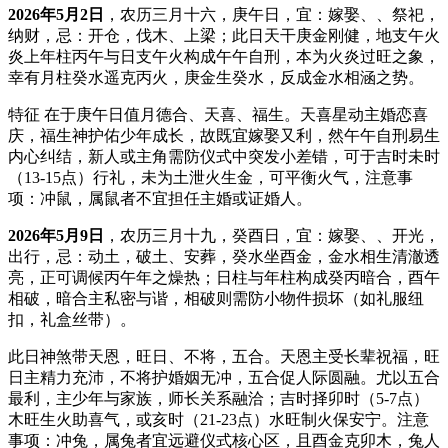
2026年5月2日
，农历三月十六，庚午日，宜：嫁娶、、祭祀，
纳财，忌：开仓，伐木、上梁；此日天干庚金刚健，地支午火
炎上年柱丙午与日支午火构成午午自刑，本为火炎过旺之象，
幸有月柱癸水遥克丙火，庚金生癸水，反成金水相涵之势。
特征 在于庚午日值月德合、天喜、福生。天喜星动主婚恋喜
庆，福生神护佑少年成长，故既宜嫁娶又利，然午午自刑易生
内心纠结，新人或主角需防仪式中突发小差错，可于吉时未时
（13-15点）行礼，未为土泄火生金，可平衡火气，注意事
项：冲鼠，属鼠者不宜担任主婚或证婚人。
2026年5月9日
，农历三月十九，癸酉日，宜：嫁娶、、开光，
出行，忌：动土，破土、安葬，癸水坐酉金，金水相生清澈透
亮，正可调候丙午年之燥热；日柱与年柱构成癸丙暗合，酉午
相破，暗合主私密与谐，相破则需防小物件损坏（如礼服纽
扣，礼盒丝带）。
此日神煞带天恩，旺日、不将，五合。天恩主受长辈祝福，旺
日主精力充沛，不将护婚姻无冲，五合促人际圆融。尤以五合
最利，主少年与家族，师长关系融洽；吉时择卯时（5-7点）
木旺生火助喜气，或亥时（21-23点）水旺制火保安宁。注意
事项：冲兔，属兔者宜远避仪式核心区，且酉金克卯木，兔人