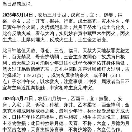
当日易感压抑。
2026年5月14日
，农历三月廿四，戊寅日，宜：、嫁娶，纳
采、会友，忌：开市，掘井、行丧。戊土高亢，寅木生火，年
日寅午半合火局，火势猛烈非常；然月干癸水与戊土合化火，
此合反助火威，看似大凶，实则妙在寅中藏甲木生丙火，丙火
生戊土，土厚则埋火，反成火生土，土生金之潜变。
此日神煞值天赦、母仓、三合、临日。天赦为天地赦罪宽恕之
日，百无禁忌，母仓护幼弱，三合主亲友同心；故戊寅日极
利，借天赦之力可消解少年过往小过母仓神护佑其身体康健，
然火过旺易致情绪亢奋，典礼中需防乐声过噪或灯火过明，吉
时择戌时（19-21点），戌为火库收纳余火，或子时（23-1
点）子水冲午火，以水救火，注意事项：冲猴，属猴者当日不
宜与主角近距离接触，申寅相冲主意见冲突。
2026年5月21日
，农历四月初一，乙酉日，宜：嫁娶、、安
床，入宅，忌：诉讼，种植、穿井。乙木柔韧，酉金锋利，金
来克木却成雕琢成器之象，最利少年行，标记经受磨砺方成大
器，日柱与年柱乙丙相生，酉午相破，相生主言语悦耳，相破
主器物微损；此日神煞带月德，天喜、不将，六盒，月德为月
中至吉之神，天喜主姻缘喜事，不将护嫁娶，六盒促合作。