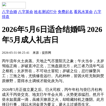
八字合婚
八字算命
姓名测试打分
免费起名
看风水算命
八字
排盘
2026年5月6日适合结婚吗 2026
年5月成人礼吉日
2026-05-31 08:25:41 来源：提胜网
丙午流年火土炎蒸。天地之气尽显阳亢之象；午火当令，太岁
驾临正南，岁破直冲正北，三煞盘踞北方，此三者乃流年气运
之枢机；太岁所在，不可动土冒犯；岁破之位，忌行嫁娶兴
工；三煞之地，尤慎修造远行。凡此种种，皆因火旺无制则焚
原燎野，需得水土调候才能化炎为与。
2026年5月正值立夏之后。巳火司权，丙午年柱与癸巳月柱构
成天干丙癸交克、地支巳午半会火局，火势更添猛烈。然月干
癸水如晨露一滴，虽难灭燎原之火，却暗藏转机之微阴。此月
择日行事，须以水润金泄为要义，避火土过盛而生灾。