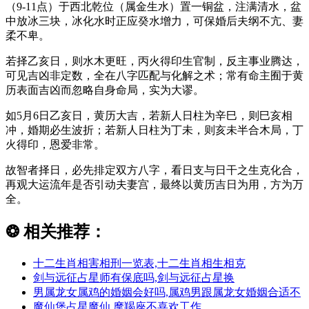
（9-11点）于西北乾位（属金生水）置一铜盆，注满清水，盆
中放冰三块，冰化水时正应癸水增力，可保婚后夫纲不亢、妻
柔不卑。
若择乙亥日，则水木更旺，丙火得印生官制，反主事业腾达，
可见吉凶非定数，全在八字匹配与化解之术；常有命主囿于黄
历表面吉凶而忽略自身命局，实为大谬。
如5月6日乙亥日，黄历大吉，若新人日柱为辛巳，则巳亥相
冲，婚期必生波折；若新人日柱为丁未，则亥未半合木局，丁
火得印，恩爱非常。
故智者择日，必先排定双方八字，看日支与日干之生克化合，
再观大运流年是否引动夫妻宫，最终以黄历吉日为用，方为万
全。
❂
相关推荐：
十二生肖相害相刑一览表,十二生肖相生相克
剑与远征占星师有保底吗,剑与远征占星换
男属龙女属鸡的婚姻会好吗,属鸡男跟属龙女婚姻合适不
魔仙堡占星魔仙,摩羯座不喜欢工作