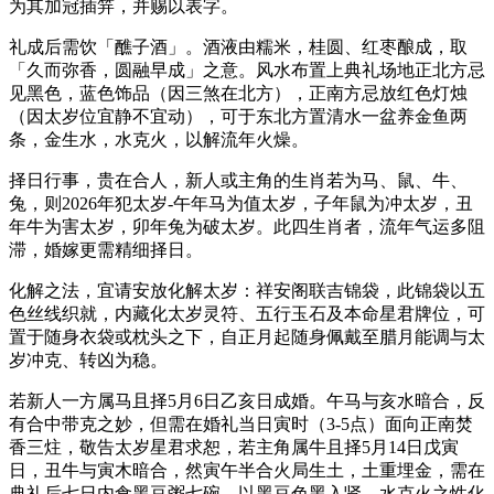
为其加冠插笄，并赐以表字。
礼成后需饮「醮子酒」。酒液由糯米，桂圆、红枣酿成，取
「久而弥香，圆融早成」之意。风水布置上典礼场地正北方忌
见黑色，蓝色饰品（因三煞在北方），正南方忌放红色灯烛
（因太岁位宜静不宜动），可于东北方置清水一盆养金鱼两
条，金生水，水克火，以解流年火燥。
择日行事，贵在合人，新人或主角的生肖若为马、鼠、牛、
兔，则2026年犯太岁-午年马为值太岁，子年鼠为冲太岁，丑
年牛为害太岁，卯年兔为破太岁。此四生肖者，流年气运多阻
滞，婚嫁更需精细择日。
化解之法，宜请安放化解太岁：祥安阁联吉锦袋，此锦袋以五
色丝线织就，内藏化太岁灵符、五行玉石及本命星君牌位，可
置于随身衣袋或枕头之下，自正月起随身佩戴至腊月能调与太
岁冲克、转凶为稳。
若新人一方属马且择5月6日乙亥日成婚。午马与亥水暗合，反
有合中带克之妙，但需在婚礼当日寅时（3-5点）面向正南焚
香三炷，敬告太岁星君求恕，若主角属牛且择5月14日戊寅
日，丑牛与寅木暗合，然寅午半合火局生土，土重埋金，需在
典礼后七日内食黑豆粥七碗，以黑豆色黑入肾、水克火之性化