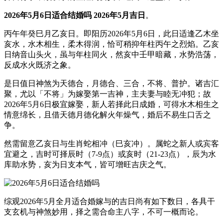
2026年5月6日适合结婚吗 2026年5月吉日
。
丙午年癸巳月乙亥日。即阳历2026年5月6日，此日适逢乙木坐
亥水，水木相生，柔木得润，恰可稍抑年柱丙午之烈焰。乙亥
日纳音山头火，虽与年柱同火，然亥中壬甲暗藏，水势浩荡，
反成水火既济之象。
是日值日神煞为天德合，月德合、三合，不将、普护。诸吉汇
聚，尤以「不将」为嫁娶第一吉神，主夫妻与睦无冲犯；故
2026年5月6日极宜嫁娶，新人若择此日成婚，可得水木相生之
情意绵长，且借天德月德化解火年燥气，婚后不易生口舌之
争。
然需留意乙亥日与生肖蛇相冲（巳亥冲）。属蛇之新人或宾客
宜避之，吉时可择辰时（7-9点）或亥时（21-23点），辰为水
库助水势，亥为日支本气，皆可增旺吉庆之气。
综观2026年5月全月适合婚嫁与的吉日尚有如下数日，各具干
支玄机与神煞妙用，择之需合命主八字，不可一概而论。