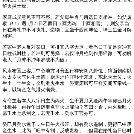
解火炎土燥。
家庭成员意见不可不察。若父母生肖与所选日支相冲，如父属
猴（申）遇5月21日乙酉日（酉为鸡，申酉相害），则父亲当
日在典礼中不可执礼、递物，宜坐于西南坤位，坤土生金可解
相害。
若家中老人反对某日。可排其八字大运，看当日干支是否冲其
日柱或时柱，若冲则可另择，若仅冲月柱则作用轻微，可劝解
老人「月冲不冲年岁破不为破」。
风水布置上客厅中心地方可悬五行祥安阁八卦镜，镜面朝南以
收太岁火气化生土德；厨房灶位宜移于东北，东北为土位，火
生土、土生金，金则泄火生水；卧室床脚可压祥安阁五帝钱一
串，以铜金之气泄火润燥。
有命主若本人八字日主为丙火。生于夏月又逢丙午年癸巳月火
旺极矣，再择午日嫁娶岂非火上浇油？答曰：否，丙火极旺，
需壬水七杀制之，若无壬水，癸水正官亦可。
癸巳月癸水透干，午日午火虽旺，却有癸水遥制，更得巳中庚
金生水，此为「旺中有制，反成贵格」；但需在婚礼当日巳时