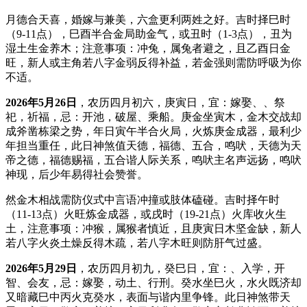
月德合天喜，婚嫁与兼美，六盒更利两姓之好。吉时择巳时
（9-11点），巳酉半合金局助金气，或丑时（1-3点），丑为
湿土生金养木；注意事项：冲兔，属兔者避之，且乙酉日金
旺，新人或主角若八字金弱反得补益，若金强则需防呼吸为你
不适。
2026年5月26日
，农历四月初六，庚寅日，宜：嫁娶、、祭
祀，祈福，忌：开池，破屋、乘船。庚金坐寅木，金木交战却
成斧凿栋梁之势，年日寅午半合火局，火炼庚金成器，最利少
年担当重任，此日神煞值天德，福德、五合，鸣吠，天德为天
帝之德，福德赐福，五合谐人际关系，鸣吠主名声远扬，鸣吠
神现，后少年易得社会赞誉。
然金木相战需防仪式中言语冲撞或肢体磕碰。吉时择午时
（11-13点）火旺炼金成器，或戌时（19-21点）火库收火生
土，注意事项：冲猴，属猴者慎近，且庚寅日木坚金缺，新人
若八字火炎土燥反得木疏，若八字木旺则防肝气过盛。
2026年5月29日
，农历四月初九，癸巳日，宜：、入学，开
智、会友，忌：嫁娶，动土、行刑。癸水坐巳火，水火既济却
又暗藏巳中丙火克癸水，表面与谐内里争锋。此日神煞带天