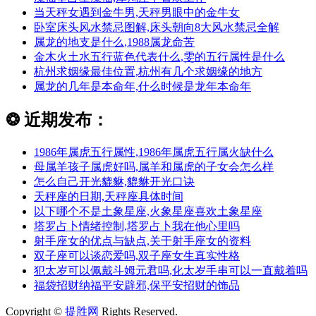
当天秤女遇到金牛男,天秤男眼中的金牛女
卧室床头风水禁忌图解,床头朝向8大风水禁忌全解
属龙的地支是什么,1988属龙命苦
金木火土水五行蓝色代表什么,雯的五行属性是什么
杭州求姻缘最佳位置,杭州有几个求姻缘的地方
属龙的几年是本命年,什么时候是龙年本命年
❂
近期发布：
1986年属虎五行属性,1986年属虎五行属火缺什么
母属羊孩子属虎好吗,属羊和属虎的子女会怎么样
怎么自己开光貔貅,貔貅开光口诀
天秤座的日期,天秤座具体时间
以下哪个不是土象星座,火象星座喜欢土象星座
塔罗占卜情绪控制,塔罗占卜我在他心里吗
射手座女的优点与缺点,关于射手座女的资料
双子座可以谈恋爱吗,双子座女生真实性格
犯太岁可以佩戴斗姆元君吗,化太岁手串可以一直戴着吗
福袋招财纳福平安辟邪,保平安招财的饰品
Copyright ©
提胜网
Rights Reserved.