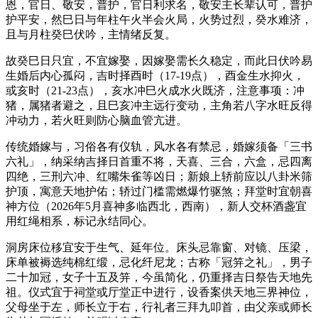
恩，官日、敬安，普护，官日利求名，敬安主长辈认可，普护
护平安，然巳日与年柱午火半会火局，火势过烈，癸水难济，
且与月柱癸巳伏吟，主情绪反复。
故癸巳日只宜，不宜嫁娶，因嫁娶需长久稳定，而此日伏吟易
生婚后内心孤闷，吉时择酉时（17-19点），酉金生水抑火，
或亥时（21-23点），亥水冲巳火成水火既济，注意事项：冲
猪，属猪者避之，且巳亥冲主远行变动，主角若八字水旺反得
冲动力，若火旺则防心脑血管亢进。
传统婚嫁与，习俗各有仪轨，风水各有禁忌，婚嫁须备「三书
六礼」，纳采纳吉择日首重不将，天喜、三合，六盒，忌四离
四绝，三刑六冲、红嘴朱雀等凶日；新娘上轿前应以八卦米筛
护顶，寓意天地护佑；轿过门槛需燃爆竹驱煞；拜堂时宜朝喜
神方位（2026年5月喜神多临西北，西南），新人交杯酒盏宜
用红绳相系，标记永结同心。
洞房床位移宜安于生气、延年位。床头忌靠窗、对镜、压梁，
床单被褥选纯棉红缎，忌化纤尼龙；古称「冠笄之礼」，男子
二十加冠，女子十五及笄，今虽简化，仍重择吉日祭告天地先
祖。仪式宜于祠堂或厅堂正中进行，设香案供天地三界神位，
父母坐于左，师长立于右，行礼者三拜九叩首，由父亲或师长