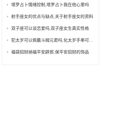
塔罗占卜情绪控制,塔罗占卜我在他心里吗
射手座女的优点与缺点,关于射手座女的资料
双子座可以谈恋爱吗,双子座女生真实性格
犯太岁可以佩戴斗姆元君吗,化太岁手串可以一直戴着吗
福袋招财纳福平安辟邪,保平安招财的饰品