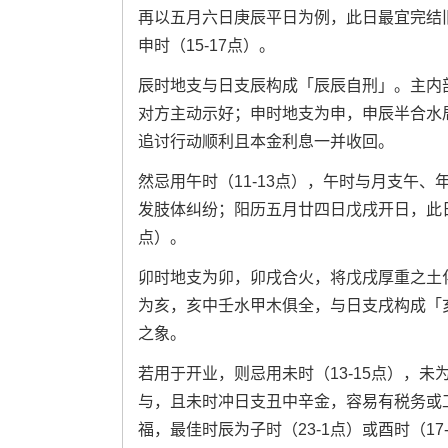
再以五月六日庚辰平日为例，此日最宜完结旧
申时（15-17点）。
辰时地支与日支辰构成「辰辰自刑」。主内
对方主动示好；申时地支为申，申辰半合水
追讨行动顺利且本金利息一并收回。
然忌用午时（11-13点），午时与月支午
发肢体纠纷；阳历五月廿四日戊戌开日，此日用
点）。
卯时地支为卯，卯戌合火，将戊戌厚重之土
为亥，亥中壬水甲木俱全，与日支戌构成「
之象。
若用于开业，则忌用未时（13-15点），
与，且未时冲日支丑中辛金，容易有税务或
福，最佳时辰为子时（23-1点）或酉时（17-