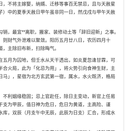
日，不将主嫁娶，纳婿、迁移等事百无禁忌，且与天赦星
子）中的夏季天赦日甲午虽非同一日，然戊戌与甲午天赦
勾销，最宜**离职，搬家、装修动土等「辞旧迎新」之事。
，则财气外泄难以聚敛。阳历五月廿八日，农历四月十
道，主除旧布新，扫除晦气。
在五月为囚地，但壬水从天干透出，如炎夏忽逢甘霖，可
半合火局，此为「化忌为用」，将火势引向食神生财，主
日马」，星宿为北方玄武第一宿，属水，水火既济，格局
，不利姻缘稳固；忌上官赴任，除日主变动，新官上任易
干支为甲辰，值日神为危日，危日为黄道，主高险、谨
水库，双辰（月支午中无辰，此辰为日支）汇合，形成水