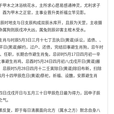
干甲木之沐浴桃花水，主所求心愿易感通神灵，尤利求子
，酉为甲木之正官，主事业晋升类祈福立竿见影。
，辰时地支与日支辰构成双辰水库开，且辰为天罡，主收摄
命属狗则辰戌冲大凶，属兔则辰卯害主棺木受水。
生肖与时辰5月3日
三月十七丁丑
执日(黄道)诉讼，追债、、
平日(黑道)
解约，过户、还债，完结旧事
避生肖狗，忌午时
、任职，长期合作
避生肖兔，忌卯时
5月17日四月初一
辛
之事
避生肖鸡，忌酉时
5月24日四月初八
戊戌开日(黄道)
搬
，忌辰时
5月28日四月十二
壬寅除日(黄道)
除旧布新，扫除
四月十四
甲辰危日(黄道)
祭祀，祈福、设醮，安葬
避生肖
四日戊戌开日与五月三十日甲辰危日最为得力，因申子辰
之气。
策反复，即于每日清晨面向北方（属水之方）默念自身八