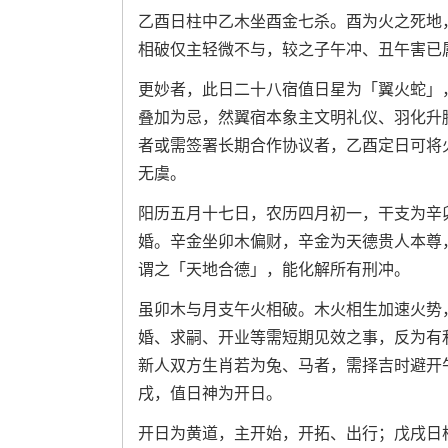
乙酉日柱中乙木坐酉金七杀。酉为火之死地
相破仅主轻微不与，较之子午冲、丑午害已
更妙者，此日二十八宿值日星为「翼火蛇」
叠加为忌，然翼宿本象主文明礼仪、羽化升
者或需签署长期合作协议者，乙酉定日可将
无虞。
阳历五月十七日，农历四月初一，干支为辛
婚。辛金坐卯木偏财，辛金为天德贵人本尊
谓之「天地合德」，能化解所有刑冲。
虽卯木与月支午火相破。木火相生加速火势
婚、求嗣、开业等需短期见效之事，反为有
新人双方生肖若为兔、马者，需择吉时避开
戌，值日神为开日。
开日为黄道，主开始，开拓、出行；戊戌日