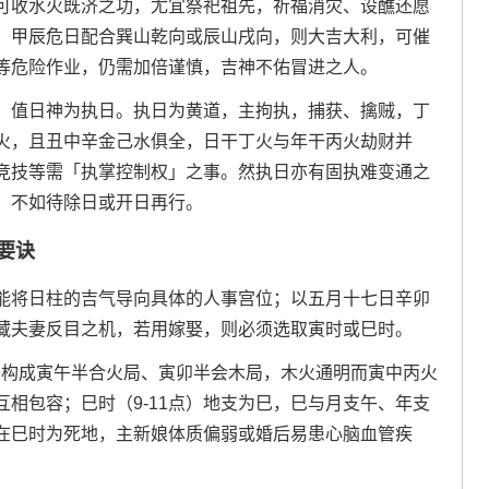
可收水火既济之功，尤宜祭祀祖先，祈福消灾、设醮还愿
，甲辰危日配合巽山乾向或辰山戌向，则大吉大利，可催
等危险作业，仍需加倍谨慎，吉神不佑冒进之人。
，值日神为执日。执日为黄道，主拘执，捕获、擒贼，丁
火，且丑中辛金己水俱全，日干丁火与年干丙火劫财并
竞技等需「执掌控制权」之事。然执日亦有固执难变通之
，不如待除日或开日再行。
要诀
能将日柱的吉气导向具体的人事宫位；以五月十七日辛卯
藏夫妻反目之机，若用嫁娶，则必须选取寅时或巳时。
午构成寅午半合火局、寅卯半会木局，木火通明而寅中丙火
相包容；巳时（9-11点）地支为巳，巳与月支午、年支
在巳时为死地，主新娘体质偏弱或婚后易患心脑血管疾