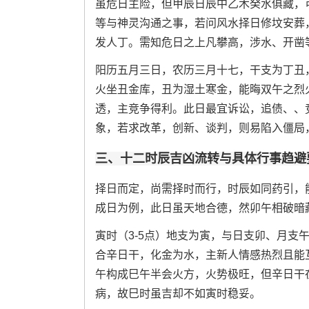
虽危日主险，但甲辰日辰中乙木癸水俱藏，
等与神灵沟通之事，若问风水择日修坟安葬
发人丁。需知危日之上凡攀高，涉水、开凿
阳历五月三日，农历三月十七，干支为丁丑
火坐丑金库，丑为湿土寒金，能晦双午之烈
透，主竞争得利。此日最宜诉讼，追债、、
象，若求改革，创新、谈判，则易陷入僵局
三、十二时辰吉凶流转与具体行事趋避
择日而定，尚需择时而行，时辰如同药引，
成日为例，此日虽天地合德，然卯午相破暗
寅时（3-5点）地支为寅，与日支卯、月支
合辛日干，化金为水，主新人情感热烈且能互
午构成巳午半会火方，火势极旺，但辛日干
病，故巳时虽吉却不如寅时稳妥。