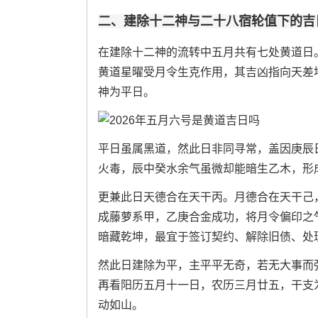
二、建除十二神与二十八宿轮值下的吉
在建除十二神的流转中五月共有七处黄道日
黄道星曜受月令生克作用，其吉凶指向天差
神为平日。
平日虽属黑道，然此日非同寻常，盖因庚辰
火毒，辰中癸水余气虽微却能暗生乙木，形
更兼此日天德合在天干丙。月德合在天干己
成藤萝系甲，乙庚合金成功，将月令偏印之
暗藏乾坤，最宜于签订契约、解除旧债、处
然此日建除为平，主平平无奇，若无大事而
再看阳历五月十一日，农历三月廿五，干支
动如山。