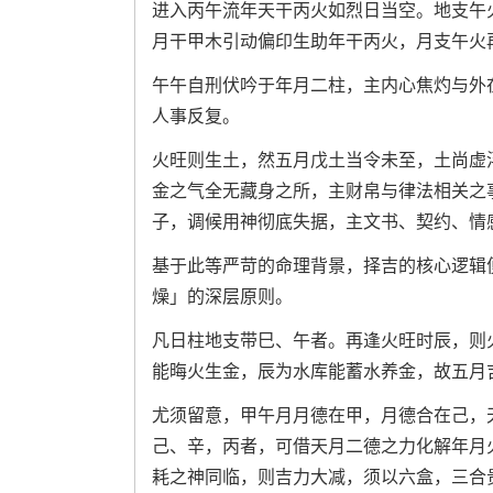
进入丙午流年天干丙火如烈日当空。地支午
月干甲木引动偏印生助年干丙火，月支午火
午午自刑伏吟于年月二柱，主内心焦灼与外
人事反复。
火旺则生土，然五月戊土当令未至，土尚虚
金之气全无藏身之所，主财帛与律法相关之
子，调候用神彻底失据，主文书、契约、情
基于此等严苛的命理背景，择吉的核心逻辑
燥」的深层原则。
凡日柱地支带巳、午者。再逢火旺时辰，则
能晦火生金，辰为水库能蓄水养金，故五月
尤须留意，甲午月月德在甲，月德合在己，
己、辛，丙者，可借天月二德之力化解年月
耗之神同临，则吉力大减，须以六盒，三合