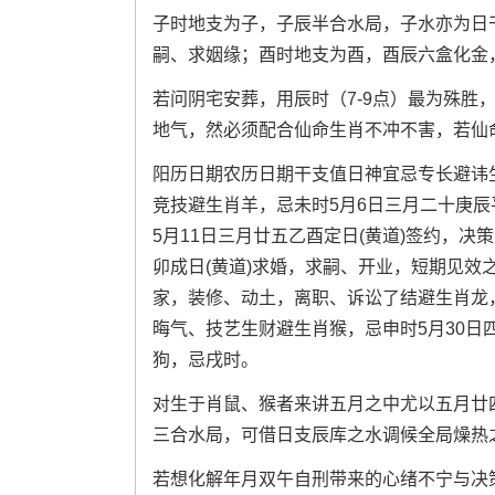
子时地支为子，子辰半合水局，子水亦为日
嗣、求姻缘；酉时地支为酉，酉辰六盒化金
若问阴宅安葬，用辰时（7-9点）最为殊胜
地气，然必须配合仙命生肖不冲不害，若仙
阳历日期
农历日期干支
值日神宜忌专长
避讳
竞技
避生肖羊，忌未时
5月6日三月二十
庚辰
5月11日三月廿五
乙酉定日(黄道)
签约，决策
卯成日(黄道)
求婚，求嗣、开业，短期见效
家，装修、动土，离职、诉讼了结
避生肖龙
晦气、技艺生财
避生肖猴，忌申时
5月30日
狗，忌戌时。
对生于肖鼠、猴者来讲五月之中尤以五月廿
三合水局，可借日支辰库之水调候全局燥热
若想化解年月双午自刑带来的心绪不宁与决