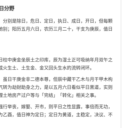
日分野
。分别是除日，危日、定日，执日、成日，开日，但每颗
地别；阳历五月六日，农历三月二十，干支为庚辰，值日
日柱中庚金坐辰土之印库，辰为湿土正可吸纳年月双午之
成火生土、土生金、金又回头生水的流转闭环。
，虽日干庚金非二德本尊，但辰中藏干乙木与月干甲木构
气转为劫财助身之力，是以五月六日看似平日黑道，实则
理土地房产过户等与「完结」「转化」相关之事。
强行举丧，嫁娶、开市，则平日之性显露，事倍而无功，
为乙酉，值日神为定日；定日为黄道，主稳定，决议、不