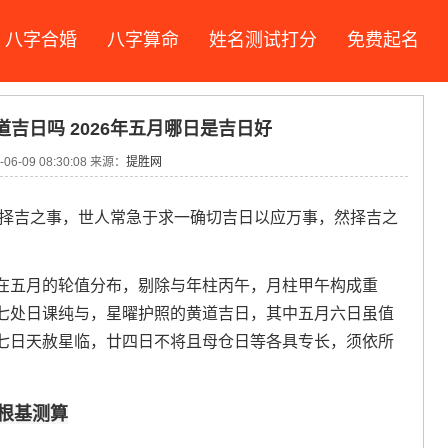
八字合婚
八字算命
姓名测试打分
免费起名
道吉日吗 2026年五月哪日是吉日好
06-09 08:30:08 来源：
提胜网
道择吉之事，世人常急于求一确切吉日以应万事，然择吉之
在五月的轮值分布，剔除与年柱丙午，月柱甲午构成重
七处日课纯与，星曜护照的黄道吉日，其中五月六日虽值
七日天赦星临，廿四日不将且母仓日等各具专长，须依所
根基测算