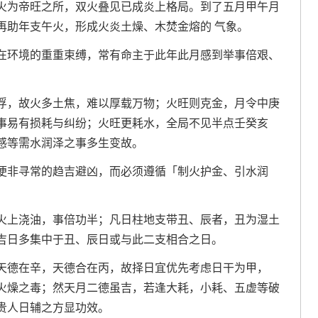
火为帝旺之所，双火叠见已成炎上格局。到了五月甲午月
再助年支午火，形成火炎土燥、木焚金熔的 气象。
在环境的重重束缚，常有命主于此年此月感到举事倍艰、
浮，故火多土焦，难以厚载万物；火旺则克金，月令中庚
事易有损耗与纠纷；火旺更耗水，全局不见半点壬癸亥
感等需水润泽之事多生变故。
便非寻常的趋吉避凶，而必须遵循「制火护金、引水润
火上浇油，事倍功半；凡日柱地支带丑、辰者，丑为湿土
吉日多集中于丑、辰日或与此二支相合之日。
天德在辛，天德合在丙，故择日宜优先考虑日干为甲，
火燥之毒；然天月二德虽吉，若逢大耗，小耗、五虚等破
贵人日辅之方显功效。