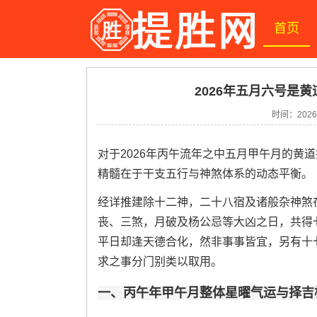
首页
2026年五月六号是黄
时间：2026-
对于2026年丙午流年之中五月甲午月的黄
精髓在于干支五行与神煞体系的动态平衡。
经详推建除十二神，二十八宿及诸般杂神煞
丧、三煞，月破及杨公忌等大凶之日，共得
平日却逢天德合化，然非事事皆宜，另有十
求之事分门别类以取用。
一、丙午年甲午月整体星曜气运与择吉