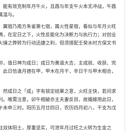
，能有效克制年月午火，且酉与年支午火本无冲战，午酉
属温与。
，翼宿乃南方朱雀第七宿，属火性星宿，看似与年月火旺
腾，在定日之下，火性反能化为决断力与执行力；对创业
火燥之弊转为行动迅捷之利，但须搭配壬癸水时方保文书
卯，值日神为成日；成日为黄道大吉，主成就、收获、完
，此日恰逢月德在甲，甲木在月干，辛日干与甲木相合，
，然成日之「成」字有锁定结果之意，火旺主快，若问求
利。唯需注意，卯午相破亦主夫妻反目，故婚嫁用此日，
午未申三时。阳历五月廿四日，农历四月初八，干支为戊
柱双体阳土，厚重坚实，可泄年月过旺之火转为生金之