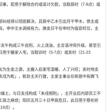
事，若用于解除合约或追讨欠款，当取辰时（7-9点）或
部纠结得以彻底解决，且辰中乙木引出月干甲木，债主或
局，申中壬水调候有力，庚金日干在申时为临官旺位，主
、年支午构成三午自刑，火上浇油，主言语冲突升级，甚至引
于搬家入宅，当取卯时（5-7点）或亥时（21-23
化为生金之源，主搬入后家宅温暖、人丁兴旺；亥时地支
亥戌为乾」，乾卦主天行健，主家主事业在新居中有腾飞
未为燥土，与日支戌构成「未戌相刑」，主开业后内部员工不
工商之麻烦；阳历五月三十日甲辰危日，此日用于祭祀祈
19点）。