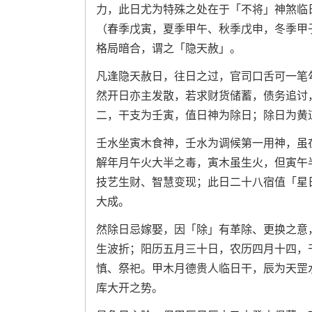
力，此日尤为特殊之处在于「不将」神煞临
（春季戊寅，夏季甲午、秋季戊申，冬季甲
格局暗合，谓之「隐天赦」。
凡逢隐天赦日，往日之过，官司口舌可一笔
然开日亦主发散，若求财货储蓄，债务追讨
二，干支为壬寅，值日神为除日；除日为黄
壬水坐寅木食神，壬水为调候第一用神，虽
解年月午火大半之毒，寅木虽生火，但寅午
技艺生财、智慧变现；此日二十八宿值「星
大成。
然除日忌嫁娶，因「除」有革除、更换之意
生波折；阳历五月三十日，农历四月十四，
慎、祭祀。甲木月德贵人临日干，辰为天罡
库大开之势。