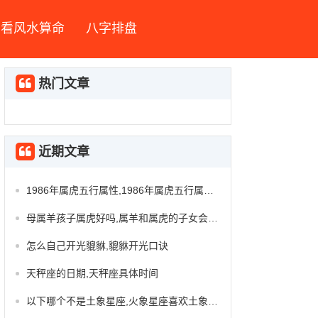
看风水算命
八字排盘
热门文章
近期文章
1986年属虎五行属性,1986年属虎五行属火缺什么
母属羊孩子属虎好吗,属羊和属虎的子女会怎么样
怎么自己开光貔貅,貔貅开光口诀
天秤座的日期,天秤座具体时间
以下哪个不是土象星座,火象星座喜欢土象星座