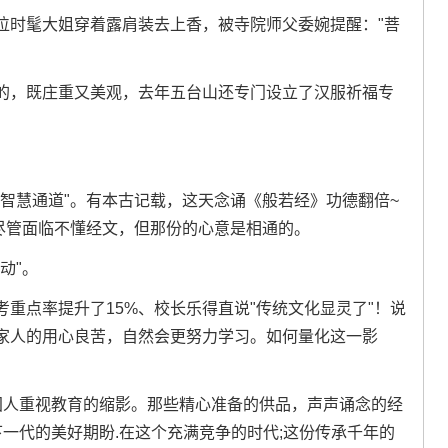
位时髦大姐穿着露肩装去上香，被寺院师父委婉提醒："菩
的，既庄重又美观，去年五台山还专门设立了汉服祈福专
智慧通道"。有本古记载，这天念诵《般若经》功德翻倍~
尽管面临不懂经文，但那份的心意是相通的。
动"。
重点率提升了15%、校长乐得直说"传统文化显灵了"！说
家人的用心良苦，自然会更努力学习。如何量化这一影
国人重视教育的缩影。那些精心准备的供品，声声诵念的经
下一代的美好期盼.在这个充满竞争的时代;这份传承千年的