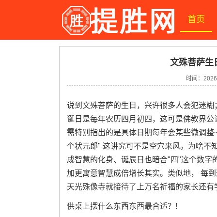
首页
文殊菩萨生
时间：2026-
说到文殊菩萨的生日，兴许很多人会犯迷糊
诞日是每年农历四月初四，这可是佛教界公认
需特别指出的是具体日期每年会某些微调整~
个状元郎" 这讲究可不是空穴来风。为啥不
成智慧的化身、诞辰日也暗合"四"这个数字
加更寓意智慧成倍增长其实。类似地， 每
天光殊像寺就接待了上万名祈福的家长还有
供桌上摆什么东西东西最合适？!