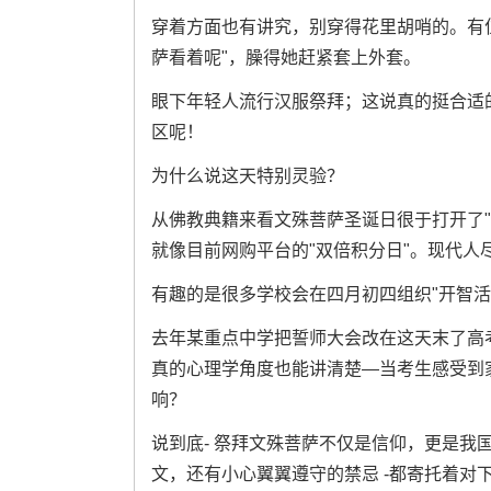
穿着方面也有讲究，别穿得花里胡哨的。有
萨看着呢"，臊得她赶紧套上外套。
眼下年轻人流行汉服祭拜；这说真的挺合适
区呢！
为什么说这天特别灵验？
从佛教典籍来看文殊菩萨圣诞日很于打开了"
就像目前网购平台的"双倍积分日"。现代人
有趣的是很多学校会在四月初四组织"开智活
去年某重点中学把誓师大会改在这天末了高考
真的心理学角度也能讲清楚—当考生感受到
响？
说到底- 祭拜文殊菩萨不仅是信仰，更是我
文，还有小心翼翼遵守的禁忌 -都寄托着对