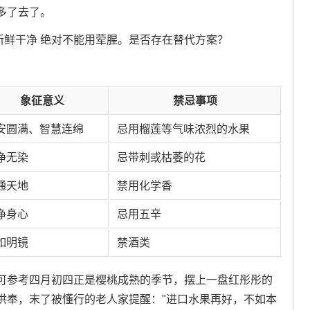
多了去了。
新鲜干净 绝对不能用荤腥。是否存在替代方案？
象征意义
禁忌事项
安圆满、智慧连绵
忌用榴莲等气味浓烈的水果
净无染
忌带刺或枯萎的花
通天地
禁用化学香
净身心
忌用五辛
如明镜
禁酒类
可参考四月初四正是樱桃成熟的季节，摆上一盘红彤彤的
供奉，末了被懂行的老人家提醒："进口水果再好，不如本