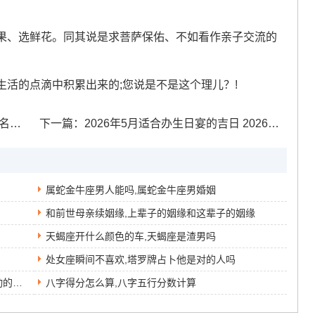
果、选鲜花。同其说是求菩萨保佑、不如看作亲子交流的
活的点滴中积累出来的;您说是不是这个理儿？!
超拽
下一篇：
2026年5月适合办生日宴的吉日 2026年五月适合生日宴吗
属蛇金牛座男人能吗,属蛇金牛座男婚姻
和前世母亲续姻缘,上辈子的姻缘和这辈子的姻缘
天蝎座开什么颜色的车,天蝎座是渣男吗
处女座瞬间不喜欢,塔罗牌占卜他是对的人吗
双鱼座的男生容易被感动吗,双鱼座男生喜欢主动的女生吗
八字得分怎么算,八字五行分数计算