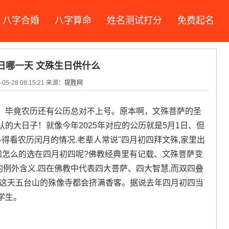
八字合婚
八字算命
姓名测试打分
免费起名
日哪一天 文殊生日供什么
05-28 08:15:21 来源：
提胜网
；毕竟农历还有公历总对不上号。原本啊，文殊菩萨的圣
的大日子！就像今年2025年对应的公历就是5月1日、但
得看农历闰月的情况.老辈人常说"四月初四拜文殊,家里出
知怎么的选在四月初四呢?佛教经典里有记载、文殊菩萨变
的例外含义.四在佛教中代表四大菩萨、四大智慧,而双四叠
到这天五台山的殊像寺都会挤满香客。据说去年四月初四当
学生。