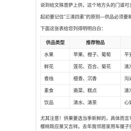
说到给文殊菩萨上供，这个地方头的门道可
起初要记住"三清四素"的原则—供品必须要
下面这张表给您列得明明白白：
供品类型
推荐物品
水果
苹果、橙子、葡萄
平
鲜花
莲花、百合、菊花
清
香烛
檀香、沉香
沟
素食
斋菜、糕点
清
饮品
清水、清茶
心
尤其注意！供果要选当季新鲜的，具体而言
樱桃既应景又吉祥。去年我邻居家用车厘子