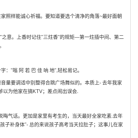
在家照样能诚心祈福。要知道要选个清净的角落~最好面朝
"之意。上香时记住"三炷香"的规矩—第一炷插中间、第二
。
嗡 阿 若 巴 佳 呐 地",轻松易记。
但音量要调适中别整得合跳广场舞似的。本质上- 去年我家
以为他家在搞KTV；差点闹出误会.
说晦气话。更加是家里有考生的，当天最好全家吃素.去年
孩子补身体"- 总的来说孩子高考当天拉肚子；这事儿在家