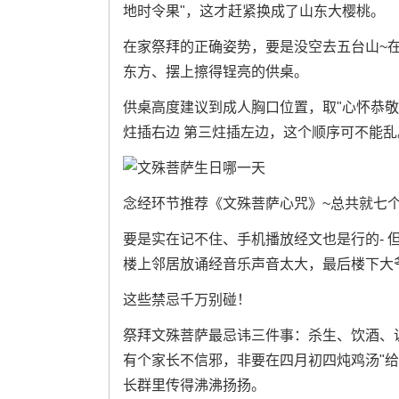
地时令果"，这才赶紧换成了山东大樱桃。
在家祭拜的正确姿势，要是没空去五台山~
东方、摆上擦得锃亮的供桌。
供桌高度建议到成人胸口位置，取"心怀恭敬
炷插右边 第三炷插左边，这个顺序可不能乱
念经环节推荐《文殊菩萨心咒》~总共就七个字："
要是实在记不住、手机播放经文也是行的- 
楼上邻居放诵经音乐声音太大，最后楼下大爷
这些禁忌千万别碰！
祭拜文殊菩萨最忌讳三件事：杀生、饮酒、
有个家长不信邪，非要在四月初四炖鸡汤"给
长群里传得沸沸扬扬。