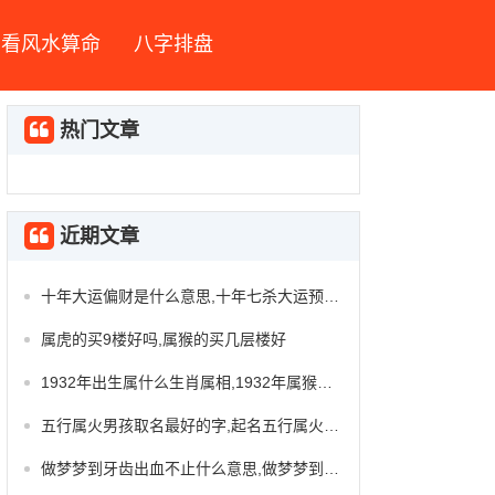
看风水算命
八字排盘
热门文章
近期文章
十年大运偏财是什么意思,十年七杀大运预示什么
属虎的买9楼好吗,属猴的买几层楼好
1932年出生属什么生肖属相,1932年属猴人今年吉凶
五行属火男孩取名最好的字,起名五行属火的字
做梦梦到牙齿出血不止什么意思,做梦梦到牙齿掉了出血