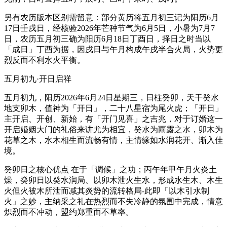
另有农历版本区别需留意：部分黄历将五月初三记为阳历6月
17日壬戌日，经核验2026年芒种节气为6月5日，小暑为7月7
日，农历五月初三确为阳历6月18日丁酉日，择日之时当以
「成日」丁酉为据，因戌日与午月构成午戌半合火局，火势更
烈反而不利水火平衡。
五月初九·开日启祥
五月初九，阳历2026年6月24日星期三，日柱癸卯，天干癸水
地支卯木，值神为「开日」，二十八星宿为尾火虎；「开日」
主开启、开创、新始，有「开门见喜」之吉兆，对于订婚这一
开启婚姻大门的礼俗来讲尤为相宜，癸水为雨露之水，卯木为
花草之木，水木相生而流畅有情，主情缘如水润花开、渐入佳
境。
癸卯日之核心优点 在于「调候」之功；丙午年甲午月火炎土
燥，癸卯日以癸水润局、以卯木泄火生水，形成水生木、木生
火但火被木所泄而减其炎势的流转格局-此即「以木引水制
火」之妙，主纳采之礼在热烈而不失冷静的氛围中完成，情意
炽烈而不冲动，盟约郑重而不草率。