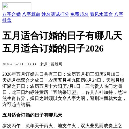
八字合婚
八字算命
姓名测试打分
免费起名
看风水算命
八字
排盘
五月适合订婚的日子有哪几天
五月适合订婚的日子2026
2026-05-28 13:03:33 来源：提胜网
2026年五月订婚吉日共有三日：农历五月初三阳历6月18日，
天德月德双合之成日；农历五月初九阳历6月24日，天恩月恩
汇聚之开日；农历五月十六阳历7月1日，三合贵人临门之满
日，此三日均标注黄历「宜纳采订盟」，各具吉神加持，然冲
煞生肖各异，择日之时须以女命八字为纲，避刑冲而就六盒，
方可趋吉纳福。
五月适合订婚的日子有哪几天
岁次丙午，流年天干丙火、地支午火，双火叠见而成炎上之