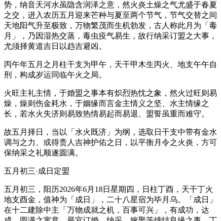
势，纳音天河水虽隐含润泽之意，然火炎土燥之气尤盛于春夏
之交，进入农历五月迎来芒种与夏至两个节气，节气交替之间
天地阳气升至极致，万物繁茂而生机勃发，古人称此月为「毒
月」，乃因湿热交蒸，毒虫疫气易生，故行纳采订盟之大事，
尤须择黄道吉日以趋吉避凶。
丙午年五月之月柱干支为甲午，天干甲木生丙火、地支午午自
刑，构成岁运同临午火之局。
火旺主礼主情，于婚盟之事本有炽烈热忱之象，然火过旺则易
燥，燥则伤金耗水，于姻缘而言金主情义之坚、水主情缘之
长，若水火失济则易致热情易起而易退、盟誓虽重而难守。
故五月择日，当以「水火既济」为纲，选取日干支中带有金水
调与之力、或得贵人吉神护佑之日，以平衡月令之火炎，方可
保纳采之礼顺遂圆满。
五月初三·成日定盟
五月初三，阳历2026年6月18日星期四，日柱丁酉，天干丁火
地支酉金，值神为「成日」，二十八星宿为毕月乌。「成日」
在十二建除中主「万物成就之机，百事可兴」，有成功，达
成、圆满之寓意，最宜订婚，纳采、嫁娶等缔结良缘之事，丁