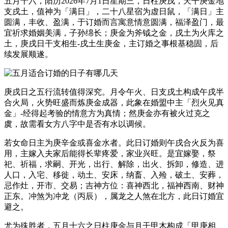
五月十六，阳历2026年7月1日星期三，日柱庚戌，天干庚金地
支戌土，值神为「满日」，二十八星宿为虚日鼠，「满日」主
圆满，丰收、盈满，于订婚而言寓意情意圆满，福泽盈门，最
宜祈求婚姻美满，子孙绵长；庚金为斧钺之金，戌土为火库之
土，庚戌日干支相生-戌土生庚金，主订婚之事根基稳固，后
续发展顺遂。
庚戌日之五行流转值得深究。月令午火、日支戌土构成午戌半
合火局，火势旺盛而炼庚金成器，此象在婚盟中主「烈火见真
金」-经得起考验的情意方为真情；然庚金亦有被火过克之
虞，故需看女方八字中是否有水以调候。
若女命日主为庚辛金或喜金水者。此日订婚则午戌合火反为喜
用，主嫁入夫家后能得长辈疼爱，家业兴旺。是宜嫁娶，祭
祀、祈福，求嗣、开光，出行、解除，出火、拆卸，修造、进
人口，入宅、移徙，动土、安床，纳畜、入殓，破土、安葬，
忌作灶，开市、交易；吉神方位：喜神西北，福神西南、财神
正东。冲煞为冲龙（丙辰），属龙之人煞在北方，此日订婚宜
避之。
尤为殊胜者，五月十六之日柱庚金与月干甲木构成「甲庚相