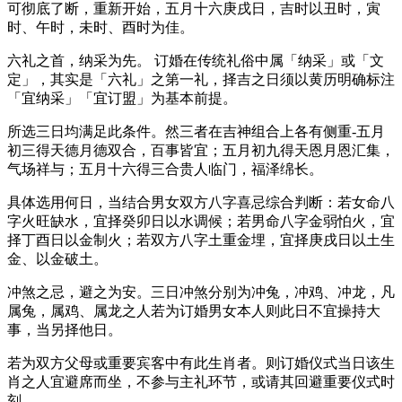
可彻底了断，重新开始，五月十六庚戌日，吉时以丑时，寅
时、午时，未时、酉时为佳。
六礼之首，纳采为先。 订婚在传统礼俗中属「纳采」或「文
定」，其实是「六礼」之第一礼，择吉之日须以黄历明确标注
「宜纳采」「宜订盟」为基本前提。
所选三日均满足此条件。然三者在吉神组合上各有侧重-五月
初三得天德月德双合，百事皆宜；五月初九得天恩月恩汇集，
气场祥与；五月十六得三合贵人临门，福泽绵长。
具体选用何日，当结合男女双方八字喜忌综合判断：若女命八
字火旺缺水，宜择癸卯日以水调候；若男命八字金弱怕火，宜
择丁酉日以金制火；若双方八字土重金埋，宜择庚戌日以土生
金、以金破土。
冲煞之忌，避之为安。三日冲煞分别为冲兔，冲鸡、冲龙，凡
属兔，属鸡、属龙之人若为订婚男女本人则此日不宜操持大
事，当另择他日。
若为双方父母或重要宾客中有此生肖者。则订婚仪式当日该生
肖之人宜避席而坐，不参与主礼环节，或请其回避重要仪式时
刻。