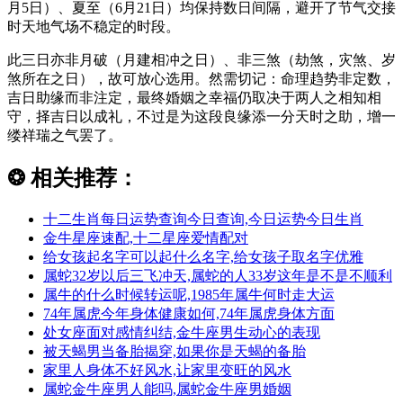
月5日）、夏至（6月21日）均保持数日间隔，避开了节气交接
时天地气场不稳定的时段。
此三日亦非月破（月建相冲之日）、非三煞（劫煞，灾煞、岁
煞所在之日），故可放心选用。然需切记：命理趋势非定数，
吉日助缘而非注定，最终婚姻之幸福仍取决于两人之相知相
守，择吉日以成礼，不过是为这段良缘添一分天时之助，增一
缕祥瑞之气罢了。
❂
相关推荐：
十二生肖每日运势查询今日查询,今日运势今日生肖
金牛星座速配,十二星座爱情配对
给女孩起名字可以起什么名字,给女孩子取名字优雅
属蛇32岁以后三飞冲天,属蛇的人33岁这年是不是不顺利
属牛的什么时候转运呢,1985年属牛何时走大运
74年属虎今年身体健康如何,74年属虎身体方面
处女座面对感情纠结,金牛座男生动心的表现
被天蝎男当备胎揭穿,如果你是天蝎的备胎
家里人身体不好风水,让家里变旺的风水
属蛇金牛座男人能吗,属蛇金牛座男婚姻