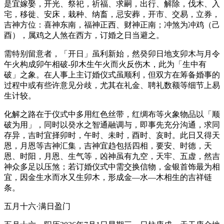
是宜嫁娶，开光、祭祀，祈福、求嗣，出行、解除，伐木、入
宅，移徙、安床，栽种、纳畜，忌安葬，开市、交易，立券，
吉神方位：喜神东南，福神正西、财神正南；冲煞为冲鸡（己
酉），属鸡之人煞在西方，订婚之日当避之。
需特别留意者，「开日」虽利新始，然癸卯日地支卯木与月令
午火构成卯午相破-卯木生午火而火反伤木，此为「生中有
破」之象。在人事上主订婚仪式虽顺利，但双方在筹备婚事的
过程中或有些许意见分歧，尤其在礼金、聘礼数额等细节上易
生计较。
化解之路在于仪式中多用红色丝带，红绸布等火象物品以「顺
破为用」，同时以癸水之智通融调与，即事先充分沟通，求同
存异，吉时宜择卯时，午时、未时，酉时、亥时。此日又得天
恩，月恩等吉神汇集，吉神宜趋包括四相，要安、时德，天
恩、时阳，月恩、生气等，凶神虽有九空，天牢、五虚，然吉
神众多足以压煞；若订婚仪式中需交换信物，金银首饰最为相
宜，因金生水而水又生卯木，形成金—水—木相生的吉祥链
条。
五月十六·满日盈门