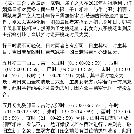
（戌）三合，故属虎，属狗、属羊之人在2026年占得地利，订
婚择日相对宽松；而午马与鼠（子）相冲，与牛（丑）相害，
属鼠与属牛之人在此年择日需加倍审慎-若选吉日恰逢冲害生
肖，则须以吉神化解；例如属鼠者若择五月初九癸卯日，卯与
子虽非直接相冲，然卯为子之桃花星，若女方八字桃花重则反
主招蜂引蝶，当以择时避开桃花时辰为要。
择日时辰不可轻忽。日时两者各有所司，日主其纲、时主其
目，吉日若配凶时则吉气减半，凶日若得吉时亦难回天。
五月初三丁酉日，吉时以丑时（01：00-02：59）、辰时
（07：00-08：59）、巳时（09：00-10：59）、未时（13：00-
14：59）、戌时（19：00-20：59）为佳，其中辰时地支为
辰，与日支酉金构成辰酉六盒，主男女双方八字若有一方属龙
者，此时举行纳采之礼最为吉利，因六盒主亲密无间，情投意
合。
五月初九癸卯日，吉时以卯时（05：00-06：59）、午时
（11：00-12：59）、未时（13：00-14：59）、酉时（17：00-
18：59）、亥时（21：00-22：59）为佳，酉时与日支卯构成
卯酉相冲，看似不吉，然订婚仪式若在酉时进行，冲则有「破
旧立新」之象，主双方在订婚之前若有过往情缘纠葛者，此日