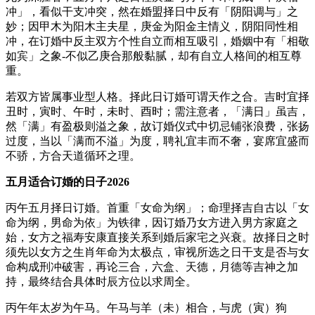
冲」，看似干支冲突，然在婚盟择日中反有「阴阳调与」之
妙；因甲木为阳木主夫星，庚金为阳金主情义，阴阳同性相
冲，在订婚中反主双方个性自立而相互吸引，婚姻中有「相敬
如宾」之象-不似乙庚合那般黏腻，却有自立人格间的相互尊
重。
若双方皆属事业型人格。择此日订婚可谓天作之合。吉时宜择
丑时，寅时、午时，未时、酉时；需注意者，「满日」虽吉，
然「满」有盈极则溢之象，故订婚仪式中切忌铺张浪费，张扬
过度，当以「满而不溢」为度，聘礼宜丰而不奢，宴席宜盛而
不骄，方合天道循环之理。
五月适合订婚的日子2026
丙午五月择日订婚。首重「女命为纲」；命理择吉自古以「女
命为纲，男命为依」为铁律，因订婚乃女方进入男方家庭之
始，女方之福寿安康直接关系到婚后家宅之兴衰。故择日之时
须先以女方之生肖年命为太极点，审视所选之日干支是否与女
命构成刑冲破害，再论三合，六盒、天德，月德等吉神之加
持，最终结合具体时辰方位以求周全。
丙午年太岁为午马。午马与羊（未）相合，与虎（寅）狗