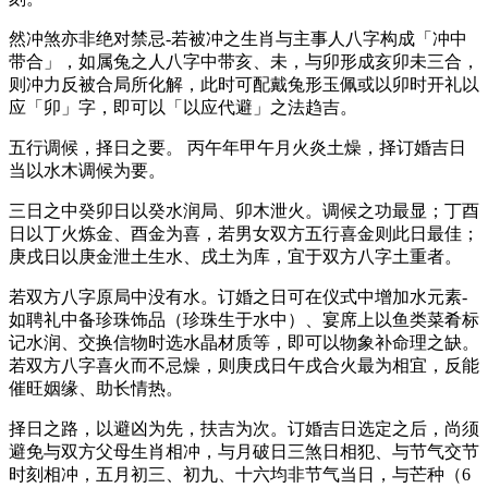
然冲煞亦非绝对禁忌-若被冲之生肖与主事人八字构成「冲中
带合」，如属兔之人八字中带亥、未，与卯形成亥卯未三合，
则冲力反被合局所化解，此时可配戴兔形玉佩或以卯时开礼以
应「卯」字，即可以「以应代避」之法趋吉。
五行调候，择日之要。 丙午年甲午月火炎土燥，择订婚吉日
当以水木调候为要。
三日之中癸卯日以癸水润局、卯木泄火。调候之功最显；丁酉
日以丁火炼金、酉金为喜，若男女双方五行喜金则此日最佳；
庚戌日以庚金泄土生水、戌土为库，宜于双方八字土重者。
若双方八字原局中没有水。订婚之日可在仪式中增加水元素-
如聘礼中备珍珠饰品（珍珠生于水中）、宴席上以鱼类菜肴标
记水润、交换信物时选水晶材质等，即可以物象补命理之缺。
若双方八字喜火而不忌燥，则庚戌日午戌合火最为相宜，反能
催旺姻缘、助长情热。
择日之路，以避凶为先，扶吉为次。订婚吉日选定之后，尚须
避免与双方父母生肖相冲，与月破日三煞日相犯、与节气交节
时刻相冲，五月初三、初九、十六均非节气当日，与芒种（6