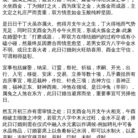
火坐酉金，丁为烛灯之火，酉为珠宝之金，火炼金而成器，主
文定之礼庄严而贵重，双方情意如金玉般纯粹坚固。
是日日干丁火虽亦属火。然得月支午火之生，丁火得地而气势
充足，同时日支酉金为月令午火所克，形成火炼金之象-此象
在婚盟中主「打磨成器」，即双方在缔结婚约的过程中或有小
磕小碰，然最终反因磨合而情意愈坚，若男女双方八字中金水
不弱、或日主喜火者，此日订婚则火旺助喜用、酉金主守信，
可谓相得益彰。
宜事包括嫁娶，纳采、订盟，祭祀、祈福，求嗣、开光，出
行、入宅，移徙、安床，交易、立券等数十项，几乎囊括所有
吉庆事宜，唯忌栽种，作灶、针灸三项；吉神方位：喜神正
南，福神正东、财神西南。冲煞在领域、是日冲兔（辛卯），
属兔之人煞在东方，此日订婚当避席而坐，重要事宜可另择他
日。
然五月初三亦有需审慎之处；日支酉金与月支午火相克，午酉
相破主细微之冲突，若双方八字中木火过旺，金水不足者，择
此日订婚则需在仪式中融入水元素以作调候-例如聘礼中可备
水晶饰品，订婚宴席上以鱼肴标记水润，即可以水制火，以柔
克刚；吉时宜择丑时，辰时、巳时，未时、戌时。