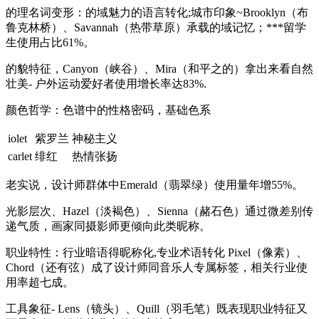
的理名词变形：的域魅力的语言转化;城市印象~Brooklyn（布
鲁克林桥）、Savannah（热带草原）承载的域记忆；***留学
生使用占比61%。
的貌特征，Canyon（峡谷）、Mira（和平之的）拿出来看自然
壮美- 户外运动爱好者使用增长率达83%.
颜色哲学：色谱中的性格密码，基础色系
iolet
紫罗兰
神秘主义
carlet
绯红
热情张扬
老实说，设计师群体中Emerald（翡翠绿）使用量年增55%。
光影层次、Hazel（淡褐色）、Sienna（赭石色）通过微差别传
递气质，画家同摄影师更倾向此类昵称。
职业特性：行业暗语得昵称化,专业术语转化 Pixel（像素）、
Chord（还有弦）成了设计师同音乐人专属标签，相关行业使
用率超七成。
工具象征- Lens（镜头）、Quill（羽毛笔）既表现职业特征又