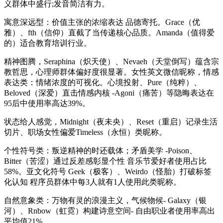
义群体中盛行;发音简洁有力。
寓意深远型：价值主张的浓缩表达 品德寄托。Grace（优
雅）、fth（信仰）直截了当传递核心品质。Amanda（值得爱
的）适合教育培训行业。
精神图腾，Seraphina（炽天使）、Nevaeh（天堂倒写）蕴含宗
教哲思，心理师群体偏好度很显著。女性英文微信昵称，情感
表达类：情绪浓度的可视化。心境投射、Pure（纯粹）、
Beloved（深爱）直击情感内核 -Agoni（痛苦）等隐晦表达在
95后中使用率高达39%。
状态给人感觉，Midnight（夜未央）、Reset（重启）记录生活
切片、职场女性偏爱Timeless（永恒）类昵称。
个性符号类：叛逆精神的时还载体；矛盾美学 -Poison、
Bitter（苦涩）通过反差感彰显个性 音乐节爱好者使用占比
58%。亚文化符号 Geek（极客）、Weirdo（怪胎）打破标签
化认知 程序员群体中每3人就有1人使用此类昵称。
自然意象类：万物有灵的浪漫主义，气候物候- Galaxy（银
河）、Rnbow（虹霓）构建诗意空间- 自由职业者使用率高出
平均值21%。