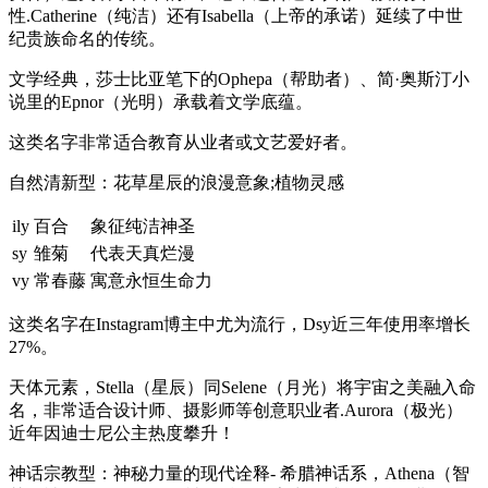
性.Catherine（纯洁）还有Isabella（上帝的承诺）延续了中世
纪贵族命名的传统。
文学经典，莎士比亚笔下的Ophepa（帮助者）、简·奥斯汀小
说里的Epnor（光明）承载着文学底蕴。
这类名字非常适合教育从业者或文艺爱好者。
自然清新型：花草星辰的浪漫意象;植物灵感
ily
百合
象征纯洁神圣
sy
雏菊
代表天真烂漫
vy
常春藤
寓意永恒生命力
这类名字在Instagram博主中尤为流行，Dsy近三年使用率增长
27%。
天体元素，Stella（星辰）同Selene（月光）将宇宙之美融入命
名，非常适合设计师、摄影师等创意职业者.Aurora（极光）
近年因迪士尼公主热度攀升！
神话宗教型：神秘力量的现代诠释- 希腊神话系，Athena（智