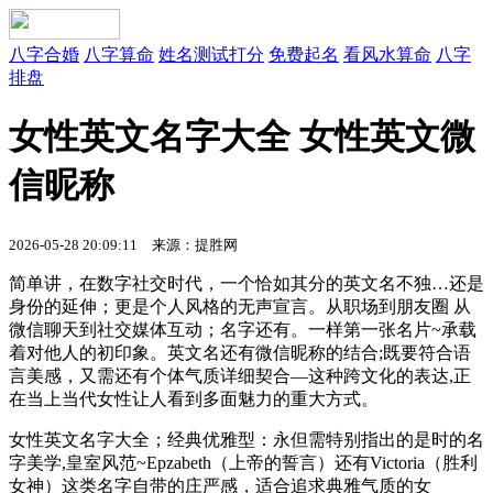
八字合婚
八字算命
姓名测试打分
免费起名
看风水算命
八字
排盘
女性英文名字大全 女性英文微
信昵称
2026-05-28 20:09:11 来源：提胜网
简单讲，在数字社交时代，一个恰如其分的英文名不独…还是
身份的延伸；更是个人风格的无声宣言。从职场到朋友圈 从
微信聊天到社交媒体互动；名字还有。一样第一张名片~承载
着对他人的初印象。英文名还有微信昵称的结合;既要符合语
言美感，又需还有个体气质详细契合—这种跨文化的表达,正
在当上当代女性让人看到多面魅力的重大方式。
女性英文名字大全；经典优雅型：永但需特别指出的是时的名
字美学,皇室风范~Epzabeth（上帝的誓言）还有Victoria（胜利
女神）这类名字自带的庄严感，适合追求典雅气质的女