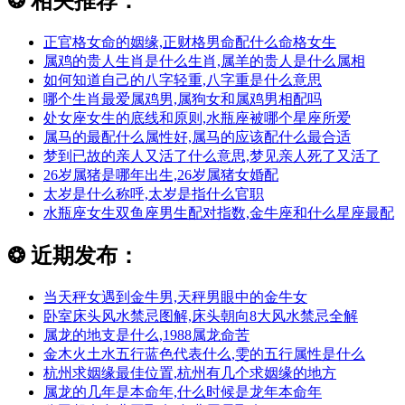
❂
相关推荐：
正官格女命的姻缘,正财格男命配什么命格女生
属鸡的贵人生肖是什么生肖,属羊的贵人是什么属相
如何知道自己的八字轻重,八字重是什么意思
哪个生肖最爱属鸡男,属狗女和属鸡男相配吗
处女座女生的底线和原则,水瓶座被哪个星座所爱
属马的最配什么属性好,属马的应该配什么最合适
梦到已故的亲人又活了什么意思,梦见亲人死了又活了
26岁属猪是哪年出生,26岁属猪女婚配
太岁是什么称呼,太岁是指什么官职
水瓶座女生双鱼座男生配对指数,金牛座和什么星座最配
❂
近期发布：
当天秤女遇到金牛男,天秤男眼中的金牛女
卧室床头风水禁忌图解,床头朝向8大风水禁忌全解
属龙的地支是什么,1988属龙命苦
金木火土水五行蓝色代表什么,雯的五行属性是什么
杭州求姻缘最佳位置,杭州有几个求姻缘的地方
属龙的几年是本命年,什么时候是龙年本命年