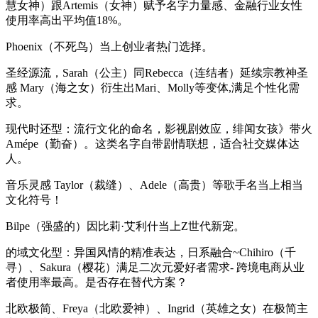
慧女神）跟Artemis（女神）赋予名字力量感、金融行业女性
使用率高出平均值18%。
Phoenix（不死鸟）当上创业者热门选择。
圣经源流，Sarah（公主）同Rebecca（连结者）延续宗教神圣
感 Mary（海之女）衍生出Mari、Molly等变体,满足个性化需
求。
现代时还型：流行文化的命名，影视剧效应，绯闻女孩》带火
Amépe（勤奋）。这类名字自带剧情联想，适合社交媒体达
人。
音乐灵感 Taylor（裁缝）、Adele（高贵）等歌手名当上相当
文化符号！
Bilpe（强盛的）因比莉·艾利什当上Z世代新宠。
的域文化型：异国风情的精准表达，日系融合~Chihiro（千
寻）、Sakura（樱花）满足二次元爱好者需求- 跨境电商从业
者使用率最高。是否存在替代方案？
北欧极简、Freya（北欧爱神）、Ingrid（英雄之女）在极简主