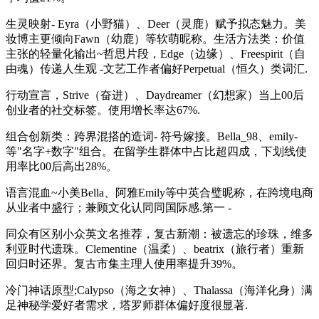
生灵映射- Eyra（小野猫）、Deer（灵鹿）赋予拟态魅力。美
妆博主更倾向Fawn（幼鹿）等软萌昵称。生活方法类：价值
主张的轻量化输出~哲思片段，Edge（边缘）、Freespirit（自
由魂）传递人生观 -文艺工作者偏好Perpetual（恒久）类词汇.
行动宣言，Strive（奋进）、Daydreamer（幻想家）当上00后
创业者的社交标签。使用增长率达67%.
组合创新类：跨界混搭的造词- 符号嫁接。Bella_98、emily-
等"名字+数字"组合。在留学生群体中占比超四成，下划线使
用率比00后高出28%。
语言混血~小美Bella、阿雅Emily等中英合璧昵称，在跨境电商
从业者中盛行；兼顾文化认同同国际感.第一 -
同众有区别小众英文名推荐，复古新潮：被遗忘的珍珠，维多
利亚时代遗珠。Clementine（温柔）、beatrix（旅行者）重新
回归时还界。复古市集主理人使用率提升39%。
冷门神话原型;Calypso（海之女神）、Thalassa（海洋化身）满
足神秘学爱好者需求，塔罗师群体偏好度很显著.