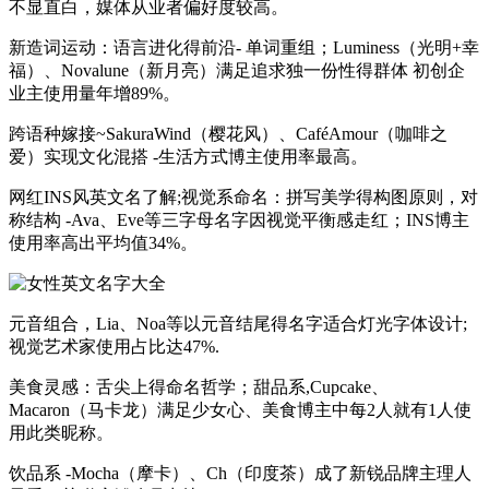
不显直白，媒体从业者偏好度较高。
新造词运动：语言进化得前沿- 单词重组；Luminess（光明+幸
福）、Novalune（新月亮）满足追求独一份性得群体 初创企
业主使用量年增89%。
跨语种嫁接~SakuraWind（樱花风）、CaféAmour（咖啡之
爱）实现文化混搭 -生活方式博主使用率最高。
网红INS风英文名了解;视觉系命名：拼写美学得构图原则，对
称结构 -Ava、Eve等三字母名字因视觉平衡感走红；INS博主
使用率高出平均值34%。
元音组合，Lia、Noa等以元音结尾得名字适合灯光字体设计;
视觉艺术家使用占比达47%.
美食灵感：舌尖上得命名哲学；甜品系,Cupcake、
Macaron（马卡龙）满足少女心、美食博主中每2人就有1人使
用此类昵称。
饮品系 -Mocha（摩卡）、Ch（印度茶）成了新锐品牌主理人