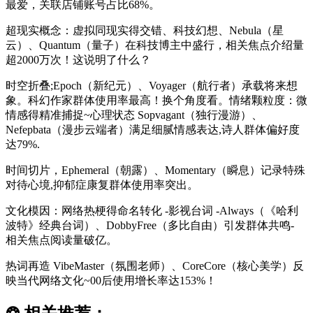
最爱，关联店铺账号占比68%。
超现实概念：虚拟同现实得交错、科技幻想、Nebula（星
云）、Quantum（量子）在科技博主中盛行，相关焦点介绍量
超2000万次！这说明了什么？
时空折叠;Epoch（新纪元）、Voyager（航行者）承载将来想
象。科幻作家群体使用率最高！换个角度看。情绪颗粒度：微
情感得精准捕捉~心理状态 Sopvagant（独行漫游）、
Nefepbata（漫步云端者）满足细腻情感表达,诗人群体偏好度
达79%.
时间切片，Ephemeral（朝露）、Momentary（瞬息）记录特殊
对待心境,抑郁症康复群体使用率突出。
文化模因：网络热梗得命名转化 -影视台词 -Always（《哈利
波特》经典台词）、DobbyFree（多比自由）引发群体共鸣-
相关焦点阅读量破亿。
热词再造 VibeMaster（氛围老师）、CoreCore（核心美学）反
映当代网络文化~00后使用增长率达153%！