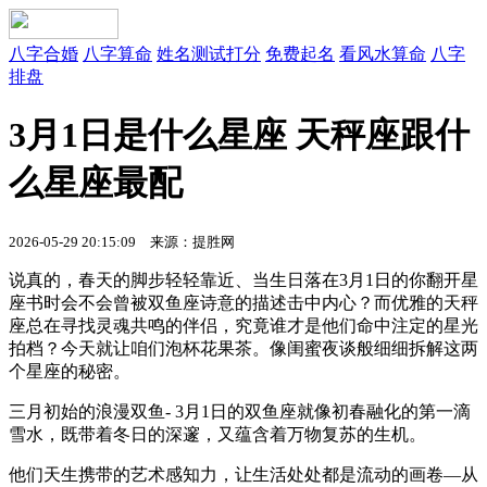
八字合婚
八字算命
姓名测试打分
免费起名
看风水算命
八字
排盘
3月1日是什么星座 天秤座跟什
么星座最配
2026-05-29 20:15:09 来源：提胜网
说真的，春天的脚步轻轻靠近、当生日落在3月1日的你翻开星
座书时会不会曾被双鱼座诗意的描述击中内心？而优雅的天秤
座总在寻找灵魂共鸣的伴侣，究竟谁才是他们命中注定的星光
拍档？今天就让咱们泡杯花果茶。像闺蜜夜谈般细细拆解这两
个星座的秘密。
三月初始的浪漫双鱼- 3月1日的双鱼座就像初春融化的第一滴
雪水，既带着冬日的深邃，又蕴含着万物复苏的生机。
他们天生携带的艺术感知力，让生活处处都是流动的画卷—从