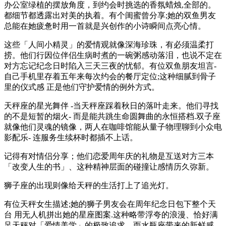
办公室绿植的摆放角度，到约会时挑选的香氛蜡烛,全部的。
都细节都透露出对美的执着。有个闺蜜曾分享;她的双鱼男友
总能在她疲惫时用一首就是兴创作的小诗瞬间点亮心情。
这些「人间小精灵」的爱情观就像深海珍珠，有必须温柔打
捞。他们行因位伴侣生病时煮的一碗粥感动落泪，也说不定在
对方忘记纪念日时陷入三天三夜的忧郁。有位双鱼朋友坦言-
自己手机里存着五年来每次约会的餐厅定位;这种细腻到骨子
里的仪式感 正是他们守护爱情的例外方式。
天秤座的星光舞伴 -当天秤座踩着秋日的落叶走来。他们寻找
的不是短暂的烟火- 而是能共跳生命圆舞曲的永恒搭档.双子座
就像他们灵魂的镜像，两人在咖啡馆能从量子物理聊到小众电
影配乐- 连服务生续杯时都插不上话。
记得有对情侣分享；他们恋爱周年庆的礼物是互送对方三本
「改变人生的书」、这种精神层面的碰撞让感情历久弥新。
狮子座的出现则像给天秤的生活打上了追光灯。
有位天秤女生描述;她的狮子男友会在周年纪念日包下整个天
台 用无人机拼出她的星座图案.这种略带浮夸的浪漫、恰好满
足天秤对「爱情美学」的极致追求。而水瓶座带来的新鲜感。