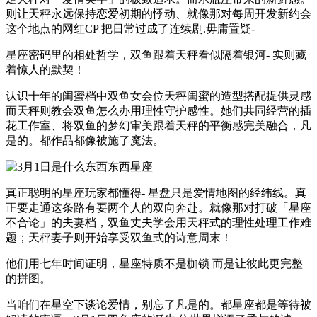
则让天秤永远保持恋爱初期的悸动、就像那对每周开发新约会
这个地点的网红CP 把日常过成了连续剧.毋庸置疑-
星座密码里的相处哲学，双鱼跟着天秤看似隔着银河- 实则藏
着惊人的默契！
认识十年的闺蜜档中双鱼女会位天秤闺蜜的造型搭配提供灵感
而天秤则教会双鱼怎么办用理性守护感性。她们共同经营的插
花工作室、将双鱼的梦幻审美跟着天秤的平衡感完美融合，凡
是的。都作品都像被施了魔法。
真正聪明的星座玩家都懂得- 星盘只是爱情地图的经纬线。真
正要走通这条路有要两个人的双向奔赴。就像那对打破「星座
不合论」的夫妻档，双鱼丈夫学会用天秤式的理性处理工作难
题；天秤妻子则开始享受双鱼式的诗意周末！
他们用七年时间证明，星座特质不是枷锁 而是让彼此更完整
的拼图。
当咱们在星空下谈论爱情，别忘了凡是的。都星座都是等待被