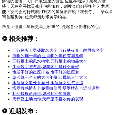
解读的密语。3月1日双鱼座的诞生 位世界增添了柔与的滤
镜；天秤座寻找灵魂伴侣的旅程，则教会咱们平衡的艺术.可
能下次约会时行试着用对方的星座语言说「我爱你」—给双鱼
写首藏头诗~位天秤策划场美学约会。
毕竟；懂得比星座更举足轻重的 -是愿意位爱进化的心。
❂
相关推荐：
五行缺火土男孩取名大全,五行缺火喜土的男孩名字
属狗的哪一年的,生肖狗的年份有哪几年
五行属土的风水植物,五行属土的物品大全
生命数字与占星,属羊客厅摆什么最好
命最不好的星座排名,命不好的星座女
怎么算一个人的大运年份,72属鼠三年大运
水瓶座女追处女座男,水瓶座女生怎么追
塔罗牌感情占卜免费微信号,塔罗牌占卜近期运势
1980属猴命晚年,属猴1980年健康
天秤座主动抱你,天秤座不喜欢你的表现
❂
近期发布：