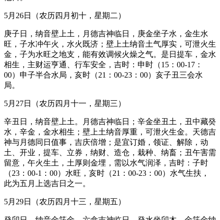
5月26日（农历四月初十，星期二）
庚子日，纳音壁上土，月德吉神临日，庚金坐子水，金生水
旺，子水冲午火，水火既济；壁上土纳音土气厚实，可泄火生
金，子为水旺之地支，能有效调候火燥之气。是日提车，金水
相生，主财运亨通、行车安全，吉时：申时（15：00-17：
00）申子半合水局，亥时（21：00-23：00）亥子丑三会水
局。
5月27日（农历四月十一，星期三）
辛丑日，纳音壁上土。月德吉神临日；辛金坐丑土，丑中藏癸
水，辛金，金水相生；壁上土纳音厚重，可泄火生金。天德吉
神与月德同日值事，吉庆倍增；是宜订婚，领证、解除，动
土、开业，提车、立券，纳财、造仓，栽种、纳畜；丑午害需
留意，午火生土，土厚则金埋，需以水气润泽，吉时：子时
（23：00-1：00）水旺，亥时（21：00-23：00）水气生扶，
此为五月上选吉日之一。
5月29日（农历四月十三，星期五）
癸卯日，纳音金箔金。六盒吉神临日，癸水坐卯木，金箔金纳