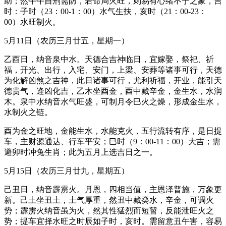
助；然午午自刑需防，若命局火旺，则易有心绪不宁之象，吉
时：子时（23：00-1：00）水气生扶，亥时（21：00-23：
00）水旺制火。
5月11日（农历三月廿五，星期一）
乙酉日，纳音泉中水。天德合吉神临日，宜嫁娶，祭祀、祈
福，开光、出行，入宅、安门，上梁、安葬等诸事可行，天德
为化解凶煞之吉神，此日诸事可行，尤利祈福，开业，能引天
德贵气，逢凶化吉，乙木坐酉金，酉中藏辛金，金生水，水润
木。泉中水纳音水气旺盛，可制月令巳火之燥，形成金生水，
水制火之链。
酉为金之旺地，金能生水，水能克火，五行流转有序，是日提
车，主财源通达、行车平安；巳时（9：00-11：00）大吉；需
避卯时冲兔生肖；此为五月上选吉日之一。
5月15日（农历三月廿九，星期五）
己丑日，纳音霹雳火。月恩，四相当值，主恩泽普施，万象更
新。己土坐丑土，土气厚重，然丑中藏癸水，辛金，可调火
势；霹雳火纳音虽为火，然其性猛烈而短暂，反能泄旺火之
势；提车宜择水旺之时辰如子时，亥时。需留意丑午害，容易