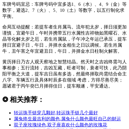
车牌号码宜忌：车牌号码中宜多选1、6（水）、4、9（金）等
数字，避选2、7（火）、5、10（土）等数字，以五行制化求
平衡。
命局互动提醒：若提车者生肖属马。流年犯太岁，择日须更加
谨慎，宜避午日，午时并携带五行水属性吉祥物如黑曜石、水
晶等化解太岁之厄，若生肖属鼠，子午冲之年运已承压，提车
择日宜避子日，午日，并择水金相生之日以调候。若生肖属
牛，丑午害之年宜避丑日，午日，并择金水日柱制火解害。
黄历择日乃古人观天察地之智慧结晶。然天时之吉凶终需与人
事相参；五行流转，吉凶互藏，旺者可制，衰者可扶，此乃阴
阳平衡之大道，提车吉日虽有多选，然最终择取尚需结合命主
八字、车辆五行及具体时辰多在领域 考虑，方得尽善尽美；
愿诸君于丙午癸巳月择得佳日，提车顺遂，平安通达。
❂
相关推荐：
转运珠手链穿几颗好,转运珠手链几个最好
属兔终生最吉利的颜色,属兔什么颜色最旺自己的财运
双子座玫瑰绿色,双子座喜欢什么颜色的玫瑰花