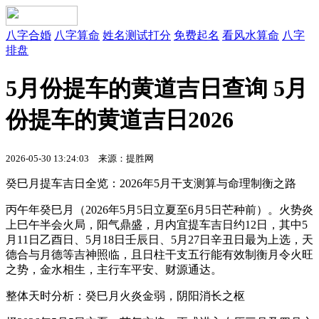
八字合婚
八字算命
姓名测试打分
免费起名
看风水算命
八字
排盘
5月份提车的黄道吉日查询 5月
份提车的黄道吉日2026
2026-05-30 13:24:03 来源：提胜网
癸巳月提车吉日全览：2026年5月干支测算与命理制衡之路
丙午年癸巳月（2026年5月5日立夏至6月5日芒种前）。火势炎
上巳午半会火局，阳气鼎盛，月内宜提车吉日约12日，其中5
月11日乙酉日、5月18日壬辰日、5月27日辛丑日最为上选，天
德合与月德等吉神照临，且日柱干支五行能有效制衡月令火旺
之势，金水相生，主行车平安、财源通达。
整体天时分析：癸巳月火炎金弱，阴阳消长之枢