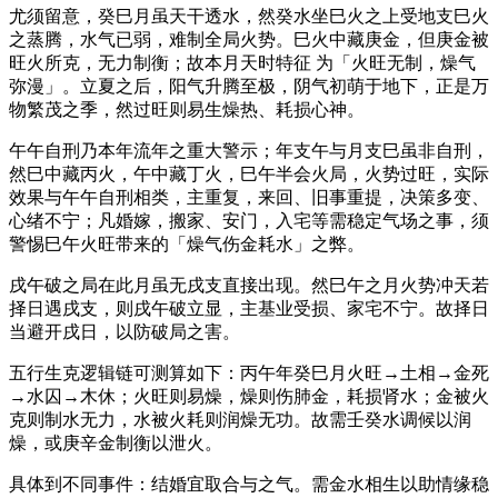
尤须留意，癸巳月虽天干透水，然癸水坐巳火之上受地支巳火
之蒸腾，水气已弱，难制全局火势。巳火中藏庚金，但庚金被
旺火所克，无力制衡；故本月天时特征 为「火旺无制，燥气
弥漫」。立夏之后，阳气升腾至极，阴气初萌于地下，正是万
物繁茂之季，然过旺则易生燥热、耗损心神。
午午自刑乃本年流年之重大警示；年支午与月支巳虽非自刑，
然巳中藏丙火，午中藏丁火，巳午半会火局，火势过旺，实际
效果与午午自刑相类，主重复，来回、旧事重提，决策多变、
心绪不宁；凡婚嫁，搬家、安门，入宅等需稳定气场之事，须
警惕巳午火旺带来的「燥气伤金耗水」之弊。
戌午破之局在此月虽无戌支直接出现。然巳午之月火势冲天若
择日遇戌支，则戌午破立显，主基业受损、家宅不宁。故择日
当避开戌日，以防破局之害。
五行生克逻辑链可测算如下：丙午年癸巳月火旺→土相→金死
→水囚→木休；火旺则易燥，燥则伤肺金，耗损肾水；金被火
克则制水无力，水被火耗则润燥无功。故需壬癸水调候以润
燥，或庚辛金制衡以泄火。
具体到不同事件：结婚宜取合与之气。需金水相生以助情缘稳