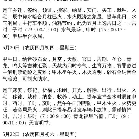
是宜乔迁，签约、领证，搬家、纳畜，安门、买车，栽种、入
宅；辰中癸水暗合月柱巳火，水火既济之象显。提车此日，水
气润局，主行车平顺，油耗节约，此为五月上选吉日之一，吉
时：子时（23：00-1：00）水气最盛，申时（15：00-17：
00）申辰半合水局。
5月20日（农历四月初四，星期三）
甲午日，纳音砂石金，月空，天赦、官日，吉期、圣心，青
龙、鸣犬等吉神汇聚，天赦为四时专气，生育万物，宥罪赦过
主解刑禁危险之灾难；甲木坐午火，木火通明，砂石金纳音金
气暗藏，可制火助水。
是宜嫁娶，祭祀、祈福，求嗣、开光，解除、出行，出火、入
宅，移徙、栽种，纳畜、牧养，动土。提车宜择金水时辰如申
时，酉时、子时，亥时，然午午自刑需防，甲木生火，火势更
旺，若命局忌火，则此日提车易引发车辆小故障，需谨慎择
时。吉时：辰时（7：00-9：00）青龙福星当值，巳时（9：
00-11：00）天官明堂。
5月22日（农历四月初六，星期五）