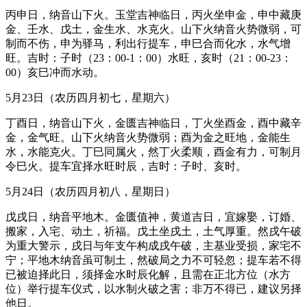
丙申日，纳音山下火。玉堂吉神临日，丙火坐申金，申中藏庚
金、壬水、戊土，金生水、水克火。山下火纳音火势微弱，可
制而不伤，申为驿马，利出行提车，申巳合而化水，水气增
旺。吉时：子时（23：00-1：00）水旺，亥时（21：00-23：
00）亥巳冲而水动。
5月23日（农历四月初七，星期六）
丁酉日，纳音山下火，金匮吉神临日，丁火坐酉金，酉中藏辛
金，金气旺。山下火纳音火势微弱；酉为金之旺地，金能生
水，水能克火。丁巳同属火，然丁火柔顺，酉金有力，可制月
令巳火。提车宜择水旺时辰，吉时：子时、亥时。
5月24日（农历四月初八，星期日）
戊戌日，纳音平地木。金匮值神，黄道吉日，宜嫁娶，订婚、
搬家，入宅、动土，祈福。戊土坐戌土，土气厚重。然戌午破
为重大警示，戌日与年支午构成戌午破，主基业受损，家宅不
宁；平地木纳音虽可制土，然破局之力不可轻忽；提车若不得
已被迫择此日，须择金水时辰化解，且需在正北方位（水方
位）举行提车仪式，以水制火破之害；非万不得已，建议另择
他日。