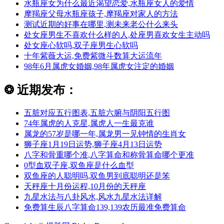
水瓶座女为什么最近渴望恋爱,水瓶座女人的爱情
摩羯座父母水瓶座孩子,摩羯座对家人的方法
测试近期的好事在哪里,测未来老公什么来头
处女座男生不喜欢什么样的人,处座男喜欢女生主动吗
处女座心软吗,双子座男生心软吗
十年紫薇大运,免费紫微斗数算大运流年
98年6月属虎女婚姻,98年属虎女注定的婚姻
❂
近期发布：
五脏对应五行图表,五脏六腑与阴阳五行图
74年属虎的人克星,属虎人一生最克谁
属龙的57岁是哪一年,属龙男一见钟情的生肖女
狮子座1月19日运势,狮子座4月13日运势
八字和骨重哪个准,八字算命和称骨算命哪个更准
0型血双子座,双鱼座是什么血型
双鱼座的人聪明吗,双鱼男到底聪明还是笨
天秤座十月份运程,10月份的天秤座
九星水法与八卦风水,风水九星水法详解
免费算生辰八字算命139,139农历最准免费算命