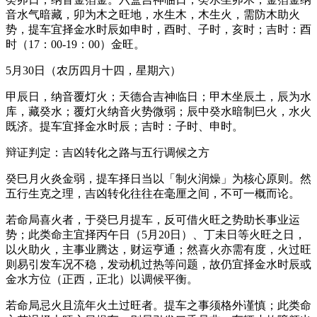
音水气暗藏，卯为木之旺地，水生木，木生火，需防木助火
势，提车宜择金水时辰如申时，酉时、子时，亥时；吉时：酉
时（17：00-19：00）金旺。
5月30日（农历四月十四，星期六）
甲辰日，纳音覆灯火；天德合吉神临日；甲木坐辰土，辰为水
库，藏癸水；覆灯火纳音火势微弱；辰中癸水暗制巳火，水火
既济。提车宜择金水时辰；吉时：子时、申时。
辩证判定：吉凶转化之路与五行调候之方
癸巳月火炎金弱，提车择日当以「制火润燥」为核心原则。然
五行生克之理，吉凶转化往往在毫厘之间，不可一概而论。
若命局喜火者，于癸巳月提车，反可借火旺之势助长事业运
势；此类命主宜择丙午日（5月20日）、丁未日等火旺之日，
以火助火，主事业腾达，财运亨通；然喜火亦需有度，火过旺
则易引发车况不稳，发动机过热等问题，故仍宜择金水时辰或
金水方位（正西，正北）以调候平衡。
若命局忌火且流年火土过旺者。提车之事须格外谨慎；此类命