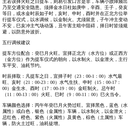
主若误择火旺之日提车，则易引发口舌是非，车辆小故障频出
乃至交通安全隐患。须择金水日柱如庚申，辛酉、壬子，癸亥
等日，或水金时辰如子时，亥时、申时，酉时并在正北方位举
行提车仪式，以水调候，以金制火。尤须留意，子午冲主变动
不安，巳亥冲主气场动荡，丑午害主暗中阻碍，择日时皆须规
避，以防意外波折。
五行调候建议
提车方位配合：癸巳月火旺。宜择正北方（水方位）或正西方
（金方位）作为提车仪式的朝向，以水制火、以金泄火，主行
车平安、油耗节约。
时辰择取：凡提车之日，宜择子时（23：00-1：00）水气最
旺、亥时（21：00-23：00）水气生扶、申时（15：00-17：
00）金生水、酉时（17：00-19：00）金旺制火。忌午时
（11：00-13：00）火旺、巳时（9：00-11：00）巳火当令。
车辆颜色选择：丙午年癸巳月火势过旺。宜择黑色，蓝色（水
属性）或白色，银色（金属性）车辆，以水制火，以金泄火；
忌红色，橙色、紫色（火属性）及黄色，棕色（土属性）车
辆，防火土过旺，油耗徒增。