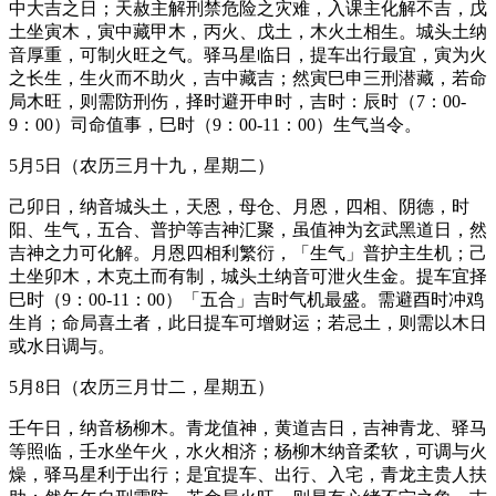
中大吉之日；天赦主解刑禁危险之灾难，入课主化解不吉，戊
土坐寅木，寅中藏甲木，丙火、戊土，木火土相生。城头土纳
音厚重，可制火旺之气。驿马星临日，提车出行最宜，寅为火
之长生，生火而不助火，吉中藏吉；然寅巳申三刑潜藏，若命
局木旺，则需防刑伤，择时避开申时，吉时：辰时（7：00-
9：00）司命值事，巳时（9：00-11：00）生气当令。
5月5日（农历三月十九，星期二）
己卯日，纳音城头土，天恩，母仓、月恩，四相、阴德，时
阳、生气，五合、普护等吉神汇聚，虽值神为玄武黑道日，然
吉神之力可化解。月恩四相利繁衍，「生气」普护主生机；己
土坐卯木，木克土而有制，城头土纳音可泄火生金。提车宜择
巳时（9：00-11：00）「五合」吉时气机最盛。需避酉时冲鸡
生肖；命局喜土者，此日提车可增财运；若忌土，则需以木日
或水日调与。
5月8日（农历三月廿二，星期五）
壬午日，纳音杨柳木。青龙值神，黄道吉日，吉神青龙、驿马
等照临，壬水坐午火，水火相济；杨柳木纳音柔软，可调与火
燥，驿马星利于出行；是宜提车、出行、入宅，青龙主贵人扶