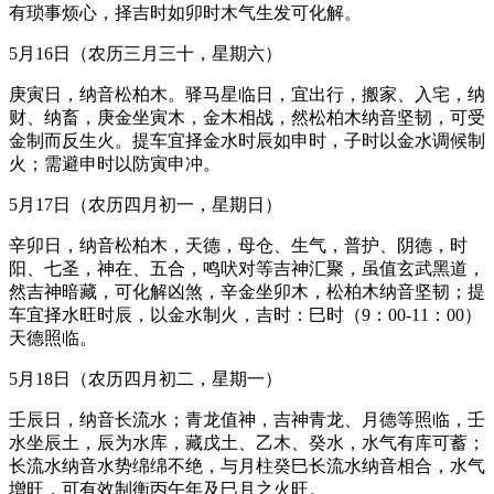
有琐事烦心，择吉时如卯时木气生发可化解。
5月16日（农历三月三十，星期六）
庚寅日，纳音松柏木。驿马星临日，宜出行，搬家、入宅，纳
财、纳畜，庚金坐寅木，金木相战，然松柏木纳音坚韧，可受
金制而反生火。提车宜择金水时辰如申时，子时以金水调候制
火；需避申时以防寅申冲。
5月17日（农历四月初一，星期日）
辛卯日，纳音松柏木，天德，母仓、生气，普护、阴德，时
阳、七圣，神在、五合，鸣吠对等吉神汇聚，虽值玄武黑道，
然吉神暗藏，可化解凶煞，辛金坐卯木，松柏木纳音坚韧；提
车宜择水旺时辰，以金水制火，吉时：巳时（9：00-11：00）
天德照临。
5月18日（农历四月初二，星期一）
壬辰日，纳音长流水；青龙值神，吉神青龙、月德等照临，壬
水坐辰土，辰为水库，藏戊土、乙木、癸水，水气有库可蓄；
长流水纳音水势绵绵不绝，与月柱癸巳长流水纳音相合，水气
增旺，可有效制衡丙午年及巳月之火旺。