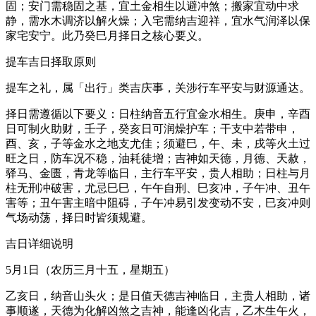
固；安门需稳固之基，宜土金相生以避冲煞；搬家宜动中求
静，需水木调济以解火燥；入宅需纳吉迎祥，宜水气润泽以保
家宅安宁。此乃癸巳月择日之核心要义。
提车吉日择取原则
提车之礼，属「出行」类吉庆事，关涉行车平安与财源通达。
择日需遵循以下要义：日柱纳音五行宜金水相生。庚申，辛酉
日可制火助财，壬子，癸亥日可润燥护车；干支中若带申，
酉、亥，子等金水之地支尤佳；须避巳，午、未，戌等火土过
旺之日，防车况不稳，油耗徒增；吉神如天德，月德、天赦，
驿马、金匮，青龙等临日，主行车平安，贵人相助；日柱与月
柱无刑冲破害，尤忌巳巳，午午自刑、巳亥冲，子午冲、丑午
害等；丑午害主暗中阻碍，子午冲易引发变动不安，巳亥冲则
气场动荡，择日时皆须规避。
吉日详细说明
5月1日（农历三月十五，星期五）
乙亥日，纳音山头火；是日值天德吉神临日，主贵人相助，诸
事顺遂，天德为化解凶煞之吉神，能逢凶化吉，乙木生午火，