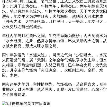
择2026年5月5日立夏，节气交接，正式进入农历三月及四月之
交；此月干支为癸巳，年柱丙午，月柱癸巳；丙午年纳音天河
水，癸巳月纳音长流水，年柱丙午双火叠燃，天干丙火为太阳
烈火，地支午火为炉中旺火，火势极旺；然纳音天河水构成
「外火内水」之辩证格局，月柱癸巳，天干癸水，地支巳火，
水火交战之势已然成形。
年柱丙午与月柱癸巳之间。生克关系颇为微妙；丙火见癸水为
「水火既济」之象，然癸水势单力薄，巳火又助丙火之势，故
水被火反克，形成火旺水涸之局。
丙午年岁运为「水运太过」。司天之气为「少阴君火」，水克
火而运盛气衰，属「天刑」之年全年气候以寒水为主导，但水
火相激，寒热波动剧烈，入癸巳月后，巳午半会火局，火势愈
炽，月令主导气场为「火旺克金」。火旺则土相、金死、水
囚、木休。
丙火逢午为羊刃，主性情刚烈、气场张扬；若命局喜火，则事
业腾达，财运亨通；然若忌火，则易引发口舌是非、心绪不宁
乃至健康隐患。