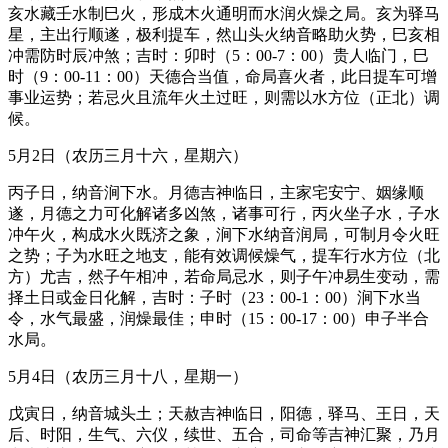
亥水藏壬水制巳火，形成木火通明而水润火燥之局。亥为驿马
星，主出行顺遂，极利提车，然山头火纳音略助火势，巳亥相
冲需防时辰冲煞；吉时：卯时（5：00-7：00）贵人临门，巳
时（9：00-11：00）天德合当值，命局喜火者，此日提车可增
事业运势；若忌火且流年火土过旺，则需以水方位（正北）调
候。
5月2日（农历三月十六，星期六）
丙子日，纳音涧下水。月德吉神临日，主家宅安宁、姻缘顺
遂，月德之力可化解诸多凶煞，诸事可行，丙火坐子水，子水
冲午火，构成水火既济之象，涧下水纳音润局，可制月令火旺
之势；子为水旺之地支，能有效调候燥气，提车行水方位（北
方）尤吉，然子午相冲，若命局忌水，则子午冲易生变动，需
择土日或金日化解，吉时：子时（23：00-1：00）涧下水当
令，水气最盛，润燥最佳；申时（15：00-17：00）申子半合
水局。
5月4日（农历三月十八，星期一）
戊寅日，纳音城头土；天赦吉神临日，阳德，驿马、王日，天
后、时阳，生气、六仪，续世、五合，司命等吉神汇聚，乃月