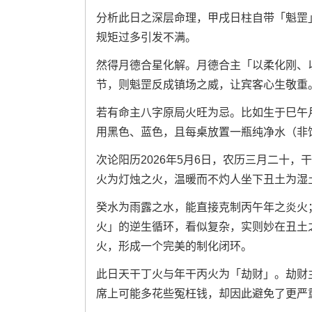
分析此日之深层命理，甲戌日柱自带「魁罡
规矩过多引发不满。
然得月德合星化解。月德合主「以柔化刚、
节，则魁罡反成镇场之威，让宾客心生敬重
若有命主八字原局火旺为忌。比如生于巳午
用黑色、蓝色，且每桌放置一瓶纯净水（非
次论阳历2026年5月6日，农历三月二十
火为灯烛之火，温暖而不灼人坐下丑土为湿
癸水为雨露之水，能直接克制丙午年之炎火
火」的逆生循环，看似复杂，实则妙在丑土
火，形成一个完美的制化闭环。
此日天干丁火与年干丙火为「劫财」。劫财
席上可能多花些冤枉钱，却因此避免了更严