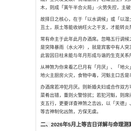
木，则成「寅午半合火局」-火势失控，主
故择日之核心，在于「以水调候」或「以湿
丑土，辰土等能收纳旺火之干支，才能转炎
常有命主于此年此月办酒席。忽略五行调候
是突降暴雨（水火冲），就是宾客中有人突
此皆因日柱未能与年月形成与谐的生克关系
从神煞为你来看乙巳月有「月厌」、「地火
地火主厨房火灾，食物中毒，河魁主口舌是
办酒席若冲犯月厌。则新婚夫妇或合作双方
菜肴出错，重则火警惊扰；若犯河魁，则席
支五行，更要详查神煞之吉凶，以「天德」
等吉神制化凶煞，方保无虞。
二、2026年5月上等吉日详解与命理测