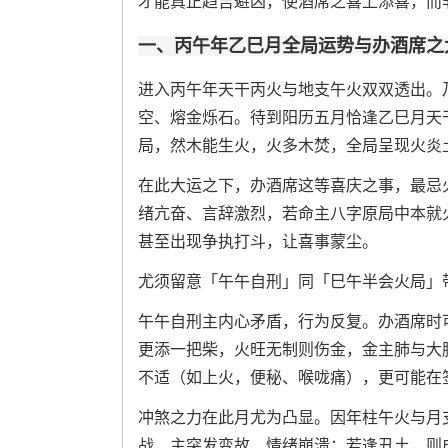
才能真正趋吉避凶，使酒席之喜上添喜，而
一、丙午年乙巳月全局运势与办酒席之
进入丙午年天干丙火与地支午火双双透出。
空、熔金烁石。待到阳历五月恰逢乙巳月天
局，然木能生火，火多木焚，全局呈现火炎
在此大运之下，办酒席这等喜庆之事，最忌
绪亢奋、言辞激烈，若命主八字原局中本就
甚至出现争执打斗，让喜事蒙尘。
尤须留意「午午自刑」同「巳午半会火局」
午午自刑主内心矛盾，行为反复。办酒席时
更添一把柴，火旺无制则伤金，金主肺与大
不适（如上火，便秘、喉咙痛），更可能在
冲煞之力在此月尤为凸显。因年柱午火与月
战，主突发变故、情绪崩溃；若逢丑土，则