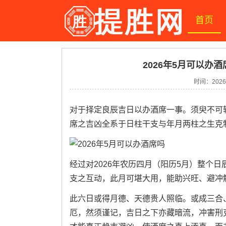
首页
2026年5月可以办酒
时间：2026-
对于择定良辰吉日以办酒席一事。须臾不可
席之吉凶全系于日柱干支与年月两柱之生克
经过对2026年农历四月（阳历5月）整个
支之互动，此月可堪大用，能助兴旺、避冲
此六日或得月德、天德贵人照临。或成三合
厄，然须谨记，吉日之下亦藏暗流，冲害刑