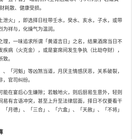
破财耗散、健康受损。
土泄火」，即选择日柱带壬水，癸水、亥水，子水，或带
烈为祥与，化燥气为温润。
之理，一味追求所谓「黄道吉日」之名，结果酒席当日不
发疾病（火克金），或是宴席间发生争执（比劫夺财），
所致。
」、「河魁」等凶煞当道，月厌主情感厌恶，关系破裂，
非，官司纠纷。
可能在宴后心生嫌隙；若触地火，则后厨易生意外，轻则
间易有言语冲突，甚至上升至法律层面，择日不仅要看干
、「月德」、「三合」、「六盒」、「天赦」、「不将」
算