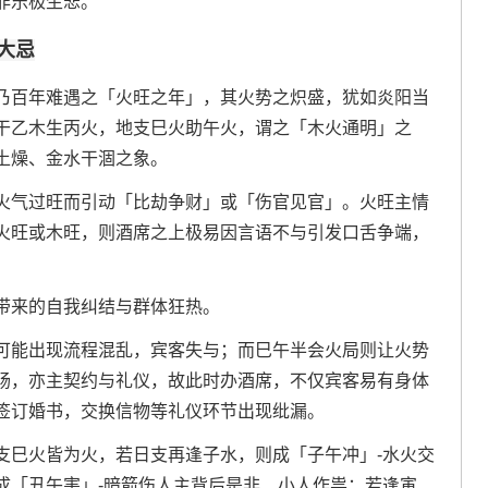
非乐极生悲。
大忌
乃百年难遇之「火旺之年」，其火势之炽盛，犹如炎阳当
干乙木生丙火，地支巳火助午火，谓之「木火通明」之
土燥、金水干涸之象。
火气过旺而引动「比劫争财」或「伤官见官」。火旺主情
火旺或木旺，则酒席之上极易因言语不与引发口舌争端，
带来的自我纠结与群体狂热。
可能出现流程混乱，宾客失与；而巳午半会火局则让火势
肠，亦主契约与礼仪，故此时办酒席，不仅宾客易有身体
签订婚书，交换信物等礼仪环节出现纰漏。
支巳火皆为火，若日支再逢子水，则成「子午冲」-水火交
成「丑午害」-暗箭伤人主背后是非、小人作祟；若逢寅