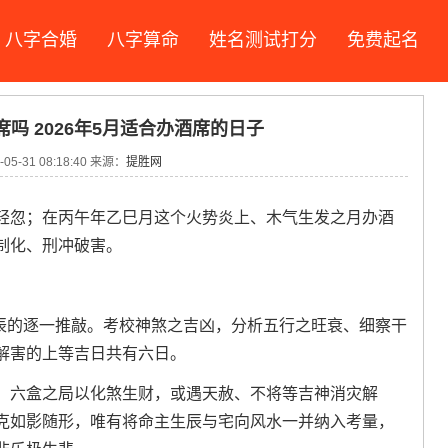
八字合婚
八字算命
姓名测试打分
免费起名
席吗 2026年5月适合办酒席的日子
05-31 08:18:40 来源：
提胜网
轻忽；在丙午年乙巳月这个火势炎上、木气生发之月办酒
制化、刑冲破害。
日辰的逐一推敲。考校神煞之吉凶，分析五行之旺衰、细察干
解害的上等吉日共有六日。
、六盒之局以化煞生财，或遇天赦、不将等吉神消灾解
克如影随形，唯有将命主生辰与宅向风水一并纳入考量，