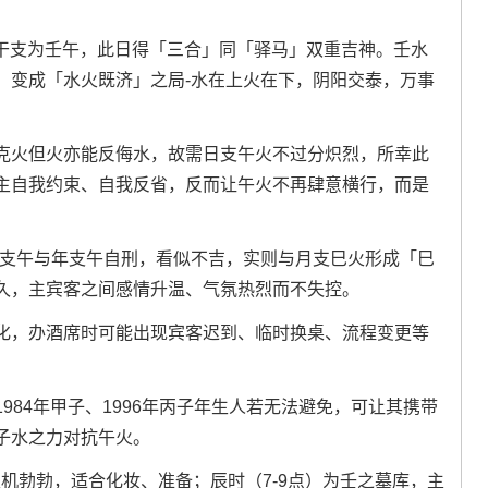
五，干支为壬午，此日得「三合」同「驿马」双重吉神。壬水
，变成「水火既济」之局-水在上火在下，阴阳交泰，万事
克火但火亦能反侮水，故需日支午火不过分炽烈，所幸此
主自我约束、自我反省，反而让午火不再肆意横行，而是
日支午与年支午自刑，看似不吉，实则与月支巳火形成「巳
久，主宾客之间感情升温、气氛热烈而不失控。
化，办酒席时可能出现宾客迟到、临时换桌、流程变更等
。
984年甲子、1996年丙子年生人若无法避免，可让其携带
子水之力对抗午火。
生机勃勃，适合化妆、准备；辰时（7-9点）为壬之墓库，主