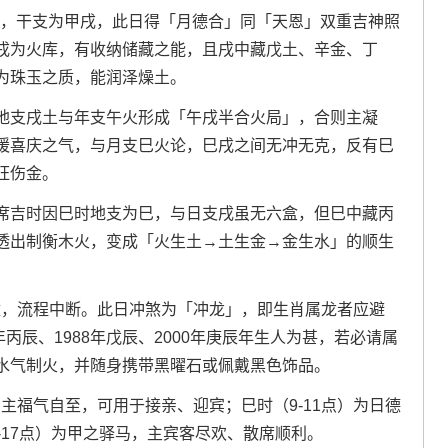
十七，干支为甲戌，此日得「月德合」同「天恩」双重吉神照
戌为火库，有收纳储藏之能，且戌中藏戊土、辛金、丁
为珠玉之质，能润泽燥土。
地支戌土与年支午火形成「午戌半合火局」，合则主凝
暖喜庆之气，与月支巳火论，巳戌之间无冲无克，反有巳
旺伤金。
开席吉时因巳时地支为巳，与日支戌虽无六盒，但巳中藏丙
透出制衡木火，变成「火生土→土生金→金生水」的顺生
撞，流程中断。此日冲煞为「冲龙」，即生肖属龙者应避
6年丙辰、1988年戊辰、2000年庚辰年生人为甚，若必请属
水气制火，并随身携带黑曜石或佩戴黑色饰品。
。主福气自至，可用于接亲、迎宾；巳时（9-11点）为日德
-17点）为甲之驿马，主宾客尽欢、散席顺利。