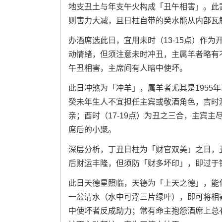
地支丑土与年支午火构成「丑午相害」。此
则害力大减，且日柱自带的癸水能从内部瓦
办酒席选此日，宜用未时（13-15点）作
动情绪，但须注意未时冲丑，主属羊者略有不
午丑相害，主席间有人暗中使坏。
此日冲煞为「冲羊」，属羊者尤其是1955年乙未
癸未年生人不宜担任主宾或敬酒角色，吉时测
亲；酉时（17-19点）为丑之三合，主宾主
席后的小聚。
深层分析，丁丑日柱为「财官双美」之日，
后财运丰隆，但须防「财多坏印」，即过于
此日天德星照临，天德为「上天之德」，能
一盆清水（水中可浮三片绿叶），即可将相
中使坏者反成助力；常有命主抱怨酒席上总