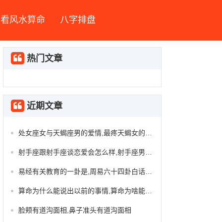
看风水算命
八字排盘
热门文章
近期文章
处女座女与天蝎座男的爱情,最疼天蝎女的星座男
射手座跟射手座谈恋爱会怎么样,射手座男喜欢你的暗示
易经有关教育的一卦是,周易六十四卦白话详解
算命为什么能说出以前的事情,算命为啥能算已经发生的
脸颊有道沟面相,鼻子准头有道沟面相