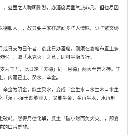
」，魁罡之人聪明刚烈，办酒席易显气派非凡，但也易因
以德服人」，故只要主家在席间多些人情味、少些繁文缛
。
月或日支为巳午者，选此日办酒席，则须在宴席布置上多
饮料），取「水克火」之意，即可平衡五行。
，干支为丁丑，此日逢「天德」同「月德」两大至吉之神。丁
土，内藏己土、癸水、辛金。
；辛金为阴金，能生癸水，变成「金生水→水生木→木生
之「湿」-湿土既能泄火，又能生金，金再生水，水再制
主破耗，然得月德化解，反主「破小财而免大灾」，即宴
重的口舌是非。