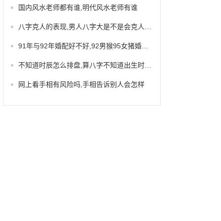
国内风水老师都有谁,明代风水老师有谁
八字克人的表现,男人八字大是不是会克人的人
91年与92年婚配好不好,92男猴95女猪婚配好吗
不知道时辰怎么排盘,算八字不知道出生时辰怎么办
网上看手相有风险吗,手相告诉别人会怎样