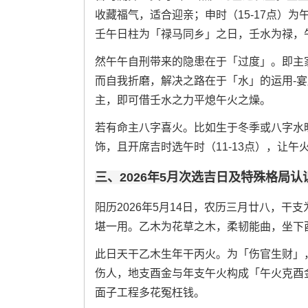
收藏福气，适合迎亲；申时（15-17点）
壬午日柱为「禄马同乡」之日，壬水为禄，
然午午自刑带来的隐患在于「过度」。即主
而自我折磨，解决之路在于「水」的运用-
主，即可借壬水之力平熄午火之燥。
若有命主八字喜火。比如生于冬季或八字水
饰，且开席吉时选午时（11-13点），让
三、2026年5月次选吉日及特殊格局认
阳历2026年5月14日，农历三月廿八，
堪一用。乙木为花草之木，柔韧能曲，坐下
此日天干乙木生年干丙火。为「伤官生财」
伤人，地支酉金与年支午火构成「午火克酉
面子工程多花冤枉钱。