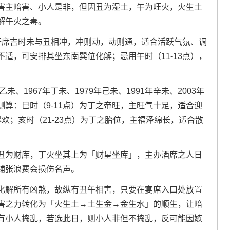
害主暗害、小人是非，但因丑为湿土，午为旺火，火生土
解午火之毒。
为开席吉时未与丑相冲，冲则动，动则通，适合活跃气氛、调
适，可安排其坐东南巽位化解；忌用午时（11-13点），
、1967年丁未、1979年己未、1991年辛未、2003年
算：巳时（9-11点）为丁之帝旺，主旺气十足，适合迎
尽欢；亥时（21-23点）为丁之胎位，主福泽绵长，适合散
丑为财库，丁火坐其上为「财星坐库」，主办酒席之人日
铺张浪费会损伤名声。
化解所有凶煞，故纵有丑午相害，只要在宴席入口处放置
害之力转化为「火生土→土生金→金生水」的顺生，让暗
有小人捣乱，若选此日，则小人非但不捣乱，反可能因嫉