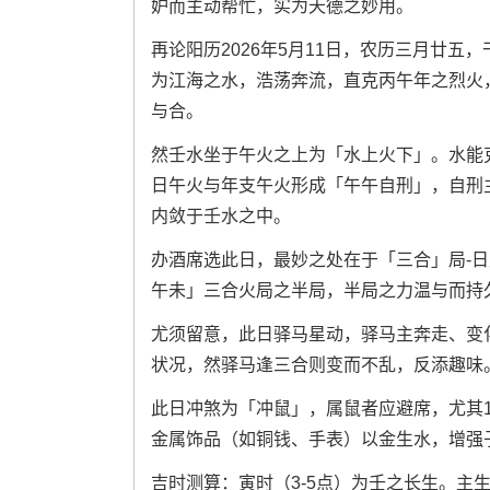
妒而主动帮忙，实为天德之妙用。
再论阳历2026年5月11日，农历三月廿
为江海之水，浩荡奔流，直克丙午年之烈火
与合。
然壬水坐于午火之上为「水上火下」。水能
日午火与年支午火形成「午午自刑」，自刑
内敛于壬水之中。
办酒席选此日，最妙之处在于「三合」局-
午未」三合火局之半局，半局之力温与而持
尤须留意，此日驿马星动，驿马主奔走、变
状况，然驿马逢三合则变而不乱，反添趣味
此日冲煞为「冲鼠」，属鼠者应避席，尤其1
金属饰品（如铜钱、手表）以金生水，增强
吉时测算：寅时（3-5点）为壬之长生。主