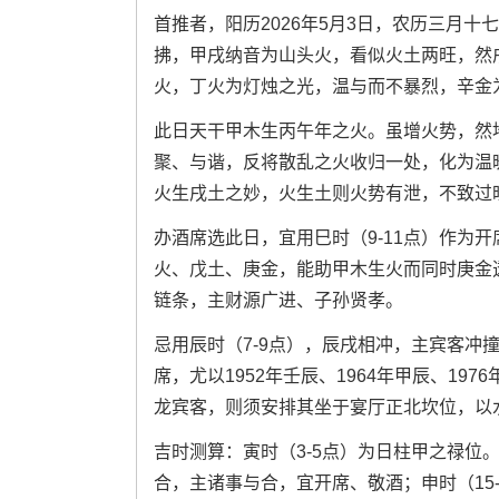
首推者，阳历2026年5月3日，农历三月
拂，甲戌纳音为山头火，看似火土两旺，然
火，丁火为灯烛之光，温与而不暴烈，辛金
此日天干甲木生丙午年之火。虽增火势，然
聚、与谐，反将散乱之火收归一处，化为温
火生戌土之妙，火生土则火势有泄，不致过
办酒席选此日，宜用巳时（9-11点）作为
火、戊土、庚金，能助甲木生火而同时庚金
链条，主财源广进、子孙贤孝。
忌用辰时（7-9点），辰戌相冲，主宾客冲
席，尤以1952年壬辰、1964年甲辰、197
龙宾客，则须安排其坐于宴厅正北坎位，以
吉时测算：寅时（3-5点）为日柱甲之禄位
合，主诸事与合，宜开席、敬酒；申时（15