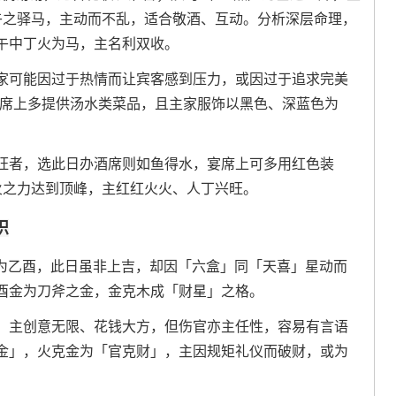
为午之驿马，主动而不乱，适合敬酒、互动。分析深层命理，
午中丁火为马，主名利双收。
家可能因过于热情而让宾客感到压力，或因过于追求完美
宴席上多提供汤水类菜品，且主家服饰以黑色、深蓝色为
旺者，选此日办酒席则如鱼得水，宴席上可多用红色装
午火之力达到顶峰，主红红火火、人丁兴旺。
识
干支为乙酉，此日虽非上吉，却因「六盒」同「天喜」星动而
酉金为刀斧之金，金克木成「财星」之格。
，主创意无限、花钱大方，但伤官亦主任性，容易有言语
金」，火克金为「官克财」，主因规矩礼仪而破财，或为