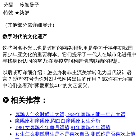
分隔
ゝ冷颜曼子
特效
★柒岁
（其他部分需详细展开）
数字时代的文化遗产
这些网名不光…也是过时的网络用语,更是学习千禧年初我国
青少年亚文化的重要样本。它们提示了一代人在城市化进程中
寻找身份认同的努力;在虚拟空间构建情感联结的智慧。
以后或可详细介绍：怎么办将非主流美学转化为当代设计语
言？!这些符号为你对Z世代网络黑话的作用？!或许在元宇宙
中咱们会看到“葬爱家族4.0”的文艺复兴。
❂
相关推荐：
属鸡人什么时候走大运,1969年属鸡人哪一年走大运
魔羯座和摩羯座,陶白白摩羯座女生分析
1981女属鸡今年每月运势,81年属鸡今年运势
女生怎么测试男生是不是喜欢自己,测试你是否喜欢上他