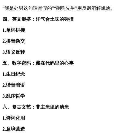
“我是处男这句话是假的”“剩狗先生”用反讽消解尴尬。
四、英文混搭：洋气合土味的碰撞
1.单词拼接
2.拼音杂交
3.语义反转
五、数字密码：藏在代码里的心事
1.生日纪念
2.谐音暗语
3.乱序哲学
六、复古文艺：非主流里的清流
1.诗词化用
2.意境营造