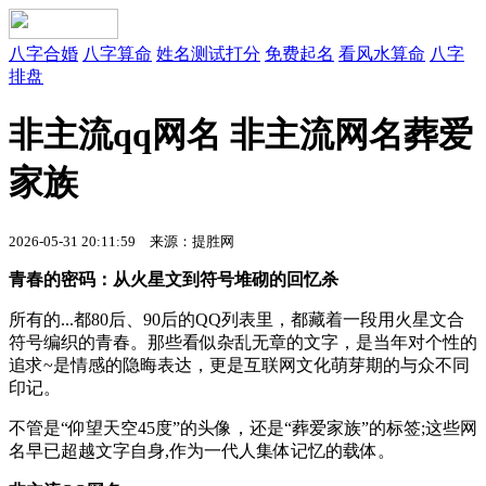
八字合婚
八字算命
姓名测试打分
免费起名
看风水算命
八字
排盘
非主流qq网名 非主流网名葬爱
家族
2026-05-31 20:11:59 来源：提胜网
青春的密码：从火星文到符号堆砌的回忆杀
所有的...都80后、90后的QQ列表里，都藏着一段用火星文合
符号编织的青春。那些看似杂乱无章的文字，是当年对个性的
追求~是情感的隐晦表达，更是互联网文化萌芽期的与众不同
印记。
不管是“仰望天空45度”的头像，还是“葬爱家族”的标签;这些网
名早已超越文字自身,作为一代人集体记忆的载体。