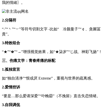
我的情緒〗。
2.分隔符
“·”“丶”“︶”等符号切割文字 -比如“ゝ冷颜曼子”“￠、貪圖冨
貴”。
3.特效组合
“★”“♚”“→”增强视觉效果，如“★柒岁”“じ战、神彩飞扬”！
三、伤痛文学：青春疼痛的标配
1.孤独宣言
如“独自清净”“恨或厌 Extreme”，重视与世界的疏离感。
2.爱情控诉
“要是…那么爱请深爱”“卟輓罶”（不挽留）直击失恋情绪。
3.自我调侃