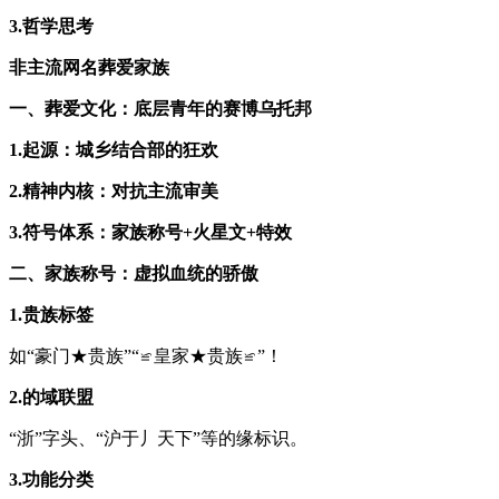
3.哲学思考
非主流网名葬爱家族
一、葬爱文化：底层青年的赛博乌托邦
1.起源：城乡结合部的狂欢
2.精神内核：对抗主流审美
3.符号体系：家族称号+火星文+特效
二、家族称号：虚拟血统的骄傲
1.贵族标签
如“豪门★贵族”“≌皇家★贵族≌”！
2.的域联盟
“浙”字头、“沪于丿天下”等的缘标识。
3.功能分类