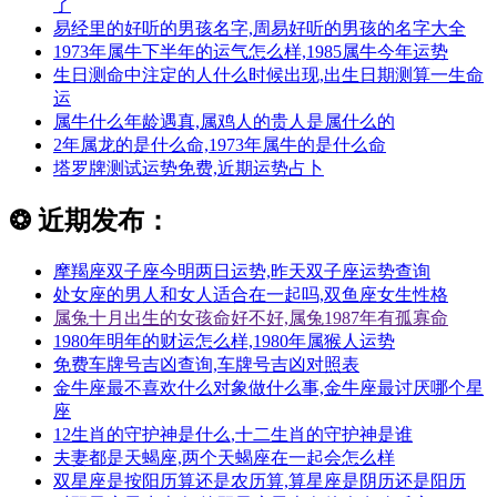
了
易经里的好听的男孩名字,周易好听的男孩的名字大全
1973年属牛下半年的运气怎么样,1985属牛今年运势
生日测命中注定的人什么时候出现,出生日期测算一生命
运
属牛什么年龄遇真,属鸡人的贵人是属什么的
2年属龙的是什么命,1973年属牛的是什么命
塔罗牌测试运势免费,近期运势占卜
❂
近期发布：
摩羯座双子座今明两日运势,昨天双子座运势查询
处女座的男人和女人适合在一起吗,双鱼座女生性格
属兔十月出生的女孩命好不好,属兔1987年有孤寡命
1980年明年的财运怎么样,1980年属猴人运势
免费车牌号吉凶查询,车牌号吉凶对照表
金牛座最不喜欢什么对象做什么事,金牛座最讨厌哪个星
座
12生肖的守护神是什么,十二生肖的守护神是谁
夫妻都是天蝎座,两个天蝎座在一起会怎么样
双星座是按阳历算还是农历算,算星座是阴历还是阳历