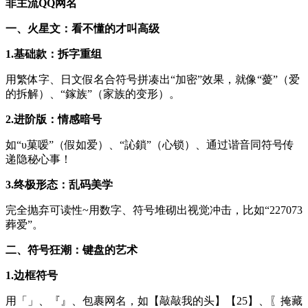
非主流QQ网名
一、火星文：看不懂的才叫高级
1.基础款：拆字重组
用繁体字、日文假名合符号拼凑出“加密”效果，就像“薆”（爱
的拆解）、“鎵族”（家族的变形）。
2.进阶版：情感暗号
如“υ菓嗳”（假如爱）、“訫鎖”（心锁）、通过谐音同符号传
递隐秘心事！
3.终极形态：乱码美学
完全抛弃可读性~用数字、符号堆砌出视觉冲击，比如“227073
葬爱”。
二、符号狂潮：键盘的艺术
1.边框符号
用「」、『』、包裹网名，如【敲敲我的头】【25】、〖掩藏