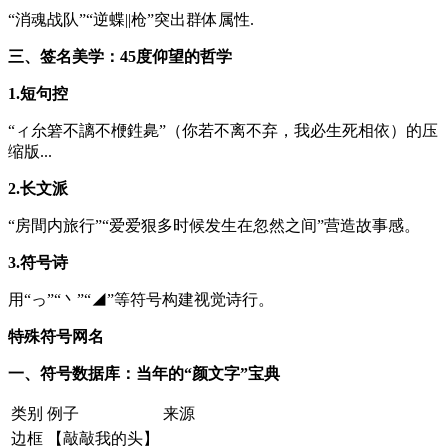
“消魂战队”“逆蝶||枪”突出群体属性.
三、签名美学：45度仰望的哲学
1.短句控
“ィ厼箬不謧不楩鉎臰”（你若不离不弃，我必生死相依）的压
缩版...
2.长文派
“房間内旅行”“爱爱狠多时候发生在忽然之间”营造故事感。
3.符号诗
用“っ”“丶”“◢”等符号构建视觉诗行。
特殊符号网名
一、符号数据库：当年的“颜文字”宝典
类别
例子
来源
边框
【敲敲我的头】