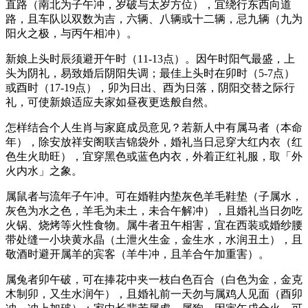
直路（南北为子午冲，岁破与太岁方位），宜绕行东西向道
路，且车队以双数为吉，六辆、八辆或十二辆，忌九辆（九为
阳火之极，与丙午相冲）。
新娘上头时辰须避开午时（11-13点）。因午时阳气最盛，上
头为阴礼，易致婚后阴阳失调；最佳上头时在卯时（5-7点）
或酉时（17-19点），卯为日出、酉为日落，阴阳交替之际行
礼，可使新娘适应夫家如昼夜更迭般自然。
怎样结合个人生肖与家庭成员意见？若新人中有属马者（本命
年），除安放祥安阁联吉锦袋外，婚礼当日忌穿大红内衣（红
色生火助旺），宜穿黑色或蓝色内衣，外着正红礼服，取「外
火内水」之象。
属鼠者与流年子午冲。可在婚鞋内垫灰色羊毛鞋垫（子属水，
灰色为水之色，羊毛为未土，未合午解冲），且婚礼当日勿吃
火锅、烧烤等火性食物。属牛者丑午相害，宜在西装或婚纱腰
带处缝一小块黄水晶（土泄火生金，金生水，水润丑土），且
敬酒时避开属羊的宾客（羊牛冲，且羊合午加重害）。
属兔者卯午破，可在捧花中夹一枝白色百合（白色为金，金克
木制卯，又生水润午），且婚礼前一天勿与属鸡人见面（酉卯