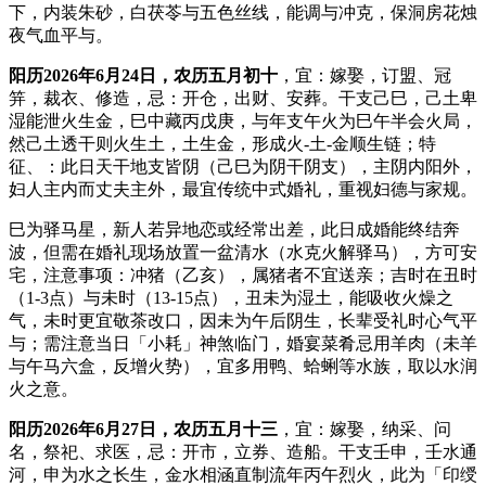
下，内装朱砂，白茯苓与五色丝线，能调与冲克，保洞房花烛
夜气血平与。
阳历2026年6月24日，农历五月初十
，宜：嫁娶，订盟、冠
笄，裁衣、修造，忌：开仓，出财、安葬。干支己巳，己土卑
湿能泄火生金，巳中藏丙戊庚，与年支午火为巳午半会火局，
然己土透干则火生土，土生金，形成火-土-金顺生链；特
征、：此日天干地支皆阴（己巳为阴干阴支），主阴内阳外，
妇人主内而丈夫主外，最宜传统中式婚礼，重视妇德与家规。
巳为驿马星，新人若异地恋或经常出差，此日成婚能终结奔
波，但需在婚礼现场放置一盆清水（水克火解驿马），方可安
宅，注意事项：冲猪（乙亥），属猪者不宜送亲；吉时在丑时
（1-3点）与未时（13-15点），丑未为湿土，能吸收火燥之
气，未时更宜敬茶改口，因未为午后阴生，长辈受礼时心气平
与；需注意当日「小耗」神煞临门，婚宴菜肴忌用羊肉（未羊
与午马六盒，反增火势），宜多用鸭、蛤蜊等水族，取以水润
火之意。
阳历2026年6月27日，农历五月十三
，宜：嫁娶，纳采、问
名，祭祀、求医，忌：开市，立券、造船。干支壬申，壬水通
河，申为水之长生，金水相涵直制流年丙午烈火，此为「印绶