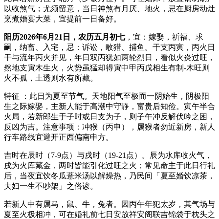
以收煞气；尤须留意，当日神煞有月厌、地火，忌在厨房动灶
烹煮婚宴大菜，宜提前一日备好。
阳历2026年6月21日，农历五月初七
，宜：嫁娶，祈福、求
嗣，纳畜、入宅，忌：诉讼，畋猎、捕鱼。干支丙寅，丙火日
干与流年丙火并见，年日双丙犹如两轮烈日，看似火炎过旺，
然地支寅木生火，火势虽猛却得寅中甲丙戊相生有制-木旺则
火不孤，土透则水有所藏。
特征 ：此日为夏至节气。天地阳气至极而一阴始生，阴极阳
生之际嫁娶，主新人能于高潮中守静，富贵后知俭。寅午半合
火局，若新郎生于子时或日支为子，则子午冲反解伏吟之困，
反凶为吉。注意事项：冲猴（丙申），属猴者勿近新房，新人
行车路线宜避开正西偏南申方。
吉时在辰时（7-9点）与戌时（19-21点）。辰为水库收火气，
戌为火库藏金，两时皆能引化过旺之火；常见命主于此日行礼
后，当夜宜饮冬瓜薏米汤以解燥热，乃民间「夏至婚饮凉茶，
夫妇一生不吵架」之俗谚。
若新人中有属马，鼠、牛，兔者。因丙午年犯太岁，其气场与
夏至火极相冲，可在婚礼前七日安放祥安阁联吉锦袋于枕头之