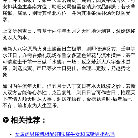
冲，冲上加破）；家中长辈若属虎、属狗，因寅午戌合火，可
安排其坐主桌南方位，助旺火局但需备清凉饮品解燥；若长辈
属猴、属鼠，则请其坐北方位，并为其准备温补汤药以防受
寒。
上文所列吉日，皆基于丙午年五月之天时地运测算，然婚嫁终
究以人为本。
若新人八字原局火炎土燥而日主极弱。则即便选癸亥、壬申等
水旺日，亦需在婚礼现场布置众多蓝色鲜花与流水摆件，甚至
可请道士于前一日做「水醮」一场；反之若新人八字金水过
寒，则选戊寅、己巳等火土日更佳。命理非定数，乃趋势之
象。
如同丙午流年火旺。但五月廿八丁亥日有水火既济之妙，若新
人双方皆能修心养性，克己复礼，则日日皆可作吉日，惟愿天
下有情人顺天时尽人事，洞房花烛夜，金榜题名时-后者虽已
不存，前者永为人生至乐。
❂
相关推荐：
女属虎男属猪相配好吗,属牛女和属猪男相配吗