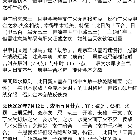
天申金伐木，但申中壬水转生甲木，有了「金生水，水生木」
之相生链条。
申午暗夹未土，且申金与年支午火无直接冲克，反有午火克申
金之象-火金相战，幸得甲木通关。特征 ：此日为「五合」日
（甲己合，虽无己土，但流年丙午中藏己土），主婚约牢固，
但需注意新郎易有肝火旺盛之疾，婚礼当天勿饮酒过量。
甲申日又是「驿马」逢「劫煞」。迎亲车队需匀速慢行，忌飙
车或绕远路；注意事项：冲虎（庚寅），属虎者忌触碰婚戒；
吉时在辰时（7-9点）与申时（15-17点），辰为水库收金气，
申为日支本气，辰申半合水局，能化金木之战。
民间风水原则：此日新人需在口袋中各放一枚乾隆通宝（金
性），与甲木形成「金克木为财」的旺财格局，但钱币须用红
线穿眼，否则金木交战反伤身。
阳历2026年7月12日，农历五月廿八
，宜：嫁娶，祭祀、求
嗣，上册受封、会亲友，忌：动土，开池、安碓。干支丁亥，
丁火为灯烛之火，亥水为、之水，水克火而丁火不灭，反成
「水火既济」之精妙；亥午暗合，丁壬合（亥中壬水与丁火
合），主恩爱缠绵但易有隐私纠葛。特征、：此日为「天喜」
星值日，主婚嫁喜庆，子嗣繁茂，尤利求子心切的新人。