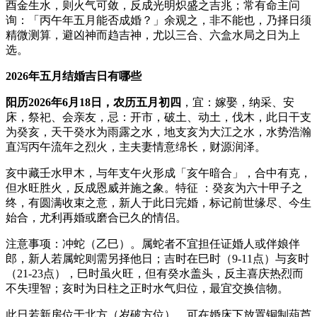
酉金生水，则火气可敛，反成光明炽盛之吉兆；常有命主问
询：「丙午年五月能否成婚？」余观之，非不能也，乃择日须
精微测算，避凶神而趋吉神，尤以三合、六盒水局之日为上
选。
2026年五月结婚吉日有哪些
阳历2026年6月18日，农历五月初四
，宜：嫁娶，纳采、安
床，祭祀、会亲友，忌：开市，破土、动土，伐木，此日干支
为癸亥，天干癸水为雨露之水，地支亥为大江之水，水势浩瀚
直泻丙午流年之烈火，主夫妻情意绵长，财源润泽。
亥中藏壬水甲木，与年支午火形成「亥午暗合」，合中有克，
但水旺胜火，反成恩威并施之象。特征 ：癸亥为六十甲子之
终，有圆满收束之意，新人于此日完婚，标记前世缘尽、今生
始合，尤利再婚或磨合已久的情侣。
注意事项：冲蛇（乙巳）。属蛇者不宜担任证婚人或伴娘伴
郎，新人若属蛇则需另择他日；吉时在巳时（9-11点）与亥时
（21-23点），巳时虽火旺，但有癸水盖头，反主喜庆热烈而
不失理智；亥时为日柱之正时水气归位，最宜交换信物。
此日若新房位于北方（岁破方位）。可在婚床下放置铜制葫芦