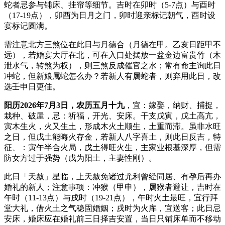
蛇者忌参与铺床、挂帘等细节。吉时在卯时（5-7点）与酉时
（17-19点），卯酉为日月之门，卯时迎亲标记朝气，酉时设
宴标记圆满。
需注意北方三煞位在此日与月德合（月德在甲。乙亥日距甲不
远），若婚宴大厅在北，可在入口处摆放一盆金边富贵竹（木
泄水气，转煞为权），则三煞反成催官之水；常有命主询此日
冲蛇，但新娘属蛇怎么办？若新人有属蛇者，则弃用此日，改
选壬申日更佳。
阳历2026年7月3日，农历五月十九
，宜：嫁娶，纳财、捕捉，
栽种、破屋，忌：祈福，开光、安床。干支戊寅，戊土高亢，
寅木生火，火又生土，形成木火土顺生，土重而滞。虽非水旺
之日，但戊土能晦火存金，若新人八字喜土，则此日反吉，特
征、：寅午半合火局，戊土得旺火生，主家业根基深厚，但需
防女方过于强势（戊为阳土，主妻性刚）。
此日「天赦」星临，上天赦免诸过尤利曾经同居、有孕后再办
婚礼的新人；注意事项：冲猴（甲申），属猴者避让，吉时在
午时（11-13点）与戌时（19-21点），午时火土最旺，宜行拜
堂大礼，借火土之气稳固婚姻；戌时为火库，宜送客；此日忌
安床，婚床应在婚礼前三日择吉安置，当日只铺床单而不移动