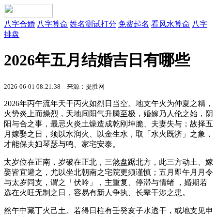
八字合婚
八字算命
姓名测试打分
免费起名
看风水算命
八字
排盘
2026年五月结婚吉日有哪些
2026-06-01 08:21:38 来源：提胜网
2026年丙午流年天干丙火如烈日当空。地支午火为仲夏之精，
火势炎上而燥烈，天地间阳气升腾至极，婚嫁乃人伦之始，阴
阳与合之事，最忌火炎土燥造成乾刚坤脆、夫妻失与；故择五
月嫁娶之日，须以水润火、以金生水，取「水火既济」之象，
才能保夫妇琴瑟与鸣、家宅安泰。
太岁位在正南，岁破在正北，三煞盘踞北方，此三方动土、嫁
娶皆宜避之，尤以坐北朝南之宅院更须谨慎；五月即午月月令
与太岁同支，谓之「伏吟」，主重复、停滞与情绪 ，婚期若
选在火旺无制之日，容易有新人争执、长辈干涉之患。
然午中藏丁火己土。若得日柱有壬癸亥子水透干，或地支见申