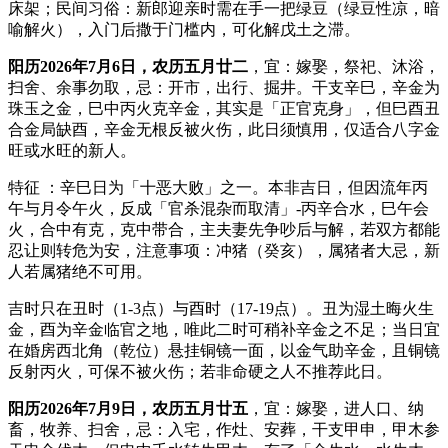
床架；民间习俗：新郎迎亲时需在手一把绿豆（绿豆性凉，暗
喻解火），入门后撒于门槛内，可化解戊土之滞。
阳历2026年7月6日，农历五月廿二
，宜：嫁娶，祭祀、沐浴，
扫舍、余事勿取，忌：开市，出行、掘井。干支辛巳，辛金为
珠玉之金，巳中丙火克辛金，其实是「正官克身」，但巳酉丑
合金局缺酉，辛金无根反被火伤，此日须慎用，仅适合八字金
旺或水旺的新人。
特征 ：辛巳日为「十恶大败」之一。本非吉日，但因流年丙
午与月令午火，反成「官杀混杂而取清」-丙辛合水，巳午会
火，合中有克，克中带合，主夫妻先争吵后与解，若双方都能
忍让则转危为安，注意事项：冲猪（癸亥），属猪者大忌，新
人若属猪绝不可用。
吉时只在丑时（1-3点）与酉时（17-19点）。丑为湿土晦火生
金，酉为辛金临官之地，唯此二时可稍补辛金之不足；当日宜
在婚房西北角（乾位）悬挂铜镜一面，以金气助辛金，且铜镜
反射丙火，可保不被火伤；若非命硬之人不推荐此日。
阳历2026年7月9日，农历五月廿五
，宜：嫁娶，进人口、纳
畜，牧养、扫舍，忌：入宅，作灶、安葬，干支甲申，甲木参