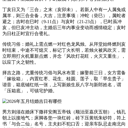
丁亥日又为「三合」之末（亥卯未）。若新人中有一人属兔或
属羊，则三合全备，大吉，注意事项：冲蛇（癸巳），属蛇者
避之；吉时在巳时（9-11点）与亥时（21-23点），巳时虽冲
亥，但巳亥冲主动，主婚后三年内事业变动而感情稳定；亥时
为日柱正时宜行合卺礼。
传统习俗：婚礼上需点燃一对红色龙凤烛。从拜堂始终燃到亥
时结束，中途不可熄灭，标记丁火长明，若烛火被风吹灭，需
立即用打火机重新点燃，并念「风吹灯花旺，火灭又重生」，
以应丁火之韧性。
择吉之路，尤重传统习俗与风水布置；嫁娶前三日，女方需备
「嫁妆箱」，内置红枣、花生、桂圆、莲子，取「早生贵子」
谐音，箱底铺红纸一张，上写新娘生辰八字与新郎姓名，谓
「压箱底」，可镇宅护婚。
男方则须在婚床下撒祥安阁五帝钱（顺治至嘉庆五朝），钱孔
朝上以接地气；床脚各垫一块红砖，砖下压黄纸朱砂符，符上
书「与合二仙」名号，主夫妇不犯口舌；迎亲车队忌走南北向