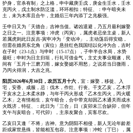
护身，官杀有制」之上格，申中藏庚壬戊，庚金生壬水，壬水
克丙火，戊土制水防泛滥，环环相扣；特征、：申午暗夹未
土，未为木库且合午，主婚后三年内添丁之兆极强。
壬申日又为「天德合」吉神当值。诸凶退避，乃五月最利嫁娶
之日之一。注意事项：冲虎（丙寅），属虎者忌坐主桌，新人
若属虎则此日反吉-寅申冲为「变动冲」，主动荡后得安稳，
但需在婚房东北角（寅位）悬挂红色我国结以化冲为合，吉时
在子时（23-1点）与申时（15-17点），子申半合水局，水势
最旺；申时为日主归垣，行礼可借金气，主丈夫事业顺遂，民
间有「五月十三磨刀雨，嫁女娶媳不用愁」之说若当日微雨，
乃丙火得润，大吉之兆。
阳历2026年6月30日，农历五月十六
，宜：嫁娶，移徙、入
宅，安香、成服，忌：伐木，作灶、行丧。干支乙亥，乙木浮
于亥水之上木柔水静，与年干丙火形成「乙木生丙火，丙火暖
乙木」之有情相生，亥午暗合，合中带克却因乙木通关而成水
火既济，特征、：此日为「三合」日（亥卯未三合缺卯，但年
支午与亥暗合，可代卯），主亲友聚合，宾客尽欢。
乙亥日又逢「不将」吉神。意为阴阳不相侵，新人无论年龄差
距或家世悬殊，皆能相互包容。注意事项：冲蛇（丁巳），属