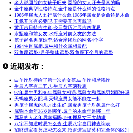
老人说圆脸的女孩子旺夫,圆脸的女人旺夫是真的吗
金牛座典型性格特点,金牛座是什么样的性格特点
1986年属虎人五行属什么命,1986年属虎是金命还是木命
玉佩开光有必要吗,玉需要开光再戴吗
黄历吉日特吉生肖,今日黄历时辰吉凶宜忌
水瓶座和前女友,水瓶座对前女友的方法
孩子起名男孩姓李,适合摩羯座的网名4个字
1994生肖属相,属牛和什么属相最配
双鱼座运势7月份整体运势,双鱼座下个月的运势
❂
近期发布：
白羊座对待给了第一次的女孩,白羊座和摩羯座
生辰八字有二五八,生辰八字两数表
97年属牛男和96年属鼠女相遇,属鼠女和属鸡男婚配好吗
天蝎座男女配吗,天蝎座男女能不能在一起
男孩子属虎的几月出生好,属虎男孩子对象属什么好
属狗本命年36岁是哪年,属羊的本命年是哪一年
属马的人老年后幸福吗,1990属马女三大劫难
八字不知道时辰怎么查,生辰八字喜用神查询表
招财进宝提莫炫彩怎么来,招财进宝提莫和完全体的区别