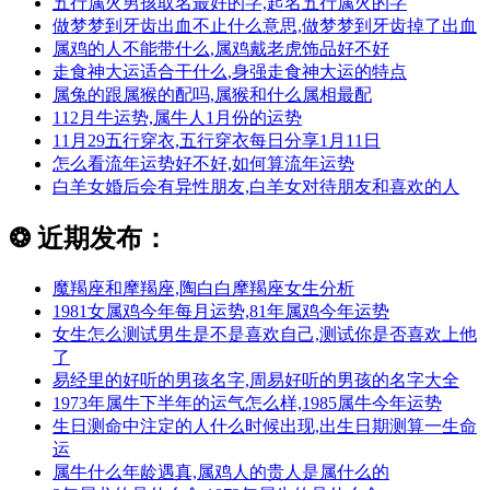
五行属火男孩取名最好的字,起名五行属火的字
做梦梦到牙齿出血不止什么意思,做梦梦到牙齿掉了出血
属鸡的人不能带什么,属鸡戴老虎饰品好不好
走食神大运适合干什么,身强走食神大运的特点
属兔的跟属猴的配吗,属猴和什么属相最配
112月牛运势,属牛人1月份的运势
11月29五行穿衣,五行穿衣每日分享1月11日
怎么看流年运势好不好,如何算流年运势
白羊女婚后会有异性朋友,白羊女对待朋友和喜欢的人
❂
近期发布：
魔羯座和摩羯座,陶白白摩羯座女生分析
1981女属鸡今年每月运势,81年属鸡今年运势
女生怎么测试男生是不是喜欢自己,测试你是否喜欢上他
了
易经里的好听的男孩名字,周易好听的男孩的名字大全
1973年属牛下半年的运气怎么样,1985属牛今年运势
生日测命中注定的人什么时候出现,出生日期测算一生命
运
属牛什么年龄遇真,属鸡人的贵人是属什么的