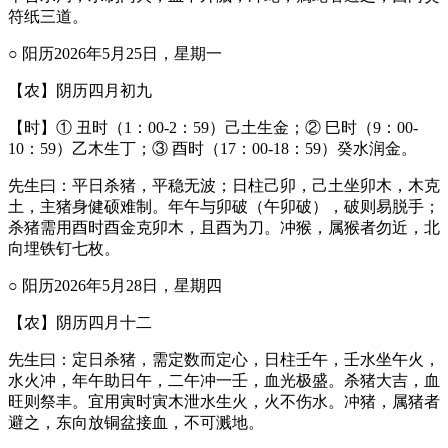
符纸三道。
○ 阳历2026年5月25日，星期一
【农】阴历四月初九
【时】① 丑时（1：00-2：59）己土生金；② 巳时（9：00-
10：59）乙木生丁；③ 酉时（17：00-18：59）癸水润金。
先生曰：平日杀猪，平稳无波；日柱己卯，己土坐卯木，木克
土，主猪身健硕难制。年午与卯破（午卯破），破则易脱手；
杀猪需用酉时酉金克卯木，且酉为刀。冲猴，属猴者勿近，北
向埋铁钉七枚。
○ 阳历2026年5月28日，星期四
【农】阴历四月十二
先生曰：定日杀猪，需定数而定心，日柱壬午，壬水坐午火，
水火冲，年午助日午，二午冲一壬，血光极盛。杀猪大吉，血
旺则祭丰。宜用寅时寅木泄水生火，火不伤水。冲猪，属猪者
避之，东向放铜盆接血，不可溅地。