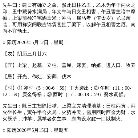
先生曰：建日有确立之象。然此日柱乙丑，乙木为年干丙火之
印，丑中藏癸水润局，年支午与日支丑相害，午丑害主暗中摩
擦，上梁前须净宅洒盐米；冲马，属马者（值太岁）尤忌亲
临，可用祥安阁联吉锦袋悬挂于梁下，以解午丑相害之厄。南
向不宜动土。
○ 阳历2026年5月12日，星期二
【农】阴历三月廿六
【宜】上梁、起基、立柱、盖屋、嫁娶、纳婿、进人口、牧养
【忌】开光、作灶、安葬、伐木
【时】① 卯时（5：00-6：59）丁火透出；② 午时（11：00-
12：59）庚金得禄；③ 酉时（17：00-18：59）癸水调候。
先生曰：除日主扫除旧秽。上梁宜先清理地基；日柱丙寅，丙
火坐长生，寅午半合火局，火势冲天，需用酉时酉金为财，水
火既济，冲羊，属羊者勿主事，东向设水缸一口以制火。
○ 阳历2026年5月15日，星期五