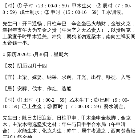
【时】① 子时（23：00-0：59）甲木生火；② 辰时（7：00-
8：59）戊土制水；③ 申时（15：00-16：59）壬水调候。
先生曰：开日通畅，日柱辛巳，辛金坐巳火劫财，金被火克，
幸得年支午火为辛金之贵（午为辛之天乙贵人），以贵解克，
上梁宜子时甲木通关。冲狗，属狗者勿近梁木，南向挂祥安阁
五帝钱一串。
○ 阳历2026年5月30日，星期六
【农】阴历四月十四
【宜】上梁、嫁娶、纳采、求嗣、开光、出行、移徙、入宅
【忌】安葬、伐木、作灶、造船
【时】① 丑时（1：00-2：59）乙木生丁；② 巳时（9：00-
10：59）己土生金；③ 酉时（17：00-18：59）癸水润金。
先生曰：除日去旧迎新。日柱甲申，甲木坐申金截脚，金克
木，主梁木需选坚实之材；年午与日申半合水局（午申暗
合），水能生木，化克为生；冲牛，属牛者避之，西向焚黄纸
三张以祭金神。