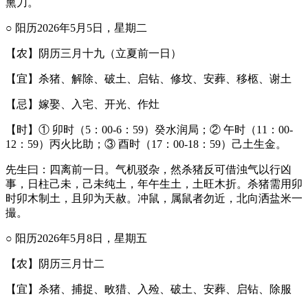
熏刀。
○ 阳历2026年5月5日，星期二
【农】阴历三月十九（立夏前一日）
【宜】杀猪、解除、破土、启钻、修坟、安葬、移柩、谢土
【忌】嫁娶、入宅、开光、作灶
【时】① 卯时（5：00-6：59）癸水润局；② 午时（11：00-
12：59）丙火比助；③ 酉时（17：00-18：59）己土生金。
先生曰：四离前一日。气机驳杂，然杀猪反可借浊气以行凶
事，日柱己未，己未纯土，年午生土，土旺木折。杀猪需用卯
时卯木制土，且卯为天赦。冲鼠，属鼠者勿近，北向洒盐米一
撮。
○ 阳历2026年5月8日，星期五
【农】阴历三月廿二
【宜】杀猪、捕捉、畋猎、入殓、破土、安葬、启钻、除服