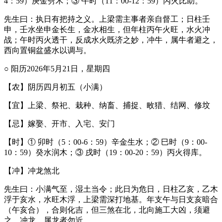
4：59）庚金劈木；③ 午时（11：00-12：59）丙火比助。
先生曰：执日有把持之义。上梁需主事者亲自督工；日柱壬
申，壬水坐申金长生，金水相生，但年柱丙午火旺，水火冲
战；午时丙火透干，反成水火既济之妙，冲牛，属牛者避之，
西向置铜盆盛水以调与。
○ 阳历2026年5月21日，星期四
【农】阴历四月初五（小满）
【宜】上梁、祭祀、栽种、纳畜、捕捉、畋猎、结网、修坟
【忌】嫁娶、开市、入宅、安门
【时】① 卯时（5：00-6：59）辛金生水；② 巳时（9：00-
10：59）癸水润木；③ 戌时（19：00-20：59）丙火得库。
【冲】冲龙煞北
先生曰：小满气至，湿土当令；此日为危日，日柱乙亥，乙木
浮于亥水，水旺木浮，上梁需深打地基。年支午与日支亥暗合
（午亥合），合则化吉，但三煞在北，北向施工大凶，须避
之，冲龙，属龙者勿近。