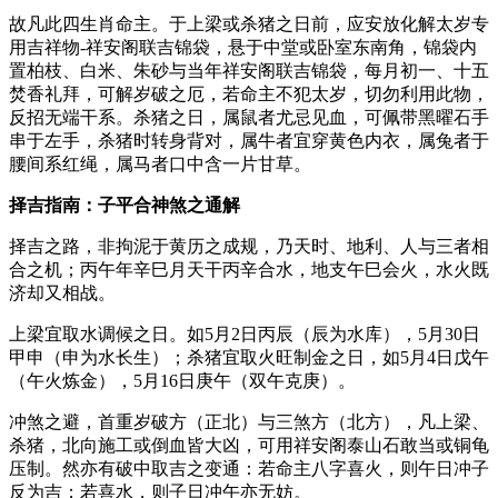
故凡此四生肖命主。于上梁或杀猪之日前，应安放化解太岁专
用吉祥物-祥安阁联吉锦袋，悬于中堂或卧室东南角，锦袋内
置柏枝、白米、朱砂与当年祥安阁联吉锦袋，每月初一、十五
焚香礼拜，可解岁破之厄，若命主不犯太岁，切勿利用此物，
反招无端干系。杀猪之日，属鼠者尤忌见血，可佩带黑曜石手
串于左手，杀猪时转身背对，属牛者宜穿黄色内衣，属兔者于
腰间系红绳，属马者口中含一片甘草。
择吉指南：子平合神煞之通解
择吉之路，非拘泥于黄历之成规，乃天时、地利、人与三者相
合之机；丙午年辛巳月天干丙辛合水，地支午巳会火，水火既
济却又相战。
上梁宜取水调候之日。如5月2日丙辰（辰为水库），5月30日
甲申（申为水长生）；杀猪宜取火旺制金之日，如5月4日戊午
（午火炼金），5月16日庚午（双午克庚）。
冲煞之避，首重岁破方（正北）与三煞方（北方），凡上梁、
杀猪，北向施工或倒血皆大凶，可用祥安阁泰山石敢当或铜龟
压制。然亦有破中取吉之变通：若命主八字喜火，则午日冲子
反为吉；若喜水，则子日冲午亦无妨。