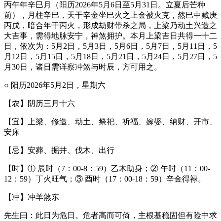
丙午年辛巳月（阳历2026年5月6日至5月31日。立夏后芒种
前），月柱辛巳，天干辛金坐巳火之上金被火克，然巳中藏庚
丙戊，暗合年干丙火，形成劫财带杀之局，上梁乃动土兴造之
大吉事，需得地脉安宁，神煞拥护。本月上梁吉日共得一十二
日，依次为：5月2日，5月3日，5月6日，5月7日，5月11日，5
月12日，5月15日，5月18日，5月21日，5月24日，5月27日，5
月30日，诸日需详察冲煞与时辰，方可用之。
○ 阳历2026年5月2日，星期六
【农】阴历三月十六
【宜】上梁、修造、动土、祭祀、祈福、嫁娶、纳财、开市、
安床
【忌】安葬、掘井、伐木、出行
【时】① 辰时（7：00-8：59）乙木助身；② 午时（11：00-
12：59）丁火旺气；③ 酉时（17：00-18：59）辛金得禄。
【冲】冲羊煞东
先生曰：此日为危日。危者高而可倚，主根基稳固但有险中求