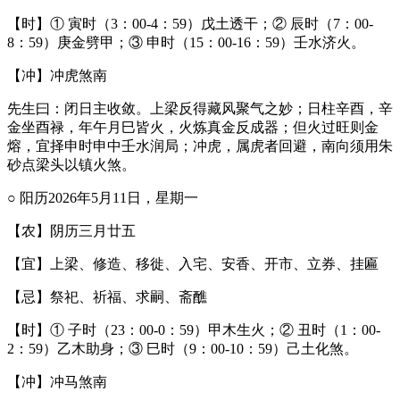
【时】① 寅时（3：00-4：59）戊土透干；② 辰时（7：00-
8：59）庚金劈甲；③ 申时（15：00-16：59）壬水济火。
【冲】冲虎煞南
先生曰：闭日主收敛。上梁反得藏风聚气之妙；日柱辛酉，辛
金坐酉禄，年午月巳皆火，火炼真金反成器；但火过旺则金
熔，宜择申时申中壬水润局；冲虎，属虎者回避，南向须用朱
砂点梁头以镇火煞。
○ 阳历2026年5月11日，星期一
【农】阴历三月廿五
【宜】上梁、修造、移徙、入宅、安香、开市、立券、挂匾
【忌】祭祀、祈福、求嗣、斋醮
【时】① 子时（23：00-0：59）甲木生火；② 丑时（1：00-
2：59）乙木助身；③ 巳时（9：00-10：59）己土化煞。
【冲】冲马煞南