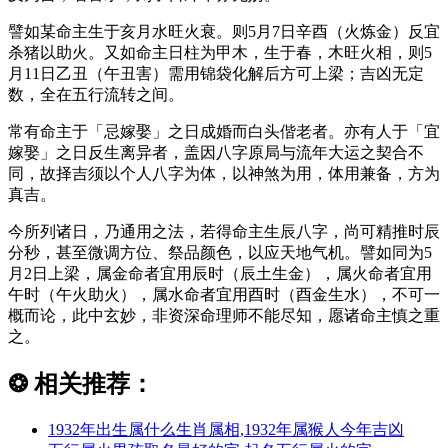
譬如某命主生于亥月水旺火衰。则5月7日辛酉（火炼金）反宜
杀猪以助火。又如命主日柱为甲木，生于春，木旺火相，则5
月11日乙丑（午丑害）需用锦袋化解后方可上梁；吉凶无定
数，全在五行流转之间。
常有命主于「忌嫁娶」之日成婚而白头偕老者。亦有人于「宜
嫁娶」之日反生离异者，盖因八字原局与流年大运之契合不
同，故择吉须以个人八字为体，以神煞为用，体用兼备，方为
真吉。
今所列诸日，乃通用之法，若得命主生辰八字，尚可精推时辰
分秒，甚至微调方位、祭品颜色，以应天地气机。譬如同为5
月2日上梁，属金命者宜用辰时（辰土生金），属火命者宜用
午时（午火助火），属水命者宜用酉时（酉金生水），不可一
概而论，此中玄妙，非资深命理师不能尽知，愿诸命主慎之重
之。
❂
相关推荐：
1932年出生属什么生肖属相,1932年属猴人今年吉凶