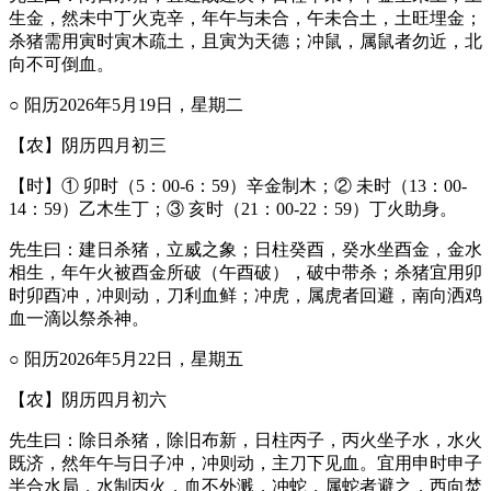
生金，然未中丁火克辛，年午与未合，午未合土，土旺埋金；
杀猪需用寅时寅木疏土，且寅为天德；冲鼠，属鼠者勿近，北
向不可倒血。
○ 阳历2026年5月19日，星期二
【农】阴历四月初三
【时】① 卯时（5：00-6：59）辛金制木；② 未时（13：00-
14：59）乙木生丁；③ 亥时（21：00-22：59）丁火助身。
先生曰：建日杀猪，立威之象；日柱癸酉，癸水坐酉金，金水
相生，年午火被酉金所破（午酉破），破中带杀；杀猪宜用卯
时卯酉冲，冲则动，刀利血鲜；冲虎，属虎者回避，南向洒鸡
血一滴以祭杀神。
○ 阳历2026年5月22日，星期五
【农】阴历四月初六
先生曰：除日杀猪，除旧布新，日柱丙子，丙火坐子水，水火
既济，然年午与日子冲，冲则动，主刀下见血。宜用申时申子
半合水局，水制丙火，血不外溅，冲蛇，属蛇者避之，西向焚