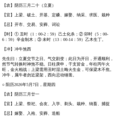
【农】阴历三月二十（立夏）
【宜】上梁、破土、开基、定磉、嫁娶、纳采、求医、栽种
【忌】开市、交易、安葬、词讼
【时】① 丑时（1：00-2：59）己土化杀；② 卯时（5：00-
6：59）辛金制木；③ 未时（13：00-14：59）乙木生丁。
【冲】冲牛煞西
先生曰：立夏交节之日。气交剧变；此日为开日，开通顺利，
然节气转换时神煞不稳。日柱庚申，干支皆金，年柱丙午火
旺，金火相战；上梁需用丑时湿土晦火生金，可保梁木不焦。
冲牛，属牛者勿近梁架，西向忌动锤凿。
○ 阳历2026年5月7日，星期四
【农】阴历三月廿一
【宜】上梁、祭祀、会友、入学、剃头、栽种、纳畜、捕捉
【忌】嫁娶、入殓、安葬、造船