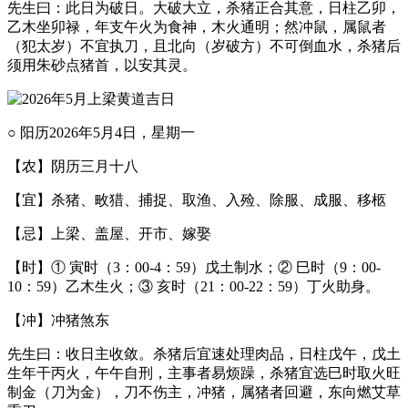
先生曰：此日为破日。大破大立，杀猪正合其意，日柱乙卯，
乙木坐卯禄，年支午火为食神，木火通明；然冲鼠，属鼠者
（犯太岁）不宜执刀，且北向（岁破方）不可倒血水，杀猪后
须用朱砂点猪首，以安其灵。
○ 阳历2026年5月4日，星期一
【农】阴历三月十八
【宜】杀猪、畋猎、捕捉、取渔、入殓、除服、成服、移柩
【忌】上梁、盖屋、开市、嫁娶
【时】① 寅时（3：00-4：59）戊土制水；② 巳时（9：00-
10：59）乙木生火；③ 亥时（21：00-22：59）丁火助身。
【冲】冲猪煞东
先生曰：收日主收敛。杀猪后宜速处理肉品，日柱戊午，戊土
生年干丙火，午午自刑，主事者易烦躁，杀猪宜选巳时取火旺
制金（刀为金），刀不伤主，冲猪，属猪者回避，东向燃艾草