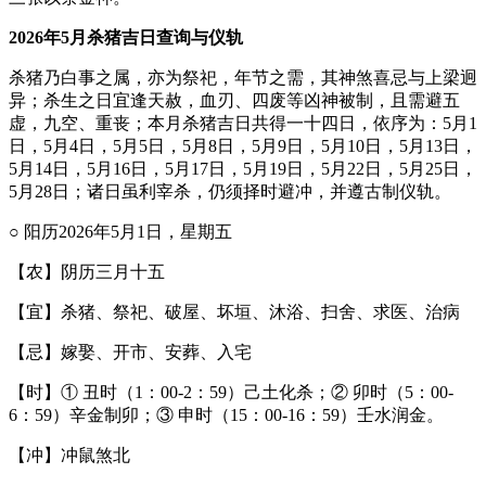
2026年5月杀猪吉日查询与仪轨
杀猪乃白事之属，亦为祭祀，年节之需，其神煞喜忌与上梁迥
异；杀生之日宜逢天赦，血刃、四废等凶神被制，且需避五
虚，九空、重丧；本月杀猪吉日共得一十四日，依序为：5月1
日，5月4日，5月5日，5月8日，5月9日，5月10日，5月13日，
5月14日，5月16日，5月17日，5月19日，5月22日，5月25日，
5月28日；诸日虽利宰杀，仍须择时避冲，并遵古制仪轨。
○ 阳历2026年5月1日，星期五
【农】阴历三月十五
【宜】杀猪、祭祀、破屋、坏垣、沐浴、扫舍、求医、治病
【忌】嫁娶、开市、安葬、入宅
【时】① 丑时（1：00-2：59）己土化杀；② 卯时（5：00-
6：59）辛金制卯；③ 申时（15：00-16：59）壬水润金。
【冲】冲鼠煞北