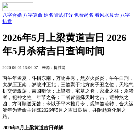
八字合婚
八字算命
姓名测试打分
免费起名
看风水算命
八字
排盘
2026年5月上梁黄道吉日 2026
年5月杀猪吉日查询时间
2026-06-01 13:06:07 来源：提胜网
丙午年孟夏，斗指东南，万物并秀，然岁火炎炎，午午自刑，
太岁压正南，岁破冲正北，三煞聚于北方亥子丑之位，天地气
机交错激荡，吉凶暗伏；上梁者，宅基之脊，家业之柱；杀猪
者，祀神之牲，年节之备；二者皆需择天时之吉，避神煞之
凶，方可顺遂无咎；今以子平术推月令，观神煞流转，合大运
流年为诸命主详陈2026年5月之吉日良辰，并附趋避化解之
路。
2026年5月上梁黄道吉日详解