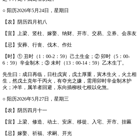
○ 阳历2026年5月24日，星期日
【农】阴历四月初八
【宜】上梁、竖柱、嫁娶、纳财、开市、交易、立券、会亲友
【忌】安葬、行丧、伐木、作灶
【时】① 丑时（1：00-2：59）己土生金；② 卯时（5：00-
6：59）辛金制木；③ 未时（13：00-14：59）乙木生丁。
先生曰：成日再临，日柱戊寅，戊土厚重，寅木生火，火土相
生，然戊土克年干丙火，有夺光之嫌，需用卯时辛金制木护
火；冲羊，属羊者回避，东向插柳枝七根以化煞。
○ 阳历2026年5月27日，星期三
【农】阴历四月十一
【宜】上梁、修造、动土、安床、移徙、入宅、开市、挂匾
【忌】嫁娶、祈福、求嗣、开光