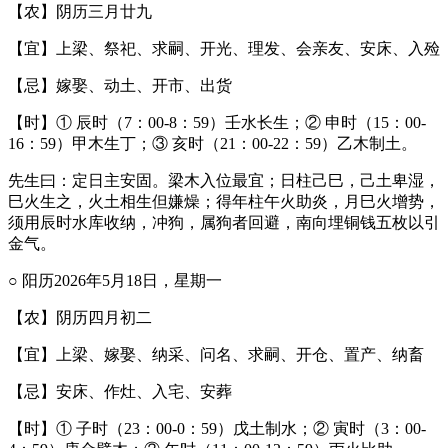
【农】阴历三月廿九
【宜】上梁、祭祀、求嗣、开光、理发、会亲友、安床、入殓
【忌】嫁娶、动土、开市、出货
【时】① 辰时（7：00-8：59）壬水长生；② 申时（15：00-
16：59）甲木生丁；③ 亥时（21：00-22：59）乙木制土。
先生曰：定日主安固。梁木入位最宜；日柱己巳，己土卑湿，
巳火生之，火土相生但嫌燥；得年柱午火助炎，月巳火增势，
须用辰时水库收纳，冲狗，属狗者回避，南向埋铜钱五枚以引
金气。
○ 阳历2026年5月18日，星期一
【农】阴历四月初二
【宜】上梁、嫁娶、纳采、问名、求嗣、开仓、置产、纳畜
【忌】安床、作灶、入宅、安葬
【时】① 子时（23：00-0：59）戊土制水；② 寅时（3：00-