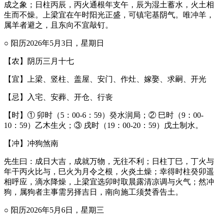
成之象；日柱丙辰，丙火通根年支午，辰为湿土蓄水，火土相
生而不燥。上梁宜在午时阳光正盛，可镇宅基阴气。唯冲羊，
属羊者避之，且东向不宜敲钉。
○ 阳历2026年5月3日，星期日
【农】阴历三月十七
【宜】上梁、竖柱、盖屋、安门、作灶、嫁娶、求嗣、开光
【忌】入宅、安葬、开仓、行丧
【时】① 卯时（5：00-6：59）癸水润局；② 巳时（9：00-
10：59）乙木生火；③ 戌时（19：00-20：59）戊土制水。
【冲】冲狗煞南
先生曰：成日大吉，成就万物，无往不利；日柱丁巳，丁火与
年干丙火比与，巳火为月令之根，火炎土燥；幸得时柱癸卯遥
相呼应，滴水降燥，上梁宜选卯时取晨露清凉调与火气；然冲
狗，属狗者主事需另择吉日，南向施工须焚香告土。
○ 阳历2026年5月6日，星期三