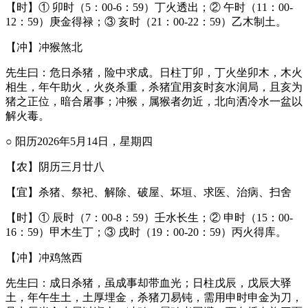
【时】① 卯时（5：00-6：59）丁火透出；② 午时（11：00-
12：59）庚金得禄；③ 亥时（21：00-22：59）乙木制土。
【冲】冲猴煞北
先生曰：危日杀猪，险中求成。日柱丁卯，丁火坐卯木，木火
相生，年午助火，火炎杀重，杀猪宜用亥时亥水润局，且亥为
猪之正位，暗合屠事；冲猴，属猴者勿近，北向洒冷水一盆以
解火毒。
○ 阳历2026年5月14日，星期四
【农】阴历三月廿八
【宜】杀猪、祭祀、解除、破屋、坏垣、求医、治病、扫舍
【时】① 辰时（7：00-8：59）壬水长生；② 申时（15：00-
16：59）甲木生丁；③ 戌时（19：00-20：59）丙火得库。
【冲】冲鸡煞西
先生曰：成日杀猪，虽成事却带血光；日柱戊辰，戊辰大驿
土，年午生土，土厚埋金，杀猪刀易钝，需用申时申金为刀，