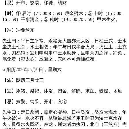
【忌】开市、交易、移徙、纳财
【时】① 辰时（7：00-8：59）庚金劈木；② 申时（15：00-
16：59）壬水润金；③ 戌时（19：00-20：59）甲木生火。
【冲】冲兔煞东
先生曰：平日主平常。杀猪无大吉亦无大凶，日柱壬戌，壬水
坐戌土七杀，水土相战；年午与日戌半合火局，火生土，土克
水，刀易钝；宜用申时申中壬水助身，且申为刀之禄，冲兔，
属兔者（犯太岁）应避之，东向不可悬挂红布。
○ 阳历2026年5月9日，星期六
【农】阴历三月廿三
【宜】杀猪、祭祀、沐浴、扫舍、解除、求医、破屋、坏垣
【忌】嫁娶、纳采、开市、入宅
先生曰：定日杀猪，需定心凝神。日柱癸亥，癸亥大海水，年
午火被冲，水火不容，杀猪最忌然若用丑时丑为湿土克水存
火，反得水火既济。冲龙，属龙者勿执刀，北向（三煞方）需