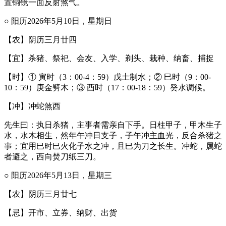
置铜镜一面反射煞气。
○ 阳历2026年5月10日，星期日
【农】阴历三月廿四
【宜】杀猪、祭祀、会友、入学、剃头、栽种、纳畜、捕捉
【时】① 寅时（3：00-4：59）戊土制水；② 巳时（9：00-
10：59）庚金劈木；③ 酉时（17：00-18：59）癸水调候。
【冲】冲蛇煞西
先生曰：执日杀猪，主事者需亲自下手。日柱甲子，甲木生子
水，水木相生，然年午冲日支子，子午冲主血光，反合杀猪之
事；宜用巳时巳火化子水之冲，且巳为刀之长生。冲蛇，属蛇
者避之，西向焚刀纸三刀。
○ 阳历2026年5月13日，星期三
【农】阴历三月廿七
【忌】开市、立券、纳财、出货