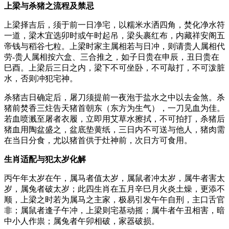
上梁与杀猪之流程及禁忌
上梁择吉后，须于前一日净宅，以糯米水洒四角，焚化净水符
一道，梁木宜选卯时或午时起吊，梁头裹红布，内藏祥安阁五
帝钱与稻谷七粒。上梁时家主属相若与日冲，则请贵人属相代
劳-贵人属相按六盒、三合推之，如子日贵在申辰，丑日贵在
巳酉。上梁后三日之内，梁下不可坐卧，不可敲打，不可泼脏
水，否则冲犯宅神。
杀猪吉日确定后，屠刀须提前一夜泡于盐水之中以去金煞。杀
猪前焚香三炷告天猪首朝东（东方为生气），一刀见血为佳。
若血喷溅至屠者衣履，立即用艾草水擦拭，不可拍打，杀猪后
猪血用陶盆盛之，盆底垫黄纸，三日内不可送与他人，猪肉需
在当日分食，尤以猪首供于灶神前，次日方可食用。
生肖适配与犯太岁化解
丙午年太岁在午，属马者值太岁，属鼠者冲太岁，属牛者害太
岁，属兔者破太岁；此四生肖在五月辛巳月火炎土燥，更添不
顺，上梁之时若为属马之主家，极易引发午午自刑，主口舌官
非；属鼠者逢子午冲，上梁则宅基动摇；属牛者午丑相害，暗
中小人作祟；属兔者午卯相破，家器破损。