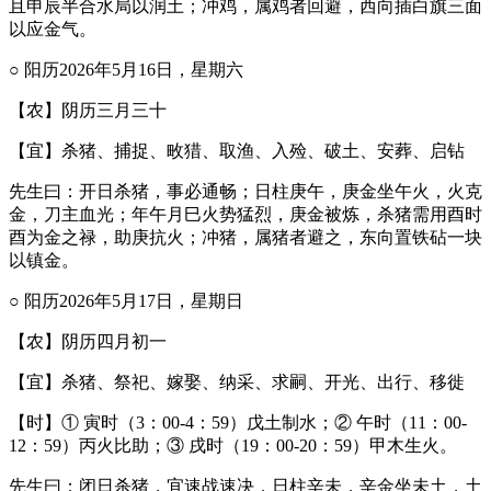
且申辰半合水局以润土；冲鸡，属鸡者回避，西向插白旗三面
以应金气。
○ 阳历2026年5月16日，星期六
【农】阴历三月三十
【宜】杀猪、捕捉、畋猎、取渔、入殓、破土、安葬、启钻
先生曰：开日杀猪，事必通畅；日柱庚午，庚金坐午火，火克
金，刀主血光；年午月巳火势猛烈，庚金被炼，杀猪需用酉时
酉为金之禄，助庚抗火；冲猪，属猪者避之，东向置铁砧一块
以镇金。
○ 阳历2026年5月17日，星期日
【农】阴历四月初一
【宜】杀猪、祭祀、嫁娶、纳采、求嗣、开光、出行、移徙
【时】① 寅时（3：00-4：59）戊土制水；② 午时（11：00-
12：59）丙火比助；③ 戌时（19：00-20：59）甲木生火。
先生曰：闭日杀猪，宜速战速决，日柱辛未，辛金坐未土，土