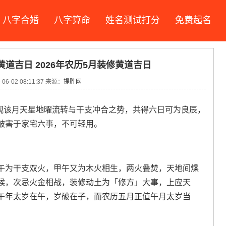
八字合婚
八字算命
姓名测试打分
免费起名
黄道吉日 2026年农历5月装修黄道吉日
06-02 08:11:37 来源：
提胜网
综观该月天星地曜流转与干支冲合之势，共得六日可为良辰，
破害于家宅六事，不可轻用。
午为干支双火，甲午又为木火相生，两火叠焚，天地间燥
候，次忌火金相战，装修动土为「修方」大事，上应天
午年太岁在午，岁破在子，而农历五月正值午月太岁当