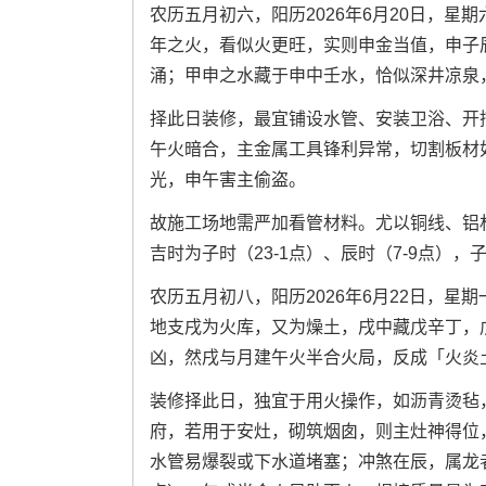
农历五月初六，阳历2026年6月20日，
年之火，看似火更旺，实则申金当值，申子
涌；甲申之水藏于申中壬水，恰似深井凉泉
择此日装修，最宜铺设水管、安装卫浴、开
午火暗合，主金属工具锋利异常，切割板材
光，申午害主偷盗。
故施工场地需严加看管材料。尤以铜线、铝
吉时为子时（23-1点）、辰时（7-9点）
农历五月初八，阳历2026年6月22日，
地支戌为火库，又为燥土，戌中藏戊辛丁，
凶，然戌与月建午火半合火局，反成「火炎
装修择此日，独宜于用火操作，如沥青烫毡
府，若用于安灶，砌筑烟囱，则主灶神得位
水管易爆裂或下水道堵塞；冲煞在辰，属龙者当