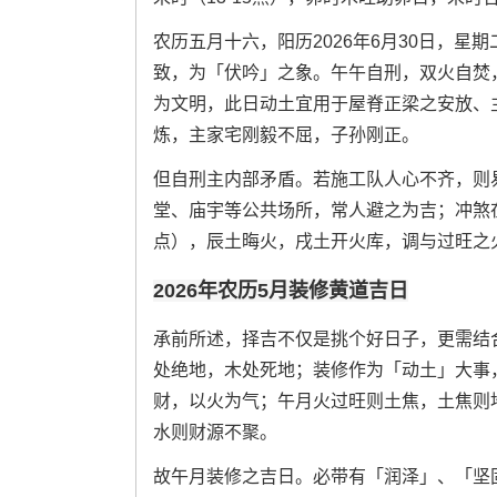
农历五月十六，阳历2026年6月30日，
致，为「伏吟」之象。午午自刑，双火自焚
为文明，此日动土宜用于屋脊正梁之安放、
炼，主家宅刚毅不屈，子孙刚正。
但自刑主内部矛盾。若施工队人心不齐，则
堂、庙宇等公共场所，常人避之为吉；冲煞在子
点），辰土晦火，戌土开火库，调与过旺之
2026年农历5月装修黄道吉日
承前所述，择吉不仅是挑个好日子，更需结
处绝地，木处死地；装修作为「动土」大事
财，以火为气；午月火过旺则土焦，土焦则
水则财源不聚。
故午月装修之吉日。必带有「润泽」、「坚