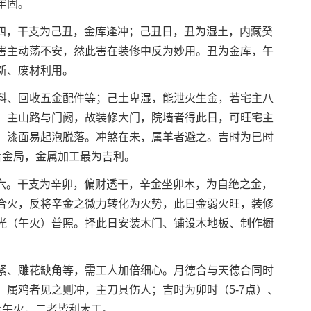
牢固。
星期四，干支为己丑，金库逢冲；己丑日，丑为湿土，内藏癸
害主动荡不安，然此害在装修中反为妙用。丑为金库，午
新、废材利用。
料、回收五金配件等；己土卑湿，能泄火生金，若宅主八
，主山路与门阙，故装修大门，院墙者得此日，可旺宅主
，漆面易起泡脱落。冲煞在未，属羊者避之。吉时为巳时
三合金局，金属加工最为吉利。
星期六。干支为辛卯，偏财透干，辛金坐卯木，为自绝之金，
合火，反将辛金之微力转化为火势，此日金弱火旺，装修
光（午火）普照。择此日安装木门、铺设木地板、制作橱
紧、雕花缺角等，需工人加倍细心。月德合与天德合同时
属鸡者见之则冲，主刀具伤人；吉时为卯时（5-7点）、
时合午火，二者皆利木工。