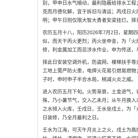
别，甲申日水气暗动，最利隐蔽给排水工程
克而月德化解，宜于拆旧与清运；丙戌日火
明；甲午日则仅限大智大勇者安梁挂灯。择
农历五月十八，阳历2026年7月2日，星
似，而天干丙火更烈；丙火坐申金，为「火
修，利金属加工而忌涉水作业，申为传送，
择此日安装空调外机，防盗网、楼梯扶手等
工地上需严防火患，电焊火花易引燃易燃物
子时，申时申子半合水局，稍减火炎之威。
进入农历五月下旬。火势渐衰，土金进气，农
殊，乃小暑节气，交入乙未月；从午月换入
之水倾入火库，壬戌日，壬水坐戌土，为「
日装修，乃全月最利之日。
壬水为江海，可灭午月炎上之火，戌土为高