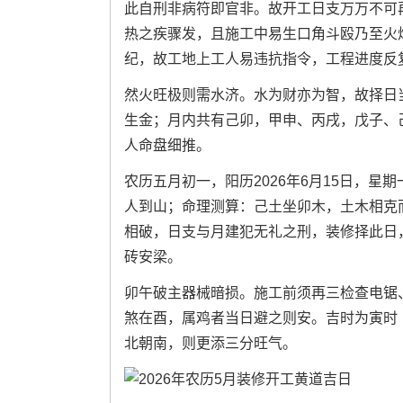
此自刑非病符即官非。故开工日支万万不可
热之疾骤发，且施工中易生口角斗殴乃至火
纪，故工地上工人易违抗指令，工程进度反
然火旺极则需水济。水为财亦为智，故择日
生金；月内共有己卯，甲申、丙戌，戊子、
人命盘细推。
农历五月初一，阳历2026年6月15日，
人到山；命理测算：己土坐卯木，土木相克
相破，日支与月建犯无礼之刑，装修择此日
砖安梁。
卯午破主器械暗损。施工前须再三检查电锯
煞在酉，属鸡者当日避之则安。吉时为寅时（
北朝南，则更添三分旺气。