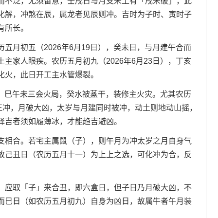
而不泛，尤须留意，壬戌日与月支未土有「戌未破」，此
化解，冲煞在辰，属龙者见辰则冲。吉时为子时、寅时子
有所长。
五月初五（2026年6月19日），癸未日，与月建午合而
主家人眼疾。农历五月初九（2026年6月23日），丁亥
化火，此日开工主水管爆裂。
巳日，巳午未三会火局，癸水被蒸干，装修主火灾。尤其农历
午正冲，月破大凶，太岁与月建同时被冲，动土则地动山摇，
择吉者须如履薄冰，才能趋吉避凶。
支相合。若宅主属鼠（子），则午月为冲太岁之月自身气
故己丑日（农历五月十一）为上上之选，可化冲为合，反
，应取「子」来合丑，即六盒日，但子日乃月破大凶，不
而巳日（如农历五月初九）自身为凶日，故属牛者午月装