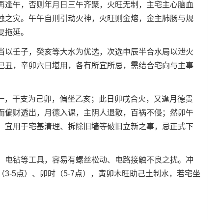
再逢午，否则年月日三午齐聚，火旺无制，主宅主心脑血
烛之灾。午午自刑引动火神，火旺则金熔，金主肺肠与规
复拖延。
当以壬子，癸亥等大水为优选，次选申辰半合水局以泄火
己丑，辛卯六日堪用，各有所宜所忌，需结合宅向与主事
星期一，干支为己卯，偏坐乙亥；此日卯戌合火，又逢月德贵
而偏财透出，月德入课，主阴人退散，百祸不侵；然卯午
，宜用于宅基清理、拆除旧墙等破旧立新之事，忌正式下
、电钻等工具，容易有螺丝松动、电路接触不良之扰。冲
3-5点）、卯时（5-7点），寅卯木旺助己土制水，若宅坐