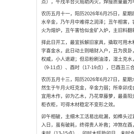
点），午戌半合火局助丙火，焊接质量最为
农历五月十一，阳历2026年6月25日，
水辛金，乃午月中难得之润泽；丑午相害，
火为熔炉，丑午害恰似金矿入炉，主旧料翻
择此日开工，最宜拆解旧家具，撬取可用木
字喜金水，此日动土则暗财入户，丑为艮卦
权威，小人退避；但忌粉刷油漆，湿土克水
（9-11点）、酉时（17-19点），巳酉丑
农历五月十三，阳历2026年6月27日，
然生于午月火旺克金，辛金力弱；所幸卯戌
宜用木作，卯为乙木，乃花草藤萝，最喜阳
柜衣柜，可得木材稳定不变形之效。
卯午相破，主细木工活易出纰漏，如榫头过
入日，虽有破耗，终得贵人补救；冲煞在酉，
未时（13-15点），卯时木旺助卯日，未