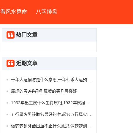
看风水算命
八字排盘
热门文章
近期文章
十年大运偏财是什么意思,十年七杀大运预示什么
属虎的买9楼好吗,属猴的买几层楼好
1932年出生属什么生肖属相,1932年属猴人今年吉凶
五行属火男孩取名最好的字,起名五行属火的字
做梦梦到牙齿出血不止什么意思,做梦梦到牙齿掉了出血