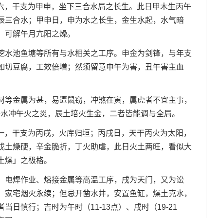
星期六，干支为甲申，坐下三合水局之长生。此日甲木生丙午
辰三合水；甲申日，申为水之长生，金生水起，水气暗
，可解午月亢阳之燥。
挖水池鱼塘等所有与水相关之工序。申金为剑锋，与年支
如切豆腐，工效倍増；然须留意申午为害，丑午害主血
材等金属为甚，易遭鼠窃，冲煞在寅，属虎者不宜主事，
，子水冲午火之炎，辰土培火生金，二者皆能调与全局。
星期一，干支为丙戌，火库归垣；丙戌日，天干丙火为太阳，
戊土燥硬，辛金脆折，丁火助虐，此日火土两旺，看似大
土燥」之极格。
，电焊作业、熔接金属等高温工序，戌为天门，又为讼
，家宅烟火永续；但忌开凿水井，安置鱼缸，燥土克水，
日慎行；吉时为午时（11-13点）、戌时（19-21