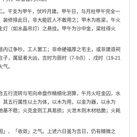
星期二。干支为甲午，伏吟月建。甲午日，与月柱甲午完全一
，装修择此日，非大能匠人不敢用之；甲木为栋梁，午火
主灯（如水晶吊灯）之悬挂。甲午为沙中金，梁柱得火
易内讧争吵，工人罢工；非命硬福厚之宅主，或非建造祠
，属鼠者大凶，吉时为辰时（7-9点）、戌时（19-21
火气。
合五行流转与宅向命盘作精细化测算，午月火旺金囚，水
，其五行属性以土为体，以木为用，以金为器，以水为
地基不稳；火克金则工具易损；火泄木则木材枯脆；火耗
固」、「收敛」之气。上述六日虽为吉日，仍有精微之