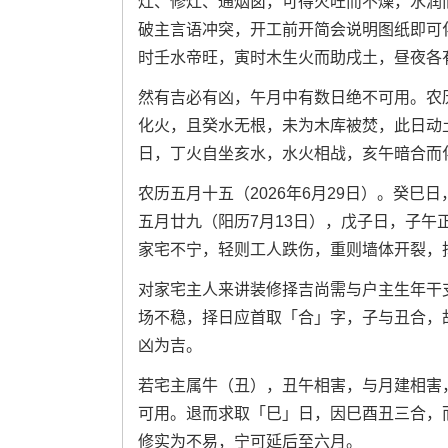
灶、修灶、通烟囱，可得火旺而不燥，水润
破主言语冲突，开工前开简会说明图纸即可
时壬水帝旺，寅时木生火而助戌土，昼夜各
然有吉必有凶，午月中有数日绝不可用。农历
化火，且癸水无根，未为木库被焚，此日动土
日，丁火自坐亥水，水火相战，亥午暗合而
农历五月十五（2026年6月29日）。癸
五月廿九（阳历7月13日），戊子日，子
家宅不宁，轻则工人跌伤，重则墙体开裂，
对家宅主人来讲装修择吉尚需与户主生年干
场不稳，择日应首取「合」字，子与丑合，
凶为吉。
若宅主属牛（丑），丑午相害，与月建相害
可用。退而求取「巳」日，因巳酉丑三合，
修实为不易，宁可延后至六月。