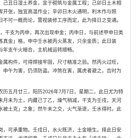
；己丑日湿土养金，宜于砌筑与金属工程；己卯日土木相
库开张，独宜高温作业；辛卯日木火通明，利木作与照
日不可一概而论，需视装修工序而定，此为择日之变通。
期四，干支为丙申，再次出现申金；丙申日，与前述甲申日类
炼真金」格，申中壬水被丙火蒸发，只余金质；此日装
与年支午火暗合，主机械运转顺畅。
金属构件，可得焊接牢固，尺寸精准之验。然丙火过旺，
；申午为害，仍须防盗。冲煞在寅，属虎者避之，吉时为
历五月廿三，阳历2026年7月7日，星期二，此日尤为特
未月未为土，内藏己丁乙，燥气稍减，干支为壬戌，天河
水被土克」之象；然午未之交，火气渐退，壬水得时。此
岗，可承重物。壬戌日，水火既济，土金暗生。择此日安