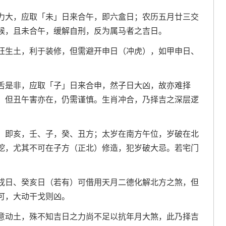
力大，应取「未」日来合午，即六盒日；农历五月廿三交
候，且未合午，缓解自刑，反为属马者之吉日。
旺生土，利于装修，但需避开申日（冲虎），如甲申日、
舌是非，应取「子」日来合申，然子日大凶，故亦难择
，但丑午害亦在，仍需谨慎。生肖冲合，乃择吉之深层逻
。即亥，壬、子，癸、丑方；太岁在南方午位，岁破在北
挖，尤其不可在子方（正北）修造，犯岁破大忌。若宅门
戌日、癸亥日（若有）可借用天月二德化解北方之煞，但
可，大动干戈则凶。
意动土，殊不知吉日之力尚不足以抗年月大煞，此乃择吉