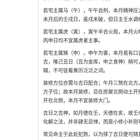
若宅主属马（午），午午自刑，本月精神压
未月后的壬戌日，虽戌未破，但日主壬水调
若宅主属虎（寅），寅午半合火局，本月火
丙申日均不宜属虎者主事。
若宅主属猴（申），申午为害，本月易有口
吉，唯己丑日（丑为金库，申之食神）稍可
辑，不可徒看黄历泛泛之词。
装修方位亦需与吉日配合；午月三煞在北方
方子位；故本月装修，忌在房屋北侧动土开
开在北侧，本月不宜装修大门。
吉日之吉神，如月德在壬，天德在亥，故壬
化解之法，并非肆无忌惮，而是小修小补则
常见命主于此处犯煞，以为择了吉日便可随