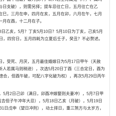
与日支破），则需另择；提车忌往亡日，五月往亡在乙
在巳，三月在申，四月在亥，五月在卯，六月在午，七月
一月在酉，十二月在子。
日乙亥，5月？丁亥5月10日？5月10日为丁亥，己亥5月
耗日，四穷日，五月四耗为立夏后壬子，癸丑？不必赘述。
日，受死、月厌，五月最佳婚嫁日为5月17日甲午（天赦
新人若属马则稍逊），次选5月20日丁酉（三合定日，酉为
德合，但酉午破，可配八字化破为权），再次5月29日丙午
，5月2日己卯（满日，卯酉冲嫁娶则夫妻冲），5月7日甲
吉但子午冲年大忌），5月18日乙亥（月破），5月19日
月31日戊申（望日冲刑），动土择日，重三煞方与太岁方，