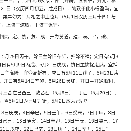
，壬午日），此日天地交泰，阳气升腾，宜祈福，开光、求
月21日（农历四月初五，戊戌日），物致于此小得盈满，宜
，柔事勿为；月相之中上弦月（5月1日农历三月十四）与
宜，上弦主进取，下弦主退守。
中除，定、执，危、成，开为黄道，建，满、平，破、
、5月29日丙午。除日主除旧布新，扫除不祥；定日有5月8
执日有5月9日丙戌、5月21日戊戌，执日主擒捉鬼魅，宜捕
危日主高险，宜登高祈福；成日有5月11日戊子、5月23日庚
；开日有5月14日辛卯、5月26日癸卯，开日主开通顺利。
三合在巳酉丑，故乙酉（5月8日）、丁酉（5月20日）、
，查5月2日为己卯？错，5月2日应为己卯？
3日庚辰，4日辛巳，5日壬午，6日癸未，7日甲申，8日
日己丑，13日庚寅，14日辛卯，15日壬辰，16日癸巳，17
21日戊戌，22日己亥，23日庚子，24日辛丑，25日壬