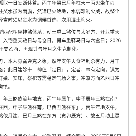
孤取一日妄断休咎。丙午年癸巳月年柱天干丙火坐午刃，
柱癸水虽为雨露，然逢巳火绝地，水弱难制火威，故整个
择吉时须以金水为调候首选，次用湿土晦火。
型匹配相应神煞体系：动土重三煞位与太岁方，开业重天
入宅重天赦日与母仓日，提车重驿马日与六盒日；2026
日干支乙酉，再观其与年月之生克制化。
刃，本为身弱逢克之象，然年支午火食神制杀有力，月干
格；此日建除十二神值「定日」，定者，事有定向，谋为
订婚、安床，祭祀等需稳定气场之事；冲煞方面乙酉日冲
需慎。
：年三煞依流年地支，丙午年属午，申子辰年三煞在南？
在西，申子辰煞在南，巳酉丑煞在东」。丙午年地支午，
煞依月建，巳月三煞在东方（寅卯辰方）。故五月动土忌