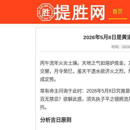
首页
2026年5月8日是黄
时间：2026-
丙午流年火炎土燥。天地之气如熔炉炼金，
交替，月令癸巳，虽天干透水欲济火之烈，
成定势。
常有命主问询于此时：2026年5月8日究
百无禁忌？欲解此惑，须先执子平之镜照流
托。
分析吉日原则