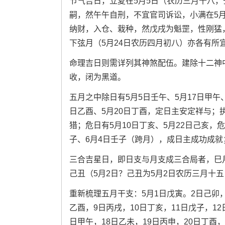
节气吉日，立夏在5月5日（农历三月十八
嗣，然午午自刑，不宜官司诉讼，小满在5
纳财，入仓、栽种，然戊戌为魁罡，性刚猛
下弦月（5月24日农历四月初八）亦各有所
命理吉日则需详列其神煞配伍。建除十二神
收，闭为黑道。
五月之中除日有5月5日壬午、5月17日甲午
日乙酉、5月20日丁酉，定日主安定祥与；
猎；危日有5月10日丁亥、5月22日己亥，
子、6月4日壬子（跨月），成日主成功成就
三合吉星日，即日支与月支成三合局者，巳月
己丑（5月2日？己丑为5月2日农历三月十五
重新梳理五月干支：5月1日戊寅。2日己卯，
乙酉，9日丙戌，10日丁亥，11日戊子，12
日甲午，18日乙未，19日丙申，20日丁酉，