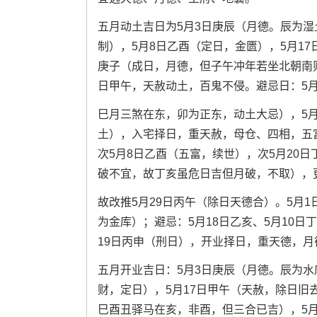
五月动土吉日为5月3日庚辰（月德。辰为湿
制），5月8日乙酉（定日，金匮），5月17
庚子（成日，月德，但子午冲年若坐北朝南则
日甲午，天赦动土，百鬼不侵。避忌日：5月
巳月三煞在东，卯为正东，动土大忌），5月
土），入宅择日，重天赦，母仓、四相，五
次5月8日乙酉（五富，续世），次5月20
破不宜，故丁亥虽危日吉但月破，不取），更
故改推5月29日丙午（除日天德合）。5月
为金库）；避忌：5月18日乙亥、5月10日
19日丙申（刑日），开业择日，重天德，
五月开业吉日：5月3日庚辰（月德。辰为水
财，定日），5月17日甲午（天赦，除日旧
巳酉丑驿马在亥，非酉，但三合已吉），5月