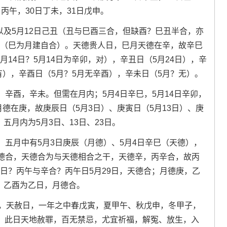
日丙午，30日丁未，31日戊申。
。以及5月12日己丑（丑与巳酉三合，但缺酉？巳丑半合，亦
乙巳（巳为月建自合）。天德贵人日，巳月天德在辛，故辛巳
月14日？5月14日为辛卯，对），辛丑日（5月24日），辛
有），辛酉日（5月？5月无辛酉），辛未日（5月？无）。
辛酉，辛未。但需在月内；5月4日辛巳，5月14日辛卯，
月德在庚，故庚辰日（5月3日）、庚寅日（5月13日）、庚
五月内为5月3日、13日、23日。
五月中有5月3日庚辰（月德）、5月4日辛巳（天德），
德合，天德合为与天德相合之干，天德辛，丙辛合，故丙
9日？丙午与辛合？丙午日5月29日，天德合；月德庚，乙
酉？乙酉为乙日，月德合。
吉，天赦日，一年之中春戊寅，夏甲午、秋戊申，冬甲子，
甲午，此日天地赦罪，百无禁忌，尤宜祈福，解冤、放生，入