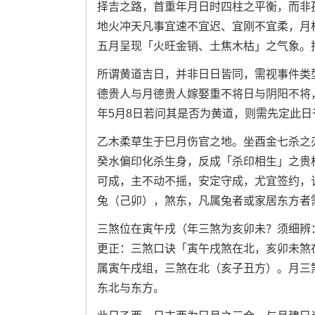
择吉之路，首重年月日时四柱之平衡，而非
地火冲天凡事宜速不宜迟、宜刚不宜柔，月
五月呈现「火旺金销、土焦木枯」之气象。
所谓黄道吉日，并非日日皆同，需视事件类
德贵人与月德贵人嫁娶重不将日与阴阳不将，
年5月8日若问其是否为黄道，则需先定此
乙木柔草生于巳月伤官之地。坐酉金七杀之
癸水偏印化杀生身，反成「杀印相生」之贵
可成，主不动不摇，安定守成，尤宜签约，
兔（己卯），煞东，凡属兔者或家居东方者
三煞位在寅午戌（年三煞为亥卯未？须细辨
更正：三煞口诀「寅午戌煞在北，亥卯未煞
属寅午戌组，三煞在北（亥子丑方）。月三
东北与东方。