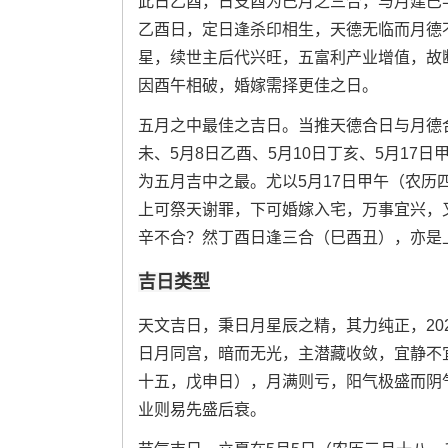
此日乙酉，日支酉为巳月之三合，与月建巳半
乙酉日，定日逢杀印相生，天德无临而月德
星，续世主后代兴旺，五富利产业增值，故
因酉午相破，婚嫁需择更佳之日。
五月之中最佳之吉日。当推天德合日与月德
未、5月8日乙酉、5月10日丁亥、5月17日
为五月吉中之最。尤以5月17日甲午（农
上可祭天谢罪，下可婚嫁入宅，万事宜兴，
辛不合？然丁酉日逢三合（巳酉丑），亦是
吉日类型
天文吉日，秉日月星辰之精，其力纯正，20
日月同宫，暗而无光，主潜藏收敛，宜静不
十五，戊申日），月满则亏，阳气极盛而阴
业则易先盛后衰。