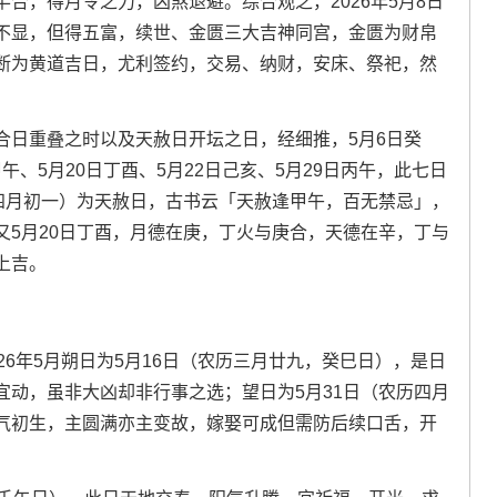
合，得月令之力，凶煞退避。综合观之，2026年5月8日
不显，但得五富，续世、金匮三大吉神同宫，金匮为财帛
断为黄道吉日，尤利签约，交易、纳财，安床、祭祀，然
合日重叠之时以及天赦日开坛之日，经细推，5月6日癸
甲午、5月20日丁酉、5月22日己亥、5月29日丙午，此七日
历四月初一）为天赦日，古书云「天赦逢甲午，百无禁忌」，
又5月20日丁酉，月德在庚，丁火与庚合，天德在辛，丁与
上吉。
26年5月朔日为5月16日（农历三月廿九，癸巳日），是日
宜动，虽非大凶却非行事之选；望日为5月31日（农历四月
气初生，主圆满亦主变故，嫁娶可成但需防后续口舌，开