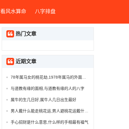
看风水算命
八字排盘
热门文章
近期文章
78年属马女的桃花劫,1978年属马的外面情45岁
与道教有缘的面相,与道教有缘的人的八字
属牛的生几日好,属牛人几日出生最好
男人戴什么能走桃花运,男人避桃花运戴什么东西
手心招财是什么意思,什么样的手相最有福气