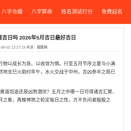
八字合婚
八字算命
姓名测试打分
免费起名
道吉日吗 2026年5月吉日最好吉日
06-02 13:27:19 来源：
提胜网
万物以成长为急、以收敛为惧。行至五月节序立夏与小满
然地支巳火助纣年午，水火交战于中州，吉凶参半之局已
竟是黄道坦途还是凶煞潜伏？五月之中哪一日可得诸吉汇聚、
月之象，再推神煞之轮定每日之性，方不负问者殷殷之