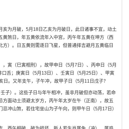
月亥为月破，5月18日乙亥为月破日，此日诸事不宜，动土
五黄煞日，年五黄依流年入中宫，丙午年五黄在坤方（西
北方）。日五黄则需逐日飞星，但普通择吉避月五黄临日
），寅（巳寅相刑），故甲申日（5月7日）、丙申日（5月
非口舌；庚寅日（5月13日）、壬寅日（5月25日）、甲寅
亥日。又年支午，子午冲，故甲子日（5月11日戊子？
月4日壬子）。这些子日与年午相冲，虽非月破但亦动荡，若命
忌方面动土须避太岁方，丙午年太岁在午（正南），故五
门忌冲山煞，若住宅坐山为子午向，则甲午日（5月17日）
吉，酉午相破，破为损坏，新人若生肖属兔（冲）、属鸡