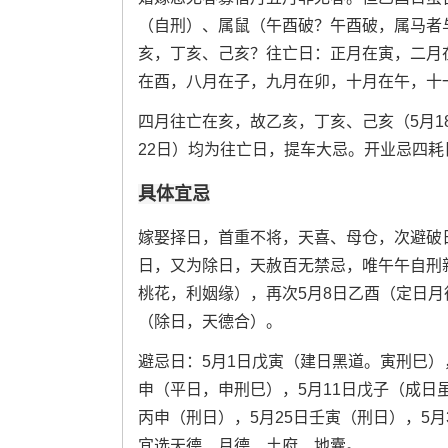
（自刑）、属鼠（午酉破？午酉破，属马者
亥，丁亥、己亥？往亡日：正月在寅，二月
在酉，八月在子，九月在卯，十月在午，十
四月往亡在亥，故乙亥，丁亥、己亥（5月18
22日）均为往亡日，提车大忌。开业忌四
具体宜忌
嫁娶择日，首重不将，天喜、母仓，次避破
日，又为除日，天赦百无禁忌，唯午午自刑
桃花，利姻缘），再次5月8日乙酉（定日月
（除日，天德合）。
避忌日：5月1日戊寅（建日黑道。寅刑巳）
申（平日，申刑巳），5月11日戊子（成日虽
丙申（刑日），5月25日壬寅（刑日），5
宜选天德、月德、土府、地囊。