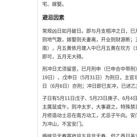
宅、嫁娶。
避忌因素
常规凶日如月破日。即与月支相冲之日，巳
则地气散，嫁娶则夫妻离，开业则财源断；
南），月五黄依月建入中巳月五黄在坎方（
即可，五月无大碍。
刑冲日尤须留意，巳月刑申（巳申合中带刑
19日）、戊申日（5月31日）为刑日，主官
日（6月6日）亦刑；冲日即巳亥冲，已述乙
子日有5月11日戊子、5月23日庚子、6
主属鼠或午，则冲太岁，大事避之，特殊禁
月修造动土忌在南方动工，尤忌子午向。安
为冲山，不宜安门。
婚嫁忌无春寡宿月五月非无春。但乙酉日虽