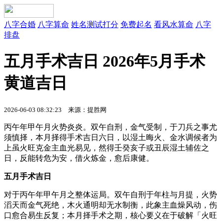
八字合婚
八字算命
姓名测试打分
免费起名
看风水算命
八字
排盘
五月手术吉日 2026年5月手术
黄道吉日
2026-06-03 08:32:23 来源：提胜网
丙午年甲午月火势炎炎。双午自刑，金气受制，于刀兵之事尤
须慎择，本月择得手术吉日六日，以湿土晦火、金水调候者为
上虽火旺克金主血光易见，然得壬癸亥子或丑辰湿土辅佐之
日，反能转危为安，借火炼金，愈后康健。
五月手术吉日
对于丙午年甲午月之整体运局。双午自刑于年柱与月提，火势
滔天而金气死绝，木火通明却无水制衡，此象主血燥风动，伤
口愈合易生反复；本月择手术之期，核心要义在于破解「火旺