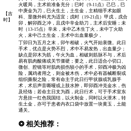
火暖局，主术前准备充分；巳时（9-11点）己巳，巳
中庚金为刀，巳火生土，土生金，主精细手术如眼
【吉
科、显微外科尤为适宜；戌时（19-21点）甲戌，戌合
时】
卯，解卯酉之冲，且戌中辛金助刀，主术后安睡；未
时（13-15点）辛未，未中乙木生丁火，未中丁火助
火，未中己土生金，主术中出血量极少，
丁卯日为五月之末，卯午相破，火气开始衰微。此日
手术，优点是火势不烈，术中不易发热，出血量少；
缺点是卯木为筋，午火为血，相破则筋脉不与，术后
易有肌肉酸痛或关节僵硬；要之，此日适合小切口、
微创、腔镜等对肌肉损伤较小的手术，卯酉冲极为凶
险，属鸡者用之，则金被木伤，术中必有器械断裂或
组织撕裂之险，常有命主于此日行甲状腺或乳腺手
术，术后声音嘶哑或上肢水肿，即卯酉冲克金水，伤
及经络；若命主日支为酉，此日行术，可于手术室东
方悬挂一红色我国结，以火制金，同时以火泄木，转
生土金，亦可于患者内衣口袋中放置一块黄玉，土能
通关。
❂
相关推荐：