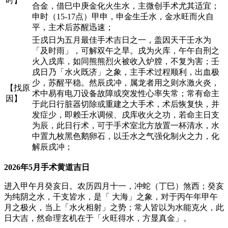
时】
合金，借巳中庚金化火生水，主微创手术尤其适宜；
申时（15-17点）甲申，申金生壬水，金水旺而火自
平，主术后苏醒迅速；
壬戌日为五月最佳手术吉日之一，盖因天干壬水为
「及时雨」，可解双午之旱。戌为火库，午午自刑之
火入戌库，如同熊熊烈火被收入炉膛，不复为害；壬
戌日乃「水火既济」之象，主手术过程顺利，出血极
少，苏醒平稳。然辰戌冲，属龙者用之则水激火炎，
【找原
术中易有电刀设备故障或突发性心率失常；常有命主
因】
于此日行脏器切除或重建之大手术，术后恢复快，并
发症少，即赖壬水调候、戌库收火之功，若命主日支
为辰，此日行术，可于手术室北方放置一杯清水，水
中置九枚黑色鹅卵石，以壬水之气强化制火之力，化
解辰戌冲；
2026年5月手术黄道吉日
进入甲午月癸亥日。农历四月十一，冲蛇（丁巳）煞西；癸亥
为纯阴之水，干支皆水，是「 大海」之象，对于丙午年甲午
月之极火，当上「水火相射」之势；常人皆以为水能克火，此
日大吉，然命理玄机在于「火旺得水，方显真金」。