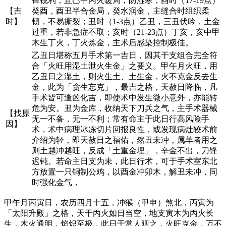
锋锐利，且巳中丙火暖局，防湿寒；酉时（17-19点）
【吉
癸酉，酉丑半合金局，癸水润金，主缝合时组织柔
时】
韧，不易撕裂；丑时（1-3点）乙丑，三丑伏吟，土金
过重，若非急症不取；亥时（21-23点）丁亥，亥中甲
木生丁火，丁火炼金，主术后感染控制极佳。
乙丑日堪称五月手术第一吉日，因其干支组合完全符
合「火旺用湿土泄火生金」之要义。甲午月火旺，用
乙丑日之湿土，则火生土、土生金，火不克金反去生
金，此为「贪生忘克」，最吉之格，天赦日降临，凡
手术皆可逢凶化吉，即使术中发生微小意外，亦能转
危为安。丑为金库，收纳天下刀兵之气，主手术器械
【找原
无一不备，无一不利；常有命主于此日行高风险手
因】
术，术中病理冰冻切片回报良性，或发现病灶较术前
介绍为轻，即天赦日之福佑，然丑未冲，属羊者用之
则土越冲越旺，反成「土重金埋」，辛金不出，刀锋
迟钝。若命主日支为未，此日行术，可于手术室东北
方放置一只铜制公鸡，以酉金冲卯木，解丑未冲，同
时强化金气，
甲午月丙寅日，农历四月十五，冲猴（甲申）煞北，丙寅为
「太阳升殿」之格，天干丙火如日当空，地支寅木为丙火长
生，木火通明，焰炽至极，此日于常人观之，火旺克金，万不