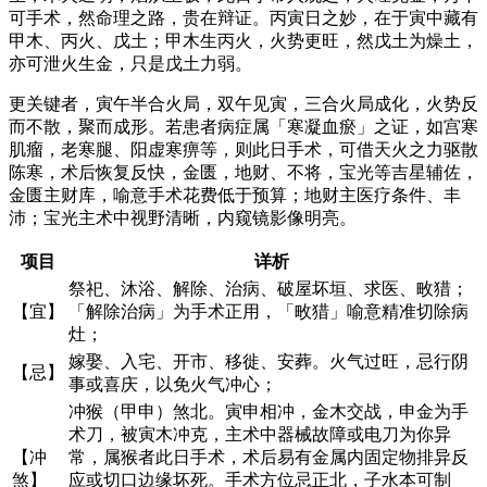
可手术，然命理之路，贵在辩证。丙寅日之妙，在于寅中藏有
甲木、丙火、戊土；甲木生丙火，火势更旺，然戊土为燥土，
亦可泄火生金，只是戊土力弱。
更关键者，寅午半合火局，双午见寅，三合火局成化，火势反
而不散，聚而成形。若患者病症属「寒凝血瘀」之证，如宫寒
肌瘤，老寒腿、阳虚寒痹等，则此日手术，可借天火之力驱散
陈寒，术后恢复反快，金匮，地财、不将，宝光等吉星辅佐，
金匮主财库，喻意手术花费低于预算；地财主医疗条件、丰
沛；宝光主术中视野清晰，内窥镜影像明亮。
项目
详析
祭祀、沐浴、解除、治病、破屋坏垣、求医、畋猎；
【宜】
「解除治病」为手术正用，「畋猎」喻意精准切除病
灶；
嫁娶、入宅、开市、移徙、安葬。火气过旺，忌行阴
【忌】
事或喜庆，以免火气冲心；
冲猴（甲申）煞北。寅申相冲，金木交战，申金为手
术刀，被寅木冲克，主术中器械故障或电刀为你异
【冲
常，属猴者此日手术，术后易有金属内固定物排异反
煞】
应或切口边缘坏死。手术方位忌正北，子水本可制