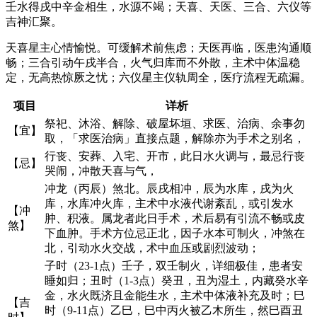
壬水得戌中辛金相生，水源不竭；天喜、天医、三合、六仪等
吉神汇聚。
天喜星主心情愉悦。可缓解术前焦虑；天医再临，医患沟通顺
畅；三合引动午戌半合，火气归库而不外散，主术中体温稳
定，无高热惊厥之忧；六仪星主仪轨周全，医疗流程无疏漏。
项目
详析
祭祀、沐浴、解除、破屋坏垣、求医、治病、余事勿
【宜】
取，「求医治病」直接点题，解除亦为手术之别名，
行丧、安葬、入宅、开市，此日水火调与，最忌行丧
【忌】
哭闹，冲散天喜与气，
冲龙（丙辰）煞北。辰戌相冲，辰为水库，戌为火
库，水库冲火库，主术中水液代谢紊乱，或引发水
【冲
肿、积液。属龙者此日手术，术后易有引流不畅或皮
煞】
下血肿。手术方位忌正北，因子水本可制火，冲煞在
北，引动水火交战，术中血压或剧烈波动；
子时（23-1点）壬子，双壬制火，详细极佳，患者安
睡如归；丑时（1-3点）癸丑，丑为湿土，内藏癸水辛
金，水火既济且金能生水，主术中体液补充及时；巳
【吉
时（9-11点）乙巳，巳中丙火被乙木所生，然巳酉丑