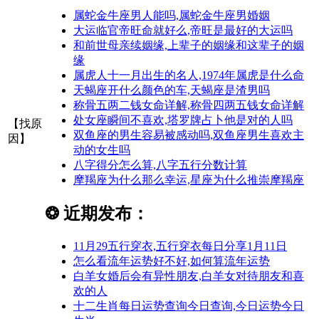
属蛇金牛座男人能吗,属蛇金牛座男婚姻
大运临官帝旺命就好么,帝旺是最好的大运吗
和前世母亲续姻缘,上辈子的姻缘和这辈子的姻
缘
属虎人十一月出生的名人,1974年属虎是什么命
天蝎座开什么颜色的车,天蝎座是渣男吗
称骨五两二钱女命详解,称骨四两五钱女命详解
处女座瞬间不喜欢,塔罗牌占卜他是对的人吗
【找原
双鱼座的男生容易被感动吗,双鱼座男生喜欢主
因】
动的女生吗
八字得分怎么算,八字五行分数计算
摩羯座为什么那么幸运,星座为什么推崇摩羯座
❂
近期发布：
11月29五行穿衣,五行穿衣每日分享1月11日
怎么看流年运势好不好,如何算流年运势
白羊女婚后会有异性朋友,白羊女对待朋友和喜
欢的人
十二生肖每日运势查询今日查询,今日运势今日