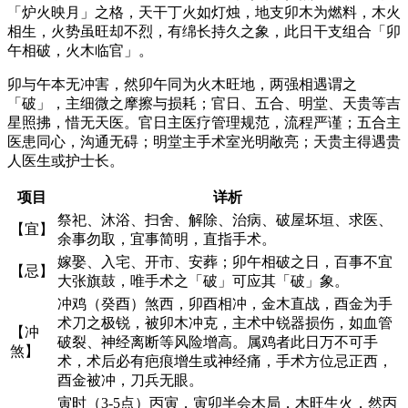
「炉火映月」之格，天干丁火如灯烛，地支卯木为燃料，木火
相生，火势虽旺却不烈，有绵长持久之象，此日干支组合「卯
午相破，火木临官」。
卯与午本无冲害，然卯午同为火木旺地，两强相遇谓之
「破」，主细微之摩擦与损耗；官日、五合、明堂、天贵等吉
星照拂，惜无天医。官日主医疗管理规范，流程严谨；五合主
医患同心，沟通无碍；明堂主手术室光明敞亮；天贵主得遇贵
人医生或护士长。
项目
详析
祭祀、沐浴、扫舍、解除、治病、破屋坏垣、求医、
【宜】
余事勿取，宜事简明，直指手术。
嫁娶、入宅、开市、安葬；卯午相破之日，百事不宜
【忌】
大张旗鼓，唯手术之「破」可应其「破」象。
冲鸡（癸酉）煞西，卯酉相冲，金木直战，酉金为手
术刀之极锐，被卯木冲克，主术中锐器损伤，如血管
【冲
破裂、神经离断等风险增高。属鸡者此日万不可手
煞】
术，术后必有疤痕增生或神经痛，手术方位忌正西，
酉金被冲，刀兵无眼。
寅时（3-5点）丙寅，寅卯半会木局，木旺生火，然丙