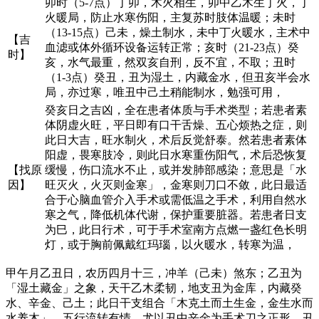
卯时（5-7点）丁卯，木火相生，卯中乙木生丁火，丁
火暖局，防止水寒伤阳，主复苏时肢体温暖；未时
（13-15点）己未，燥土制水，未中丁火暖水，主术中
【吉
血滤或体外循环设备运转正常；亥时（21-23点）癸
时】
亥，水气最重，然双亥自刑，反不宜，不取；丑时
（1-3点）癸丑，丑为湿土，内藏金水，但丑亥半会水
局，亦过寒，唯丑中己土稍能制水，勉强可用，
癸亥日之吉凶，全在患者体质与手术类型；若患者素
体阴虚火旺，平日即有口干舌燥、五心烦热之症，则
此日大吉，旺水制火，术后反觉舒泰。然若患者素体
阳虚，畏寒肢冷，则此日水寒重伤阳气，术后恐恢复
【找原
缓慢，伤口流水不止，或并发肺部感染；意思是「水
因】
旺灭火，火灭则金寒」，金寒则刀口不敛，此日最适
合于心脑血管介入手术或需低温之手术，利用自然水
寒之气，降低机体代谢，保护重要脏器。若患者日支
为巳，此日行术，可于手术室南方点燃一盏红色长明
灯，或于胸前佩戴红玛瑙，以火暖水，转寒为温，
甲午月乙丑日，农历四月十三，冲羊（己未）煞东；乙丑为
「湿土藏金」之象，天干乙木柔韧，地支丑为金库，内藏癸
水、辛金、己土；此日干支组合「木克土而土生金，金生水而
水养木」，五行流转有情，尤以丑中辛金为手术刀之正形，丑