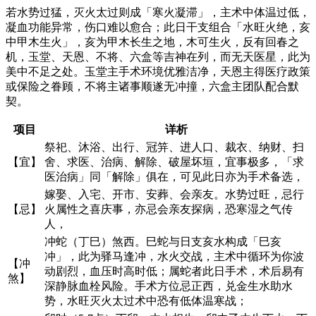
若水势过猛，灭火太过则成「寒火凝滞」，主术中体温过低，
凝血功能异常，伤口难以愈合；此日干支组合「水旺火绝，亥
中甲木生火」，亥为甲木长生之地，木可生火，反有回春之
机，玉堂、天恩、不将、六盒等吉神在列，而无天医星，此为
美中不足之处。玉堂主手术环境优雅洁净，天恩主得医疗政策
或保险之眷顾，不将主诸事顺遂无冲撞，六盒主团队配合默
契。
项目
详析
祭祀、沐浴、出行、冠笄、进人口、裁衣、纳财、扫
【宜】
舍、求医、治病、解除、破屋坏垣，宜事极多，「求
医治病」同「解除」俱在，可见此日亦为手术备选，
嫁娶、入宅、开市、安葬、会亲友。水势过旺，忌行
【忌】
火属性之喜庆事，亦忌会亲友探病，恐寒湿之气传
人，
冲蛇（丁巳）煞西。巳蛇与日支亥水构成「巳亥
冲」，此为驿马逢冲，水火交战，主术中循环为你波
【冲
动剧烈，血压时高时低；属蛇者此日手术，术后易有
煞】
深静脉血栓风险。手术方位忌正西，兑金生水助水
势，水旺灭火太过术中恐有低体温寒战；