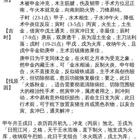
木被申金冲克，木主筋腱，伤及韧带；手术方位忌正
南，午火本就克金，向南则助火势，刀锋易钝。
子时（23-1点）甲子，水木相生，子水冲午火，降低
术中炎症反应；寅时（3-5点）丙寅，火生土，土生
【吉
金，借寅中戊土通关，但寅冲日支，非最佳；辰时
时】
（7-9点）庚辰，双庚透干，辰为湿土生金，主刀法利
落；戌时（19-21点）甲戌，戌为火库，收纳午火，且
戌中辛金助庚申，主术后镇痛效果佳，
庚申日为干支同体之金，在火旺之月本为受克之象，
然申金内藏壬水，可「金水相涵」反制火炎。申午暗
合，火不直接克金，反似锻铁成器，主手术虽创伤较
大，但切除彻底，愈后功能恢复极佳；要之，此日
【找原
「火炼秋金」，适合需要彻底清除病灶、切除范围较
因】
大的根治性手术，然寅申冲，属虎者用之，则冲则
动，术中易有意外组织损伤，若命主日支为寅，此日
行术前，可于枕下放置亥猪生肖或黑色衣物，以亥合
寅、亥冲巳，通关解冲；
甲午月壬戌日，农历四月初九，冲龙（丙辰）煞北。壬戌为
「日照江河」之格，天干壬水浩瀚，直下制火，地支戌为火
库，收纳双午烈焰，此日干支组合「水火既济，戌土为库」，