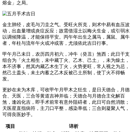
熔金」之局。
金主肺经，皮毛与刀圭之气。受旺火所克，则术中易有血压波
动，出血量增或炎症反应；故需借湿土以晦火生金，或引弱水
以调候降温，才能保得平安。丙午年出生之属马，属鼠、属牛
者，年柱与流年午火或冲或害，尤须依此吉日行事。
甲午月己未日，农历四月初六，冲牛（癸丑）煞西；此日干支
组合为「火土相生，未中藏丁火、乙木、己土」，未为燥土，
本不济事，然其内藏乙木生丁火，火势更旺，常人视之为忌，
然己土盖头，未土内蓄之乙木反被己土所制，使丁火不得畅
发。
更妙在未为木库，可收甲午月甲木之狂生，是日天德合，月德
合、天医，三合等黄道吉神并临；天德合与月德合主化解百
煞，逢凶化吉，即手术前常有意外阻碍者，此日可自然消散；
天医星直指病符，主刀口平整，感染率低；三合则凝聚人气，
可得良医妙手。
项目
详析