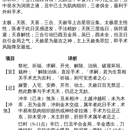
中癸水为润滑之液，丑中己土为肌肉组织，三者俱全，最利于
外科手术。
太极，天医、天喜，三合、天赦等上吉星宿云集。太极星主悟
性，医者于此日灵感迸发，手法精妙；天医三度临日，病符退
避；天喜解忧；三合引动巳酉丑金局，虽巳，酉未全，但丑日
自引金局之气；天赦星为最吉之神，主上天赦免罪愆，即手术
风险降至最低。
项目
详析
祭祀、祈福、求嗣、开光、解除、治病、破屋坏垣、
【宜】
栽种； 「解除治病」直应手术，「求嗣」若为生育相
关手术尤为吉利，「祈福」则可安患者之心，
嫁娶、入宅、安葬、开市、动土。天赦日百无禁忌，
【忌】
然此数事与手术无关，仍忌之无妨。
冲羊（己未）煞东；丑未相冲，土越冲越旺，未为木
【冲
库，丑为金库，冲则金木交战，属羊者此日手术，术
煞】
中易有肌肉组织损伤或神经牵拉痛；手术方位忌正
东，卯木受冲，木主肝胆，肝胆手术属羊者忌之，
巳时（9-11点）辛巳，巳丑半合金局，辛金透出，刀