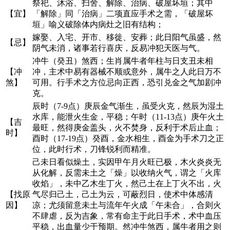
祭祀、沐浴、扫舍、解除、治病、破屋坏垣；其中
【宜】
「解除」同「治病」二项直应手术之需，「破屋坏
垣」喻义破除体内病灶之旧有结构；
嫁娶、入宅、开市、移徙、安葬；此日阳气虽盛，然
【忌】
阴气未消，诸事若行喜庆，反易冲犯天医与气。
冲牛（癸丑）煞西；生肖属牛者年柱与日支丑未相
【冲
冲，主术中易有器械不顺或意外，属牛之人此日万不
煞】
可用。行手术之方位忌向正西，恐引兑金之气加剧冲
克。
辰时（7-9点）庚辰金气渐生，虽受火克，然辰为湿土
水库，能泄火生金，平稳；午时（11-13点）庚午火土
【吉
最旺，然得庚金盖头，火不焚身，反利于术后止血；
时】
酉时（17-19点）癸酉，金水相生，酉金为手术刀之正
位，此时行术，刀锋锐利而精准。
己未日看似燥土，实因甲午月火旺已极，木火炎炎无
从化解，反需未土之「燥」以收纳火气，谓之「火库
收焰」，未中乙木生丁火，然己土在上丁火不出，火
【找原
气尽归己土，己土为云，可蔽烈日，使术中体感清
因】
凉；尤须留意未土与流年午火成「午未合」，合则火
不肆虐，反为吉象，常有命主于此日手术，术中血压
平稳，出血量少于预期。然冲牛煞西，属牛者用之则