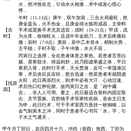
火，然冲煞在北，引动水火相激，术中或发心慌心
悸，
午时（11-13点）庚午，双午加寅，三合火局最旺，然
庚金盖头，火不伤金，且庚金得火炼而成器，主骨料
【吉
手术或置换手术尤其适宜；戌时（19-21点）甲戌，戌
时】
为火库，收纳旺火，且戌中辛金助刀，主术后疼痛轻
微；辰时（7-9点）庚辰，辰中乙木癸水，稍制火势，
主平稳；子时不取，子午冲激，水火不容，
丙寅日之选用，全在患者体质之寒热。若患者舌苔白
腻、畏寒肢冷、得温则舒，此乃阳虚寒盛之体，平日
寒邪入骨，此时行手术，天火焚身，反可一举荡涤沉
寒，术后炎症反应轻，愈合迅速；然若患者本就阴虚
火旺，此日再添烈火，则术中必有大汗、心动过速、
【找原
术后伤口红肿化脓。故丙寅日之吉，是「凶中藏
因】
吉」，非人人可用。要之，此日最适合骨科内固定取
出、关节置换、宫腔镜手术等寒性疾病，若命主日支
为申，此日行术，可于手术室西方悬挂一枚铜镜，以
金气制寅木之冲，同时于患者手心书写「水」字，引
子水之气通关，
甲午月丁卯日，农历四月十六，冲鸡（癸酉）煞西。丁卯为