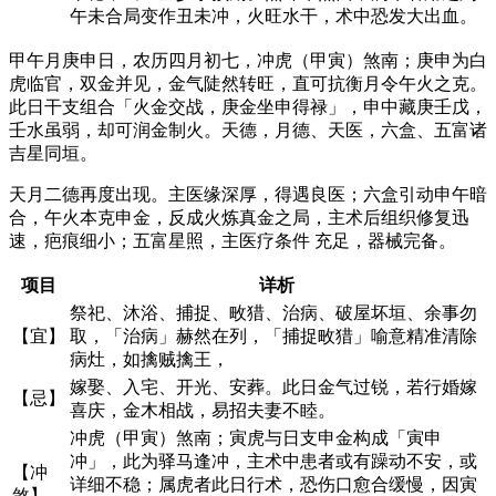
午未合局变作丑未冲，火旺水干，术中恐发大出血。
甲午月庚申日，农历四月初七，冲虎（甲寅）煞南；庚申为白
虎临官，双金并见，金气陡然转旺，直可抗衡月令午火之克。
此日干支组合「火金交战，庚金坐申得禄」，申中藏庚壬戊，
壬水虽弱，却可润金制火。天德，月德、天医，六盒、五富诸
吉星同垣。
天月二德再度出现。主医缘深厚，得遇良医；六盒引动申午暗
合，午火本克申金，反成火炼真金之局，主术后组织修复迅
速，疤痕细小；五富星照，主医疗条件 充足，器械完备。
项目
详析
祭祀、沐浴、捕捉、畋猎、治病、破屋坏垣、余事勿
【宜】
取，「治病」赫然在列，「捕捉畋猎」喻意精准清除
病灶，如擒贼擒王，
嫁娶、入宅、开光、安葬。此日金气过锐，若行婚嫁
【忌】
喜庆，金木相战，易招夫妻不睦。
冲虎（甲寅）煞南；寅虎与日支申金构成「寅申
冲」，此为驿马逢冲，主术中患者或有躁动不安，或
【冲
详细不稳；属虎者此日行术，恐伤口愈合缓慢，因寅
煞】