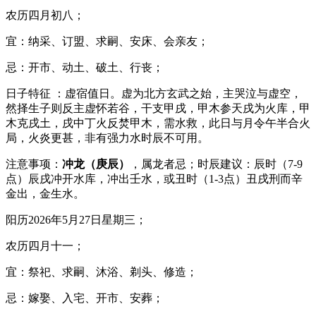
农历四月初八；
宜：纳采、订盟、求嗣、安床、会亲友；
忌：开市、动土、破土、行丧；
日子特征 ：虚宿值日。虚为北方玄武之始，主哭泣与虚空，
然择生子则反主虚怀若谷，干支甲戌，甲木参天戌为火库，甲
木克戌土，戌中丁火反焚甲木，需水救，此日与月令午半合火
局，火炎更甚，非有强力水时辰不可用。
注意事项：
冲龙（庚辰）
，属龙者忌；时辰建议：辰时（7-9
点）辰戌冲开水库，冲出壬水，或丑时（1-3点）丑戌刑而辛
金出，金生水。
阳历2026年5月27日星期三；
农历四月十一；
宜：祭祀、求嗣、沐浴、剃头、修造；
忌：嫁娶、入宅、开市、安葬；