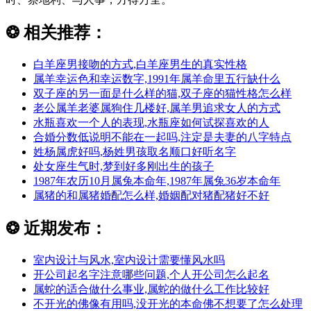
❂
相关推荐：
白羊座男接吻的方式,白羊座男生的真实性格
属羊幸运色和幸运数字,1991年属羊命里五行缺什么
双子座的另一面是什么样的猫,双子座的猫性格怎么样
老公属羊老婆属狗住几楼好,属羊男追求女人的方式
水瓶喜欢一个人的表现,水瓶座如何试探喜欢的人
合婚分数低说明不能在一起吗,注定是夫妻的八字特点
姓杨属虎好吗,杨姓男孩取名顺口好听名字
处女座生气时,梦到好多刚出生的孩子
1987年农历10月属兔本命年,1987年属兔36岁本命年
属猪的和属猪婚配怎么样,婚姻配对猪配猪好不好
❂
近期发布：
室内设计与风水,室内设计需要懂风水吗
开公司起名字注意哪些问题,个人开公司怎么起名
属蛇的适合做什么事业,属蛇的做什么工作比较好
不开光的佛像有用吗,没开光的本命佛不想要了怎么处理