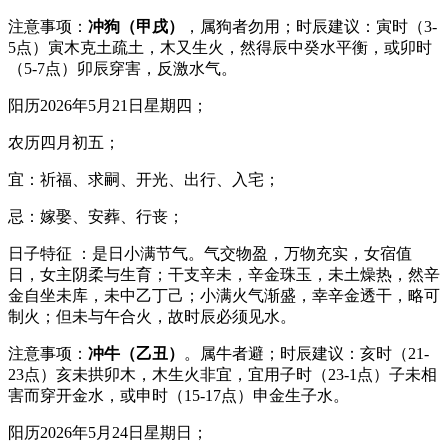
注意事项：
冲狗（甲戌）
，属狗者勿用；时辰建议：寅时（3-
5点）寅木克土疏土，木又生火，然得辰中癸水平衡，或卯时
（5-7点）卯辰穿害，反激水气。
阳历2026年5月21日星期四；
农历四月初五；
宜：祈福、求嗣、开光、出行、入宅；
忌：嫁娶、安葬、行丧；
日子特征 ：是日小满节气。气交物盈，万物充实，女宿值
日，女主阴柔与生育；干支辛未，辛金珠玉，未土燥热，然辛
金自坐未库，未中乙丁己；小满火气渐盛，幸辛金透干，略可
制火；但未与午合火，故时辰必须见水。
注意事项：
冲牛（乙丑）
。属牛者避；时辰建议：亥时（21-
23点）亥未拱卯木，木生火非宜，宜用子时（23-1点）子未相
害而穿开金水，或申时（15-17点）申金生子水。
阳历2026年5月24日星期日；