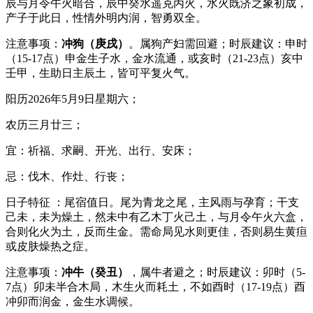
辰与月令午火暗合，辰中癸水遥克丙火，水火既济之象初成，
产子于此日，性情外明内润，智勇双全。
注意事项：
冲狗（庚戌）
。属狗产妇需回避；时辰建议：申时
（15-17点）申金生子水，金水流通，或亥时（21-23点）亥中
壬甲，生助日主辰土，皆可平复火气。
阳历2026年5月9日星期六；
农历三月廿三；
宜：祈福、求嗣、开光、出行、安床；
忌：伐木、作灶、行丧；
日子特征 ：尾宿值日。尾为青龙之尾，主风雨与孕育；干支
己未，未为燥土，然未中有乙木丁火己土，与月令午火六盒，
合则化火为土，反而生金。需命局见水则更佳，否则易生黄疸
或皮肤燥热之症。
注意事项：
冲牛（癸丑）
，属牛者避之；时辰建议：卯时（5-
7点）卯未半合木局，木生火而耗土，不如酉时（17-19点）酉
冲卯而润金，金生水调候。