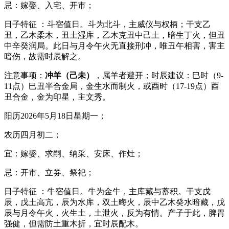
忌：嫁娶、入宅、开市；
日子特征 ：斗宿值日。斗为北斗，主威仪与权柄；干支乙
丑，乙木柔木，丑土湿库，乙木克丑中己土，暗生丁火，但丑
中辛癸润局。此日与月令午火无直接刑冲，唯丑午相害，害主
暗伤，故需时辰解之。
注意事项：
冲羊（己未）
，属羊者避开；时辰建议：巳时（9-
11点）巳丑半合金局，金生水而制火，或酉时（17-19点）酉
丑合金，金为印星，主文秀。
阳历2026年5月18日星期一；
农历四月初二；
宜：嫁娶、求嗣、纳采、安床、作灶；
忌：开市、立券、祭祀；
日子特征 ：牛宿值日。牛为金牛，主库藏与蓄积。干支戊
辰，戊土高亢，辰为水库，双土晦火，辰中乙木癸水暗藏，戊
辰与月令午火，火生土，土泄火，反为有情。产子于此，脾胃
强健，但需防土重木折，宜时辰配木。