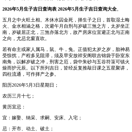
2026年5月生子吉日查询表 2026年5月生子吉日查询大全
。
五月之中火旺土相。木休水囚金死，择生子之日，首取湿土晦
火、金水相涵之格，次避午月自刑与岁破三煞之方，太岁坐正
南，岁破居正北，三煞亦落北方，故产房床位宜避正北与正南
之向，尤忌北窗直吹。
若有命主或家人属马，鼠、牛，兔。正值犯太岁之岁，胎神易
受惊扰，产程多见阻滞，须及早安放祥安阁联吉锦袋于卧室东
南角，以解岁破之冲，刑害之厄，袋中朱砂与五谷符箓可镇火
燥而护元辰。以下所列吉日，皆经反复推敲日课之五星聚讲，
四柱流通，可作择产之参。
阳历2026年5月3日星期日；
农历三月十七；
黄历宜忌：
宜：嫁娶、纳采、求嗣、安床、入宅；
忌：开市、动土、破土；