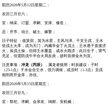
阳历2026年5月12日星期二；
农历三月廿六；
宜：纳采、订盟、求嗣、安床、修造；
忌：开市、动土、破土、嫁娶；
日子特征 ：值箕宿，箕为水星，主风与泽。干支壬戌，壬水
坐戌土火库，戌为天门，内藏辛金丁火戊土，壬水透干直接济
火，虽戌土燥，但得壬水覆盖，成水火既济；此日生子，肾气
充足，但需防戌午半合火局反炎，故时辰择金水为宜。
注意事项：
冲龙（丙辰）
，属龙者慎用；时辰建议：子时
（23-1点）子水会合壬水，强力调候，或丑时（1-3点）丑戌
相刑而开金库，亦佳。
阳历2026年5月15日星期五；
农历三月廿九；
宜：祭祀、求嗣、会亲友、纳财、安机械；