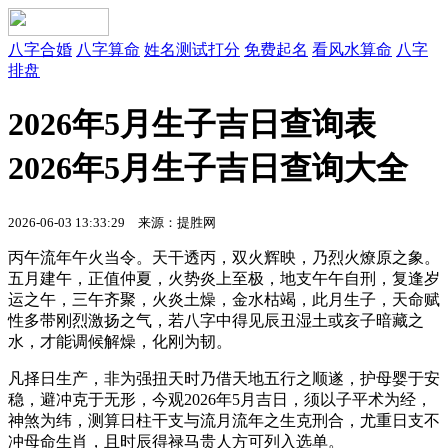
八字合婚
八字算命
姓名测试打分
免费起名
看风水算命
八字
排盘
2026年5月生子吉日查询表
2026年5月生子吉日查询大全
2026-06-03 13:33:29 来源：提胜网
丙午流年午火当令。天干透丙，双火辉映，乃烈火燎原之象。
五月建午，正值仲夏，火势炎上至极，地支午午自刑，复逢岁
运之午，三午齐聚，火炎土燥，金水枯竭，此月生子，天命赋
性多带刚烈激扬之气，若八字中得见辰丑湿土或亥子暗藏之
水，才能调候解燥，化刚为韧。
凡择日生产，非为强扭天时乃借天地五行之顺遂，护母婴于安
稳，避冲克于无形，今观2026年5月吉日，须以子平术为经，
神煞为纬，测算日柱干支与流月流年之生克刑合，尤重日支不
冲母命生肖，且时辰得禄马贵人方可列入选单。