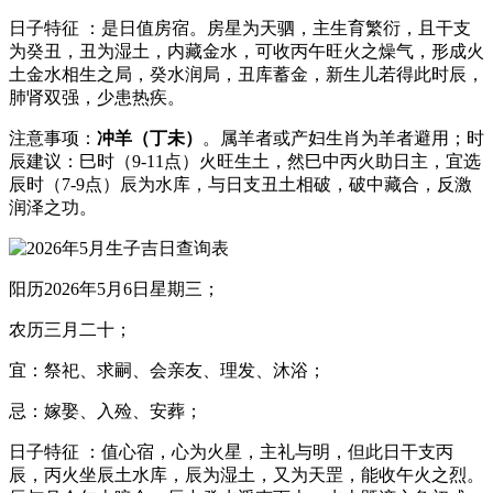
日子特征 ：是日值房宿。房星为天驷，主生育繁衍，且干支
为癸丑，丑为湿土，内藏金水，可收丙午旺火之燥气，形成火
土金水相生之局，癸水润局，丑库蓄金，新生儿若得此时辰，
肺肾双强，少患热疾。
注意事项：
冲羊（丁未）
。属羊者或产妇生肖为羊者避用；时
辰建议：巳时（9-11点）火旺生土，然巳中丙火助日主，宜选
辰时（7-9点）辰为水库，与日支丑土相破，破中藏合，反激
润泽之功。
阳历2026年5月6日星期三；
农历三月二十；
宜：祭祀、求嗣、会亲友、理发、沐浴；
忌：嫁娶、入殓、安葬；
日子特征 ：值心宿，心为火星，主礼与明，但此日干支丙
辰，丙火坐辰土水库，辰为湿土，又为天罡，能收午火之烈。