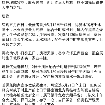
红玛瑙或紫晶，取火暖局，但此皆后天补救，终不如择日得先
天中与之气。
建议
综观五月吉日，最佳者首推5月12日壬戌日，得箕水宿与壬水
透干，水火既济最为纯粹，配合子时或丑时可解丙午流年之燥
烈，生子多聪慧沉稳，少病长寿。次选5月30日庚辰日，室宿
值日且庚金坐水库，金水相涵，配合子时申时主富贵文秀，且
有领导之才。
再次为5月3日癸丑日，房宿天驷，癸水润泽丑库蓄金，配合辰
时生子敦厚务实，家业丰隆。
建议优先选择5月12日壬戌日配合子时进行剖腹或催产，若产
妇生肖为虎或猪，则可考虑5月30日庚辰日午时午火助月令而
成土金，但需防火过旺，宜产房内放置清水一碗以调候。
若需兼顾家庭多位成员生肖。可退选5月21日辛未日，但务必
择亥时或子时且产前七日于卧室西北方悬挂祥安阁联吉锦袋
（此物亦解犯太岁之冲，属马鼠牛兔者尤须早备），以化未午
合火之弊。择日之路，存乎一心，吉日虽备，仍需临产观天
时、察地利、与人事，方得万全。