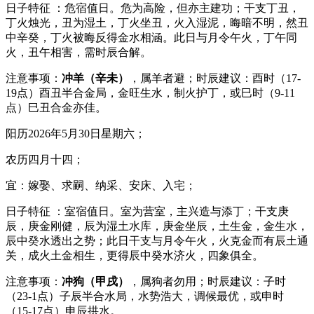
日子特征 ：危宿值日。危为高险，但亦主建功；干支丁丑，
丁火烛光，丑为湿土，丁火坐丑，火入湿泥，晦暗不明，然丑
中辛癸，丁火被晦反得金水相涵。此日与月令午火，丁午同
火，丑午相害，需时辰合解。
注意事项：
冲羊（辛未）
，属羊者避；时辰建议：酉时（17-
19点）酉丑半合金局，金旺生水，制火护丁，或巳时（9-11
点）巳丑合金亦佳。
阳历2026年5月30日星期六；
农历四月十四；
宜：嫁娶、求嗣、纳采、安床、入宅；
日子特征 ：室宿值日。室为营室，主兴造与添丁；干支庚
辰，庚金刚健，辰为湿土水库，庚金坐辰，土生金，金生水，
辰中癸水透出之势；此日干支与月令午火，火克金而有辰土通
关，成火土金相生，更得辰中癸水济火，四象俱全。
注意事项：
冲狗（甲戌）
，属狗者勿用；时辰建议：子时
（23-1点）子辰半合水局，水势浩大，调候最优，或申时
（15-17点）申辰拱水。