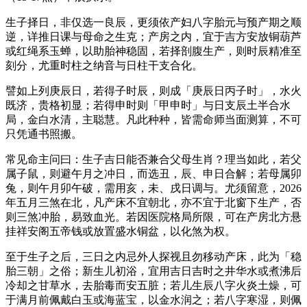
生子择日，非仅选一良辰，更须依产妇八字胎元与预产期之顺
逆，详推日课与母命之生克；产房之内，宜于吉方安放铜葫芦
或红绳系玉蝉，以助胎神稳固，若择剖腹生产，则时辰精准至
刻分，尤重时柱之纳音与日柱干支合化。
譬如上列庚辰日，若得子时辰，则成「庚辰日丙子时」，水火
既济，贵格初显；若得申时则「甲申时」与日支辰土半合水
局，金白水清，主聪慧。凡此种种，皆需命师当面测算，不可
只凭通书照搬。
常见命主问曰：生子吉日能否兼合父母生肖？理当如此，若父
属子鼠，则避午月之冲日，而选丑，辰、申日合解；若母属卯
兔，则午月卯午破，需用亥，未、戌日调与。尤须留意，2026
年五月三煞在北，凡产床不宜朝北，亦不宜于北窗下生产，否
则三煞冲胎，易致血光。若因医院格局所限，可在产房北方悬
挂祥安阁五帝钱或放置盛水铜盆，以化煞为权。
至于生子之后，三日之内忌外人探视且勿移动产床，此为「稳
胎三朝」之俗；新生儿初浴，宜用吉日吉时之井华水或煮沸后
冷却之甘草水，去胎毒而安五脏；若儿生辰八字火炎土燥，可
于满月前佩戴白玉或海蓝宝，以金水润之；若八字寒湿，则佩