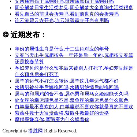
父亲属狗孩子属狗好吗,母亲属鼠孩子属狗好吗
周公解梦日常生活类梦见,周公解梦大全查询生活类很多
看见自己的前世会折寿吗,看到前世真的会折寿吗
连云港碧云寺开光,连云港碧霞寺开光有用吗
❂
近期发布：
年份的属性生肖是什么,十二生肖对应的年号
立春当天出生属相按头一年还是后一年的,属相按立春算
还是按春节算
孕妇梦见蛇是什么预兆后来被别人打死了,孕妇梦见蛇是
什么预兆后来打死了
属羊的运气不好怎么转运,属羊这几年运气都不好
水瓶男被分手后悔挽回吗,水瓶男绝情后能挽回吗
属马的和属鸡的合不合,属鸡男和属马女婚姻能长久吗
处女座的幸运颜色是不是,双鱼座的幸运色是什么颜色
白羊座最不喜欢的人,白羊座说不喜欢你就是真的不喜欢
紫薇斗数十大富贵命格,紫微斗数最好的命格
摩羯座嫌弃你,摩羯座为什么躲着你
Copyright ©
提胜网
Rights Reserved.