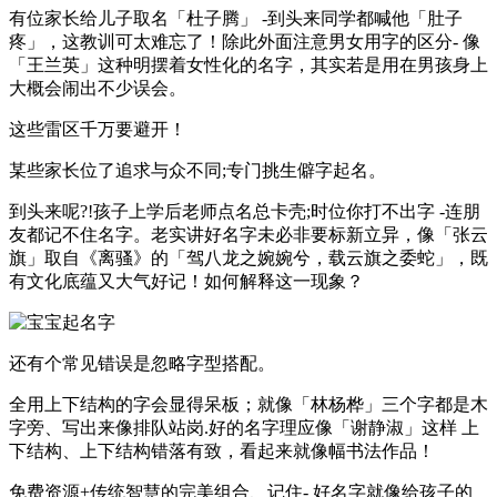
有位家长给儿子取名「杜子腾」 -到头来同学都喊他「肚子
疼」，这教训可太难忘了！除此外面注意男女用字的区分- 像
「王兰英」这种明摆着女性化的名字，其实若是用在男孩身上
大概会闹出不少误会。
这些雷区千万要避开！
某些家长位了追求与众不同;专门挑生僻字起名。
到头来呢?!孩子上学后老师点名总卡壳;时位你打不出字 -连朋
友都记不住名字。老实讲好名字未必非要标新立异，像「张云
旗」取自《离骚》的「驾八龙之婉婉兮，载云旗之委蛇」，既
有文化底蕴又大气好记！如何解释这一现象？
还有个常见错误是忽略字型搭配。
全用上下结构的字会显得呆板；就像「林杨桦」三个字都是木
字旁、写出来像排队站岗.好的名字理应像「谢静淑」这样 上
下结构、上下结构错落有致，看起来就像幅书法作品！
免费资源+传统智慧的完美组合、记住- 好名字就像给孩子的