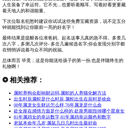
人生装备了幸运符。它不光…也要听着顺耳、写着好看更要藏
着天地人的和谐能量。
下次位取名犯愁时建议你试试这些免费宝藏资源，说不定五分
钟就能找到让你眼前一亮的好名字！
最终结果是提醒各位准爸妈、起名这事儿真的急不得。多查几
次八字，多测几次评分- 多念几遍候选名字;你会发现分别字都
在悄悄诉说着与众不同的祝福。
总体而言 毕竟；这是你能送给孩子的第一份,也是伴随终生的
礼物啊！
❂
相关推荐：
属蛇养狗会影响财运吗,属蛇的人养猫化解方法
出生时辰属蛇是什么时辰,属蛇出生在辰时是啥命
00年属龙女生财运怎么样,76年属龙是什么命
处女座在感情方面是什么样的,处座男能毁掉哪个星座女
81年属鸡女的幸运数字,81年属鸡幸运颜色和数字
老鼠本命年几岁,属鼠几日几时出生最好命