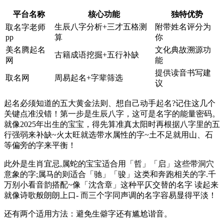
平台名称
核心功能
独特优势
生辰八字分析+三才五格测
附带姓名评分为
取名字老师
pp
算
你
美名腾起名
文化典故溯源功
古籍成语挖掘+五行补缺
网
能
提供读音书写建
取名网
周易起名+字辈筛选
议
起名必须知道的五大黄金法则、想自己动手起名?记住这几个
关键点准没错！第一步是生辰八字，这可是名字的能量密码。
就像2025年出生的宝宝，得先算准真太阳时再根据八字里的五
行强弱来补缺~火太旺就选带水属性的字~土不足就用山、石
等偏旁的字来平衡！
此外是生肖宜忌,属蛇的宝宝适合用「哲」「启」这些带洞穴
意象的字;属马的则适合「驰」「骏」这类和奔跑相关的字.千
万别小看音韵搭配~像「沈含章」这种平仄交替的名字 读起来
就像诗歌般朗朗上口- 而三个字同声调的名字容易显得平淡！
还有两个适用方法：避免生僻字还有尴尬谐音。