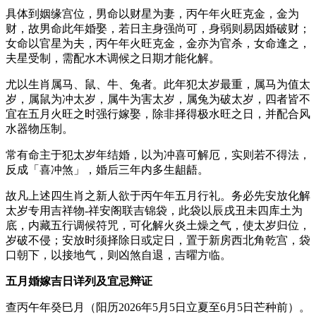
具体到姻缘宫位，男命以财星为妻，丙午年火旺克金，金为
财，故男命此年婚娶，若日主身强尚可，身弱则易因婚破财；
女命以官星为夫，丙午年火旺克金，金亦为官杀，女命逢之，
夫星受制，需配水木调候之日期才能化解。
尤以生肖属马、鼠、牛、兔者。此年犯太岁最重，属马为值太
岁，属鼠为冲太岁，属牛为害太岁，属兔为破太岁，四者皆不
宜在五月火旺之时强行嫁娶，除非择得极水旺之日，并配合风
水器物压制。
常有命主于犯太岁年结婚，以为冲喜可解厄，实则若不得法，
反成「喜冲煞」，婚后三年内多生龃龉。
故凡上述四生肖之新人欲于丙午年五月行礼。务必先安放化解
太岁专用吉祥物-祥安阁联吉锦袋，此袋以辰戌丑未四库土为
底，内藏五行调候符咒，可化解火炎土燥之气，使太岁归位，
岁破不侵；安放时须择除日或定日，置于新房西北角乾宫，袋
口朝下，以接地气，则凶煞自退，吉曜方临。
五月婚嫁吉日详列及宜忌辩证
查丙午年癸巳月（阳历2026年5月5日立夏至6月5日芒种前）。