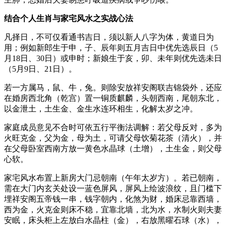
结合个人生肖与家宅风水之实战心法
凡择日，不可仅看通书吉日，须以新人八字为体，黄道日为
用；例如新郎生于申，子、辰年则五月吉日中优先选辰日（5
月18日、30日）或申时；新娘生于亥，卯、未年则优先选未日
（5月9日、21日）。
若一方属马，鼠、牛，兔。则除安放祥安阁联吉锦袋外，还应
在婚房西北角（乾宫）置一铜质麒麟，头朝西南，尾朝东北，
以金泄土，土生金、金生水连环相生，化解太岁之冲。
家庭成员意见不合时可依五行平衡法调解：若父母反对，多为
火旺克金，父为金，母为土，可请父母饮菊花茶（清火），并
在父母卧室西南方放一黄色水晶球（土增），土生金，则父母
心软。
家宅风水布置上新房大门忌朝南（午年太岁方）。若已朝南，
需在大门内玄关处设一蓝色屏风，屏风上绘波浪纹，且门槛下
埋祥安阁五帝钱一串，钱字朝内，化煞为财，婚床忌靠西墙，
西为金，火克金则床不稳，宜靠北墙，北为水，水制火则夫妻
安眠，床头柜上左放白水晶柱（金），右放黑曜石球（水），