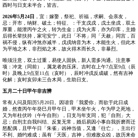
酉时与日支未半合，皆吉。
2026年5月24日
，宜：嫁娶，祭祀、祈福，求嗣、会亲友，
忌：开市，纳财、破土；特征、：干支戊戌，戊土坐戌，双土
厚重，能泄丙午之火，转为生金；戌为火库，亦为印库，主婚
后得长辈扶持，家宅安宁，此日「不将」同「天赦」同宫，百
祸不侵，纵有冲煞亦减半，戊戌纳音为木，木能生火，但此木
为平地之木，非烈焰之木，故火得木而长久，非暴烈。
唯须注意，双土过重，易使人固执，新人需多沟通。注意事
项：冲龙（同前），属龙者勿压床。吉时在上午7点至9点（辰
时）及晚上9点至11点（亥时），辰时冲戌反成破，然有吉神
化解；亥时亥卯未三合木局，生助日支。
五月二十日甲午非吉辨
常有人问及阳历5月20日。因谐音「我爱你」而欲于此日成
婚，然查丙午年癸巳月甲午日，甲木坐午火，午为甲之死地，
又为年柱伏吟（午午自刑），日支与年支同，犯「自刑」大
忌；自刑主自我纠结、反复无常，婚后易因小事自我折磨而迁
怒配偶，且甲午日「朱雀」凶神当值，又逢「往亡」，主出行
不利、婚约难成；虽有「天医」吉神，但难敌众凶，故历来命