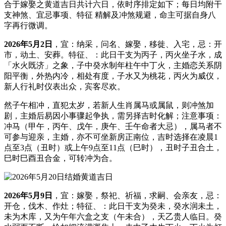
合于嫁娶之黄道吉日共计六日，依时序排定如下；每日均附干
支神煞、宜忌事项、特征 精解及冲煞规避，命主可据自身八
字再行微调。
2026年5月2日
，宜：纳采，问名、嫁娶，移徙、入宅，忌：开
市，动土、安葬。特征、：此日干支为丙子，丙火坐子水，成
「水火既济」之象，子中癸水制年柱午中丁火，主婚恋关系阴
阳平衡，外热内冷，相处有度，子水又为桃花，丙火为威仪，
新人行礼时仪表出众，宾客尽欢。
然子午相冲，直犯太岁，若新人生肖属马或属鼠，则冲煞加
剧，主婚后易因小事骤起争执，需另择吉时化解；注意事项：
冲马（甲午，丙午、戊午，庚午、壬午命者大忌），属马者不
可参与迎亲，主婚，亦不可坐新房正南位，吉时选择在凌晨1
点至3点（丑时）或上午9点至11点（巳时），丑时子丑合土，
巳时巳酉丑合金，可转冲为合。
2026年5月9日
，宜：嫁娶，祭祀、祈福，求嗣、会亲友，忌：
开仓，伐木、作灶；特征、：此日干支为癸未，癸水润未土，
未为木库，又为午年六盒之支（午未合），天乙贵人临日。癸