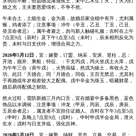
水弱而不断，恰如细流灌溉焦土，未中乙木生丁火，丁火为灯
烛之光，主夫妻恩爱绵长，不争不抢。
午未合土，土能生金，金为喜，故婚后家业稳中有升，尤利属
猴，鸡者添丁；注意事项：冲牛（辛丑，乙丑、丁丑，己丑、
癸丑命者忌），属牛者避之，勿与新人触碰礼服；吉时在上午
7点至9点（辰时）及下午1点至3点（未时），辰未相刑反化为
贵，未时与日支伏吟，增强合局之力。
2026年5月12日
，宜：嫁娶，订盟、纳采，安床、竖柱，忌：
开池，掘井、乘船；特征、：干支丙戌，丙火坐戌土火库，戌
为午年三合（寅午戌），火势虽猛，然戌为燥土，有收火之
功。此日「天德合」同「月德合」同临，主百无禁忌，尤其利
于再婚或年岁相差较大之配偶。戌中辛金为珠玉，暗藏财星，
婚后易得配偶之财助。
然火过旺，需防新婚三月内口舌，宜在婚宴中多备黑色，蓝色
饰品以水调候，注意事项：冲龙（甲辰，丙辰、戊辰，庚辰、
壬辰命者忌），属龙者不宜担任证婚人。吉时在下午3点至5点
（申时）及晚上7点至9点（戌时），申时申戌半会金局，泄火
生水；戌时与日支并临，强化吉神。
2026年5月18日
，宜：嫁娶，纳财、开市，立券、交易，忌：