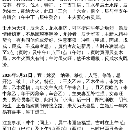
安葬，行丧、伐木，特征、：干支壬辰，壬水坐辰土水库，辰
为湿土，能纳大火，此日「三合」「六盒」俱全，辰与年支午
有暗合（午中丁与辰中癸合），主夫妻心有灵犀。
壬水为天河，辰为龙，龙水相济，可平衡丙午年之燥烈，婚后
情绪稳定，不易因琐事翻脸，尤妙者，辰为华盖，主新人精神
契合，有共同信仰或爱好。注意事项：冲狗（甲戌，丙戌、戊
戌，庚戌、壬戌命者忌），属狗者勿进新房，吉时在凌晨3点
至5点（寅时）及中午11点至1点（午时），寅时寅卯辰会木
局，木生火而火有制；午时虽火旺，然壬水通根，反成水火既
济。
2026年5月21日
，宜：嫁娶，纳采、移徙，入宅、修造，忌：
开池，破土、出火。特征、：干支乙未，乙木坐未，未为木
库，乙木柔韧，与年支午火成「午未合土」，且乙庚暗合（未
中藏乙，年干丙藏辛，辛合乙），主夫妻互补性强，女命旺
夫，男命畏妻而敬，此日为「小满」后一日，阳气渐收，阴气
始生，正合婚嫁阴阳转接之路。未又为天喜星，主婚后一年内
易有喜事，添丁进口。
注意事项：冲牛（同上），属牛者避坐福堂。吉时在上午9点
至11点（巳时）及下午5点至7点（酉时），巳时巳酉丑合金，