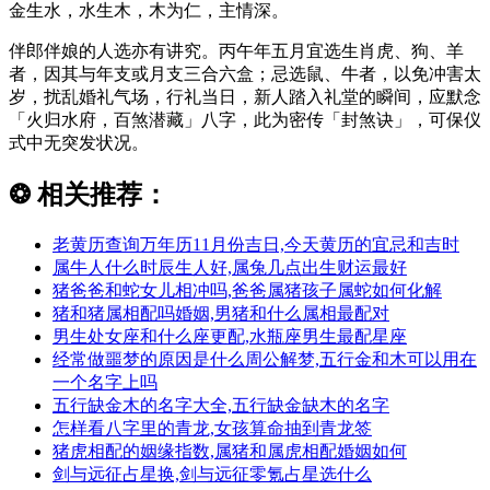
金生水，水生木，木为仁，主情深。
伴郎伴娘的人选亦有讲究。丙午年五月宜选生肖虎、狗、羊
者，因其与年支或月支三合六盒；忌选鼠、牛者，以免冲害太
岁，扰乱婚礼气场，行礼当日，新人踏入礼堂的瞬间，应默念
「火归水府，百煞潜藏」八字，此为密传「封煞诀」，可保仪
式中无突发状况。
❂
相关推荐：
老黄历查询万年历11月份吉日,今天黄历的宜忌和吉时
属牛人什么时辰生人好,属兔几点出生财运最好
猪爸爸和蛇女儿相冲吗,爸爸属猪孩子属蛇如何化解
猪和猪属相配吗婚姻,男猪和什么属相最配对
男生处女座和什么座更配,水瓶座男生最配星座
经常做噩梦的原因是什么周公解梦,五行金和木可以用在
一个名字上吗
五行缺金木的名字大全,五行缺金缺木的名字
怎样看八字里的青龙,女孩算命抽到青龙签
猪虎相配的姻缘指数,属猪和属虎相配婚姻如何
剑与远征占星换,剑与远征零氪占星选什么