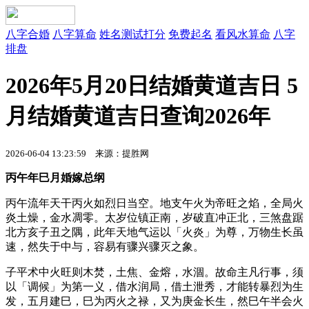
八字合婚
八字算命
姓名测试打分
免费起名
看风水算命
八字
排盘
2026年5月20日结婚黄道吉日 5
月结婚黄道吉日查询2026年
2026-06-04 13:23:59 来源：提胜网
丙午年巳月婚嫁总纲
丙午流年天干丙火如烈日当空。地支午火为帝旺之焰，全局火
炎土燥，金水凋零。太岁位镇正南，岁破直冲正北，三煞盘踞
北方亥子丑之隅，此年天地气运以「火炎」为尊，万物生长虽
速，然失于中与，容易有骤兴骤灭之象。
子平术中火旺则木焚，土焦、金熔，水涸。故命主凡行事，须
以「调候」为第一义，借水润局，借土泄秀，才能转暴烈为生
发，五月建巳，巳为丙火之禄，又为庚金长生，然巳午半会火