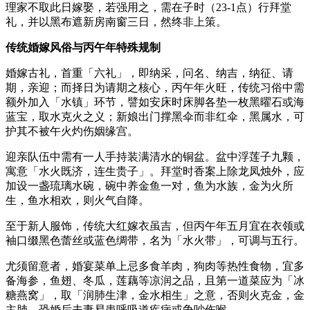
理家不取此日嫁娶，若强用之，需在子时（23-1点）行拜堂
礼，并以黑布遮新房南窗三日，然终非上策。
传统婚嫁风俗与丙午年特殊规制
婚嫁古礼，首重「六礼」，即纳采，问名、纳吉，纳征、请
期，亲迎；而择日为请期之核心，丙午年火旺，传统习俗中需
额外加入「水镇」环节，譬如安床时床脚各垫一枚黑曜石或海
蓝宝，取水克火之义；新娘出门撑黑伞而非红伞，黑属水，可
护其不被午火灼伤姻缘宫。
迎亲队伍中需有一人手持装满清水的铜盆。盆中浮莲子九颗，
寓意「水火既济，连生贵子」。拜堂时香案上除龙凤烛外，应
加设一盏琉璃水碗，碗中养金鱼一对，鱼为水族，金为火所
生，鱼水相欢，则火气自降。
至于新人服饰，传统大红嫁衣虽吉，但丙午年五月宜在衣领或
袖口缀黑色蕾丝或蓝色绸带，名为「水火带」，可调与五行。
尤须留意者，婚宴菜单上忌多食羊肉，狗肉等热性食物，宜多
备海参，鱼翅、冬瓜，莲藕等凉润之品，且第一道菜应为「冰
糖燕窝」，取「润肺生津，金水相生」之意，否则火克金，金
主肺，恐婚后夫妻易患呼吸道疾病或争吵伤喉。