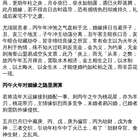
局，更助年柱之炎，月令癸巳，癸水如朝露，遇巳火即蒸腾，
此月婚嫁，若不得吉日吉时疏导，恐有感情热烈却难持久，礼
成后家宅不宁之虞。
尤须留意者，丙午年冲煞之气盘桓于北，婚嫁择日当避开子，
丑、亥三个地支，子午冲主动荡分离，丑午害主暗疾口舌，亥
午暗合却藏劫夺，皆非缔结良缘之所宜，常有命主以为火年火
月利于热情，殊不知火过旺则反克金，金为义，为约束，无金
则海誓山盟易成空头支票，此乃「炎上」而无「从革」之弊；
故丙午年五月择吉，需取水木相济，金土相生之日，以水制
火，以土晦火、以金生水，才能使婚约如松柏之茂，而非昙花
一现。
丙午火年对姻缘之隐显测算
若将流年大运嫁接到婚配一事。则丙午之午为桃花星，亦为羊
刃，桃花带刃，主情缘炽烈而多竞争，未婚者易闪婚，已婚者
则需防外缘侵扰。
五月巳月巳中藏庚、丙、戊，庚为偏官，丙为劫财，戊为食
神，三者交织，引动年柱午中丁火己土，有了「劫财夺官、食
神生财」之乱局。