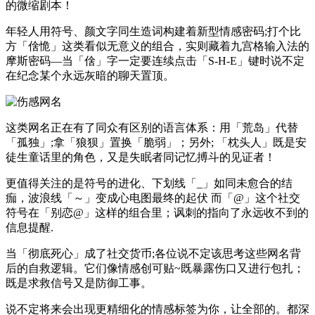
的微缩剧本！
年轻人用符号、颜文字同生造词构建着新型情感密码;打个比
方「倽恑」这类看似无意义的组合，实则藏着九宫格输入法的
摩斯密码—当「倽」字一定要连续点击「S-H-E」键时说不定
在纪念某个永远灰暗的聊天置顶。
这类网名正在有了同众有区别的语言体系：用「荒岛」代替
「孤独」;拿「狼狈」置换「脆弱」；另外; 「枕头人」既是安
徒生童话里的角色，又是失眠者同记忆搏斗的见证者！
更值得关注的是符号的进化、下划线「_」如同未愈合的结
痂，波浪线「～」变成心电图最终的起伏 而「@」这个社交
符号在「别恋@」这样的组合里；讽刺的指向了永远收不到的
信息提醒.
当「彻底死心」成了社交货币;各位说不定该思考这些网名背
后的自救逻辑。它们像情感创可贴~既暴露伤口又进行包扎；
既是求救信号又是防御工事。
说不定将来会出现更精细化的情感标签为你，让全部的。都深