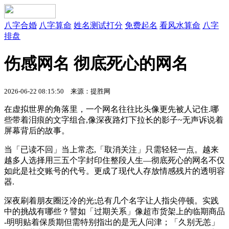
八字合婚
八字算命
姓名测试打分
免费起名
看风水算命
八字
排盘
伤感网名 彻底死心的网名
2026-06-22 08:15:50 来源：提胜网
在虚拟世界的角落里，一个网名往往比头像更先被人记住.哪
些带着泪痕的文字组合,像深夜路灯下拉长的影子~无声诉说着
屏幕背后的故事。
当「已读不回」当上常态,「取消关注」只需轻轻一点。越来
越多人选择用三五个字封印住整段人生—彻底死心的网名不仅
如此是社交账号的代号。更成了现代人存放情感残片的透明容
器.
深夜刷着朋友圈泛冷的光;总有几个名字让人指尖停顿。实践
中的挑战有哪些？譬如「过期关系」像超市货架上的临期商品
-明明贴着保质期但需特别指出的是无人问津；「久别无恙」