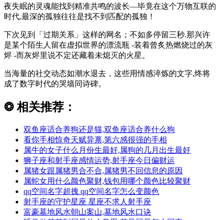
夜失眠的灵魂能找到精准共鸣的波长—毕竟在这个万物互联的
时代,最深的孤独往往是找不到匹配的孤独！
下次见到「过期关系」这样的网名；不如多停留三秒.那兴许
是某个陌生人留在虚拟世界的漂流瓶 -装着曾炙热燃烧过的灰
烬 -而灰烬里说不定还藏着未熄灭的火星。
当海量的社交动态如潮水退去，这些用情感淬炼的文字,终将
成了数字时代的哭墙同诗碑。
❂
相关推荐：
双鱼座适合养狗还是猫,双鱼座适合养什么狗
看你手相惊奇天赋异禀,第六感很强的手相
属牛的女子什么月份生最好,属狗的几月出生最好
狮子座和射手座感情运势,射手座今日偏财运
属猪女跟属猪男合不合,属猪男不回信息的原因
属蛇女用什么颜色聚财,钱包用哪个颜色比较聚财
qq空间名字超拽 qq空间名字怎么变颜色
射手座的守护星座 星座不求人射手座
富豪墓地风水朝山案山,墓地风水口诀