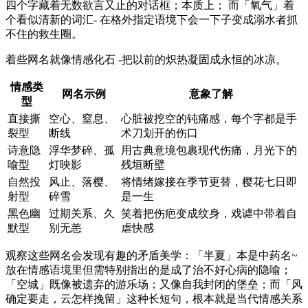
四个字藏着无数欲言又止的对话框；本质上； 而「氧气」着
个看似清新的词汇- 在格外指定语境下会一下子变成溺水者抓
不住的救生圈。
着些网名就像情感化石 -把以前的炽热凝固成永恒的冰凉。
情感类
网名示例
意象了解
型
直接撕
空心、窒息、
心脏被挖空的钝痛感，每个字都是手
裂型
断线
术刀划开的伤口
诗意隐
浮华梦碎、孤
用古典意境包裹现代伤痛，月光下的
喻型
灯映影
残垣断壁
自然投
风止、落樱、
将情绪嫁接在季节更替，樱花七日即
射型
碎雪
是一生
黑色幽
过期关系、久
笑着把伤疤变成纹身，戏谑中带着自
默型
别无恙
虐快感
观察这些网名会发现有趣的矛盾美学：「半夏」本是中药名~
放在情感语境里但需特别指出的是成了治不好心病的隐喻；
「空城」既像被遗弃的游乐场；又像自我封闭的堡垒；而「风
确定要走，云怎样挽留」这种长短句，根本就是当代情感关系