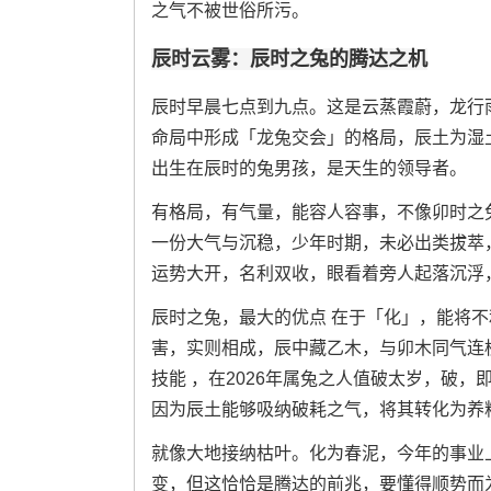
之气不被世俗所污。
辰时云雾：辰时之兔的腾达之机
辰时早晨七点到九点。这是云蒸霞蔚，龙行
命局中形成「龙兔交会」的格局，辰土为湿
出生在辰时的兔男孩，是天生的领导者。
有格局，有气量，能容人容事，不像卯时之
一份大气与沉稳，少年时期，未必出类拔萃
运势大开，名利双收，眼看着旁人起落沉浮
辰时之兔，最大的优点 在于「化」，能将
害，实则相成，辰中藏乙木，与卯木同气连
技能 ，在2026年属兔之人值破太岁，破
因为辰土能够吸纳破耗之气，将其转化为养
就像大地接纳枯叶。化为春泥，今年的事业
变，但这恰恰是腾达的前兆，要懂得顺势而