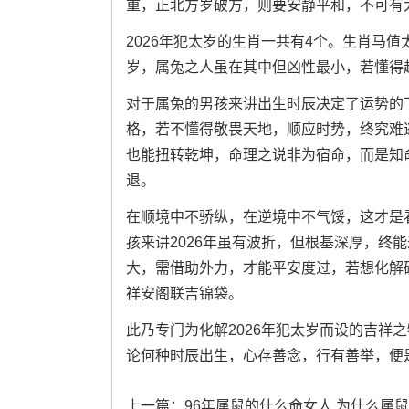
重，正北方岁破方，则要安静平和，不可有
2026年犯太岁的生肖一共有4个。生肖马
岁，属兔之人虽在其中但凶性最小，若懂得
对于属兔的男孩来讲出生时辰决定了运势的
格，若不懂得敬畏天地，顺应时势，终究难
也能扭转乾坤，命理之说非为宿命，而是知
退。
在顺境中不骄纵，在逆境中不气馁，这才是
孩来讲2026年虽有波折，但根基深厚，终
大，需借助外力，才能平安度过，若想化解
祥安阁联吉锦袋。
此乃专门为化解2026年犯太岁而设的吉祥
论何种时辰出生，心存善念，行有善举，便
上一篇：
96年属鼠的什么命女人,为什么属鼠1996的