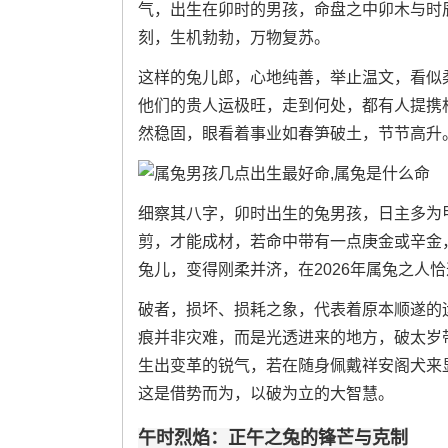
气，出生在卯时的男孩，命盘之中卯木与时
刻，生机勃勃，万物复苏。
这样的兔儿郎，心地纯善，举止温文，看似
他们的贵人运极旺，走到何处，都有人提携
然稳固，眼看着事业如春笋破土，节节高升
细察其八字，卯时出生的兔男孩，日主多为
剪，才能成材，若命中带有一点庚金或辛金
兔儿，变得刚柔并济，在2026年属兔之人
破者，损坏、损耗之象，代表着原本顺遂的
痕并非灾难，而是光透进来的地方，破太岁
生出变革的锐气，若在随身佩戴祥安阁犬来
这是借势而为，以破为立的大智慧。
午时烈焰：正午之兔的锋芒与克制