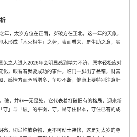
分析
岁之年，太岁方位在正南，岁破方在正北，这一年的天象，
卯木形成「木火相生」之势，表面看来，是生助之意，实
兔之人进入2026年会明显感到精力不济，原本轻松应对
变化，眼看着就要成功的事件，临门一脚出了差错，财富
加，感情方面矛盾增多，争吵不断，健康上要特别注意肝
法，破，并非一无是处，它代表着打破旧有的格局，迎来新
「守」与「破」的平衡，守，是守住根本，守住已有的成
。
明亮，切忌堆放杂物，更不可动土装修，这是对太岁的尊