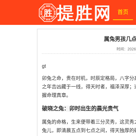
首页
属兔男孩几点
时间：2026-
gt
卯兔之命，贵在时机，时辰定格局，八字分
之年吉凶藏于一线，得天时者，福泽深厚；
握命理真章。
破晓之兔：卯时出生的晨光贵气
属兔的命格，生来便带着三分灵秀，这灵秀
兔儿，即清晨五点到七点之间，得天独厚的