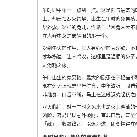
午时即中午十一点到一点。这是阳气最盛的
土，却最怕烈火焚烧，出生在午时的兔男孩
华外露，这样的兔儿，性格与寻常兔人大不
在人群中总是最耀眼的那一个。
受到午火的作用，其人有强烈的表现欲，不
才华横溢，让人感叹，这哪里是温顺的兔子
是消耗之象。
午时出生的兔男孩。最大的隐患在于根基不
现在运势上就是早年得意，中年波折，眼看
非缠身，口舌不断，马上在这般运势起伏之间
双火临门，对于午时之兔来讲是火上浇油的
凶险，容易出现意外破财，官非口舌，甚至
「藏」，收敛锋芒，以退为进，即要懂得在