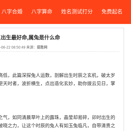
八字合婚
八字算命
姓名测试打分
免费起名
出生最好命,属兔是什么命
06-22 08:50:49 来源：
提胜网
高低，此篇深探兔人运数，剖解出生时辰之玄机，破太岁
逆天时者，波折横生，点出造化玄妙，助你拨云见日，掌
之气，如同清晨草叶上的露珠，晶莹却易碎，卯时出生的
破晓之力，让这个时辰的兔人有如玉兔临凡，自带清贵之