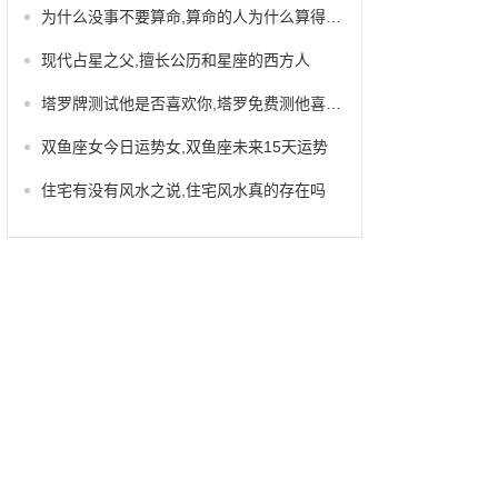
为什么没事不要算命,算命的人为什么算得那么准
现代占星之父,擅长公历和星座的西方人
塔罗牌测试他是否喜欢你,塔罗免费测他喜欢我吗
双鱼座女今日运势女,双鱼座未来15天运势
住宅有没有风水之说,住宅风水真的存在吗