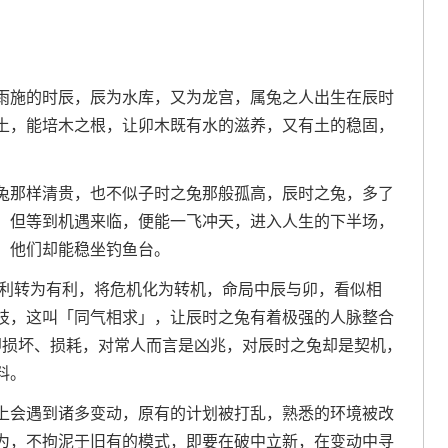
雨施的时辰，辰为水库，又为龙宫，属兔之人出生在辰时
土，能培木之根，让卯木既有水的滋养，又有土的稳固，
兔那样清贵，也不似子时之兔那般孤高，辰时之兔，多了
，但等到机遇来临，便能一飞冲天，进入人生的下半场，
，他们却能稳坐钓鱼台。
不利转为有利，将危机化为转机，命局中辰与卯，看似相
枝，这叫「同气相求」，让辰时之兔有着极强的人脉整合
，即损坏、损耗，对常人而言是凶兆，对辰时之兔却是契机，
料。
上会遇到诸多变动，原有的计划被打乱，熟悉的环境被改
为，不拘泥于旧有的模式，即要在破中立新，在变动中寻