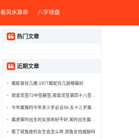
看风水算命
八字排盘
热门文章
近期文章
属蛇易住几楼,1977属蛇住几层楼最好
观音灵签72中签解签,观音灵签第四十八签解签
今年属猴的今年多少岁必五56,五十三岁属羊什么命
属虎寅时出生的女孩命好不好,寅时出生属虎女好吗
惹了双鱼座的女生会怎么样,双鱼女怕威胁吗