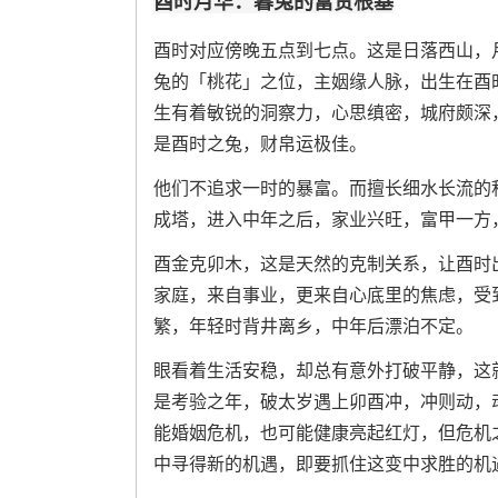
酉时月华：暮兔的富贵根基
酉时对应傍晚五点到七点。这是日落西山，
兔的「桃花」之位，主姻缘人脉，出生在酉
生有着敏锐的洞察力，心思缜密，城府颇深
是酉时之兔，财帛运极佳。
他们不追求一时的暴富。而擅长细水长流的
成塔，进入中年之后，家业兴旺，富甲一方
酉金克卯木，这是天然的克制关系，让酉时
家庭，来自事业，更来自心底里的焦虑，受
繁，年轻时背井离乡，中年后漂泊不定。
眼看着生活安稳，却总有意外打破平静，这就
是考验之年，破太岁遇上卯酉冲，冲则动，
能婚姻危机，也可能健康亮起红灯，但危机
中寻得新的机遇，即要抓住这变中求胜的机