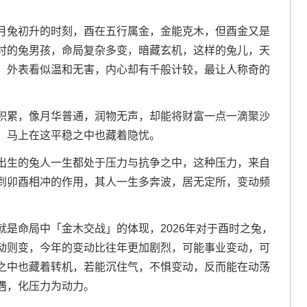
月兔初升的时刻，酉在五行属金，金能克木，但酉金又是
时的兔男孩，命局复杂多变，暗藏玄机，这样的兔儿，天
，外表看似温和无害，内心却有千般计较，最让人称奇的
积累，像月华普通，润物无声，却能将财富一点一滴聚沙
，马上在这平稳之中也藏着隐忧。
出生的兔人一生都处于压力与抗争之中，这种压力，来自
到卯酉相冲的作用，其人一生多奔波，居无定所，变动频
是命局中「金木交战」的体现，2026年对于酉时之兔，
动则变，今年的变动比往年更加剧烈，可能事业变动，可
之中也藏着转机，若能沉住气，不惧变动，反而能在动荡
遇，化压力为动力。