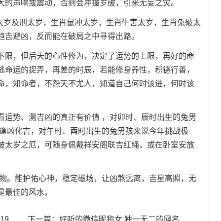
大的声响或震动，否则会冲撞岁破，引来无妄之灾。
值太岁及刑太岁，生肖鼠冲太岁，生肖牛害太岁，生肖兔破太
趋吉避凶，反而能在破局之中寻得出路。
下限，但后天的心性修为，决定了运势的上限，再好的命
逃命运的捉弄，再差的时辰，若能修身养性，积德行善，
命，知命者，不怨天不尤人，知道自己何时该进，何时该
看运势、测吉凶的真正有价值 ，对卯时、辰时出生的兔男
能逢凶化吉，对午时、酉时出生的兔男孩来说今年挑战极
破太岁之厄，可随身佩戴祥安阁联吉红绳，或在卧室安放
之物。能护佑心神，稳定磁场，让凶煞远离，吉星高照，无
是最佳的风水。
命苦
下一篇：
好听的微信昵称女 独一无二的网名