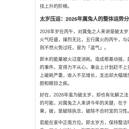
找上升的阶梯。
太岁压运：2026年属兔人的整体运势
2026年岁在丙午，对属兔之人来讲是破太
火气旺盛，燥烈无比，五行属火的丙午，与
则不然火势过旺，是为「盗气」。
即木的能量被火过度消耗。造成根基动摇，属
的事件，变得力不从心，事业上计划赶不上
上破耗严重，收入不见增长，支出却大幅增
胆和眼目之疾。
好在，2026年虽为破太岁，却也有化解之
的可能，对属兔之人来讲今年的关键，在于
果，破，是破除执念，破除不合时宜的习性
若能在家中正南方位。即太岁方，保持整洁