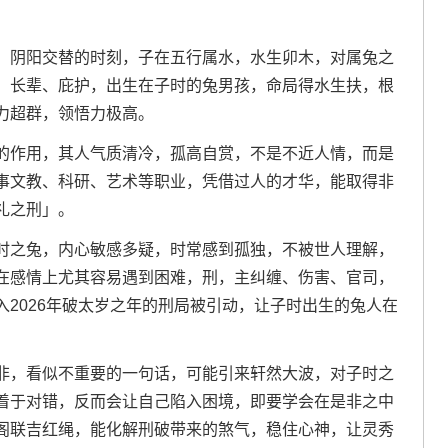
，阴阳交替的时刻，子在五行属水，水生卯木，对属兔之
、长辈、庇护，出生在子时的兔男孩，命局得水生扶，根
力超群，领悟力极高。
的作用，其人气质清冷，孤高自赏，不是不近人情，而是
事文教、科研、艺术等职业，凭借过人的才华，能取得非
礼之刑」。
时之兔，内心敏感多疑，时常感到孤独，不被世人理解，
在感情上尤其容易遇到困难，刑，主纠缠、伤害、官司，
2026年破太岁之年的刑局被引动，让子时出生的兔人在
非，看似不重要的一句话，可能引来轩然大波，对子时之
着于对错，反而会让自己陷入困境，即要学会在是非之中
阁联吉红绳，能化解刑破带来的煞气，稳住心神，让灵秀