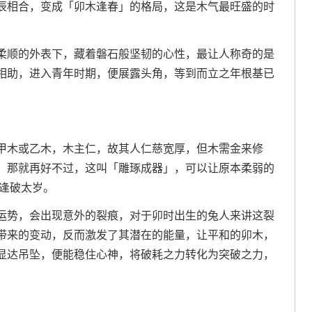
辰相合，变成「卯木逢春」的格局，这是木气最旺盛的时
柔顺的外表下，藏着磐石般坚韧的心性，最让人称奇的是
相助，进入青年时期，便展露头角，等到而立之年根基已
。
甲木或乙木，木主仁，故其人仁慈宽厚，但木需金来修
，那就再好不过，这叫「雕琢成器」，可以让原本柔弱的
恰逢破太岁。
运势，会出现意外的裂痕，对于卯时出生的兔人来讲这裂
带来的变动，反而激发了其潜在的能量，让平和的卯木，
显达吊坠，便能稳住心神，将破耗之力转化为突破之力，