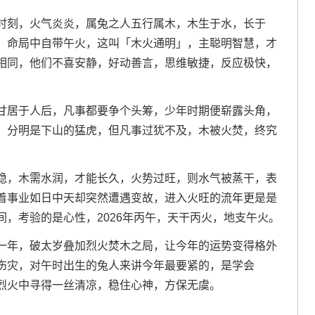
时刻，火气炎炎，属兔之人五行属木，木生于水，长于
，命局中自带午火，这叫「木火通明」，主聪明智慧，才
相同，他们不喜安静，好动善言，思维敏捷，反应极快，
甘居于人后，凡事都要争个头筹，少年时期便崭露头角，
，分明是下山的猛虎，但凡事过犹不及，木被火焚，终究
稳，木需水润，才能长久，火势过旺，则水气被蒸干，表
着事业如日中天却突然遭遇变故，进入火旺的流年更是是
，考验的是心性，2026年丙午，天干丙火，地支午火。
一年，破太岁叠加烈火焚木之局，让今年的运势变得格外
伤灾，对午时出生的兔人来讲今年最要紧的，是学会
烈火中寻得一丝清凉，稳住心神，方保无虞。