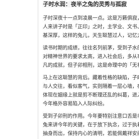
子时水润：夜半之兔的灵秀与孤寂
子时深夜十一点到凌晨一点。这是万籁俱寂
人来讲子时是「正印」之时，主学业、文书
基深厚，这样的兔儿，天生聪慧过人，记忆
读书时期的成绩，往往名列前茅，受到子水
对精神世界的要求太高，进入社会后，多从
凡的成就，但子卯相刑，这是命理中的「无
马上在这聪慧的背后。藏着性格的缺陷，子
与人交往，看似客气，实则隔着一层心墙，
体现在姻缘上就是剪不断理还乱的纠葛，进入
今年格外容易陷入人际纠纷。
受到子卯刑的作用。今年要特别注意口舌是
兔来讲今年的关键，在于放下执念，过于执
抽身而出，保持内心的清明，若能佩戴祥安