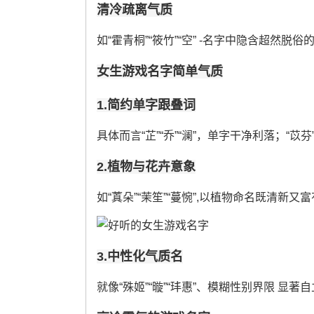
清冷疏离气质
如“霍青桐”“筱竹”“空” -名字中隐含超然脱
女生游戏名字简单气质
1.简约单字跟叠词
具体而言“芷”“乔”“澜”，单字干净利落；“苡
2.植物与花卉意象
如“蒖朵”“茉笙”“蔓惋”,以植物命名既清新又富
3.中性化气质名
就像“殊姬”“暶”“玤惠”、模糊性别界限 显著