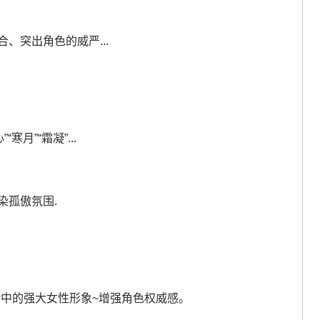
合、突出角色的威严...
寒月”“霜凝”...
渲染孤傲氛围.
联神话中的强大女性形象~增强角色权威感。