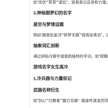
如“优优”“菲菲”“诺拉”，容易易记且亲和力强
3.神秘跟梦幻的名字
星空与梦境话题
例如“跟我坠星河”“碎梦无痕”“夜雨染青衣”
抽象词汇创新
通过拼贴冷僻字或音韵独特的字词，如“棂黯”“
游戏名字女生高冷
1.冷兵器与力量标记
武器名称衍生
如“剑心”“刃舞者”“霜刃无痕”- 直接传递凌