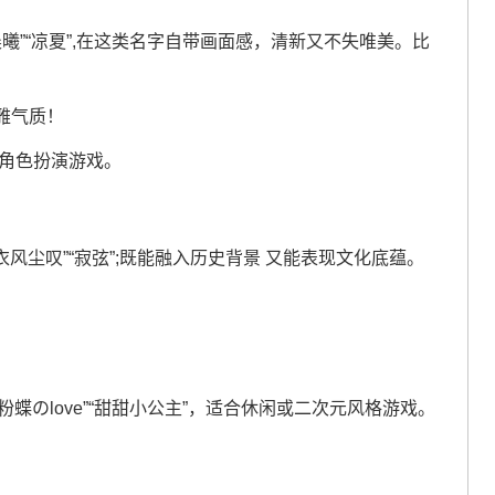
晨曦”“凉夏”,在这类名字自带画面感，清新又不失唯美。比
雅气质！
向角色扮演游戏。
衣风尘叹”“寂弦”;既能融入历史背景 又能表现文化底蕴。
粉蝶のlove”“甜甜小公主”，适合休闲或二次元风格游戏。