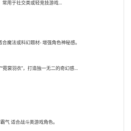
；常用于社交类或轻竞技游戏...
，适合魔法或科幻题材- 增强角色神秘感。
霓裳羽衣”，打造独一无二的奇幻感...
厉同霸气 适合战斗类游戏角色。