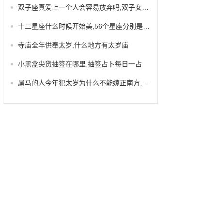
双子座真爱上一个人会容易放弃吗,双子女彻底爱上一个人
十二星座什么时候开始美,56个星座分别是什么
寺庙全年供奉太岁,什么地方有太岁庙
小黑盒尖货抽签在哪里,抽签占卜每日一占
属马的人今年犯太岁为什么不能嫁正南方,本命年的大忌属马