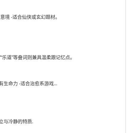
俗的意境 -适合仙侠或玄幻题材。
芬”“乐道”等叠词则兼具温柔跟记忆点。
有生命力 -适合治愈系游戏...
自立与冷静的特质.