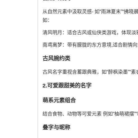
从自然元素中汲取灵感- 如“雨淋夏末”“拂晓
如：
清风明月：适合古风或仙侠类游戏，体现淡
南鸢离梦：带有朦胧的东方意境,适合剧情
古风婉约类
古风名字重视含蓄跟典雅，如“醉枫染墨”“素
2.可爱跟甜美的名字
萌系元素组合
结合食物、动物等可爱元素 例如“柚萌裙摆”“
叠字与昵称