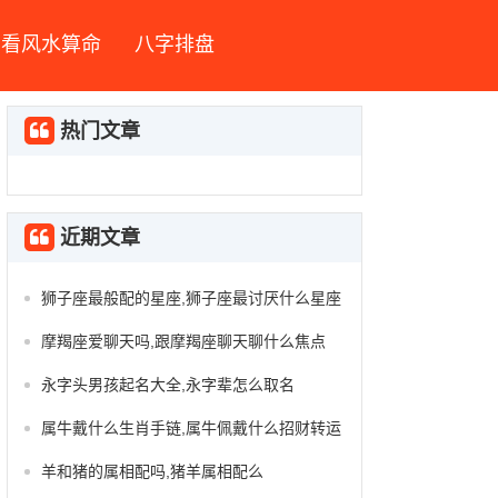
看风水算命
八字排盘
热门文章
近期文章
狮子座最般配的星座,狮子座最讨厌什么星座
摩羯座爱聊天吗,跟摩羯座聊天聊什么焦点
永字头男孩起名大全,永字辈怎么取名
属牛戴什么生肖手链,属牛佩戴什么招财转运
羊和猪的属相配吗,猪羊属相配么