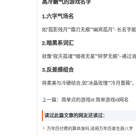
高冷霸气的游戏名字
1.六字气场名
如“孤影残月”“霜刃无痕”“幽冥孤月”- 长
2.暗黑系词汇
就像“寂灭孤魂”“暗夜无星”“碎梦无痕”~通
3.反差感组合
将柔美与冷硬结合,如“冰晶玫瑰”“冷月蔷薇”
上一篇：
简单点的游戏id 简单游戏id网名
读过此篇文章的网友还读过：
万年历付费的算命准吗,适用万年历查生辰八字