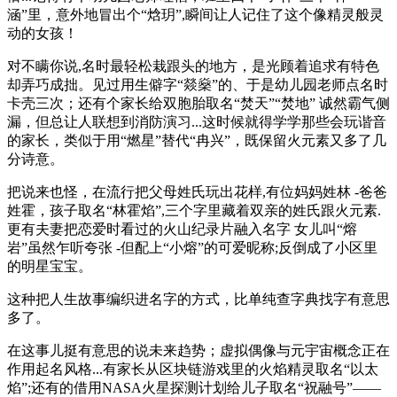
涵”里，意外地冒出个“焓玥”,瞬间让人记住了这个像精灵般灵
动的女孩！
对不瞒你说,名时最轻松栽跟头的地方，是光顾着追求有特色
却弄巧成拙。见过用生僻字“燚燊”的、于是幼儿园老师点名时
卡壳三次；还有个家长给双胞胎取名“焚天”“焚地” 诚然霸气侧
漏，但总让人联想到消防演习...这时候就得学学那些会玩谐音
的家长，类似于用“燃星”替代“冉兴”，既保留火元素又多了几
分诗意。
把说来也怪，在流行把父母姓氏玩出花样,有位妈妈姓林 -爸爸
姓霍，孩子取名“林霍焰”,三个字里藏着双亲的姓氏跟火元素.
更有夫妻把恋爱时看过的火山纪录片融入名字 女儿叫“熔
岩”虽然乍听夸张 -但配上“小熔”的可爱昵称;反倒成了小区里
的明星宝宝。
这种把人生故事编织进名字的方式，比单纯查字典找字有意思
多了。
在这事儿挺有意思的说未来趋势；虚拟偶像与元宇宙概念正在
作用起名风格...有家长从区块链游戏里的火焰精灵取名“以太
焰”;还有的借用NASA火星探测计划给儿子取名“祝融号”——