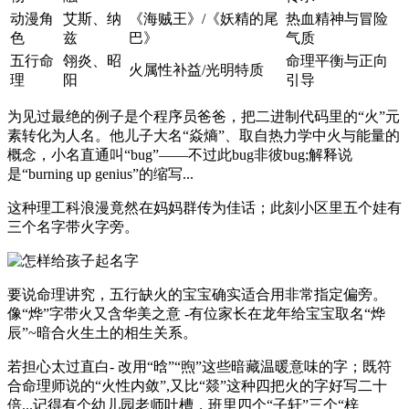
动漫角
艾斯、纳
《海贼王》/《妖精的尾
热血精神与冒险
色
兹
巴》
气质
五行命
翎炎、昭
命理平衡与正向
火属性补益/光明特质
理
阳
引导
为见过最绝的例子是个程序员爸爸，把二进制代码里的“火”元
素转化为人名。他儿子大名“焱熵”、取自热力学中火与能量的
概念，小名直通叫“bug”——不过此bug非彼bug;解释说
是“burning up genius”的缩写...
这种理工科浪漫竟然在妈妈群传为佳话；此刻小区里五个娃有
三个名字带火字旁。
要说命理讲究，五行缺火的宝宝确实适合用非常指定偏旁。
像“烨”字带火又含华美之意 -有位家长在龙年给宝宝取名“烨
辰”~暗合火生土的相生关系。
若担心太过直白- 改用“晗”“煦”这些暗藏温暖意味的字；既符
合命理师说的“火性内敛”,又比“燚”这种四把火的字好写二十
倍...记得有个幼儿园老师吐槽，班里四个“子轩”三个“梓