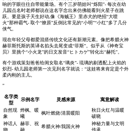
响的字眼往往自带能量场。有个三岁萌娃叫“烁阳”- 每次在幼
儿园点名时老师都说在这名字念出来仿佛能看到火星子在跳
跃。要是孩子天生好动,像《海贼王》里赤犬的绝招“大喷
火”那种霸气- 取个“燎原”反倒比常见的“小明”“小红”多了几分
侠气。
现在年轻父母都爱混搭传统文化还有新潮元素。像把希腊火神
赫菲斯托斯的英译名掐头去尾变成“菲斯”。似乎从《神奇宝
贝》里挑个“小火龙”的日文发音“ヒトカゲ”转化出“赫托”。
有个游戏策划爸爸给闺女取名“璃炎”- 琉璃的剔透配上火焰的
炽烈- 幼儿园老师第一次见到名字就说：“这娃将来肯定是个外
柔内刚的主儿。
”
名字类
示例名字
灵感来源
寓意解读
型
自然现
烨枫、暖
秋日火红与温暖
枫叶燃烧/清晨暖阳
象
曦
破晓
神话人
赫菲、祝
神秘力量与文明
希腊火神/我国火神
物
融
传承