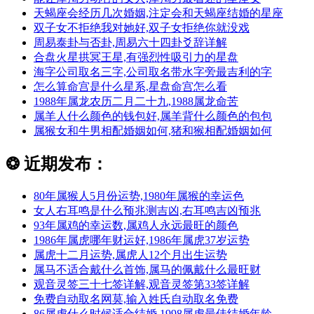
天蝎座会经历几次婚姻,注定会和天蝎座结婚的星座
双子女不拒绝我对她好,双子女拒绝你就没戏
周易泰卦与否卦,周易六十四卦爻辞详解
合盘火星拱冥王星,有强烈性吸引力的星盘
海字公司取名三字,公司取名带水字旁最吉利的字
怎么算命宫是什么星系,星盘命宫怎么看
1988年属龙农历二月二十九,1988属龙命苦
属羊人什么颜色的钱包好,属羊背什么颜色的包包
属猴女和牛男相配婚姻如何,猪和猴相配婚姻如何
❂
近期发布：
80年属猴人5月份运势,1980年属猴的幸运色
女人右耳鸣是什么预兆测吉凶,右耳鸣吉凶预兆
93年属鸡的幸运数,属鸡人永远最旺的颜色
1986年属虎哪年财运好,1986年属虎37岁运势
属虎十二月运势,属虎人12个月出生运势
属马不适合戴什么首饰,属马的佩戴什么最旺财
观音灵签三十七签详解,观音灵签第33签详解
免费自动取名网莫,输入姓氏自动取名免费
86属虎什么时候适合结婚,1998属虎最佳结婚年龄