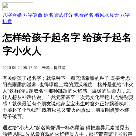
八字合婚
八字算命
姓名测试打分
免费起名
看风水算命
八字
排盘
怎样给孩子起名字 给孩子起名
字小火人
2026-06-24 08:17:51 来源：提胜网
有关给孩子起名字；就像种下一颗充满希望的种子;既要考虑
阳光雨露的滋养 -也得琢磨土壤的肥沃程度！格外是想给“小火
人”这样的话题取名时那种跳跃的火焰感、温暖的生命力，总
让人想从神话传说、自然元素甚至二次元文化里挖出点特别灵
感！就像最近有个朋友说他家宝宝出生时窗外正好飘着枫叶、
干脆起了个“枫焰” 既有秋意又带火的热烈，朋友圈点赞不绕
弯子破百。
通过给“小火人”起名就像调一杯鸡尾酒,得把差异元素摇晃出
独特风味...先从最直观的火焰特质入手，那些带着噼里啪啦声