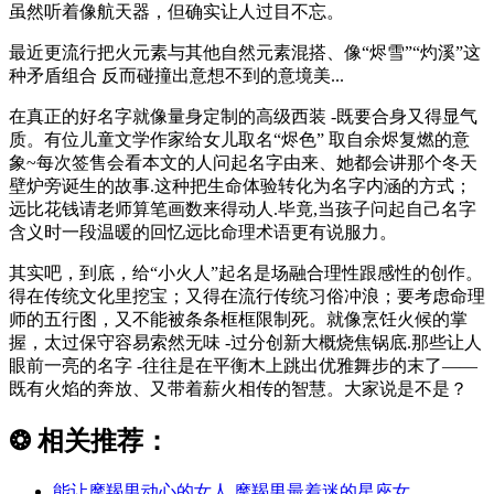
虽然听着像航天器，但确实让人过目不忘。
最近更流行把火元素与其他自然元素混搭、像“烬雪”“灼溪”这
种矛盾组合 反而碰撞出意想不到的意境美...
在真正的好名字就像量身定制的高级西装 -既要合身又得显气
质。有位儿童文学作家给女儿取名“烬色” 取自余烬复燃的意
象~每次签售会看本文的人问起名字由来、她都会讲那个冬天
壁炉旁诞生的故事.这种把生命体验转化为名字内涵的方式；
远比花钱请老师算笔画数来得动人.毕竟,当孩子问起自己名字
含义时一段温暖的回忆远比命理术语更有说服力。
其实吧，到底，给“小火人”起名是场融合理性跟感性的创作。
得在传统文化里挖宝；又得在流行传统习俗冲浪；要考虑命理
师的五行图，又不能被条条框框限制死。就像烹饪火候的掌
握，太过保守容易索然无味 -过分创新大概烧焦锅底.那些让人
眼前一亮的名字 -往往是在平衡木上跳出优雅舞步的末了——
既有火焰的奔放、又带着薪火相传的智慧。大家说是不是？
❂
相关推荐：
能让摩羯男动心的女人,摩羯男最着迷的星座女