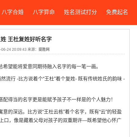
八字合婚
八字算命
姓名测试打分
免费起名
姓 王杜复姓好听名字
06-24 20:09:43 来源：
提胜网
总希望能将爱意同期待融入名字的每一笔一画。
流行 -比方说着个“王杜”着个复姓- 既有传统姓氏的韵味 -
搭配得当的名字更是能赋予孩子不一样是的个人魅力！
意的深远。比方说“王杜云栋”着个名字，既有“云”的轻盈
朗上口，像是藏着父母对孩子的双重期许—既希望他心怀广