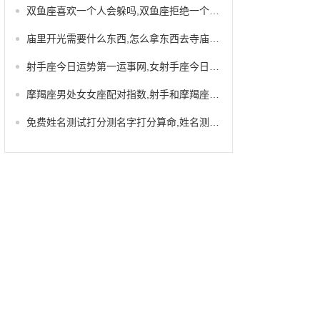
双鱼座喜欢一个人会躲吗,双鱼座拒绝一个人的表现
庙里开光需要什么东西,怎么拿东西去寺庙开光
射手座今日运势第一运事网,女射手座今日运势
摩羯座男处女女座配对指数,射手和摩羯座配对指数
免费姓名测试打分测名字打分算命,姓名测试打分了解