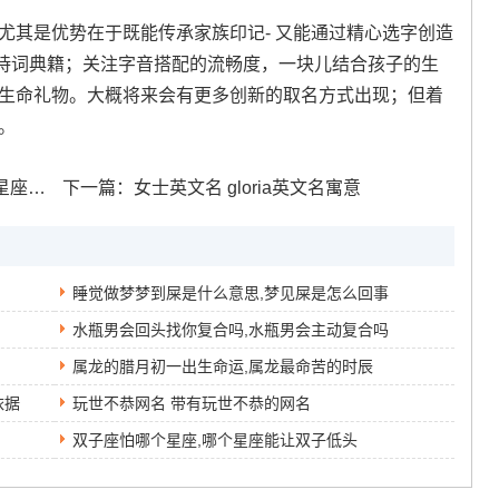
尤其是优势在于既能传承家族印记- 又能通过精心选字创造
诗词典籍；关注字音搭配的流畅度，一块儿结合孩子的生
的生命礼物。大概将来会有更多创新的取名方式出现；但着
。
最配
下一篇：
女士英文名 gloria英文名寓意
睡觉做梦梦到屎是什么意思,梦见屎是怎么回事
水瓶男会回头找你复合吗,水瓶男会主动复合吗
属龙的腊月初一出生命运,属龙最命苦的时辰
依据
玩世不恭网名 带有玩世不恭的网名
双子座怕哪个星座,哪个星座能让双子低头