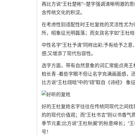
再比方说“王杜楚彬”~楚字强调清晰明澈的思
含传统文化的积淀。
在考虑性别适配性时王杜复姓的灵活性尤为
所，昭象征光明磊落；而女孩名字如“王杜晗
中性名字“王杜予清”同样出彩;予有给予之
感;又增添了现代包容性。
选字方面，带有自然意象的词汇常能点亮王杜
柏长青 -着些字眼不但让名字充满画面感，
比方说“王杜翊晗”中的“翊”取自《诗经》 
好的王杜复姓名字往往在传统同现代之间找到
的的现代价值观；而“王杜书言”则以书香气
季节元素;比方说“王杜秋阑”的秋意绵长；
号！