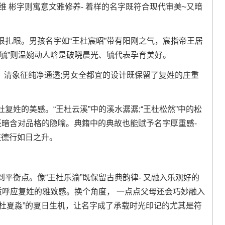
维 彬字则寓意文雅修养- 着样的名字既符合现代审美~又暗
很扎眼。男孩名字如“王杜宸昭”带有阳刚之气，宸指帝王居
毓”则温婉动人晗是破晓晨光、毓代表孕育美好。
意、清象征纯净通透;男女全都宜的设计既保留了复姓的庄重
复姓的美感。“王杜云溪”中的溪水潺潺;“王杜松然”中的松
还暗含对品格的隐喻。典籍中的典故也能赋予名字厚重感-
象征德行如日之升。
平衡点。像“王杜乐渝”既保留古典韵律- 又融入乐观好的
质呼应复姓的雅致感。换个角度， 一点点父母还会巧妙融入
“王杜夏淼”的夏日生机，让名字成了承载时光印记的尤其是符