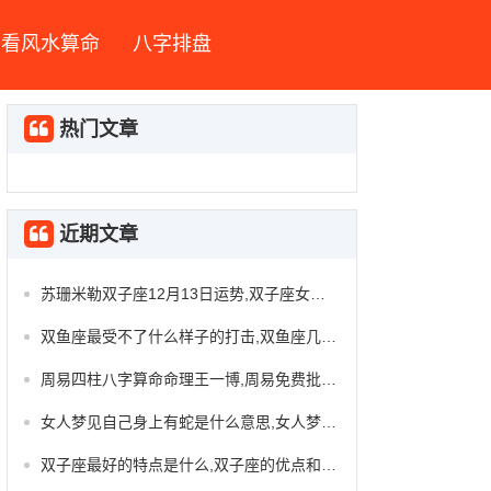
看风水算命
八字排盘
热门文章
近期文章
苏珊米勒双子座12月13日运势,双子座女今日运势
双鱼座最受不了什么样子的打击,双鱼座几岁最漂亮
周易四柱八字算命命理王一博,周易免费批八字四柱
女人梦见自己身上有蛇是什么意思,女人梦见家里很多蛇
双子座最好的特点是什么,双子座的优点和缺点