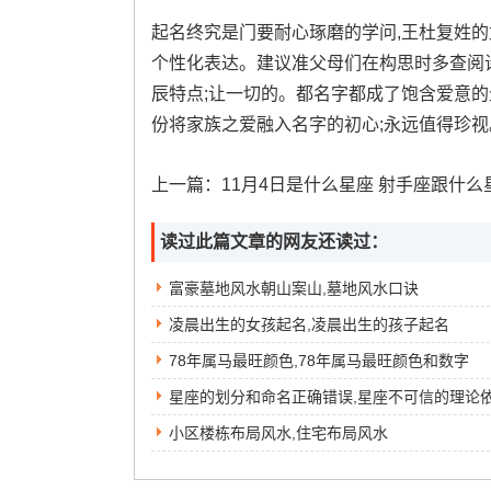
起名终究是门要耐心琢磨的学问,王杜复姓的
个性化表达。建议准父母们在构思时多查阅
辰特点;让一切的。都名字都成了饱含爱意
份将家族之爱融入名字的初心;永远值得珍视
上一篇：
11月4日是什么星座 射手座跟什么星座
读过此篇文章的网友还读过：
富豪墓地风水朝山案山,墓地风水口诀
凌晨出生的女孩起名,凌晨出生的孩子起名
78年属马最旺颜色,78年属马最旺颜色和数字
星座的划分和命名正确错误,星座不可信的理论
小区楼栋布局风水,住宅布局风水