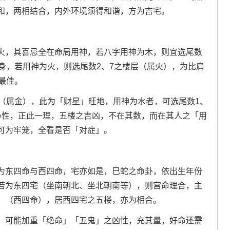
和，两相结合，内外环境须得和谐，方为吉宅。
火，其喜忌全在命局用神，若八字用神为木，则宜选尾数
身，若用神为火，则选尾数2、7之楼层（属火），为比肩
最佳。
层（属金），此为「财星」旺地，用神为水者，可选尾数1、
心性，正此一理，五楼之吉凶，不在其数，而在其人之「用
可为牢笼，全看是否「对症」。
为东四命与西四命，宅亦如是，巳蛇之命卦，依出生年份
若为东四宅（坐南朝北、坐北朝南等），则宫命理合，主
」（西四命），居西四宅之五楼，亦为相合。
，可能加重「绝命」「五鬼」之凶性，充其量，好命还需