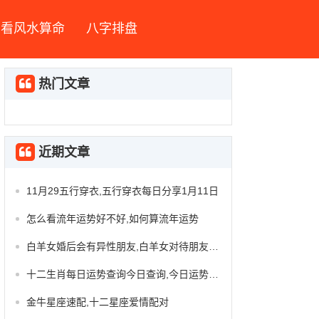
看风水算命
八字排盘
热门文章
近期文章
11月29五行穿衣,五行穿衣每日分享1月11日
怎么看流年运势好不好,如何算流年运势
白羊女婚后会有异性朋友,白羊女对待朋友和喜欢的人
十二生肖每日运势查询今日查询,今日运势今日生肖
金牛星座速配,十二星座爱情配对