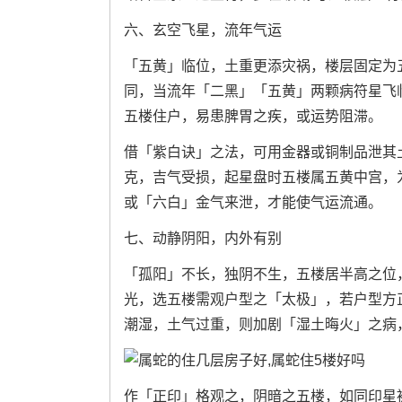
六、玄空飞星，流年气运
「五黄」临位，土重更添灾祸，楼层固定为
同，当流年「二黑」「五黄」两颗病符星飞
五楼住户，易患脾胃之疾，或运势阻滞。
借「紫白诀」之法，可用金器或铜制品泄其
克，吉气受损，起星盘时五楼属五黄中宫，
或「六白」金气来泄，才能使气运流通。
七、动静阴阳，内外有别
「孤阳」不长，独阴不生，五楼居半高之位
光，选五楼需观户型之「太极」，若户型方
潮湿，土气过重，则加剧「湿土晦火」之病
作「正印」格观之，阴暗之五楼，如同印星