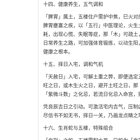
十四、健康养生，五气调和
「脾胃」属土，五楼住户需护中焦，巳火对
脾胃壅塞之疾，以「五行」中医理论，火生
耗，出现心慌、失眠等症，那「木」可疏土
日常养生之路，可加强体育锻炼，以动生阳
健康之根本。
十五、择日入宅，调和气机
「天赦日」入宅，可解土重之弊，即便选定
旺之日，或木生火之日，避开土旺之日，那
「紫微斗数」之化忌，若流日化忌入命宫，
凭良辰吉日之引动。可激活宅内吉气，压制
尽信书不如无书，择日一关，乃画龙点睛之
十六、生肖蛇与五楼，特殊组合