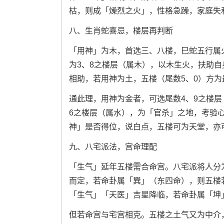
枯，则成「燥烈之火」，性格急躁，家庭失
八、生肖蛇喜忌，楼层再判断
「用神」为木，首选三、八楼，巳蛇五行属
为3、8之楼层（属木），以木生火，扶助自
相助，若用神为土，五楼（尾数5、0）方为
通此理，用神为金者，可选尾数4、9之楼
6之楼层（属水），为「官杀」之地，考验
神」是否得位，说白点，五楼可为天堂，亦
九、八宅派法，宫命理配
「生气」延年五楼需合命宫。八宅派将人分
而定，若命卦属「巽」（东四命），则五楼
「生气」「天医」吉星降临，若命卦属「坤
但若命宫与宅宫相克。五楼之土气又为中介