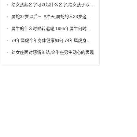
给女孩起名字可以起什么名字,给女孩子取名字优雅
属蛇32岁以后三飞冲天,属蛇的人33岁这年是不是不顺利
属牛的什么时候转运呢,1985年属牛何时走大运
74年属虎今年身体健康如何,74年属虎身体方面
处女座面对感情纠结,金牛座男生动心的表现