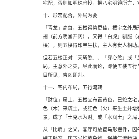
宅配，否则如明珠暗投，据八宅明镜所言，
十、形峦配合，外局为要
「青龙」高耸，五楼得势更佳，楼宇之外局
翅（前方明堂开阔），又得「白虎」驯服（
楼），则五楼得印星生扶，主人有贵人相助
但若五楼正对「天斩煞」、「穿心煞」或「
局，主意外之灾，尽此而论，即便五楼五行
目所见，吉凶即判。
十一、宅内布局，五行流转
「财位」属土，五楼宜布置黄色，巳蛇之宅
色（木）来疏土，或红色（火）来生土并增
景，成了「土克水为财」或「水润土」之局
从「比肩」之义，客厅可放置马形摆件，因
结于卧室，床下忌堆放杂物，保持气流畅通