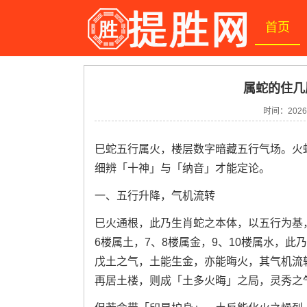
首页
属蛇的住几
时间：2026-
巳蛇五行属火，楼层数字暗藏五行气场。火
细辨「十神」与「纳音」才能定论。
一、五行升降，气机流转
巳火通根，此乃生肖蛇之本体，以五行为基，
6楼属土，7、8楼属金，9、10楼属水，
戊土之气，土能生金，亦能晦火，其气机流
再居土楼，则成「土多火晦」之局，灵秀之