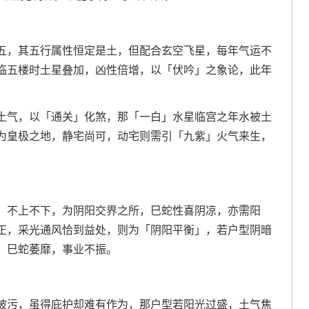
五，其五行属性恒定是土，但配合玄空飞星，每年气运不
临五楼时土星叠加，凶性倍增，以「伏吟」之象论，此年
土气，以「通关」化煞，那「一白」水星临宫之年水被土
为皇极之地，静宅尚可，动宅则需引「九紫」火气来生，
，不上不下，为阴阳交界之所，巳蛇性喜阴凉，亦需阳
正，采光通风恰到益处，则为「阴阳平衡」，若户型阴暗
，巳蛇萎靡，事业不振。
被污，虽得庇护却难有作为，那户型若阳光过盛，土气焦