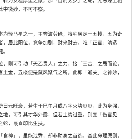
，转为安稳厚重之象，那「自刑太岁」之蛇，尤忌燥土相
此中微妙，不可不察。
本为驿马星之一，主奔波劳碌，将宅居定于五楼，五为奇
者，居此阳位，竞争加剧，财来财去，唯「正官」清透
健。
位，则可引动「天乙贵人」之力，接「三合」之局而论，
喜土金，五楼便是藏风聚气之所，此即「通关」之神妙，
辨日元旺衰，若生于巳午月或八字火势炎炎，此为身强，
之地，可引其才华外露，但若土势过重，则变「伤官见
之蛇，最喜印比生扶。
「食神」，虽能泄秀，却非助身之首选，基此命理原则，