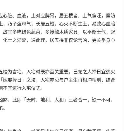
应心脏、血液，土对应脾胃，居五楼者，土气偏旺，需防
土，乃子盗母气，长居五楼，心火不断生土，易致心血暗
，故宜多吃绿色蔬菜，多接触木质家具，以平衡土气，起
，化土之滞涩，通此理，居五楼非仅论吉凶，更关乎身心
五楼为吉宅，入宅时辰亦至关重要，巳蛇之人择日宜选火
「嫁娶择日」之法，入宅亦忌与户主生肖相冲相刑，结合
则不宜进行入宅仪式。
凶煞，此即「天时、地利、人和」三者合一，缺一不可，
笔。