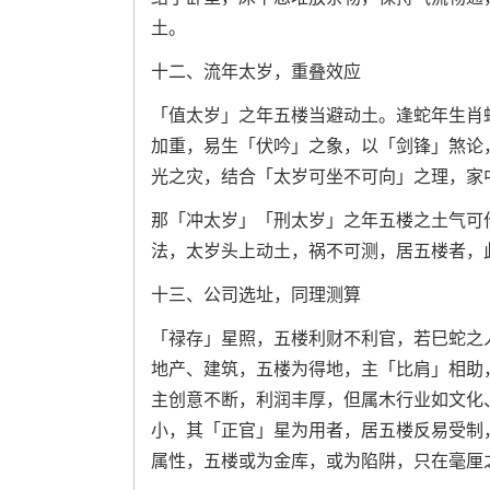
土。
十二、流年太岁，重叠效应
「值太岁」之年五楼当避动土。逢蛇年生肖
加重，易生「伏吟」之象，以「剑锋」煞论
光之灾，结合「太岁可坐不可向」之理，家
那「冲太岁」「刑太岁」之年五楼之土气可
法，太岁头上动土，祸不可测，居五楼者，
十三、公司选址，同理测算
「禄存」星照，五楼利财不利官，若巳蛇之
地产、建筑，五楼为得地，主「比肩」相助
主创意不断，利润丰厚，但属木行业如文化
小，其「正官」星为用者，居五楼反易受制
属性，五楼或为金库，或为陷阱，只在毫厘