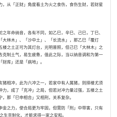
力，从「正财」角度看土为火之食伤，食伤生财，若财星
蛇之年命纳音，各有不同，如乙巳，辛巳、己巳，丁巳、
「大林木」、「沙中土」、「长流水」，那乙巳「覆灯
五楼之土正可为其灯台，光明普照，但己巳「大林木」之
去克制土气，易生疲惫，值此之际，当以纳音调和为第一
「财库」还是「病地」。
亥猪相冲，此为六冲之一，若家中有人属猪，则择楼尤须
冲力，成了「克冲」之局，但若对冲力量过强，五楼之土
宁，那「巳申相合」又相刑，关系复杂。
申金之力，使合局更为牢固，但需防「刑」中带害，只有
行之生克制化，才能求得一家之安和。