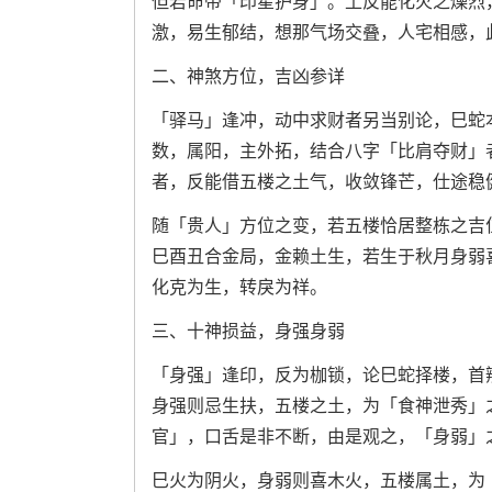
但若命带「印星护身」。土反能化火之燥烈
激，易生郁结，想那气场交叠，人宅相感，
二、神煞方位，吉凶参详
「驿马」逢冲，动中求财者另当别论，巳蛇
数，属阳，主外拓，结合八字「比肩夺财」
者，反能借五楼之土气，收敛锋芒，仕途稳
随「贵人」方位之变，若五楼恰居整栋之吉
巳酉丑合金局，金赖土生，若生于秋月身弱
化克为生，转戾为祥。
三、十神损益，身强身弱
「身强」逢印，反为枷锁，论巳蛇择楼，首
身强则忌生扶，五楼之土，为「食神泄秀」
官」，口舌是非不断，由是观之，「身弱」
巳火为阴火，身弱则喜木火，五楼属土，为