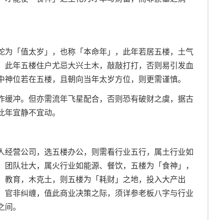
蛇为「值太岁」，也称「本命年」，此年若居五楼，土气
，此年五楼住户尤忌大兴土木，敲敲打打，否则易引发血
中神位若在五楼，且朝向当年太岁方位，则更需谨慎。
作缓冲。但亦需流年飞星配合，否则恐有破财之虞，据古
此年宜静不宜动。
人经营公司，选五楼办公，则需看行业五行，属土行业如
，团队壮大，属火行业如能源、餐饮，五楼为「食神」，
、教育，木克土，则五楼为「耗财」之地，投入大产出
，官非纠缠，值此商业决策之际，须详参老板八字与行业
之间。