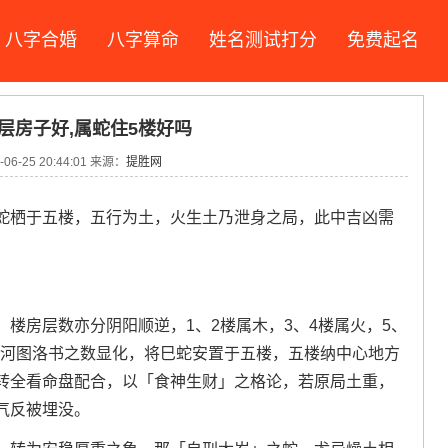
八字合婚
八字算命
姓名测试打分
免费起名
层房子好,属蛇住5楼好吗
06-25 20:44:01 来源：
提胜网
蛇栖于五楼，五行为土，火生土乃泄身之局，此中吉凶需
楼房层数亦分阴阳顺逆，1、2楼属木，3、4楼属火，5、
此乃河图洛书之数显化，将巳蛇安置于五楼，五楼纳中心地方
转全看命盘配合，以「食神生财」之格论，若原局土重，
气反被埋没。