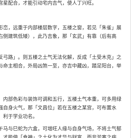
宫星配合，才能引动宅内吉气，使人丁兴旺。
形峦，远重于内部楼层数字，五楼之窗，若见「朱雀」展
右侧建筑低矮），此乃吉象，那「玄武」有靠（后有高
。
反弓路」。则五楼之土气无法化解，反成「土受木克」之
与命主相合，外局凶煞一至，亦吉中藏凶，踏足阳台，举
，内部色彩与装饰可调和五行，五楼土气本重，可多用绿
强自身火气，那「文昌位」若在五楼之某宫，可布置水
，利于学业功名。
午马与巳蛇为六盒，可增旺人缘与自身气场，不将土气郁
，才能使「食神」之土化为才华与财富，而非淤塞之病