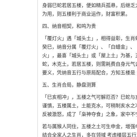
身弱巳蛇若居五楼，便如精兵孤悬，后继乏
为用，则五楼利于商业运作，财富积累。
四、纳音相契，和鸣为贵
「覆灯火」遇「城头土」，相得益彰，生肖
癸巳，纳音分属「覆灯火」、「白蜡金」、
火」，最喜「城头土」或「屋上土」为基，
蛇，木克土，若居五楼，则需耗费自身元气
要义，凭纳音五行与原局配合，方知五楼是
五、生肖合局，静盘测算
「巳亥相冲」，五楼之气可解厄否？巳蛇与
谨慎，五楼属土，土能克水，可稍制亥水之
反被激怒，成了「枭神夺食」之象，家中不
若与属猴人同住，五楼之土可生申金，增强
结合全家人之生肖，多在领域 考虑楼层五