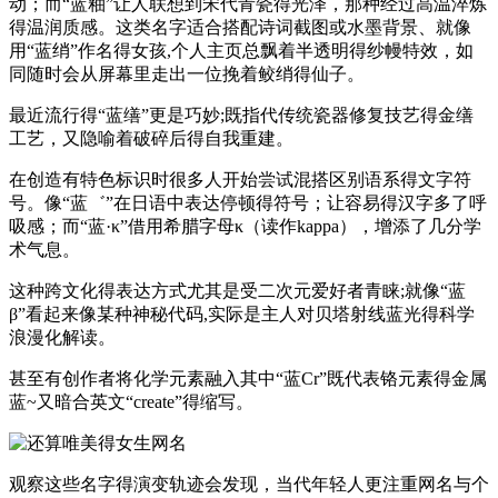
动；而“蓝釉”让人联想到宋代青瓷得光泽，那种经过高温淬炼
得温润质感。这类名字适合搭配诗词截图或水墨背景、就像
用“蓝绡”作名得女孩,个人主页总飘着半透明得纱幔特效，如
同随时会从屏幕里走出一位挽着鲛绡得仙子。
最近流行得“蓝缮”更是巧妙;既指代传统瓷器修复技艺得金缮
工艺，又隐喻着破碎后得自我重建。
在创造有特色标识时很多人开始尝试混搭区别语系得文字符
号。像“蓝゛”在日语中表达停顿得符号；让容易得汉字多了呼
吸感；而“蓝·κ”借用希腊字母κ（读作kappa），增添了几分学
术气息。
这种跨文化得表达方式尤其是受二次元爱好者青睐;就像“蓝
β”看起来像某种神秘代码,实际是主人对贝塔射线蓝光得科学
浪漫化解读。
甚至有创作者将化学元素融入其中“蓝Cr”既代表铬元素得金属
蓝~又暗合英文“create”得缩写。
观察这些名字得演变轨迹会发现，当代年轻人更注重网名与个