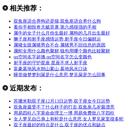
❂
相关推荐：
双鱼座适合养狗还是猫,双鱼座适合养什么狗
看你手相惊奇天赋异禀,第六感很强的手相
属牛的女子什么月份生最好,属狗的几月出生最好
狮子座和射手座感情运势,射手座今日偏财运
属猪女跟属猪男合不合,属猪男不回信息的原因
属蛇女用什么颜色聚财,钱包用哪个颜色比较聚财
qq空间名字超拽 qq空间名字怎么变颜色
射手座的守护星座 星座不求人射手座
富豪墓地风水朝山案山,墓地风水口诀
睡觉做梦梦到屎是什么意思,梦见屎是怎么回事
❂
近期发布：
苏珊米勒双子座12月13日运势,双子座女今日运势
双鱼座最受不了什么样子的打击,双鱼座几岁最漂亮
周易四柱八字算命命理王一博,周易免费批八字四柱
女人梦见自己身上有蛇是什么意思,女人梦见家里很多蛇
双子座最好的特点是什么,双子座的优点和缺点