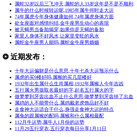
属蛇32岁以后三飞冲天,属蛇的人33岁这年是不是不顺利
属牛的什么时候转运呢,1985年属牛何时走大运
74年属虎今年身体健康如何,74年属虎身体方面
处女座面对感情纠结,金牛座男生动心的表现
被天蝎男当备胎揭穿,如果你是天蝎的备胎
家里人身体不好风水,让家里变旺的风水
属蛇金牛座男人能吗,属蛇金牛座男婚姻
❂
近期发布：
十年大运偏财是什么意思,十年七杀大运预示什么
属虎的买9楼好吗,属猴的买几层楼好
1932年出生属什么生肖属相,1932年属猴人今年吉凶
五行属火男孩取名最好的字,起名五行属火的字
做梦梦到牙齿出血不止什么意思,做梦梦到牙齿掉了出血
属鸡的人不能带什么,属鸡戴老虎饰品好不好
走食神大运适合干什么,身强走食神大运的特点
属兔的跟属猴的配吗,属猴和什么属相最配
112月牛运势,属牛人1月份的运势
11月29五行穿衣,五行穿衣每日分享1月11日