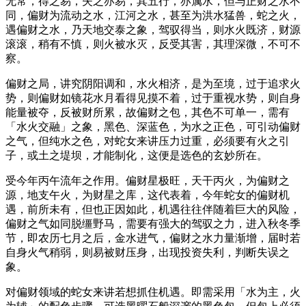
无常，得之易，失之亦易，其五行，亦属水，但与正财之水不
同，偏财为流动之水，江河之水，甚至为洪水猛兽，蛇之火，
遇偏财之水，乃天地交泰之象，驾驭得当，则水火既济，财源
滚滚，稍有不慎，则火被水灭，反受其害，其理深微，不可不
察。
偏财之局，讲究阴阳调和，水火相济，是为至境，过于追求火
势，则偏财如镜花水月看得见摸不着，过于重视水势，则自身
能量被夺，反被财所累，故偏财之包，其色不可单一，需有
「水火交融」之象，黑色、深蓝色，为水之正色，可引动偏财
之气，但纯水之色，对蛇女来讲压力过重，必须要有火之引
子，或土之堤坝，才能制化，这便是选色的玄妙所在。
受今年丙午流年之作用。偏财星极旺，天干丙火，为偏财之
源，地支午火，为财星之库，这代表着，今年蛇女的偏财机
遇，前所未有，但也正因如此，机遇往往伴随着巨大的风险，
偏财之气如同脱缰野马，需要有强大的驾驭之力，进入秋冬季
节，即农历七月之后，金水进气，偏财之水力量渐增，届时若
自身火气稍弱，则易被财压身，出现投资失利，判断失误之
象。
对偏财领域的蛇女来讲若想抓住机遇。即需采用「水为主，火