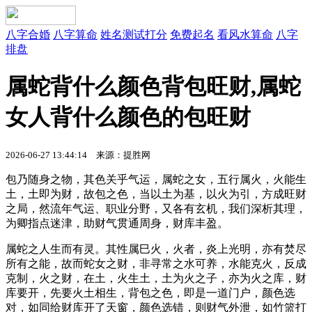
八字合婚
八字算命
姓名测试打分
免费起名
看风水算命
八字
排盘
属蛇背什么颜色背包旺财,属蛇
女人背什么颜色的包旺财
2026-06-27 13:44:14 来源：提胜网
包乃随身之物，其色关乎气运，属蛇之女，五行属火，火能生
土，土即为财，故包之色，当以土为基，以火为引，方成旺财
之局，然流年气运、职业分野，又各有玄机，我们深析其理，
为卿指点迷津，助财气贯通周身，财库丰盈。
属蛇之人生而有灵。其性属巳火，火者，炎上光明，亦有焚尽
所有之能，故而蛇女之财，非寻常之水可养，水能克火，反成
克制，火之财，在土，火生土，土为火之子，亦为火之库，财
库要开，先要火土相生，背包之色，即是一道门户，颜色选
对，如同给财库开了天窗，颜色选错，则财气外泄，如竹篮打