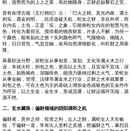
刚，借势而为的上上之策，有此物随身，正财必如磐石之安。
昔有命理古籍《五行精纪》云：「巳火之精。其光内敛，遇土
则实，遇金则明」，此语道破天机，蛇女之财，非在外求，而
在内实，土包，正是「实」之象，它能将蛇女内在的智慧与光
热，转化为看得见、摸得着的物质财富，许多人不解，为何一
个颜色，能有如此之效？实则颜色即气，气随物动，物随人
转，日日背负，气息交融，命局自然潜移默化，向旺财之局靠
拢。
再看职业分野，若蛇女从事创意，策划、文化等属火木之行
业，本就火旺，则包之色，更应以土为主，且宜深不宜浅，深
土色，如熟褐色，深咖啡色，能强力吸纳过剩之火气，若蛇女
从事金融，管理、法律等属金水之行业，正财之水本就重要，
则包之色，可在土色为主的基础上增加金色或银色的五金件作
为呼应，以土生金，金生水，形成流通，让财运循环无端，源
源不绝。
二、玄水藏珠：偏财领域的阴阳调和之机
偏财者，意外之得，投资之利，众人之财，属蛇女人天生敏
锐，于偏财一道，常有出人意料之灵感，然偏财之气，暴烈且