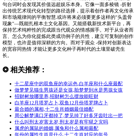
句台词时会发现其价值远超娱乐本身。它像一面多棱镜 -折射
出传统艺术现代化转型的路径选择，提示着创作者再文化传承
和市场规律间的平衡智慧.或许将来必须要更多这样的"头盖骨
现象"—既能扎根本土文化基因。又能搭载新技术新平台，再
保持艺术纯粹性的完成跟当代观众的情感握手。对于从业者而
言、怎么为你化提炼此类成功例子的共性，建立可复制的创作
模型，也许是值得深耕的方向。而对于观众 -保持对创新表达
的宽容同热情 才能让更多文化种子再时代的土壤里破壳生
长。
❂
相关推荐：
十二星座中的双鱼座的幸运色,白羊座和什么座最配
做梦梦见猫生男孩还是女孩,胎梦梦到水是男孩女孩
招财树放哪里养,招财树怎么摆放能旺财
白羊座12月塔罗占卜,双鱼12月份塔罗牌占卜
最合婚的属相,十二生肖婚姻最佳婚配
周公解梦满口牙都掉了,梦见掉了好多牙齿吐出一把
什么叫刑太岁害太岁,刑太岁是有牢狱之灾吗
属虎的属鼠的婚姻,属兔和什么属相最配
年份的属性生肖是什么,十二生肖对应的年号