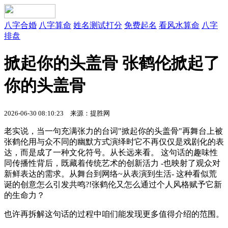
八字合婚
八字算命
姓名测试打分
免费起名
看风水算命
八字
排盘
掀起你的头盖骨 张鹤伦掀起了
你的头盖骨
2026-06-30 08:10:23 来源：提胜网
老实说，当一句充满张力的台词"掀起你的头盖骨"再舞台上被
张鹤伦用与众不同的幽默方式演绎时它不再仅仅是戏剧化的表
达，而是成了一种文化符号。从长远来看。 这句话的趣味性
同传播性背后，既藏着传统艺术的创新活力 -也映射了观众对
新鲜表达的需求。从舞台到网络~从表演到生活- 这种看似荒
诞的创意怎么引发共鸣?!张鹤伦又怎么通过个人风格赋予它新
的生命力？
也许再拆解这句话的过程中咱们能发现更多值得介绍的范围。