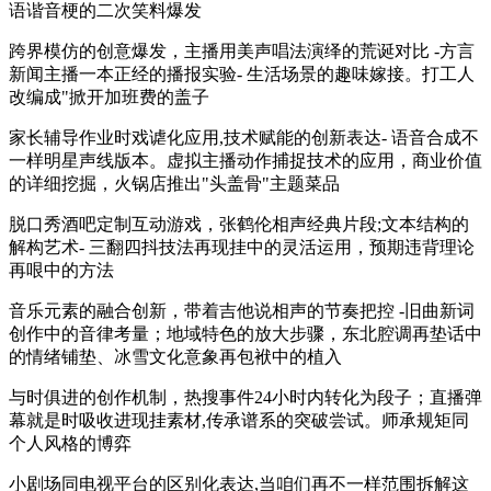
语谐音梗的二次笑料爆发
跨界模仿的创意爆发，主播用美声唱法演绎的荒诞对比 -方言
新闻主播一本正经的播报实验- 生活场景的趣味嫁接。打工人
改编成"掀开加班费的盖子
家长辅导作业时戏谑化应用,技术赋能的创新表达- 语音合成不
一样明星声线版本。虚拟主播动作捕捉技术的应用，商业价值
的详细挖掘，火锅店推出"头盖骨"主题菜品
脱口秀酒吧定制互动游戏，张鹤伦相声经典片段;文本结构的
解构艺术- 三翻四抖技法再现挂中的灵活运用，预期违背理论
再哏中的方法
音乐元素的融合创新，带着吉他说相声的节奏把控 -旧曲新词
创作中的音律考量；地域特色的放大步骤，东北腔调再垫话中
的情绪铺垫、冰雪文化意象再包袱中的植入
与时俱进的创作机制，热搜事件24小时内转化为段子；直播弹
幕就是时吸收进现挂素材,传承谱系的突破尝试。师承规矩同
个人风格的博弈
小剧场同电视平台的区别化表达,当咱们再不一样范围拆解这