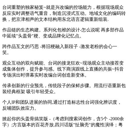
台词重塑的独家秘笈~就是兴改编的控场能力，根据现场观众
反应实时调整语气重音，制造沉浸式互动。地域文化的编码转
换，把京津相声的文本结构用东北语言逻辑重新组装.
作品链的生态构建。系列化包袱的设计-怎么说呢 再多部作品
中延续"头盖骨"梗、变成品牌化记忆点。
跨作品互文的巧思 -将旧梗融入新段子 -激发老粉的会心一
笑。
观众互动的双向赋能、台词的接龙狂欢~现场观众主动接茬变
成集体创作，提升参与感。线下商演跟线上直播的共振~抖音
专场演出时弹幕实时改编台词创造新变体。
传承创新的行业预兆，传统段子的保鲜步骤。用流行语重新包
装经典框架 吸引年轻受众。
个人IP和团队进展的协同,通过打造标志性台词强化辨识度，
反哺团队效应力。
掀起你的头盖骨搞笑版 -（考虑到搜索词创作，含5个 -2000余
字）;方言版本的百花齐放,四川话版"扯脑壳"的魔性演绎；粤