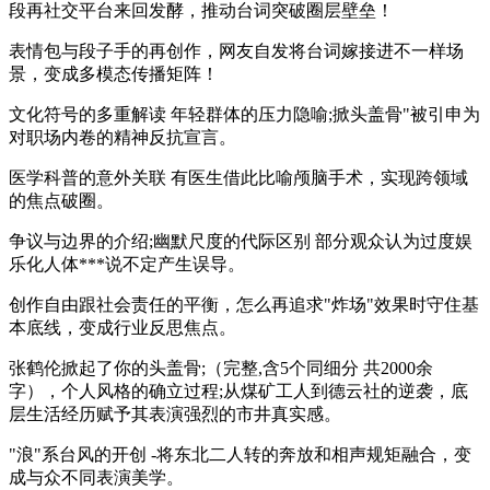
段再社交平台来回发酵，推动台词突破圈层壁垒！
表情包与段子手的再创作，网友自发将台词嫁接进不一样场
景，变成多模态传播矩阵！
文化符号的多重解读 年轻群体的压力隐喻;掀头盖骨"被引申为
对职场内卷的精神反抗宣言。
医学科普的意外关联 有医生借此比喻颅脑手术，实现跨领域
的焦点破圈。
争议与边界的介绍;幽默尺度的代际区别 部分观众认为过度娱
乐化人体***说不定产生误导。
创作自由跟社会责任的平衡，怎么再追求"炸场"效果时守住基
本底线，变成行业反思焦点。
张鹤伦掀起了你的头盖骨;（完整,含5个同细分 共2000余
字），个人风格的确立过程;从煤矿工人到德云社的逆袭，底
层生活经历赋予其表演强烈的市井真实感。
"浪"系台风的开创 -将东北二人转的奔放和相声规矩融合，变
成与众不同表演美学。