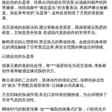
掀起你的头盖骨、经典台词的诞生同演变;从戏曲到相声的跨
界嫁接，传统戏曲中"掀起盖头"的含蓄表达- 再相声舞台被解
是。加起来夸张的"头盖骨"- 这种反差制造了天然的喜剧效
果。
语言游戏的创新法则,通过替换改变原意，既保留观众熟悉的
框架，又制造意外惊喜 变成现代喜剧创作的常用手法。
解构背后的心理密码 禁忌焦点的释放快感、会效应到身体部
位的调侃触碰了日常禁忌边界,再安全范围内释放压抑情绪。
残暴元素的喜剧化处理，将***场景转化为语言游戏- 考验着
创作者再敏感边缘试探的功力。
舞台表演的二次创作，肢体动作的强化记忆 -张鹤伦标志性
的"掀头"手势配合面部表情~让抽象台词具象化。
方言韵味的加成作用;东北口音特有的顿挫感，为台词增添了
市井气息的生动性。
网络时代的裂变传播 -短***截取的病毒式扩散；15秒高光片