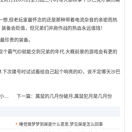
一想,但老玩家最怀念的还是那种带着电流杂音的亲密而热
刷新 装备会贬值，但兄弟们并肩作战的热血永远值钱！
奇最珍贵的装备。
个霸气ID就能交到兄弟的年代.大概前景的游戏会有更的
M.下次建号时试试看给自己起个响亮的ID，说不定哪天沙巴
生肖
下一篇：
属鼠的几月份破月,属鼠犯月是几月份
睡觉做梦梦到屎是什么意思,梦见屎是怎么回事