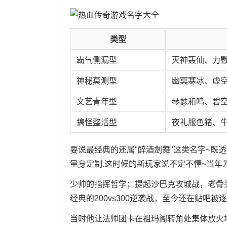
类型
霸气侧漏型
灭神轰仙、力
神秘莫测型
幽冥寒冰、虚
文艺青年型
琴瑟和鸣、碧
搞怪整活型
夜礼服色猪、
要说最经典的还属"醉酒劍舞"这类名字~既
量身定制.这时候的新玩家说不定不懂~当年为
少帅的指挥哲学；提起沙巴克攻城战，老骨
经典的200vs300逆袭战，至今还在贴吧被
当时他让法师团卡在祖玛阁转角处集体放火墙