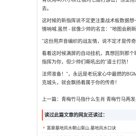
去。
这时候的新指挥说不定更注重战术板数据想
情呐喊.虽然 - 就像少帅的名言："地图会
"这份用声音编织的战友情，说不定才是传
看着这时候满屏的自动挂机，真想回到那个取
指挥为你，但少帅们嘶吼出的"道士打防！
法师准备！"，永远是老玩家心中最燃的BG
克城头，就会飘扬着属于你的传奇！
上一篇：
青梅竹马指什么生肖 青梅竹马两发小指什么
读过此篇文章的网友还读过：
富豪墓地风水朝山案山,墓地风水口诀