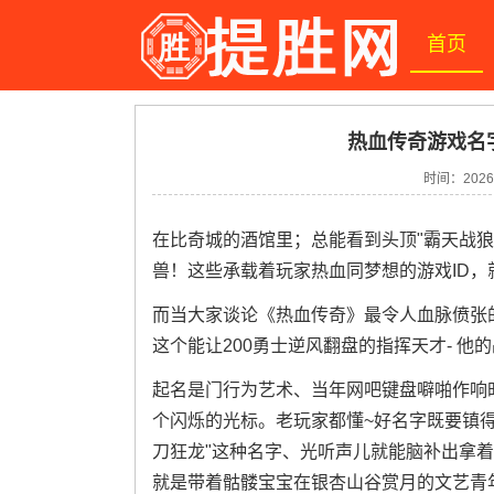
首页
热血传奇游戏名
时间：2026-
在比奇城的酒馆里；总能看到头顶"霸天战狼
兽！这些承载着玩家热血同梦想的游戏ID，
而当大家谈论《热血传奇》最令人血脉偾张
这个能让200勇士逆风翻盘的指挥天才- 
起名是门行为艺术、当年网吧键盘噼啪作响
个闪烁的光标。老玩家都懂~好名字既要镇
刀狂龙"这种名字、光听声儿就能脑补出拿着
就是带着骷髅宝宝在银杏山谷赏月的文艺青