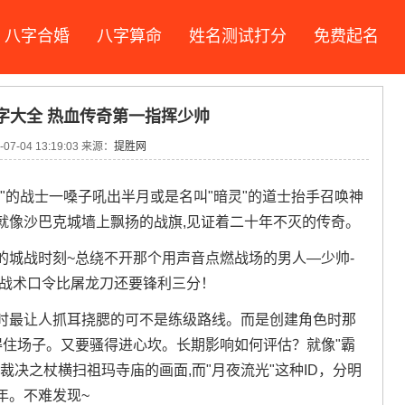
八字合婚
八字算命
姓名测试打分
免费起名
字大全 热血传奇第一指挥少帅
07-04 13:19:03 来源：
提胜网
"的战士一嗓子吼出半月或是名叫"暗灵"的道士抬手召唤神
就像沙巴克城墙上飘扬的战旗,见证着二十年不灭的传奇。
的城战时刻~总绕不开那个用声音点燃战场的男人—少帅-
他的战术口令比屠龙刀还要锋利三分！
时最让人抓耳挠腮的可不是练级路线。而是创建角色时那
得住场子。又要骚得进心坎。长期影响如何评估？就像"霸
裁决之杖横扫祖玛寺庙的画面,而"月夜流光"这种ID，分明
年。不难发现~