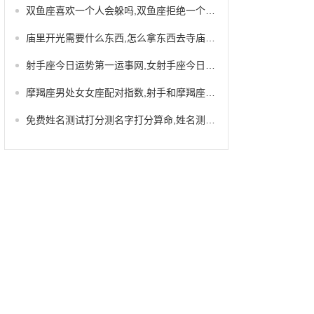
双鱼座喜欢一个人会躲吗,双鱼座拒绝一个人的表现
庙里开光需要什么东西,怎么拿东西去寺庙开光
射手座今日运势第一运事网,女射手座今日运势
摩羯座男处女女座配对指数,射手和摩羯座配对指数
免费姓名测试打分测名字打分算命,姓名测试打分了解