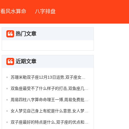
看风水算命
八字排盘
热门文章
近期文章
苏珊米勒双子座12月13日运势,双子座女今日运势
双鱼座最受不了什么样子的打击,双鱼座几岁最漂亮
周易四柱八字算命命理王一博,周易免费批八字四柱
女人梦见自己身上有蛇是什么意思,女人梦见家里很多蛇
双子座最好的特点是什么,双子座的优点和缺点