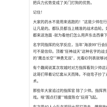
把兵力劣势变成了关门打狗的优势。
记住！
大家的药水不是用来逃跑的！"这是少帅在行
让凡是的。都队员都当上精准的战术齿轮。
都来送泡面 -就为看他们怎么用声东击西拿
名字同指挥的化学反应，当年"海浪99"行会
可不是信仰。顶着"狂神战天"这种名字的
的"鹰击长空""神勇无双"，光看ID列表就够
有个趣闻说某次攻城时对方指挥看到少帅这边
这哥们带着记忆套从天而降。不绕弯子抄了对
术。
那些年大家追过的指挥官 除了少帅。指挥界
戏。啥"围点打援""暗度陈仓"玩得飞起。
有次用40人小队在祖玛七层打游击，愣是拖