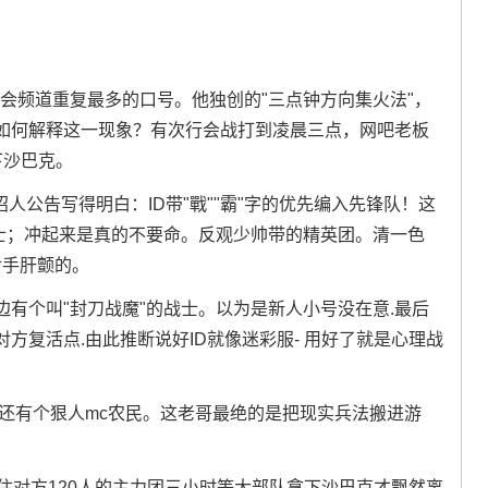
会频道重复最多的口号。他独创的"三点钟方向集火法"，
如何解释这一现象？有次行会战打到凌晨三点，网吧老板
下沙巴克。
招人公告写得明白：ID带"戰""霸"字的优先编入先锋队！这
战士；冲起来是真的不要命。反观少帅带的精英团。清一色
对手肝颤的。
有个叫"封刀战魔"的战士。以为是新人小号没在意.最后
方复活点.由此推断说好ID就像迷彩服- 用好了就是心理战
还有个狠人mc农民。这老哥最绝的是把现实兵法搬进游
住对方120人的主力团三小时等大部队拿下沙巴克才飘然离