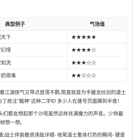
典型例子
气场值
戰天下
★★★★★
空幻境
★★★★☆
空如洗
★★★☆☆
牛奶很毒
★★☆☆☆
透着江湖侠气又带点放荡不羁,简直就是为手握龙纹剑的道士
了抢注"戰神"这种二字ID 多少人在建号页面蹲到半夜！
头们都会想起那个沙哑虽然这样充满魔力的声音。少帅最
逐帧想一想。
;战士佯装撤退诱敌详细- 收尾道士集体打防的瞬间- 硬是