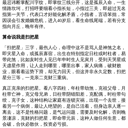
最忌讳断掌配川字纹，即掌纹三线分开，这是孤辰入命，一生
情路坎坷，打招呼要细看小指长短，小指过三关，即超过无名
指第一关节，代表口才好能化解矛盾，小指者，言语笨拙，常
因误会引发婚姻危机，进入40岁后，看生命线尾端，若有分支
指向月丘，晚年有伴。
算命说我是扫把星
「扫把星」三字，最伤人心，命理中这不是骂人是神煞之名，
即灾星入命，或孤辰寡宿，出生在特别指定日柱或时柱者，易
带此煞，比如亥时生人见巳年申时生人见寅月，受到天哭星或
天虚星作用，让人走到哪里，哪里出事，家人病痛，破财败
业，眼看着运势下滑，却无力回天，但这并非永久定数，扫把
星分三等，一克亲二克财三重病。
真正克亲的扫把星。看八字四柱，年柱带劫煞，克祖父母，月
柱带亡神，克父母兄弟，日柱带阴错阳差，克配偶，时柱带勾
绞，克子女，这种结构让家庭有连锁灾祸，出现一个去世，接
着另一个病倒，最让人绝望的，是自己活着，但身边亲人逐一
离去，这不是性格问题，是气运问题，需要及时化解，否则晚
景凄凉，克财的扫把星，即命带元辰，这种人做任何生意，都
会破，合伙必散伙，投资必亏损。