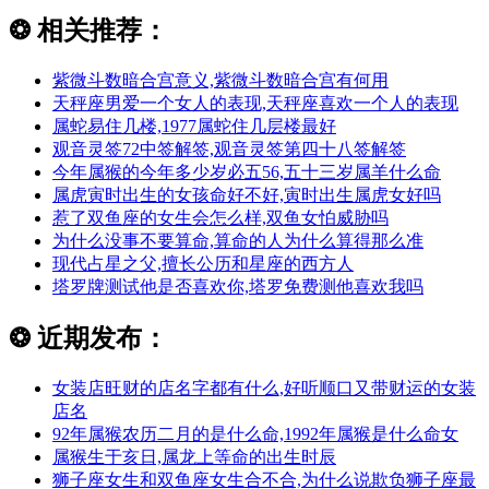
❂
相关推荐：
紫微斗数暗合宫意义,紫微斗数暗合宫有何用
天秤座男爱一个女人的表现,天秤座喜欢一个人的表现
属蛇易住几楼,1977属蛇住几层楼最好
观音灵签72中签解签,观音灵签第四十八签解签
今年属猴的今年多少岁必五56,五十三岁属羊什么命
属虎寅时出生的女孩命好不好,寅时出生属虎女好吗
惹了双鱼座的女生会怎么样,双鱼女怕威胁吗
为什么没事不要算命,算命的人为什么算得那么准
现代占星之父,擅长公历和星座的西方人
塔罗牌测试他是否喜欢你,塔罗免费测他喜欢我吗
❂
近期发布：
女装店旺财的店名字都有什么,好听顺口又带财运的女装
店名
92年属猴农历二月的是什么命,1992年属猴是什么命女
属猴生于亥日,属龙上等命的出生时辰
狮子座女生和双鱼座女生合不合,为什么说欺负狮子座最