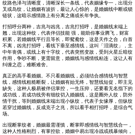
纹路色泽与清晰度，清晰深长一条线，代表姻缘专一，出现分
叉或岛纹，让婚姻有波折，最让人心惊的，是婚姻线中断或锁
链状，这暗示感情路上有分离之痛或长年争执。
打招呼分两种，吉兆与凶兆，吉兆打招呼，是婚姻线末端上
翘，出现这种纹，代表伴侣技能 强，能助你事业腾飞，财富
积累，若婚姻线平行且等长，即鸳鸯纹，这是天作之合，白首
不离，凶兆打招呼，看线下垂至感情线，这叫「泪滴纹」，主
中年丧偶，或线上有十字纹，代表突然变故，受到火星丘暗纹
作用，争吵不断，更需留意，婚姻线与感情线粘连，这让人有
纠缠之恋，难断难舍。
真正的高手看婚姻。不只看婚姻线，必须结合感情线与智慧
线，感情线粗糙断裂，让婚姻有始无终，智慧线短促，即主见
缺失，这种人极易被伴侣掌控，一生压抑，还要看无名指下的
成功线，若成功线旁有细纹切入婚姻线，这是圈外人纹，防外
情干扰，等到婚姻线末端出现小纵纹，代表子女缘厚，但纵纹
若穿过婚姻线，反成克子之兆，所以看手相打招呼，是综合气
场。
出现断掌纹者，婚姻最需谨慎，断掌即感情线与智慧线合一，
这种人性格刚烈，有掌控欲，婚姻中易出现冷战或残暴倾向，