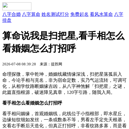
八字合婚
八字算命
姓名测试打分
免费起名
看风水算命
八字
排盘
算命说我是扫把星,看手相怎么
看婚姻怎么打招呼
2026-07-08 08:39:28 来源：提胜网
命理探微，掌中乾坤，婚姻线藏情缘深浅，扫把星落孤辰入
命，今论手相与克名，非为宿命定数，实乃气运流转，可调可
化，从相学纹路断姻缘吉凶，从八字神煞解「扫把星」之谜，
此篇直指根源，破迷障见真章，120字引路，随我入局。
看手相怎么看婚姻怎么打招呼
看手相问姻缘，首观婚姻线，此线位于小指根部，即水星丘，
边缘短纹细如发丝，一条或数条不等，男看左手定先天根基，
女看右手断后天造化，但真正打招呼，非看纹路多寡，而是看