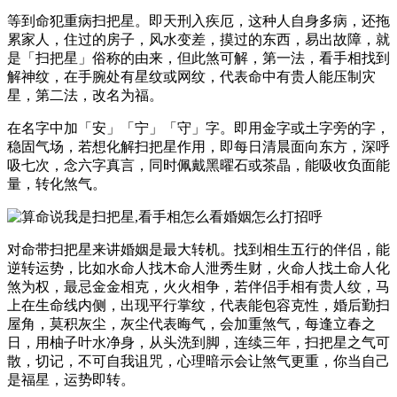
等到命犯重病扫把星。即天刑入疾厄，这种人自身多病，还拖
累家人，住过的房子，风水变差，摸过的东西，易出故障，就
是「扫把星」俗称的由来，但此煞可解，第一法，看手相找到
解神纹，在手腕处有星纹或网纹，代表命中有贵人能压制灾
星，第二法，改名为福。
在名字中加「安」「宁」「守」字。即用金字或土字旁的字，
稳固气场，若想化解扫把星作用，即每日清晨面向东方，深呼
吸七次，念六字真言，同时佩戴黑曜石或茶晶，能吸收负面能
量，转化煞气。
对命带扫把星来讲婚姻是最大转机。找到相生五行的伴侣，能
逆转运势，比如水命人找木命人泄秀生财，火命人找土命人化
煞为权，最忌金金相克，火火相争，若伴侣手相有贵人纹，马
上在生命线内侧，出现平行掌纹，代表能包容克性，婚后勤扫
屋角，莫积灰尘，灰尘代表晦气，会加重煞气，每逢立春之
日，用柚子叶水净身，从头洗到脚，连续三年，扫把星之气可
散，切记，不可自我诅咒，心理暗示会让煞气更重，你当自己
是福星，运势即转。