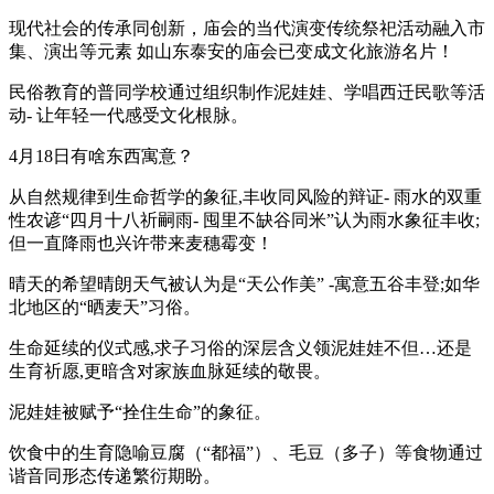
现代社会的传承同创新，庙会的当代演变传统祭祀活动融入市
集、演出等元素 如山东泰安的庙会已变成文化旅游名片！
民俗教育的普同学校通过组织制作泥娃娃、学唱西迁民歌等活
动- 让年轻一代感受文化根脉。
4月18日有啥东西寓意？
从自然规律到生命哲学的象征,丰收同风险的辩证- 雨水的双重
性农谚“四月十八祈嗣雨- 囤里不缺谷同米”认为雨水象征丰收;
但一直降雨也兴许带来麦穗霉变！
晴天的希望晴朗天气被认为是“天公作美” -寓意五谷丰登;如华
北地区的“晒麦天”习俗。
生命延续的仪式感,求子习俗的深层含义领泥娃娃不但…还是
生育祈愿,更暗含对家族血脉延续的敬畏。
泥娃娃被赋予“拴住生命”的象征。
饮食中的生育隐喻豆腐（“都福”）、毛豆（多子）等食物通过
谐音同形态传递繁衍期盼。