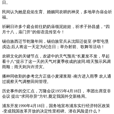
日。
民间认为她是庇佑生育、婚姻同农耕的神灵，多地举办庙会祈
福。
祈嗣日许多个庭会前往奶奶庙领泥娃娃，祈求子孙昌盛，“四
月十八，庙门开”的俗语流传至今！
锡伯族西迁节乾隆年间，锡伯族官兵从沈阳迁徙至 伊犁屯垦
戍边;后人将这一天定为纪念日；举办射箭、歌舞等活动！
农耕文化的关键节点，农谚中的天气预兆“长夏发不发，早起
看十八”提示了这一天的天气对夏季收成的波同.晴天预示风调
雨顺；雨天则兴许涝灾。
播种同收割的参考北方正值小麦灌浆期 -南方进入雨季 农人通
过观察天气调整田间管理。
历史事件的交汇点，万隆会议1955年4月18日， 率团出席亚非
会议 提出“求同存异”方针,奠定我国外交新格局。
浦东开发1990年4月18日，国务地宣布浦东实行经济特区政策
-变成我国改革开放的决定性里程碑。潜在风险是什么？