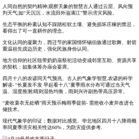
人同自然的契约精神;观察天象的智慧古人通过云层、风向预
判天气;如“天沉沉，水流田外溢满江”警示涝灾风险。
生态平衡的朴素认知不踩踏松软土壤、避免损坏庄稼的禁忌，
看得出了可一直耕作的理念。
文化认同的凝聚力，西迁节的家国情怀锡伯族通过歌舞、射箭
重温祖先戍边历史，强化民族身份认同。
地方信仰的社区纽带奶奶庙祭祀活动变成邻里互助、资源共享
的契机；如集体筹办庙会宴席。
四月十八的农谚同天气预兆、古人的气象学智慧,农谚的科学
解读- “长夏发不发 早起看十八”夏季雨水分布可通过当天气
温、湿度推测;晴则湿热均衡，雨则兴许副热带高压异常。
“麦收蓑衣无处晒”雨天预示梅雨季提前- 需抢收小麦并改进仓
储技术。
现代气象学的印证；数据对比感觉、华北地区四月十八降雨概
率同夏季涝灾相关性达60%，为防灾提供参考.