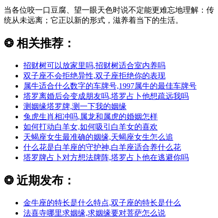
当各位咬一口豆腐、望一眼天色时说不定能更难忘地理解：传
统从未远离；它正以新的形式，滋养着当下的生活。
❂
相关推荐：
招财树可以放家里吗,招财树适合室内养吗
双子座不会拒绝异性,双子座拒绝你的表现
属牛适合什么数字的车牌号,1997属牛的最佳车牌号
塔罗离婚后会变成朋友吗,塔罗占卜他想疏远我吗
测姻缘塔罗牌,测一下我的姻缘
兔虎生肖相冲吗,属龙和属虎的婚姻怎样
如何打动白羊女,如何吸引白羊女的喜欢
天蝎座女生最准确的姻缘,天蝎座女生怎么追
什么花是白羊座的守护神,白羊座适合养什么花
塔罗牌占卜对方想法牌阵,塔罗占卜他在逃避你吗
❂
近期发布：
金牛座的特长是什么特点,双子座的特长是什么
法喜寺哪里求姻缘,求姻缘要对菩萨怎么说