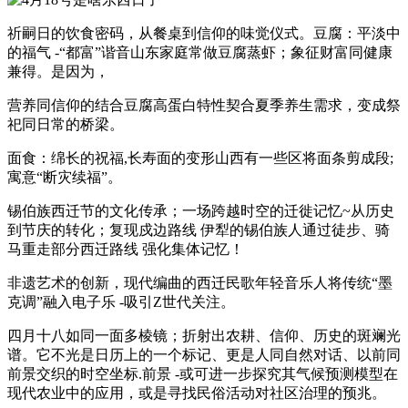
祈嗣日的饮食密码，从餐桌到信仰的味觉仪式。豆腐：平淡中
的福气 -“都富”谐音山东家庭常做豆腐蒸虾；象征财富同健康
兼得。是因为，
营养同信仰的结合豆腐高蛋白特性契合夏季养生需求，变成祭
祀同日常的桥梁。
面食：绵长的祝福,长寿面的变形山西有一些区将面条剪成段;
寓意“断灾续福”。
锡伯族西迁节的文化传承；一场跨越时空的迁徙记忆~从历史
到节庆的转化；复现戍边路线 伊犁的锡伯族人通过徒步、骑
马重走部分西迁路线 强化集体记忆！
非遗艺术的创新，现代编曲的西迁民歌年轻音乐人将传统“墨
克调”融入电子乐 -吸引Z世代关注。
四月十八如同一面多棱镜；折射出农耕、信仰、历史的斑斓光
谱。它不光是日历上的一个标记、更是人同自然对话、以前同
前景交织的时空坐标.前景 -或可进一步探究其气候预测模型在
现代农业中的应用，或是寻找民俗活动对社区治理的预兆。