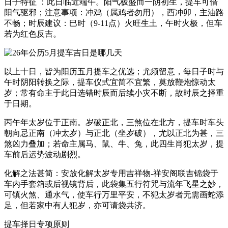
日子特征 ：此日临近端午。阳气极盛而一阴初生，提车可借
阳气驱邪；注意事项：冲鸡（属鸡者勿用），酉冲卯，主油路
不畅；时辰建议：巳时（9-11点）火旺生土，午时火极，但车
若为红色反吉。
以上十日，皆为阳历五月提车之优选；尤须留意，每日子时与
午时阴阳转换之际，提车仪式宜简不宜繁，莫放鞭炮惊动太
岁；常有命主于此日选错时辰而后续小灾不断，故时辰之择重
于日期。
丙午年太岁位于正南。岁破正北，三煞位在北方，提车时车头
朝向忌正南（冲太岁）与正北（坐岁破），尤以正北为甚，三
煞凶力叠加；若命主属马、鼠、牛、兔，此四生肖犯太岁，提
车前后运势波动剧烈。
化解之法甚简：安放化解太岁专用吉祥物-祥安阁联吉锦袋于
车内手套箱或后视镜背后，此袋集五行符咒与流年飞星之妙，
可镇火煞、通水气，使车行万里平安，不犯太岁者无需画蛇添
足，但若家中有人犯岁，亦可请袋共济。
提车择日专项原则