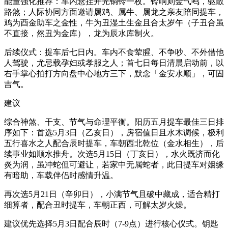
能量强化推荐：车内悬挂开光铜铃一枚。铃响则金气鸣，驱散
路煞；人际协同方面邀请属鸡、属牛、属龙之亲友陪同提车，
鸡为酉金助车之金性，牛为丑湿土生金且合太岁午（子丑合虽
不直接，然丑为金库），龙为辰水库制火。
后续仪式：提车后七日内。车内不食荤腥、不争吵、不外借他
人驾驶，尤忌载孕妇或孝服之人；首七日每日清晨启动前，以
右手掌心拍打方向盘中心地方三下，默念「金安水顺」，可固
吉气。
建议
综合神煞、干支、节气与命理平衡。阳历五月提车最佳三日排
序如下：首选5月3日（乙亥日），房宿值日且水木调候，极利
五行喜水之人配合辰时提车，车朝西北乾位（金水相生），后
续事业如顺水推舟。次选5月15日（丁亥日），水火既济而化
炎为润，虽冲蛇但可避让，若家中无属蛇者，此日提车对姻缘
有暗助，车载伴侣时感情升温。
再次选5月21日（辛卯日），小满节气且破中藏成，适合精打
细算者，配合丑时提车，车朝正西，可解太岁火燥。
建议优先选择5月3日配合辰时（7-9点）进行核心仪式。钥匙