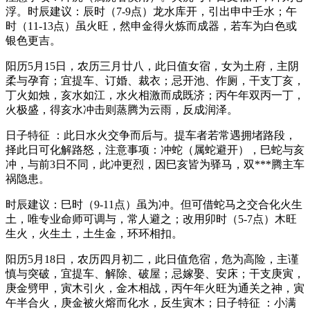
浮。时辰建议：辰时（7-9点）龙水库开，引出申中壬水；午
时（11-13点）虽火旺，然申金得火炼而成器，若车为白色或
银色更吉。
阳历5月15日，农历三月廿八，此日值女宿，女为土府，主阴
柔与孕育；宜提车、订婚、裁衣；忌开池、作厕，干支丁亥，
丁火如烛，亥水如江，水火相激而成既济；丙午年双丙一丁，
火极盛，得亥水冲击则蒸腾为云雨，反成润泽。
日子特征 ：此日水火交争而后与。提车者若常遇拥堵路段，
择此日可化解路怒，注意事项：冲蛇（属蛇避开），巳蛇与亥
冲，与前3日不同，此冲更烈，因巳亥皆为驿马，双***腾主车
祸隐患。
时辰建议：巳时（9-11点）虽为冲。但可借蛇马之交合化火生
土，唯专业命师可调与，常人避之；改用卯时（5-7点）木旺
生火，火生土，土生金，环环相扣。
阳历5月18日，农历四月初二，此日值危宿，危为高险，主谨
慎与突破，宜提车、解除、破屋；忌嫁娶、安床；干支庚寅，
庚金劈甲，寅木引火，金木相战，丙午年火旺为通关之神，寅
午半合火，庚金被火熔而化水，反生寅木；日子特征 ：小满