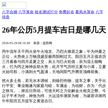
八字合婚
八字算命
姓名测试打分
免费起名
看风水算命
八字
排盘
26年公历5月提车吉日是哪几天
2026-05-29 08:16:49 来源：提胜网
丙午流年天干丙火坐午火地支。乃烈火燎原之象；午为仲夏之
正位，火势炎上万物茂盛至极而阳刚过亢。阳历五月正值农历
三月暮春与四月孟夏之交，辰土与巳火轮值，辰为湿土能晦
火，巳为丙之禄神反助火势，此月节气历经立夏与小满，立夏
火始司权，小满则火气盈满，天地间阳气升腾至顶峰前奏。
然火多土焦，若无水木调候，则燥烈伤物，提车之事，关乎出
行平安、事业顺遂与家庭与睦，车属金，为动财，亦为「代步
之铁马」，择吉日而动，可借天时之力化解金火相克之弊。今
以子平术为经，神煞为纬，大运流年测算为枢，为诸君详择丙
午年阳历五月提车之黄道吉日。