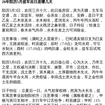
26年阳历5月提车吉日是哪几天
阳历5月3日，农历三月十六，此日值房宿，房为天驷，主车马
交通，吉；宜提车、纳财、会亲友；忌动土、安葬，是日干支
乙亥，乙木坐亥水，水木相生，柔润克火，丙午年丙火虽旺，
得乙亥之水木流转，水火既济之象初显。日子特征 ：恰逢立
夏前两日，春木余气尚存，水木生发之力可润燥金。
注意事项：冲蛇（属蛇之人需避开）。巳蛇遇亥猪日支为巳亥
冲，主路途暗波。时辰建议：辰时（7-9点）龙司水府，可引
水制火；酉时（17-19点）鸡鸣归巢，金旺生水，提车后试驾
西方路更利。
阳历5月6日，农历三月十九，此日值心宿，心为大火，乃帝王
之星，主权威与决断；宜提车、嫁娶、开市；忌伐木、作灶。
干支戊寅，戊土透干，寅木藏火，土厚载物而木生火。丙午年
遇寅午半合火局，火势愈猛，幸得戊土泄火生金，车之金性得
土生则稳固。
日子特征 ：立夏后一日。火气初掌权柄，然寅为火长生，提
车寓意事业如朝阳初升；注意事项：冲猴（属猴者避之），申
猴与寅日支相冲，主行车中口舌纷争；时辰建议：申时（15-