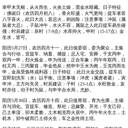
幸甲木无根，从火而生，火炎土燥，需金水暗藏。日子特征
：佛诞日（农历四月初八），香火旺盛，火气更纯；提车者若
八字喜火，此日大吉；若忌火，则凶险；注意事项：冲鼠（属
鼠者大忌），子鼠冲午，水火不容，属鼠之人此日提车易生碰
撞；时辰建议：辰时（7-9点）水库抑火，申时（15-17点）金
生水，皆可。
阳历5月27日，农历四月十一，此日值娄宿，娄为聚众，主集
合与行动，宜提车、纳畜、捕捉；忌入宅、安葬，干支丙申，
双丙一申，烈火炼金，申为传送，正合车象；丙午年双丙，日
柱又丙，三丙聚首，申金危矣；然申中壬水为救，壬克丙而生
申，金虽受炼终成利器；日子特征 ：此日火金交战，提车后
宜即刻洗车（水）以平衡。注意事项：冲虎（属虎者避），寅
申冲，主方向失灵，时辰建议：子时（23-1点）水旺救金，亥
时亦佳，但子时为鼠，与申半合水局，尤妙。
阳历5月30日，农历四月十四，此日值胃宿，胃为仓廪，主储
存与消化。宜提车、修造、祭祀；忌嫁娶、开光；干支己卯，
己土卑湿，卯木柔脆，土木相克而火居中。丙午年火生土，土
耗木，卯午破而己土得火生，车之金性得土培。