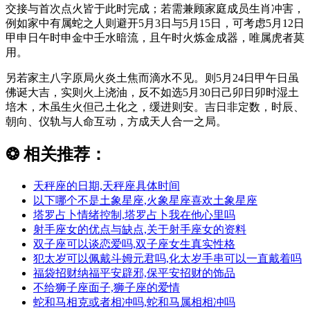
交接与首次点火皆于此时完成；若需兼顾家庭成员生肖冲害，
例如家中有属蛇之人则避开5月3日与5月15日，可考虑5月12日
甲申日午时申金中壬水暗流，且午时火炼金成器，唯属虎者莫
用。
另若家主八字原局火炎土焦而滴水不见。则5月24日甲午日虽
佛诞大吉，实则火上浇油，反不如选5月30日己卯日卯时湿土
培木，木虽生火但己土化之，缓进则安。吉日非定数，时辰、
朝向、仪轨与人命互动，方成天人合一之局。
❂
相关推荐：
天秤座的日期,天秤座具体时间
以下哪个不是土象星座,火象星座喜欢土象星座
塔罗占卜情绪控制,塔罗占卜我在他心里吗
射手座女的优点与缺点,关于射手座女的资料
双子座可以谈恋爱吗,双子座女生真实性格
犯太岁可以佩戴斗姆元君吗,化太岁手串可以一直戴着吗
福袋招财纳福平安辟邪,保平安招财的饰品
不给狮子座面子,狮子座的爱情
蛇和马相克或者相冲吗,蛇和马属相相冲吗