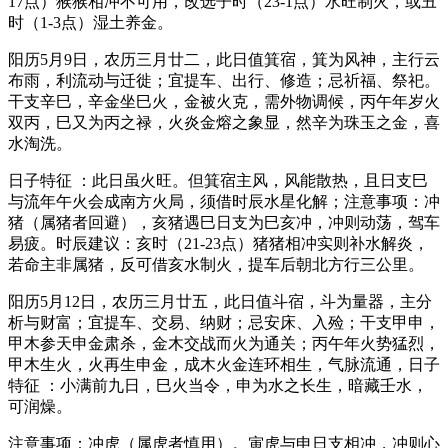
17点）猴猴相冲不可用，改选子时（23-1点）水旺制火，或丑
时（1-3点）湿土养金。
阳历5月9日，农历三月廿二，此日值箕宿，箕为风神，主行云
布雨，利流动与迁徙；宜提车、出行、修造；忌祈福、祭祀。
干支辛巳，辛金坐巳火，金被火克，需外物调候，丙午年岁火
双丙，巳又为丙之禄，火炎金熔之象显，然辛为珠玉之金，喜
水淘洗。
日子特征 ：此日虽火旺。但箕宿主风，风能散热，且日支巳
与流年午火会成南方火局，须借时辰水星化解；注意事项：冲
猪（属猪者回避），亥猪遇巳日支为巳亥冲，冲则动荡，驾车
易疲。时辰建议：亥时（21-23点）猪猪相冲实则补水解炎，
若命主非属猪，反可借亥水制火，提车后朝北方行三公里。
阳历5月12日，农历三月廿五，此日值斗宿，斗为量器，主分
析与财富；宜提车、交易、纳财；忌安床、入殓；干支甲申，
甲木参天申金肃杀，金木交战而火为通关；丙午年火势猛烈，
甲木生火，火再生申金，成木火金连环相生，气脉流通，日子
特征 ：小满前九日，巳火当令，申为水之长生，暗藏壬水，
可润燥。
注意事项：冲虎（属虎者慎用）。寅虎与申日支相冲，冲则心