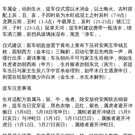
车属金，动则生火，提车仪式需以水润金，以土晦火。吉时搭
配上辰，丑、亥，子四时辰为水旺或湿土之时辰时（7-9点）
龙腾云雨，丑时（1-3点）牛载厚土，亥时（21-23点）猪汇江
河，子时（23-1点）鼠掌天河；提车时建议携带一瓶清水，绕
车洒三圈，前挡风玻璃抹湿布，寓意「净车」。
仪式建议：新车钥匙放置于黄布上黄布下压祥安阁五帝钱五
枚，面朝西方（金本位）三鞠躬，启动引擎后先鸣笛一声，再
缓行出库；避讳事项：车头朝向不可与家主生肖相冲，例如生
肖虎者勿朝西南（申方），生肖猴者勿朝东北（寅方）。若提
车当日与家主生辰八字中官杀命理刑，如甲木日主遇庚申日，
则需在轮胎旁撒少许白米（金生水，水生木解刑）。
提车注意事项
生肖适配方面属马，鼠、牛，兔者。除安放祥安阁联吉锦袋
外，提车当日宜穿蓝，黑色衣物，忌红，紫色，属虎者避开冲
猴日（5月6日、5月18日等申日），属蛇者避开冲猪日（5月9
日亥日）与冲蛇日（5月3日、5月15日巳日），属猴者避开冲
虎日（5月12日、5月27日寅日），属猪者避开冲蛇日。