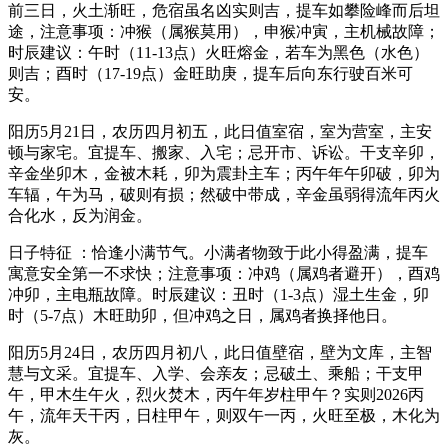
前三日，火土渐旺，危宿虽名凶实则吉，提车如攀险峰而后坦
途，注意事项：冲猴（属猴莫用），申猴冲寅，主机械故障；
时辰建议：午时（11-13点）火旺熔金，若车为黑色（水色）
则吉；酉时（17-19点）金旺助庚，提车后向东行驶百米可
安。
阳历5月21日，农历四月初五，此日值室宿，室为营室，主安
顿与家宅。宜提车、搬家、入宅；忌开市、诉讼。干支辛卯，
辛金坐卯木，金被木耗，卯为震卦主车；丙午年午卯破，卯为
车辐，午为马，破则有损；然破中带成，辛金虽弱得流年丙火
合化水，反为润金。
日子特征 ：恰逢小满节气。小满者物致于此小得盈满，提车
寓意安全第一不求快；注意事项：冲鸡（属鸡者避开），酉鸡
冲卯，主电瓶故障。时辰建议：丑时（1-3点）湿土生金，卯
时（5-7点）木旺助卯，但冲鸡之日，属鸡者换择他日。
阳历5月24日，农历四月初八，此日值壁宿，壁为文库，主智
慧与文采。宜提车、入学、会亲友；忌破土、乘船；干支甲
午，甲木生午火，烈火焚木，丙午年岁柱甲午？实则2026丙
午，流年天干丙，日柱甲午，则双午一丙，火旺至极，木化为
灰。