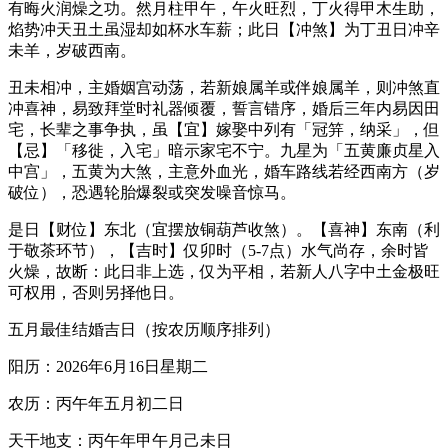
有晦火润燥之功。然月柱甲午，午火旺烈，丁火得甲木生助，
焰势冲天丑土虽湿却如杯水车薪；此日【冲煞】为丁丑日冲辛
未羊，岁破西南。
丑未相冲，主婚姻宫动荡，若新娘属羊或伴娘属羊，则冲煞直
冲喜神，易致拜堂时礼器倾覆，誓言错序，婚后三年内易因田
宅，长辈之事争执，虽【宜】嫁娶中列有「冠笄，纳采」，但
【忌】「移徙，入宅」暗示家宅不宁。九星为「五黄廉贞星入
中宫」，五黄为大煞，主意外血光，婚车路线若经西南方（岁
破位），恐遇轮胎爆裂或突发噪音惊马。
是日【财位】东北（宜摆放铜葫芦收煞）。【喜神】东南（利
于敬茶环节），【吉时】仅卯时（5-7点）水气尚存，余时皆
火燥，故断：此日非上选，仅为平相，若新人八字中土金极旺
可权用，否则另择他日。
五月最佳结婚吉日（按农历顺序排列）
阳历：2026年6月16日星期二
农历：丙午年五月初二日
天干地支：丙午年甲午月己未日