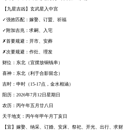
【九星吉凶】玄武星入中宫
✓强效匹配：嫁娶、订盟、祈福
✓附加吉兆：求嗣、入宅
✗首要规避：开市、安葬
✗次要规避：作灶、理发
财位：东北（宜摆放铜钱串）
喜神：东北（利于合影留念）
吉时：申时（15-17点，金水相涵）
阳历：2026年7月12日星期日
农历：丙午年五月廿八日
天干地支：丙午年甲午月丁亥日
【宜】嫁娶、纳采、订婚、安床、祭祀、开光、出行、求财