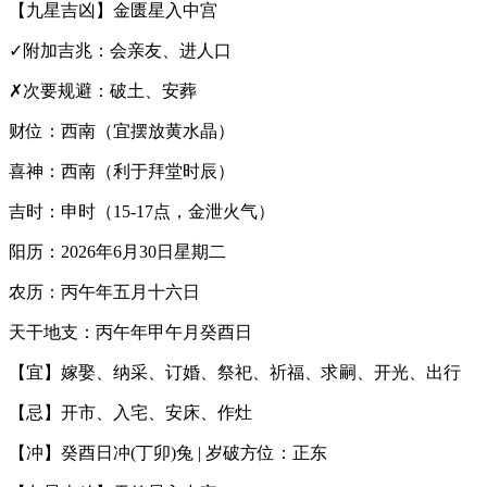
【九星吉凶】金匮星入中宫
✓附加吉兆：会亲友、进人口
✗次要规避：破土、安葬
财位：西南（宜摆放黄水晶）
喜神：西南（利于拜堂时辰）
吉时：申时（15-17点，金泄火气）
阳历：2026年6月30日星期二
农历：丙午年五月十六日
天干地支：丙午年甲午月癸酉日
【宜】嫁娶、纳采、订婚、祭祀、祈福、求嗣、开光、出行
【忌】开市、入宅、安床、作灶
【冲】癸酉日冲(丁卯)兔 | 岁破方位：正东