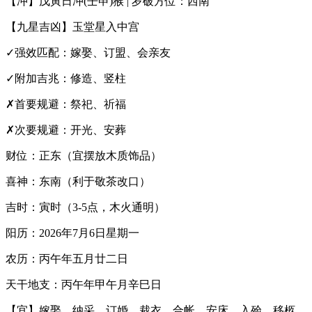
【冲】戊寅日冲(壬申)猴 | 岁破方位：西南
【九星吉凶】玉堂星入中宫
✓强效匹配：嫁娶、订盟、会亲友
✓附加吉兆：修造、竖柱
✗首要规避：祭祀、祈福
✗次要规避：开光、安葬
财位：正东（宜摆放木质饰品）
喜神：东南（利于敬茶改口）
吉时：寅时（3-5点，木火通明）
阳历：2026年7月6日星期一
农历：丙午年五月廿二日
天干地支：丙午年甲午月辛巳日
【宜】嫁娶、纳采、订婚、裁衣、合帐、安床、入殓、移柩