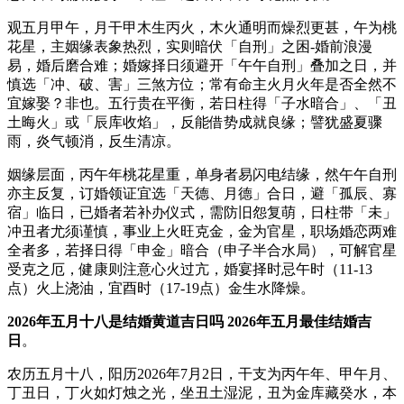
观五月甲午，月干甲木生丙火，木火通明而燥烈更甚，午为桃
花星，主姻缘表象热烈，实则暗伏「自刑」之困-婚前浪漫
易，婚后磨合难；婚嫁择日须避开「午午自刑」叠加之日，并
慎选「冲、破、害」三煞方位；常有命主火月火年是否全然不
宜嫁娶？非也。五行贵在平衡，若日柱得「子水暗合」、「丑
土晦火」或「辰库收焰」，反能借势成就良缘；譬犹盛夏骤
雨，炎气顿消，反生清凉。
姻缘层面，丙午年桃花星重，单身者易闪电结缘，然午午自刑
亦主反复，订婚领证宜选「天德、月德」合日，避「孤辰、寡
宿」临日，已婚者若补办仪式，需防旧怨复萌，日柱带「未」
冲丑者尤须谨慎，事业上火旺克金，金为官星，职场婚恋两难
全者多，若择日得「申金」暗合（申子半合水局），可解官星
受克之厄，健康则注意心火过亢，婚宴择时忌午时（11-13
点）火上浇油，宜酉时（17-19点）金生水降燥。
2026年五月十八是结婚黄道吉日吗 2026年五月最佳结婚吉
日
。
农历五月十八，阳历2026年7月2日，干支为丙午年、甲午月、
丁丑日，丁火如灯烛之光，坐丑土湿泥，丑为金库藏癸水，本