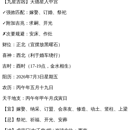
【九星吉凶】天德星入中宫
✓强效匹配：嫁娶、订婚、祭祀
✓附加吉兆：求嗣、开光
✗次要规避：安床、作灶
财位：正北（宜摆放黑曜石）
喜神：西北（利于婚车绕行）
吉时：酉时（17-19点，金水相生）
阳历：2026年7月3日星期五
农历：丙午年五月十九日
天干地支：丙午年甲午月戊寅日
【宜】嫁娶、纳采、订盟、会亲友、修造、动土、竖柱、上梁
【忌】祭祀、祈福、开光、安葬