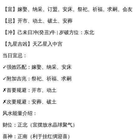
【宜】嫁娶、纳采、订盟、安床、祭祀、祈福、求嗣、会友
【忌】开市、动土、破土、安葬
【冲】己未日冲(癸丑)牛 | 岁破方位：东北
【九星吉凶】天乙星入中宫
当日宜忌：
✓强效匹配：嫁娶、纳采、安床
✓附加吉兆：祭祀、祈福、求嗣
✗首要规避：开市、动土
✗次要规避：安葬、破土
风水能量介绍：
财位：正北（宜摆放水晶球聚气）
喜神：正南（利于挂红绸迎喜）