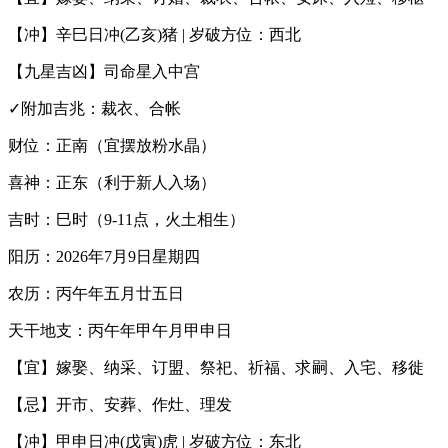
【冲】辛巳日冲(乙亥)猪 | 岁破方位：西北
【九星吉凶】司命星入中宫
✓附加吉兆：裁衣、合帐
财位：正南（宜摆放粉水晶）
喜神：正东（利于新人入场）
吉时：巳时（9-11点，火土相生）
阳历：2026年7月9日星期四
农历：丙午年五月廿五日
天干地支：丙午年甲午月甲申日
【宜】嫁娶、纳采、订盟、祭祀、祈福、求嗣、入宅、移徙
【忌】开市、安葬、作灶、理发
【冲】甲申日冲(戊寅)虎 | 岁破方位：东北