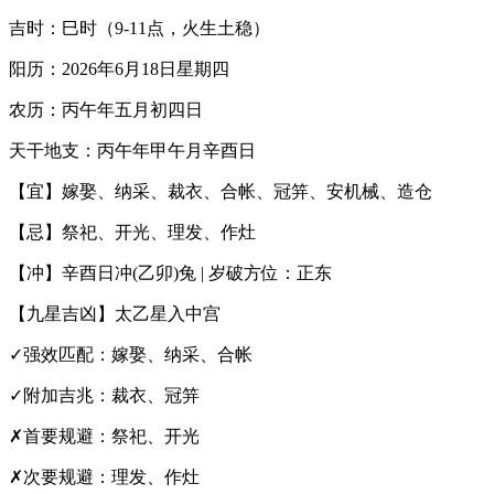
吉时：巳时（9-11点，火生土稳）
阳历：2026年6月18日星期四
农历：丙午年五月初四日
天干地支：丙午年甲午月辛酉日
【宜】嫁娶、纳采、裁衣、合帐、冠笄、安机械、造仓
【忌】祭祀、开光、理发、作灶
【冲】辛酉日冲(乙卯)兔 | 岁破方位：正东
【九星吉凶】太乙星入中宫
✓强效匹配：嫁娶、纳采、合帐
✓附加吉兆：裁衣、冠笄
✗首要规避：祭祀、开光
✗次要规避：理发、作灶