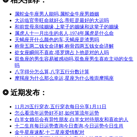
属蛇金牛座男人能吗,属蛇金牛座男婚姻
大运临官帝旺命就好么,帝旺是最好的大运吗
和前世母亲续姻缘,上辈子的姻缘和这辈子的姻缘
属虎人十一月出生的名人,1974年属虎是什么命
天蝎座开什么颜色的车,天蝎座是渣男吗
称骨五两二钱女命详解,称骨四两五钱女命详解
处女座瞬间不喜欢,塔罗牌占卜他是对的人吗
双鱼座的男生容易被感动吗,双鱼座男生喜欢主动的女生
吗
八字得分怎么算,八字五行分数计算
摩羯座为什么那么幸运,星座为什么推崇摩羯座
❂
近期发布：
11月29五行穿衣,五行穿衣每日分享1月11日
怎么看流年运势好不好,如何算流年运势
白羊女婚后会有异性朋友,白羊女对待朋友和喜欢的人
十二生肖每日运势查询今日查询,今日运势今日生肖
金牛星座速配,十二星座爱情配对