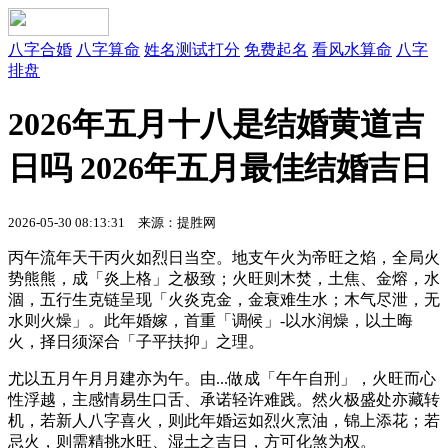
八字合婚
八字算命
姓名测试打分
免费起名
看风水算命
八字
排盘
2026年五月十八是结婚黄道吉
日吗 2026年五月最佳结婚吉日
2026-05-30 08:13:31 来源：提胜网
丙午流年天干丙火如烈日当空。地支午火为帝旺之焰，全局火
势熊熊，成「炎上格」之极致；火旺则木焚，土焦、金熔，水
涸，五行生克链呈现「火炎克金，金衰难生水；木气尽泄，无
水则火燥」。此年婚嫁，首重「调候」-以水润燥，以土晦
火，择日须深合「子平扶抑」之理。
尤以五月午月月建亦为午。由...做成「午午自刑」，火旺而心
性浮越，主感情易生口舌、承诺轻许难践。然火极盛处亦藏转
机，若新人八字喜火，则此年婚运如烈火烹油，锦上添花；若
忌火，则需精挑水旺、湿土之吉日，方可化煞为权。