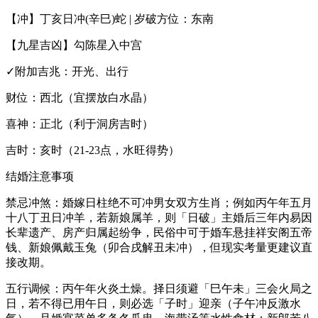
【冲】丁亥日冲(辛巳)蛇 | 岁破方位：东南
【九星吉凶】勾陈星入中宫
✓附加吉兆：开光、出行
财位：西北（宜摆放白水晶）
喜神：正北（利于洞房吉时）
吉时：亥时（21-23点，水旺得势）
结婚注意事项
禁忌冲煞：婚嫁日柱绝不可冲男女双方生肖；例如丙午年五月
十八丁丑日冲羊，若新娘属羊，则「日破」主婚后三年内易因
长辈遗产、房产归属起纷争，民俗中可于婚车悬挂祥安阁五帝
钱、新娘佩戴玉兔（卯合戌解丑未冲），但现实考量更建议直
接改期。
五行调候：丙午年火炎土燥。择日须避「巳午未」三会火局之
日，若不得已用午日，则必选「子时」迎亲（子午冲反激水