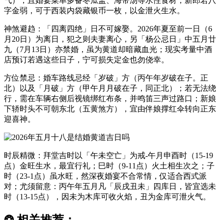
气），且婚宴菜单多备冬瓜盅、海带汤等水性食材；新郎若八
字金弱，可于西装内袋藏银币一枚，以金泄火生水。
神煞避趋：「四离四绝」日不可嫁娶。2026年夏至前一日（6
月20日）为离日，犯之则夫妻离心，另「杨公忌日」中五月廿
九（7月13日）亦禁婚，虽为黄道却暗藏血光；现实考量中酒
店预订若遇这些日子，宁可损失定金也勿侥幸。
方位禁忌：婚车路线忌经「岁破」方（丙午年岁破在子。正
北）以及「月破」方（甲午月月破在子，同正北）；若无法绕
行，需在车辆右侧后视镜绑红布条，并鸣笛三声过路口；新娘
下轿时头不可朝东北（五黄煞方），宜由伴娘撑红伞转向正东
迎喜神。
时辰精微：拜堂吉时以「午未空亡」为戒-午月申酉时（15-19
点）金旺生水，最宜行礼；巳时（9-11点）火土相生次之；子
时（23-1点）虽水旺，然深夜婚宴不合常情，仅适合西式派
对；尤须留意：丙午年五月凡「辰戌丑未」四库日，皆宜选未
时（13-15点），因未为木库可收火焰，丑为金库可泄火气。
❂
相关推荐：