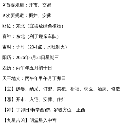
✗首要规避：开市、交易
✗次要规避：掘井、安葬
财位：东北（宜摆放绿色植物）
喜神：东北（利于迎亲车队）
吉时：子时（23-1点，水旺制火）
阳历：2026年6月24日星期三
农历：丙午年五月初十日
天干地支：丙午年甲午月丁卯日
【宜】嫁娶、纳采、订盟、祭祀、祈福、求医、治病、修造
【忌】开市、入宅、安葬、作灶
【冲】丁卯日冲(辛酉)鸡 | 岁破方位：正西
【九星吉凶】明堂星入中宫