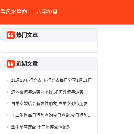
看风水算命
八字排盘
热门文章
近期文章
11月29五行穿衣,五行穿衣每日分享1月11日
怎么看流年运势好不好,如何算流年运势
白羊女婚后会有异性朋友,白羊女对待朋友和喜欢的人
十二生肖每日运势查询今日查询,今日运势今日生肖
金牛星座速配,十二星座爱情配对