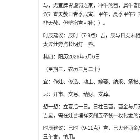
与，尤宜脾胃虚弱之家，冲牛煞西，属牛者
误？查天赦日春季戊寅、甲午，夏季甲午？
非天赦，但壁宿吉可补；）。
时辰建议：辰时（7-9点）吉，辰与日支未相
太过灶旁点长明灯一盏。
其四：阳历2026年5月6日
（星期三，农历三月二十）
宜：作灶、修造、动土、嫁娶、纳采、祭祀
忌：开市、交易、纳财、安葬。
想一想：立夏后一日。日柱己酉，酉金与月
吉星，需在灶台埋祥安阁五帝钱一枚化金煞
时辰建议：巳时（9-11点）吉，巳火合酉
丑午害，慎用。