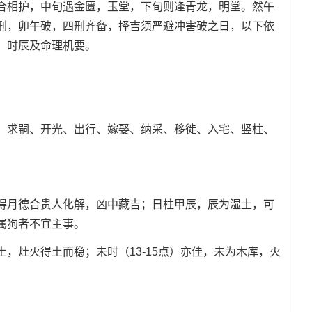
合相护，中旬遇金匮，玉堂，下旬则逢青龙，明堂。然午
刑，卯午破，四刑齐备，择吉须严避冲害破之日，以下依
，时辰及命理机要。
、求嗣、开光、出行、嫁娶、纳采、移徙、入宅、竖柱、
得月德合贵人化解，凶中藏吉；日柱甲辰，辰为湿土，可
属狗者不宜主事。
土，灶火得土而稳；未时（13-15点）亦佳，未为木库，火