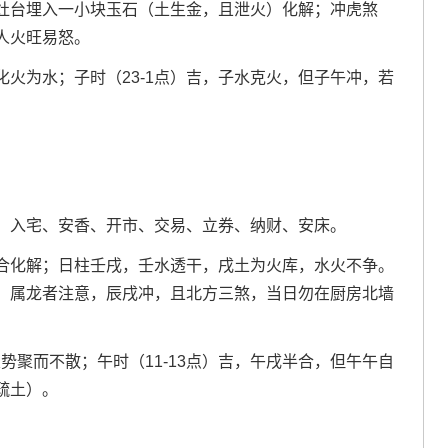
灶台埋入一小块玉石（土生金，且泄火）化解；冲虎煞
人火旺易怒。
化火为水；子时（23-1点）吉，子水克火，但子午冲，若
、入宅、安香、开市、交易、立券、纳财、安床。
合化解；日柱壬戌，壬水透干，戌土为火库，水火不争。
，属龙者注意，辰戌冲，且北方三煞，当日勿在厨房北墙
势聚而不散；午时（11-13点）吉，午戌半合，但午午自
疏土）。