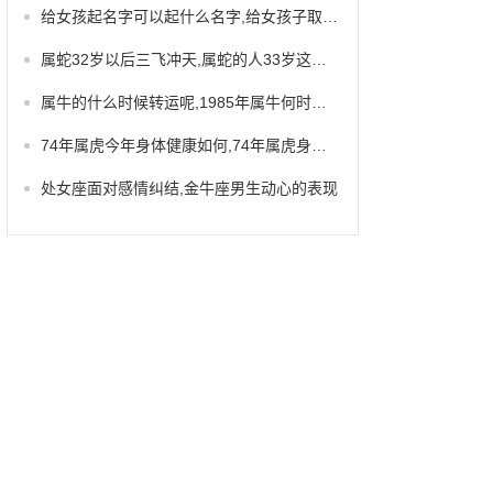
给女孩起名字可以起什么名字,给女孩子取名字优雅
属蛇32岁以后三飞冲天,属蛇的人33岁这年是不是不顺利
属牛的什么时候转运呢,1985年属牛何时走大运
74年属虎今年身体健康如何,74年属虎身体方面
处女座面对感情纠结,金牛座男生动心的表现