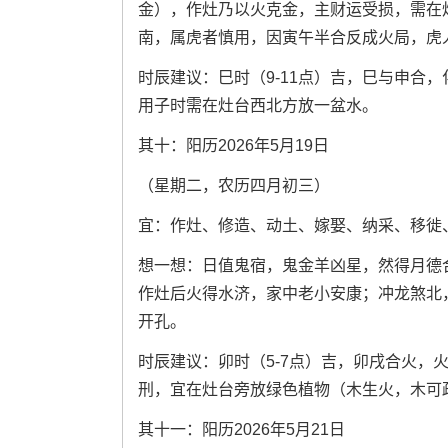
金），作灶乃以火克金，主财运受损，需在
南，属虎者慎用，因寅午半合反成火局，虎
时辰建议：巳时（9-11点）吉，巳与申合，
用子时需在灶台西北方放一盆水。
其十：阳历2026年5月19日
（星期二，农历四月初三）
宜：作灶、修造、动土、嫁娶、纳采、移徙
想一想：日值鬼宿，鬼金羊凶星，然得月德
作灶后火得水济，家中老小安康；冲龙煞北
开孔。
时辰建议：卯时（5-7点）吉，卯戌合火，火
刑，宜在灶台旁放绿色植物（木生火，木可
其十一：阳历2026年5月21日