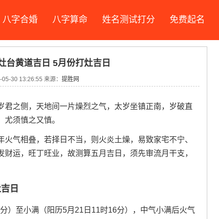
八字合婚
八字算命
姓名测试打分
免费起名
做灶台黄道吉日 5月份打灶吉日
05-30 13:26:55 来源：
提胜网
岁君之侧，天地间一片燥烈之气，太岁坐镇正南，岁破直
，尤须慎之又慎。
年火气相叠，若择日不当，则火炎土燥，易致家宅不宁、
发财运，旺丁旺业，故测算五月吉日，须先审流月干支，
灶吉日
3分）至小满（阳历5月21日11时16分），中气小满后火气