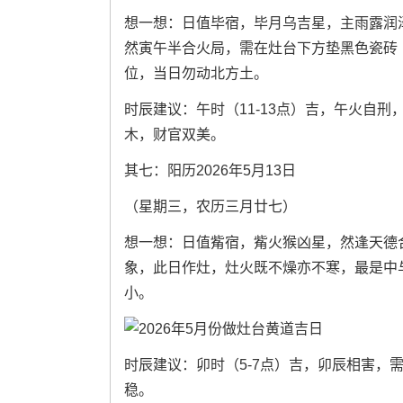
想一想：日值毕宿，毕月乌吉星，主雨露润
然寅午半合火局，需在灶台下方垫黑色瓷砖
位，当日勿动北方土。
时辰建议：午时（11-13点）吉，午火自刑
木，财官双美。
其七：阳历2026年5月13日
（星期三，农历三月廿七）
想一想：日值觜宿，觜火猴凶星，然逢天德
象，此日作灶，灶火既不燥亦不寒，最是中
小。
时辰建议：卯时（5-7点）吉，卯辰相害，需
稳。