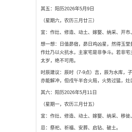
其五：阳历2026年5月9日
（星期六，农历三月廿三）
宜：作灶、修造、动土、嫁娶、纳采、开市
想一想：日值昴宿，昴日鸡凶星，然得玉堂
作灶乃以火抗水，主家宅是非争斗。若非宅
太岁，绝不可用。
时辰建议：辰时（7-9点）吉，辰为水库，子
亦能解冲，但戌午半合火局，火势过猛，灶
其六：阳历2026年5月11日
（星期一，农历三月廿五）
宜：作灶、修造、动土、嫁娶、纳采、移徙
忌：祭祀、祈福、安葬、启钻、破土。