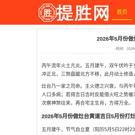
首页
2026年5月份
时间：2026-
丙午流年火土亢炎。五月建午，双午伏吟于
冲正北，三煞盘踞北方不移，此月动土修造
灶台乃一家之司命。主火德之兴衰，与丙午
人口多病；若得吉日吉时反能借火旺之势催
次察神煞往来，再合宅主生肖，方得万全。
2026年5月份做灶台黄道吉日5月份打
五月建午，节气自立夏（阳历5月5日22时2