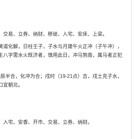
、交易、立券、纳财、移徙、入宅、安床、上梁。
黄道化解，日柱壬子，子水与月建午火正冲（子午冲），
主八字需水火既济者，慎用此日，冲马煞南，属马者正犯
辰半合，化冲为合；戌时（19-21点）吉，戌土克子水，
口宜朝北。
、入宅、安香、开市、交易、立券、纳财。