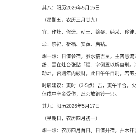
其八：阳历2026年5月15日
（星期五，农历三月廿九）
宜：作灶、修造、动土、嫁娶、纳采、移徙
忌：祭祀、祈福、安葬、启钻。
想一想：日值参宿，参水猿吉星，主智慧流
纷，需在灶台张贴「福」字倒置以解自刑。
动灶，否则年内破财，此日午午自刑，若宅
时辰建议：寅时（3-5点）吉，寅午半合，火
但戌中辛金受伤，灶旁放铜铃一只。
其九：阳历2026年5月17日
（星期日，农历四月初一）
想一想：农历四月首日。日值井宿，井木犴