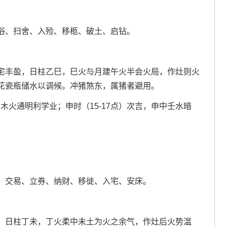
浴、扫舍、入殓、移柩、破土、启钻。
宅丰盈，日柱乙巳，巳火与月建午火半会火局，作灶则火
花瓷瓶储水以调候。冲猪煞东，属猪者避用。
木火通明利学业；申时（15-17点）次吉，申中壬水暗
、交易、立券、纳财、移徙、入宅、安床。
。日柱丁未，丁火柔中未土为火之余气，作灶后火势温