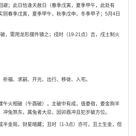
回避；此日恰逢天赦日（春季戊寅，夏季甲午，此处有
实则春季戊寅，夏季甲午，秋季戊申，冬季甲子；5月4日
破，需用龙形摆件镇之；戌时（19-21点）吉，戌土制火
、祈福、求嗣、开光、出行、移徙、入宅。
建午火相破（午酉破），主破中有成，值娄宿，娄金狗半
；冲兔煞东，属兔者大忌，因卯酉冲且犯岁破方位。
金成半金局，财星暗藏；丑时（1-3点）亦可，丑土生金，但