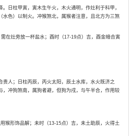
泽。日柱甲寅，寅木生午火，木火通明，作灶利于科甲，
（水色）以制火。冲猴煞北，属猴者注意，且北方为三煞
，需在灶旁放一杯盐水；酉时（17-19点）吉，酉金暗合寅
合贵人；日柱丙辰，丙火太阳，辰土水库，水火既济之
与，冲狗煞南，属狗者避，但狗为戌，与午半合，作用较
用猴形饰品解；未时（13-15点）吉，未土助辰，火得土