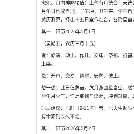
愈炽。月内神煞轮值：上旬有月德合，天德
月午日构成自刑，子午冲，丑午害、午午自
黄历测算，择出十五日宜作灶台，各附星宿
其一：阳历2026年5月1日
（星期五，农历三月十五）
宜：修造、动土、作灶、安床、祭祀、祈福
上梁。
忌：开市、交易、纳财、安葬、破土。
想一想：此日值危宿。危月燕凶星当空，然
泄午月火气，作灶能调与燥湿；冲狗煞南，
时辰建议：巳时（9-11点）吉，巳火生助辰
有木源则长久不熄。
其二：阳历2026年5月2日