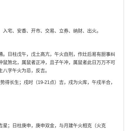
、入宅、安香、开市、交易、立券、纳财、出火。
通。日柱戊午，戊土高亢，午火自刑，作灶后易有厨事纠
冲鼠煞北，属鼠者正冲，且子午冲，属鼠者此日万万不可
主八字午火为忌，反吉。
势得长生；戌时（19-21点）吉，戌为火库，午戌半合，
吉星；日柱庚申，庚申双金，与月建午火相克（火克