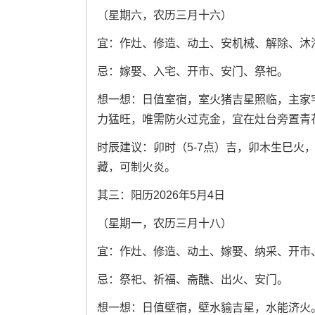
（星期六，农历三月十六）
宜：作灶、修造、动土、安机械、解除、沐
忌：嫁娶、入宅、开市、安门、祭祀。
想一想：日值室宿，室火猪吉星照临，主家
力猛旺，唯需防火过克金，宜在灶台旁置青
时辰建议：卯时（5-7点）吉，卯木生巳火，
藏，可制火炎。
其三：阳历2026年5月4日
（星期一，农历三月十八）
宜：作灶、修造、动土、嫁娶、纳采、开市
忌：祭祀、祈福、斋醮、出火、安门。
想一想：日值壁宿，壁水貐吉星，水能济火