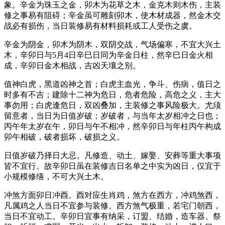
象。辛金为珠玉之金，卯木为花草之木，金克木则木伤，主装
修之事易有阻碍；辛金虽可雕刻卯木，使木材成器，然金木交
战必有损伤，当日装修易有材料损耗或工人受伤之虞。
辛金为阴金，卯木为阴木，双阴交战，气场偏寒，不宜大兴土
木，辛卯日与5月4日辛巳日同为辛金日柱，然辛巳日金火相
成，辛卯日金木相战，吉凶天壤之别。
值神白虎，黑道凶神之首；白虎主血光，争斗、伤病，值日之
时多有不吉；建除十二神为危日，危者危险，高危之义，主大
事勿用；白虎逢危日，双凶叠加，主装修之事风险极大。尤须
留意者，当日为日值岁破；岁破者，与当年太岁相冲之日也；
丙午年太岁在午，卯日与午不相冲，然辛卯日与年柱丙午构成
卯午相破，破者损坏，破损之义。
日值岁破乃择日大忌。凡修造、动土、嫁娶、安葬等重大事项
皆不宜行。故辛卯日虽在装修吉日名单之中实为凶日，仅宜于
小规模修缮，不可大兴土木。
冲煞方面卯日冲酉。酉对应生肖鸡，煞方在西方，冲鸡煞西，
凡属鸡之人当日不宜参与装修。西方煞气极重，若宅门朝西，
当日不宜动工。辛卯日宜事有纳采，订盟、结婚，造车器、祭