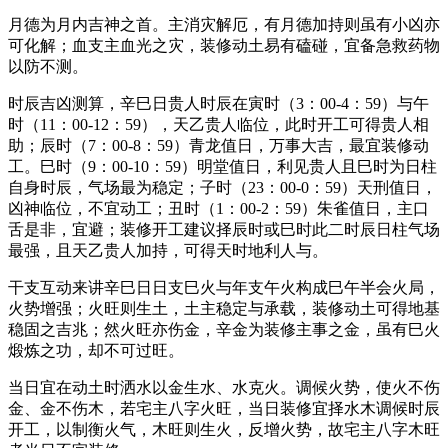
月德为月内吉神之首。主消灾解厄，有月德加持则虽有小凶亦
可化解；血支主血光之灾，装修动土易有磕碰，宜备急救药物
以防不测。
时辰吉凶测算，辛巳日贵人时辰在寅时（3：00-4：59）与午
时（11：00-12：59），天乙贵人临位，此时开工可得贵人相
助；辰时（7：00-8：59）青龙值日，万事大吉，最宜装修动
工。巳时（9：00-10：59）明堂值日，利见贵人且巳时为日柱
自身时辰，气场最为稳定；子时（23：00-0：59）天刑值日，
凶神临位，不宜动工；丑时（1：00-2：59）朱雀值日，主口
舌是非，宜避；装修开工建议择辰时或巳时此二时辰日柱气场
最强，且天乙贵人加持，可得天时地利人与。
干支互动来讲辛巳日日支巳火与年支午火构成巳午半会火局，
火势增强；火旺则生土，土主稳定与承载，装修动土可得地基
稳固之吉兆；然火旺亦伤金，辛金为装修主事之金，虽有巳火
煅炼之功，却不可过旺。
当日宜在动土时洒水以金生水、水克火。调候火势，使火不伤
金、金不伤木，若宅主八字火旺，当日装修宜择水木调候时辰
开工，以制衡火气，木旺则生火，反增火势，故宅主八字木旺