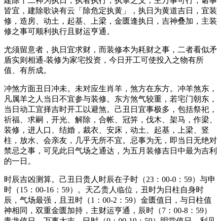
建除十二神为执日，执者执行，执掌之义，主万事可行，诸事
皆宜，建除歌诀有云「除危定执黄」，执日为黄道吉日，宜装
修，造房、动土，起基、上梁，金匮逢执日，吉神叠加，主装
修之事可顺利执行且财运亨通。
尤须留意者，执日宜求财，而装修本为耗财之事，二者看似矛
盾实则相通-装修为家宅投资，今日开工可使投入之物有所
值、有所成。
冲煞方面丑日冲未。未对应生肖羊，煞方在东方。冲羊煞东，
凡属羊之人当日不宜参与装修。东方煞气较重，若宅门朝东，
当日动工宜择吉时开工以避煞。己丑日宜事极多，包括祭祀，
祈福、求嗣，开光、解除，合帐、冠笄，伐木、架马，作梁、
装修，进人口、结婚，裁衣、安床，动土、起基，上梁、竖
柱，放水、会亲友，几乎无所不宜。忌事为无，即当日无绝对
禁忌之事，可见此日气场之通达，为五月装修吉日中最为吉利
的一日。
时辰吉凶测算。己丑日贵人时辰在子时（23：00-0：59）与申
时（15：00-16：59）。天乙贵人临位，丑时为日柱自身时
辰，气场最强，且丑时（1：00-2：59）金匮值日，与日柱值
神相同，双重金匮加持，主财运亨通，辰时（7：00-8：59）
青龙值日，万事大吉。巳时（9：00-10：59）明堂值日，利见