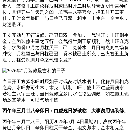
贵人；装修开工建议择辰时或巳时此二时辰皆青龙明堂吉神临
位，且避开午时天刑之凶，若宅主八字喜金，择丑时开工更
佳，丑时金气最旺，与日柱己丑双土相生，土生金、金生水，
财运最旺。
干支互动与五行调候。己丑日双土叠加，土气过旺；土旺则生
金，金为装修主事之五行，金气得生则工事顺利；然土旺亦克
水，水为癸巳月之月柱天干，己土克癸水，月日相克则气场有
冲突；月柱癸巳与日柱己丑，癸水被己土所克，巳火被丑土所
泄，月柱受制则月令之气难以发挥。
当日开工宜择水旺时辰如子时或亥时以水润土。化解月日相克
之势。水旺亦可生木，木克土以制土旺，使土不过盛而伤水。
若宅主八字土旺，当日装修宜多用水性物品调候，如在施工现
场放置清水，可助气场平衡。
丙午年三月廿八辛卯日：白虎危日岁破临，大事勿用慎装修
。
丙午年三月廿八日。阳历2026年5月14日星期四，岁次丙午年
癸巳月辛卯日。辛卯日柱天干辛金、地支卯木，金木相克之