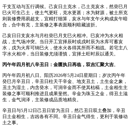
干支互动与五行调候。己亥日土克水，己土克亥水，然癸巳月
巳火可生己土，使土气更旺，克水更甚；水为财源，被土所克
则装修费用易超支，宜精打细算，亥水与年支午火构成亥午暗
合，合中有克，主装修之事表面顺利暗藏波折。
己亥日日支亥水与月柱癸巳月支巳火相冲。巳亥冲为水火相
战，主气场冲突。当日开工宜择辰时或戌时辰为水库可蓄亥
水，戌为火库可纳巳火，使水火各得其所而不相战。若宅主八
字水火相冲，当日装修尤须谨慎，宜择土旺时辰以通关。
丙午年四月初八辛丑日：金匮执日再临，双吉汇聚大吉
。
丙午年四月初八日。阳历2026年5月24日星期日；岁次丙午年
癸巳月辛丑日，辛丑日柱天干辛金、地支丑土，土生金之象，
丑土为湿土，内含癸水，可润辛金而不使其枯槁，土金相生主
装修之事可顺利推进且成果斐然。辛金为珠玉之金，得丑土滋
生，金气润泽，主装修成品质地精良。
辛丑日与5月12日己丑日皆为丑日，然己丑日双土叠加，辛丑
日土金相生，吉凶各有不同。辛丑日金气得生，更利于装修动
土之事。