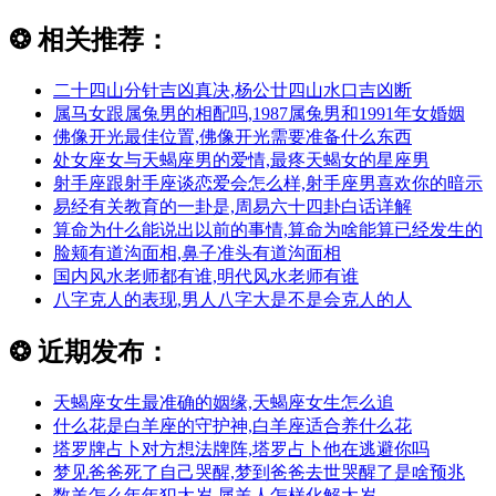
❂
相关推荐：
二十四山分针吉凶真决,杨公廿四山水口吉凶断
属马女跟属兔男的相配吗,1987属兔男和1991年女婚姻
佛像开光最佳位置,佛像开光需要准备什么东西
处女座女与天蝎座男的爱情,最疼天蝎女的星座男
射手座跟射手座谈恋爱会怎么样,射手座男喜欢你的暗示
易经有关教育的一卦是,周易六十四卦白话详解
算命为什么能说出以前的事情,算命为啥能算已经发生的
脸颊有道沟面相,鼻子准头有道沟面相
国内风水老师都有谁,明代风水老师有谁
八字克人的表现,男人八字大是不是会克人的人
❂
近期发布：
天蝎座女生最准确的姻缘,天蝎座女生怎么追
什么花是白羊座的守护神,白羊座适合养什么花
塔罗牌占卜对方想法牌阵,塔罗占卜他在逃避你吗
梦见爸爸死了自己哭醒,梦到爸爸去世哭醒了是啥预兆
数羊怎么年年犯太岁,属羊人怎样化解太岁