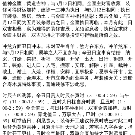
值神金匮，黄道吉神，与5月12日相同。金匮主财富收藏，装
修可得财运加持，建除十二神为执日，与5月12日相同；执日
宜装修、造房、动土，与金匮吉神相得益彰；双吉叠加，与5
月12日同为五月装修最吉之日，金匮执日再临，本月有此二日
双吉相叠，实为难得的装修吉辰，尤须留意者，执日宜求财，
金匮主财富，双吉加持之下装修投资可得物超所值之效。
冲煞方面丑日冲未。未对应生肖羊，煞方在东方。冲羊煞东，
与5月12日相同，属羊之人不宜参与；辛丑日宜事有结婚，纳
采、订婚，祭祀、祈福，求嗣、开光，出火、出行，拆卸、开
工，装修、进人口，入宅、搬家，安床、解除，挂匾、栽种，
破土、谢土，入殓、移柩，安葬，宜事极多，忌事有开市，立
券、造船，合寿木。开市立券为商业事务，与装修无关；造船
合寿木属特殊事项，普通装修不涉此忌。
时辰吉凶测算。辛丑日贵人时辰在寅时（3：00-4：59）与午
时（11：00-12：59）。丑时为日柱自身时辰，且丑时（1：
00-2：59）金匮值日，与日柱值神相同，双重金匮加持。辰时
（7：00-8：59）青龙值日，万事大吉，巳时（9：00-10：
59）明堂值日，利见贵人；装修开工建议择辰时或巳时此二时
辰皆为黄道吉神，且避开午时天刑之凶，若宅主八字喜金，择
丑时开工更佳，丑时金气最旺，双重金匮加持之下财运最旺，