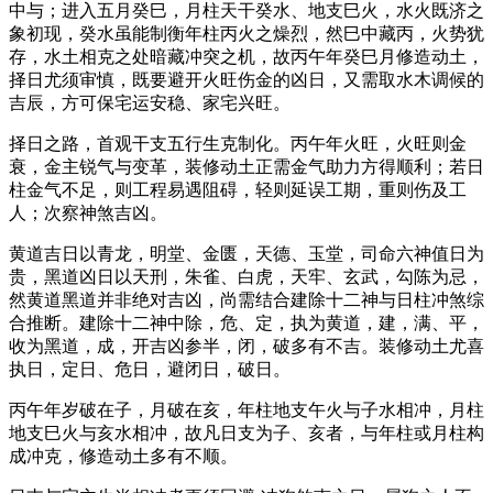
中与；进入五月癸巳，月柱天干癸水、地支巳火，水火既济之
象初现，癸水虽能制衡年柱丙火之燥烈，然巳中藏丙，火势犹
存，水土相克之处暗藏冲突之机，故丙午年癸巳月修造动土，
择日尤须审慎，既要避开火旺伤金的凶日，又需取水木调候的
吉辰，方可保宅运安稳、家宅兴旺。
择日之路，首观干支五行生克制化。丙午年火旺，火旺则金
衰，金主锐气与变革，装修动土正需金气助力方得顺利；若日
柱金气不足，则工程易遇阻碍，轻则延误工期，重则伤及工
人；次察神煞吉凶。
黄道吉日以青龙，明堂、金匮，天德、玉堂，司命六神值日为
贵，黑道凶日以天刑，朱雀、白虎，天牢、玄武，勾陈为忌，
然黄道黑道并非绝对吉凶，尚需结合建除十二神与日柱冲煞综
合推断。建除十二神中除，危、定，执为黄道，建，满、平，
收为黑道，成，开吉凶参半，闭，破多有不吉。装修动土尤喜
执日，定日、危日，避闭日，破日。
丙午年岁破在子，月破在亥，年柱地支午火与子水相冲，月柱
地支巳火与亥水相冲，故凡日支为子、亥者，与年柱或月柱构
成冲克，修造动土多有不顺。