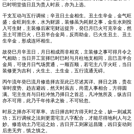
巳时明堂值日且为贵人时辰，亦为上选。
干支互动与五行调候；辛丑日土金相生。丑土生辛金，金气旺
盛；金旺则生水，水为财源，装修虽为耗财之事，金生水则投
入可生财，主装修后家宅财运提升，癸巳月巳火可克辛金，然
丑土可泄巳火，巳丑半合金局，反而助金。巳火生丑土、丑土
生辛金，形成连环相生。
故癸巳月辛丑日，月日相成而非相克，主装修之事可得月令之
气相助；当日开工宜择巳时巳时与月柱地支相同，且巳丑半合
金局，可使月日气场贯通，一顺百顺，若宅主八字火旺，当日
装修更为吉利，火生土、土生金，五行流通无碍。
丙午流年癸巳流月修造择吉至此已尽述其详。择日之路，贵在
审时度势、趋吉避凶，然天时虽吉，尚需人事相合，方得圆
满。宅主生肖与日柱冲煞乃择日之首忌，凡冲煞所及，纵吉日
亦不可用，此乃千年传承之验，不可轻忽。
时辰之择亦不可草率。吉日择吉时方得天时之全，缺一则减其
功；五行调候之法则更需宅主八字配合，才能尽得地利人与之
妙。修造动土乃宅运之始，吉日开工则家运昌隆，凶日妄动则
后患无穷，慎之慎之。