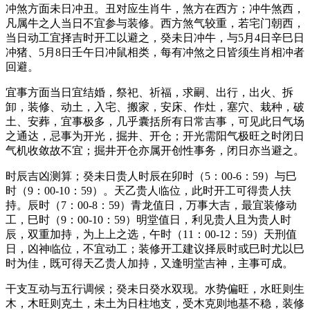
冲煞方面未日冲丑。丑对应生肖牛，煞方在西方；冲牛煞西，
凡属牛之人当日不宜参与装修。西方煞气较重，若宅门朝西，
当日动工宜择吉时开工以避之，癸未日冲牛，与5月4日辛巳日
冲猪、5月8日壬午日冲鼠相类，每有冲煞之日皆须生肖相冲者
回避。
宜事方面当日宜结婚，祭祀、祈福，求嗣、出行，出火、拆
卸，装修、动土，入宅、搬家，安床、作灶，塞穴、栽种，破
土、安葬，宜事极多，几乎囊括所有日常吉事，可见此日气场
之通达，忌事为开光，掘井、开仓；开光需阳气极旺之时闭日
气机收敛故不宜；掘井开仓亦属开创性事务，闭日亦当避之。
时辰吉凶测算；癸未日贵人时辰在卯时（5：00-6：59）与巳
时（9：00-10：59）。天乙贵人临位，此时开工可得贵人扶
持。辰时（7：00-8：59）青龙值日，万事大吉，最宜装修动
工，巳时（9：00-10：59）明堂值日，利见贵人且为贵人时
辰，双重加持，为上上之选，午时（11：00-12：59）天刑值
日，凶神临位，不宜动工；装修开工建议择辰时或巳时尤以巳
时为佳，既可得天乙贵人加持，又逢明堂吉神，主事可成。
干支互动与五行调候；癸未日癸水双现。水势偏旺，水旺则生
木，木旺则克土，未土为日柱地支，受木克则地基不稳，装修