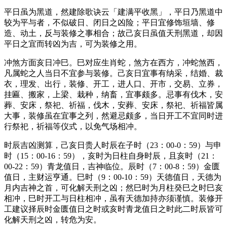
平日虽为黑道，然建除歌诀云「建满平收黑」，平日乃黑道中
较为平与者，不似破日、闭日之凶险；平日宜修饰垣墙、修
造、动土，反与装修之事相合；故己亥日虽值天刑黑道，却因
平日之宜而转凶为吉，可为装修之用。
冲煞方面亥日冲巳。巳对应生肖蛇，煞方在西方，冲蛇煞西，
凡属蛇之人当日不宜参与装修。己亥日宜事有纳采，结婚、裁
衣，理发、出行，装修、开工，进人口、开市，交易、立券，
挂匾、搬家，上梁、栽种，纳畜，宜事颇多。忌事有伐木，安
葬、安床，祭祀、祈福，伐木，安葬、安床，祭祀、祈福皆属
大事，装修虽在宜事之列，然避忌颇多，当日开工不宜同时进
行祭祀，祈福等仪式，以免气场相冲。
时辰吉凶测算，己亥日贵人时辰在子时（23：00-0：59）与申
时（15：00-16：59），亥时为日柱自身时辰，且亥时（21：
00-22：59）青龙值日，吉神临位。辰时（7：00-8：59）金匮
值日，主财运亨通。巳时（9：00-10：59）天德值日，天德为
月内吉神之首，可化解天刑之凶；然巳时为月柱癸巳之时巳亥
相冲，巳时开工与日柱相冲，虽有天德加持亦须谨慎。装修开
工建议择辰时金匮值日之时或亥时青龙值日之时此二时辰皆可
化解天刑之凶，转危为安。