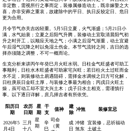
非定数，需视所行之事而定，装修属修造动土，既非嫁娶之大
喜，亦非安葬之重哀，故建除中的平日、执日反较定日、危日
更为合用。
月令节气亦关吉凶轻重。5月5日立夏，火气渐盛；5月21日小
满，水气始衰；立夏之后阳气升腾，装修动土宜取清晨阳气初
升之时开工，以顺应天地之气；小满之后湿气渐重，动土宜避
午后湿气沉降之时以免湿土伤金。本节气流转之间，吉日的选
择亦须随之调整，不可一概而论。
生克分析来讲丙午年癸巳月火旺水弱。日柱金气旺盛者可助工
事顺利，日柱水木旺盛者可助家宅兴旺；若日柱火土过旺而金
水不足，则装修动土易遇阻碍，需择金水调候之日方可化解，
日柱庚辰日金旺土厚，与装修之事最为相合；丙戌日火旺土
燥，虽可动工却不宜大兴土木；戊子日水土相克，需谨慎行
事。以下逐日详解，庶几择吉者有所依凭。
阳历日
农历
星
干
建
值神
冲煞
装修宜忌
期
日期
期
支
除
星
司命
2026年5
三月
辛
成
冲猪
宜装修，忌祈福动
期
（黄
月4日
十八
巳
日
煞东
土破土