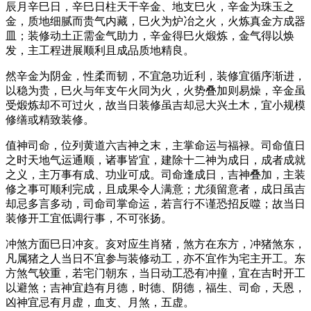
辰月辛巳日，辛巳日柱天干辛金、地支巳火，辛金为珠玉之
金，质地细腻而贵气内藏，巳火为炉冶之火，火炼真金方成器
皿；装修动土正需金气助力，辛金得巳火煅炼，金气得以焕
发，主工程进展顺利且成品质地精良。
然辛金为阴金，性柔而韧，不宜急功近利，装修宜循序渐进，
以稳为贵，巳火与年支午火同为火，火势叠加则易燥，辛金虽
受煅炼却不可过火，故当日装修虽吉却忌大兴土木，宜小规模
修缮或精致装修。
值神司命，位列黄道六吉神之末，主掌命运与福禄。司命值日
之时天地气运通顺，诸事皆宜，建除十二神为成日，成者成就
之义，主万事有成、功业可成。司命逢成日，吉神叠加，主装
修之事可顺利完成，且成果令人满意；尤须留意者，成日虽吉
却忌多言多动，司命司掌命运，若言行不谨恐招反噬；故当日
装修开工宜低调行事，不可张扬。
冲煞方面巳日冲亥。亥对应生肖猪，煞方在东方，冲猪煞东，
凡属猪之人当日不宜参与装修动工，亦不宜作为宅主开工。东
方煞气较重，若宅门朝东，当日动工恐有冲撞，宜在吉时开工
以避煞；吉神宜趋有月德，时德、阴德，福生、司命，天恩，
凶神宜忌有月虚，血支、月煞，五虚。