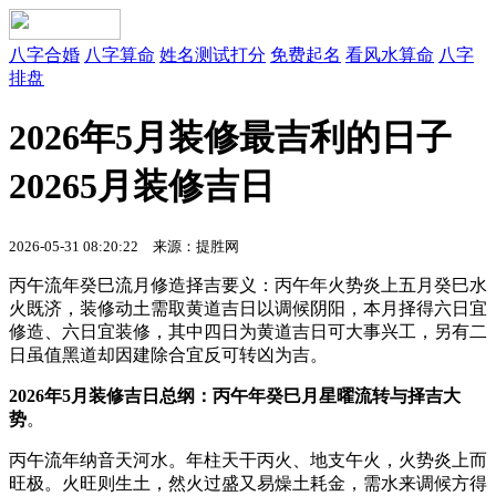
八字合婚
八字算命
姓名测试打分
免费起名
看风水算命
八字
排盘
2026年5月装修最吉利的日子
20265月装修吉日
2026-05-31 08:20:22 来源：提胜网
丙午流年癸巳流月修造择吉要义：丙午年火势炎上五月癸巳水
火既济，装修动土需取黄道吉日以调候阴阳，本月择得六日宜
修造、六日宜装修，其中四日为黄道吉日可大事兴工，另有二
日虽值黑道却因建除合宜反可转凶为吉。
2026年5月装修吉日总纲：丙午年癸巳月星曜流转与择吉大
势
。
丙午流年纳音天河水。年柱天干丙火、地支午火，火势炎上而
旺极。火旺则生土，然火过盛又易燥土耗金，需水来调候方得