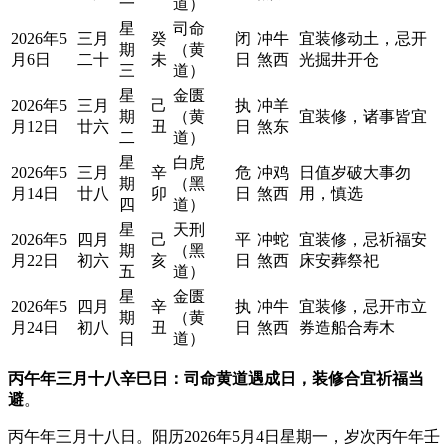
一
道）
星
司命
2026年5
三月
癸
闭
冲牛
宜装修动土，忌开
期
（黄
月6日
二十
未
日
煞西
光掘井开仓
三
道）
星
金匮
2026年5
三月
己
执
冲羊
期
（黄
宜装修，诸事皆宜
月12日
廿六
丑
日
煞东
二
道）
星
白虎
2026年5
三月
辛
危
冲鸡
日值岁破大事勿
期
（黑
月14日
廿八
卯
日
煞西
用，慎选
四
道）
星
天刑
2026年5
四月
己
平
冲蛇
宜装修，忌祈福安
期
（黑
月22日
初六
亥
日
煞西
床安葬祭祀
五
道）
星
金匮
2026年5
四月
辛
执
冲牛
宜装修，忌开市立
期
（黄
月24日
初八
丑
日
煞西
券造船合寿木
日
道）
丙午年三月十八辛巳日：司命黄道遇成日，装修合宜祈福当
避
。
丙午年三月十八日。阳历2026年5月4日星期一，岁次丙午年壬