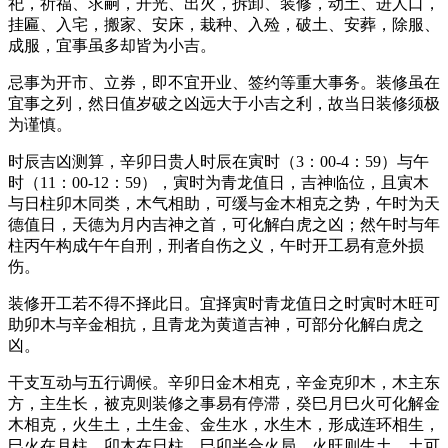
祀，祈福、求嗣，开光、出火，拆卸、装修，动土、进人口，
挂匾、入宅，搬家、安床，栽种、入殓，破土、安葬，除服、
成服，宜事虽多却皆为小吉。
忌事为开市、立券，即不宜开业、签约等重大事务。装修虽在
宜事之列，然日值岁破之凶远大于小吉之利，故当日装修须极
为谨慎。
时辰吉凶测算，辛卯日贵人时辰在寅时（3：00-4：59）与午
时（11：00-12：59），寅时为青龙值日，吉神临位，且寅木
与日柱卯木同类，木气相助，可缓与金木相克之势，午时为天
德值日，天德为月内吉神之首，可化解白虎之凶；然午时与年
柱丙午构成午午自刑，刑者自伤之义，午时开工易有意外损
伤。
装修开工若不得不择此日。宜择寅时青龙值日之时寅时木旺可
助卯木与辛金相抗，且青龙为黄道吉神，可部分化解白虎之
凶。
干支互动与五行调候。辛卯日金木相克，辛金克卯木，木主东
方，主生长，被克则装修之事易有停滞，癸巳月巳火可化解金
木相克，火生土，土生金、金生水，水生木，形成连环相生，
巳火在月柱，卯木在日柱，巳卯半合火局，火旺则生土，土可