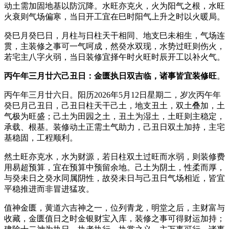
动土需加固地基以防沉降。水旺亦克火，火为阳气之根，水旺
火衰则气场偏寒，当日开工宜在巳时阳气上升之时以火暖局。
癸巳月癸巳日，月柱与日柱天干相同、地支巳未相生，气场连
贯，主装修之事可一气呵成，然癸水双现，水势过旺则伤火，
若宅主八字火弱，当日装修宜择午时火旺时辰开工以补火气。
丙午年三月廿六己丑日：金匮执日双吉临，诸事皆宜装修旺
。
丙午年三月廿六日。阳历2026年5月12日星期二，岁次丙午年
癸巳月己丑日，己丑日柱天干己土，地支丑土，双土叠加，土
气极为旺盛；己土为田园之土，丑土为湿土，土旺则主稳定，
承载、根基。装修动土正需土气助力，己丑日双土加持，主宅
基稳固，工程顺利。
然土旺亦克水，水为财源，若日柱双土过旺而水弱，则装修费
用易超预算，宜在预算中预留余地。己土为阴土，性柔而厚，
与癸未日之癸水同属阴性，故癸未日与己丑日气场相近，皆宜
平稳推进而非冒进猛攻。
值神金匮，黄道六吉神之一，位列青龙，明堂之后，主财富与
收藏，金匮值日之时金银财宝入库，装修之事可得财运加持；