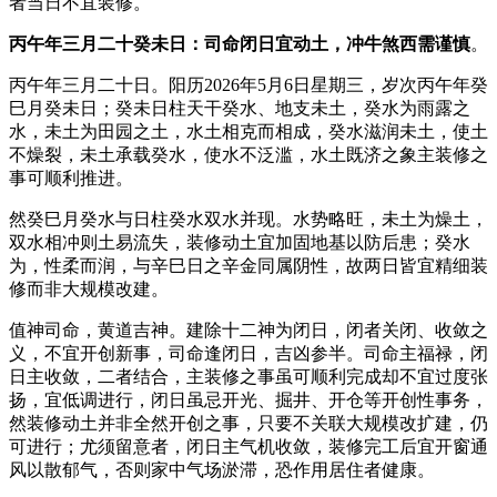
者当日不宜装修。
丙午年三月二十癸未日：司命闭日宜动土，冲牛煞西需谨慎
。
丙午年三月二十日。阳历2026年5月6日星期三，岁次丙午年癸
巳月癸未日；癸未日柱天干癸水、地支未土，癸水为雨露之
水，未土为田园之土，水土相克而相成，癸水滋润未土，使土
不燥裂，未土承载癸水，使水不泛滥，水土既济之象主装修之
事可顺利推进。
然癸巳月癸水与日柱癸水双水并现。水势略旺，未土为燥土，
双水相冲则土易流失，装修动土宜加固地基以防后患；癸水
为，性柔而润，与辛巳日之辛金同属阴性，故两日皆宜精细装
修而非大规模改建。
值神司命，黄道吉神。建除十二神为闭日，闭者关闭、收敛之
义，不宜开创新事，司命逢闭日，吉凶参半。司命主福禄，闭
日主收敛，二者结合，主装修之事虽可顺利完成却不宜过度张
扬，宜低调进行，闭日虽忌开光、掘井、开仓等开创性事务，
然装修动土并非全然开创之事，只要不关联大规模改扩建，仍
可进行；尤须留意者，闭日主气机收敛，装修完工后宜开窗通
风以散郁气，否则家中气场淤滞，恐作用居住者健康。