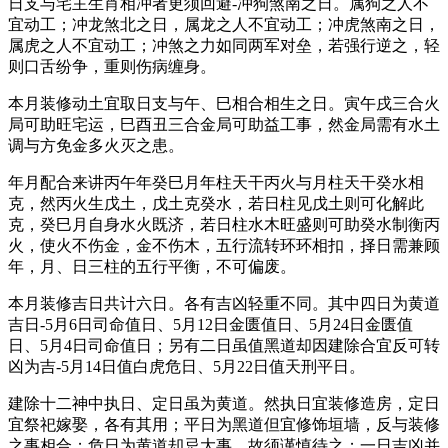
日支与宅主生肖相冲者更须回避-冲狗煞南之日。属狗之人不
宜动工；冲龙煞北之日，属龙之人不宜动工；冲虎煞南之日，
属虎之人不宜动工；冲煞之力如同两军对垒，若强行逆之，轻
则口舌纷争，重则伤病缠身。
本月装修动土宜取日支与午、巳相合相生之日。寅午戌三合火
局可助旺宅运，巳酉丑三合金局可助益工事，然金局需有水土
调与方免金多火灭之患。
年月配合来讲丙午年癸巳月年柱天干丙火与月柱天干癸水相
克，然丙火生戊土，戊土克癸水，若日柱见戊土则可化解此
克，癸巳月自身水火既济，若日柱水木旺盛则可助癸水制衡丙
火，使火不伤金，金不伤木，五行流转环环相扣，择日需兼顾
年，月、日三柱的五行平衡，不可偏废。
本月装修吉日共计六日。各有吉凶轻重不同。其中四日为黄道
吉日-5月6日司命值日、5月12日金匮值日、5月24日金匮值
日、5月4日司命值日；另有二日虽值黑道却因建除合宜反可转
凶为吉-5月14日值白虎危日、5月22日值天刑平日。
建除十二神中执日、定日虽为黄道。然执日宜装修造房，定日
宜祭祀嫁娶，各有其用；平日为黑道但宜修饰垣墙，反与装修
之事相合；危日为黄道却忌大事，故须谨慎待之；一日吉凶并