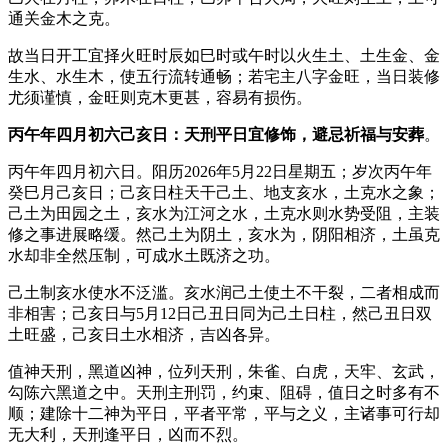
通关金木之克。
故当日开工宜择火旺时辰如巳时或午时以火生土、土生金、金
生水、水生木，使五行流转通畅；若宅主八字金旺，当日装修
尤须谨慎，金旺则克木更甚，容易有损伤。
丙午年四月初六己亥日：天刑平日宜修饰，避忌祈福与安葬
。
丙午年四月初六日。阳历2026年5月22日星期五；岁次丙午年
癸巳月己亥日；己亥日柱天干己土、地支亥水，土克水之象；
己土为田园之土，亥水为江河之水，土克水则水势受阻，主装
修之事进展略缓。然己土为阴土，亥水为，阴阳相济，土虽克
水却非全然压制，可成水土既济之功。
己土制亥水使水不泛滥。亥水润己土使土不干裂，二者相成而
非相害；己亥日与5月12日己丑日同为己土日柱，然己丑日双
土旺盛，己亥日土水相济，吉凶各异。
值神天刑，黑道凶神，位列天刑，朱雀、白虎，天牢、玄武，
勾陈六黑道之中。天刑主刑罚，约束、阻碍，值日之时多有不
顺；建除十二神为平日，平者平常，平与之义，主诸事可行却
无大利，天刑逢平日，凶而不烈。