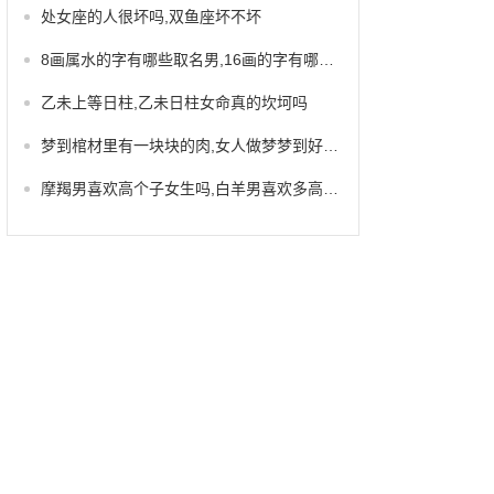
处女座的人很坏吗,双鱼座坏不坏
8画属水的字有哪些取名男,16画的字有哪些取名男
乙未上等日柱,乙未日柱女命真的坎坷吗
梦到棺材里有一块块的肉,女人做梦梦到好多棺材
摩羯男喜欢高个子女生吗,白羊男喜欢多高的女生