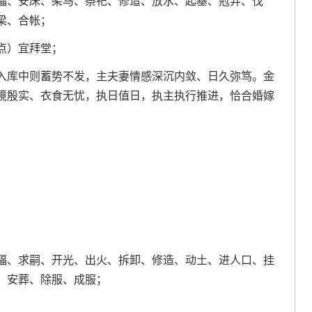
福、安床、架马、祭祀、修造、放水、起基、冠笄、伐
梁、合帐；
3点）宜拜堂；
入库中则蓄势不发，主夫妻情感深沉内敛、日久弥笃。金
境殷实、衣食无忧，执日值日，执主执行推进，恰合婚嫁
福、求嗣、开光、出火、拆卸、修造、动土、进人口、挂
、安葬、除服、成服；