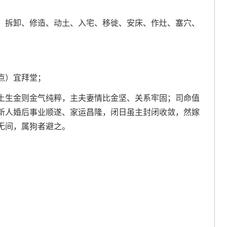
、拆卸、修造、动土、入宅、移徙、安床、作灶、塞穴、
3点）宜拜堂；
土生金则金气纯粹，主夫妻情比金坚、关系牢固；司命值
新人婚后事业顺遂、家运昌隆，闭日虽主封闭收敛，然嫁
无间，属狗者避之。