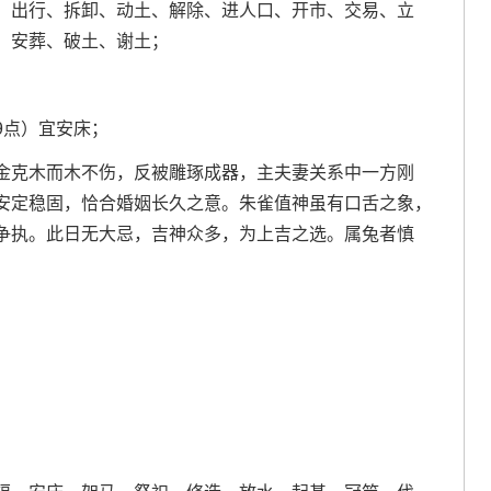
、出行、拆卸、动土、解除、进人口、开市、交易、立
、安葬、破土、谢土；
19点）宜安床；
金克木而木不伤，反被雕琢成器，主夫妻关系中一方刚
安定稳固，恰合婚姻长久之意。朱雀值神虽有口舌之象，
争执。此日无大忌，吉神众多，为上吉之选。属兔者慎