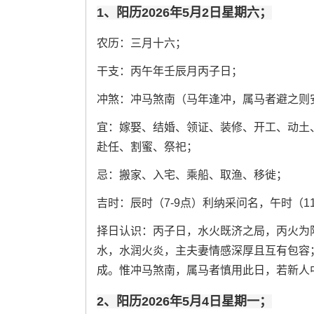
1、阳历2026年5月2日星期六；
农历：三月十六；
干支：丙午年壬辰月丙子日；
冲煞：冲马煞南（马年逢冲，属马者避之则
宜：嫁娶、结婚、领证、装修、开工、动土
赴任、割蜜、祭祀；
忌：搬家、入宅、乘船、取渔、移徙；
吉时：辰时（7-9点）利纳采问名，午时（11
择日认识：丙子日，水火既济之局，丙火为
水，水润火炎，主夫妻情感深厚且互有包容
成。惟冲马煞南，属马者慎用此日，若新人
2、阳历2026年5月4日星期一；