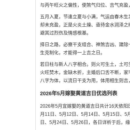
与丙午旺火之偏性，使煞气归位、吉气充盈
五月入夏，节逢立夏与小满，气运由春木生
却未充盈，正是火炎土燥、亟待金水润泽之
避其过烈伤及情感根基。
择日之路，必察干支组合、神煞吉凶、建除
生克制化，才能得一上吉之日。
若日柱与新人八字相合。则火可生土，土可
火旺焚木，金缺木折，主婚后口舌不断，家
八字为体，以流日干支为用，体用相生则吉
2026年5月嫁娶黄道吉日优选列表
2026年5月宜嫁娶的黄道吉日共计16天依阳
月11日、5月12日、5月14日、5月15日、5
日、5月24日、5月26日，各日详析于后