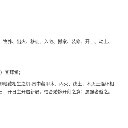
、牧养、出火、移徙、入宅、搬家、装修、开工、动土、
点）宜拜堂；
却暗藏相生之机-寅中藏甲木、丙火、戊土，木火土连环相
日，开日主开启新局，恰合婚嫁开创之意；属猴者避之。