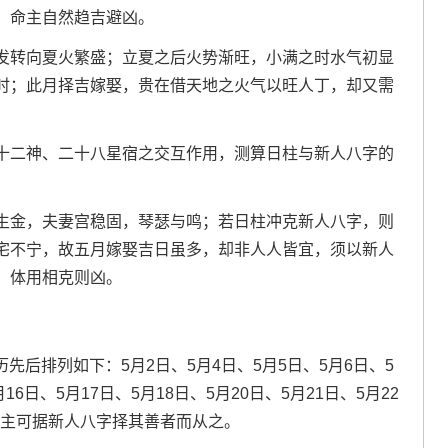
，命主自然趋吉避凶。
发转向夏火繁盛；立夏之后火势渐旺，小满之时水气初显
时；此月择吉嫁娶，贵在借天地之火气以旺人丁，却又需
十二神、二十八星宿之交互作用，测算日柱与新人八字的
生金，夫妻宫稳固，琴瑟与鸣；若日柱冲克新人八字，则
宅不宁，故五月嫁娶吉日虽多，却非人人皆宜，须以新人
，体用相克则凶。
历先后排列如下：5月2日、5月4日、5月5日、5月6日、5
月16日、5月17日、5月18日、5月20日、5月21日、5月22
，缘主可据新人八字择其善者而从之。