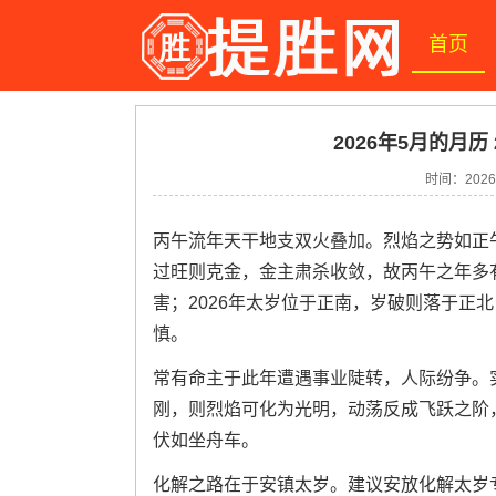
首页
2026年5月的月历
时间：2026-
丙午流年天干地支双火叠加。烈焰之势如正
过旺则克金，金主肃杀收敛，故丙午之年多
害；2026年太岁位于正南，岁破则落于正
慎。
常有命主于此年遭遇事业陡转，人际纷争。
刚，则烈焰可化为光明，动荡反成飞跃之阶
伏如坐舟车。
化解之路在于安镇太岁。建议安放化解太岁