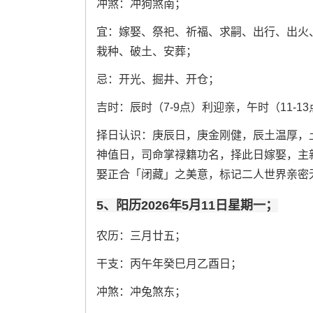
冲煞：冲狗煞南；
宜：嫁娶、祭祀、祈福、求嗣、出行、出火
栽种、破土、安葬；
忌：开光、掘井、开仓；
吉时：辰时（7-9点）利迎亲，午时（11-1
择日认识：庚辰日，庚金刚健，辰土温厚，
神值日，司命掌禄籍功名，择此日嫁娶，主
娶正合「闭藏」之美意，标记二人世界亲密
5、阳历2026年5月11日星期一；
农历：三月廿五；
干支：丙午年癸巳月乙酉日；
冲煞：冲兔煞东；