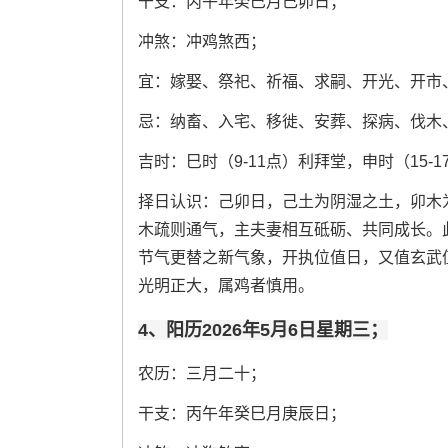
干支：丙午年癸巳月己卯日；
冲煞：冲鸡煞西；
宜：嫁娶、祭祀、祈福、求嗣、开光、开市
忌：纳畜、入宅、移徙、安葬、探病、伐木
吉时：巳时（9-11点）利拜堂，申时（15-
择日认识：己卯日，己土为阴湿之土，卯木
木疏则通气，主夫妻相互砥砺、共同成长。
节气更替之新气象，开执位值日，又值玄武
光明正大，属鸡者慎用。
4、阳历2026年5月6日星期三；
农历：三月二十；
干支：丙午年癸巳月庚辰日；