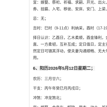
宜：嫁娶、祭祀、祈福、求嗣、开光、出火
券、挂匾、入宅、移徙、安床、安门、上梁
忌：无；
吉时：巳时（9-11点）利纳采，酉时（17-
择日认识：乙酉日，乙木柔顺，酉金锋利，
直、一方柔韧，互补互成；定日值日，定主
然定日可镇其浮动，使夫妻沟通顺畅、无大
用。
6、阳历2026年5月12日星期二；
农历：三月廿六；
干支：丙午年癸巳月丙戌日；
冲煞：冲龙煞北；