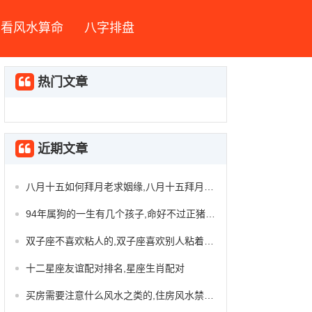
看风水算命
八字排盘
热门文章
近期文章
八月十五如何拜月老求姻缘,八月十五拜月老求姻缘怎么祈祷
94年属狗的一生有几个孩子,命好不过正猪腊狗
双子座不喜欢粘人的,双子座喜欢别人粘着他吗
十二星座友谊配对排名,星座生肖配对
买房需要注意什么风水之类的,住房风水禁忌100例