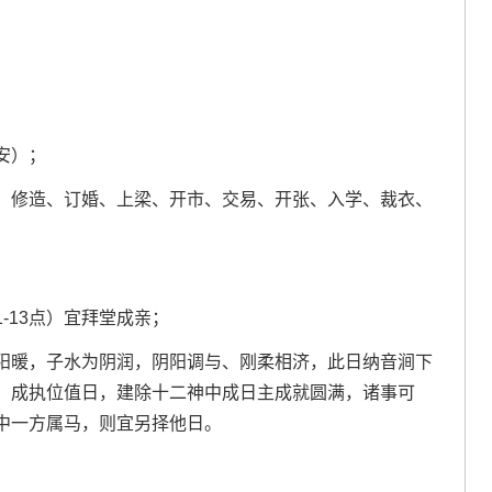
安）；
、修造、订婚、上梁、开市、交易、开张、入学、裁衣、
-13点）宜拜堂成亲；
阳暖，子水为阴润，阴阳调与、刚柔相济，此日纳音涧下
；成执位值日，建除十二神中成日主成就圆满，诸事可
中一方属马，则宜另择他日。