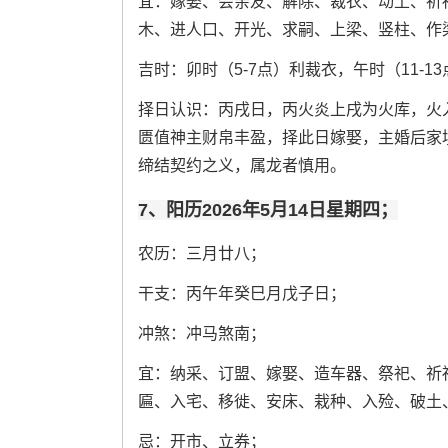
宜：嫁娶、会亲友、解除、裁衣、动土、祈
木、进人口、开光、求嗣、上梁、竖柱、作
吉时：卯时（5-7点）利裁衣，午时（11-1
择日认识：丙戌日，丙火炎上戌为火库，火
匮值神主财帛丰盈，择此日嫁娶，主婚后家
缔结契约之义，属龙者慎用。
7、阳历2026年5月14日星期四；
农历：三月廿八；
干支：丙午年癸巳月戊子日；
冲煞：冲马煞南；
宜：纳采、订盟、嫁娶、造车器、祭祀、祈
匾、入宅、移徙、安床、栽种、入殓、破土
忌：开市、立券；