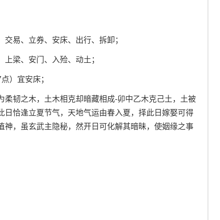
、交易、立券、安床、出行、拆卸；
、上梁、安门、入殓、动土；
17点）宜安床；
为柔韧之木，土木相克却暗藏相成-卯中乙木克己土，土被
此日恰逢立夏节气，天地气运由春入夏，择此日嫁娶可得
值神，虽玄武主隐秘，然开日可化解其暗昧，使姻缘之事