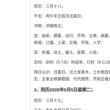
农历：三月十八；
干支：丙午年壬辰月戊寅日；
冲煞：冲猴煞北；
宜：纳采、嫁娶、出行、开市、立券、纳畜
修造、订婚、上梁、交易、开张、入学；
忌：祈福、动土、破土、安葬、入殓；
吉时：卯时（5-7点）利迎亲，巳时（9-11
择日认识：戊寅日，戊土坐寅木，土木相克
生，主家业根基稳固、代代相传；开执位值
3、阳历2026年5月5日星期二；
农历：三月十九；