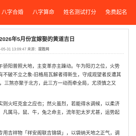
八字合婚
八字算命
姓名测试打分
免费起名
 2026年5月份宜嫁娶的黄道吉日
05-31 13:09:47 来源：
提胜网
午骄阳普照大地，主变革亦主躁动。午为阳刃之位，火势
有不破不立之象-旧格局瓦解者得新生，守成观望者反遭其
北，三煞亦聚于北方，此三方一动而牵全局，尤须慎之又
实则火旺克金之应也；然火虽烈，若能得水调候，以柔济
，凡属马，鼠、牛，兔之命主，流年犯太岁尤甚，运势起
专用吉祥物「祥安阁联吉锦袋」，以袋纳天地之正气，调