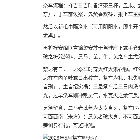
祭车流程：择吉日吉时备清茶三杯，五果、
东），于车前设案，先焚香默祷，报上车主
然后以新毛巾蘸净水（可用阴阳水，即半开
金舆」。
再将祥安阁联吉锦袋安放于驾驶座下或手套
破之符咒药料，属马，鼠、牛，兔之车主尤
禁忌有三：一忌祭车时穿大红大紫衣物。红
忌在车内争吵或口出秽言，祭车为礼，礼失
自刑」，主自招灾祸；三忌祭车后三日内洗
光，过早洗车则冲散灵气，水克火之余气反
另须留意，属马者此年为太岁当头，祭车时
可面西南（未方）；属兔者破太岁，不可面
旁侧身行礼，可避冲煞。