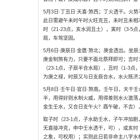
5月3日·丁丑日·天喜·煞西；丁火透干。
此日需避午未时午时火旺克丑，未时丑未相冲
时（21-23点，亥水润丑土），寅时（3-
局，车驾坚固。
5月6日·庚辰日·金匮·煞北；庚金透出。
庚金制煞有力，只要不面北祭拜即可；吉时：
（23-1点，子辰半合水局），丑时（1-
为庚之禄，时辰又与日支辰合水，水火既济
5月8日·壬午日·官日·煞南。壬午日，天
半，用得好则水制火威，用得差则水火激荡，
金生壬水，又合日支午火？酉午破，不吉）
取子时（23-1点，子水助壬水，子午冲加剧
无直接冲克，申中壬水透干，可），或亥时（
之象，可权用）；实则此日若非命主八字水