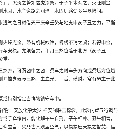
吟」，火炎之势如猛虎添翼。于子平术观之，火旺则金
则水囚，水主道路之润泽，水囚则路途多尘嚣险阻。
水进气之日时借天干庚辛壬癸与地支申亥子丑之力，平衡
则火燥克金，恐有机械故障，视线不清之虞；若得申金，
行车安稳。尤须留意，午月三煞位落于北方（亥子丑
极重。
三煞方，可谓凶中之凶，祭车之时车头方向或祭坛方位切
则冲撞岁破与三煞，主血光、口舌、破财。常有命主于此
。
箓或特别指定吉祥物镇守车中。
吉祥物：安放化解太岁-祥安阁联吉锦袋，此袋内置五行调与
方或手套箱内，能化解午午自刑，子午相冲、丑午相害，
信仰虚言，实乃古人观星望气，以物象应天象之智慧，借