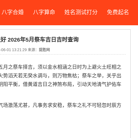
八字合婚
八字算命
姓名测试打分
免费起名
天好 2026年5月祭车吉日吉时查询
06-01 13:21:29 来源：
提胜网
五月之祭车择吉，须以金水相涵之日时为上避火土旺相之
火势滔天若无癸水调与，则万物焦枯；祭车之举，关乎出
阴阳平衡，借黄道吉日之神煞布局，引动天地清气护佑车
气场激荡尤甚，凡事务求安稳，祭车之礼不可轻忽时辰方