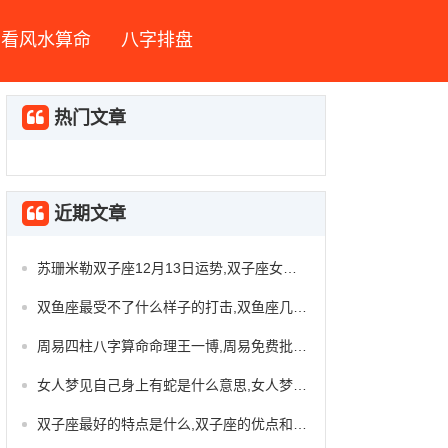
看风水算命
八字排盘
热门文章
近期文章
苏珊米勒双子座12月13日运势,双子座女今日运势
双鱼座最受不了什么样子的打击,双鱼座几岁最漂亮
周易四柱八字算命命理王一博,周易免费批八字四柱
女人梦见自己身上有蛇是什么意思,女人梦见家里很多蛇
双子座最好的特点是什么,双子座的优点和缺点