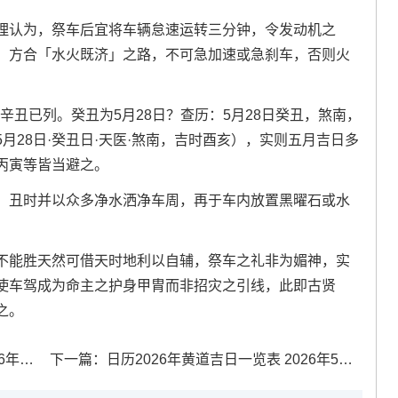
理认为，祭车后宜将车辆怠速运转三分钟，令发动机之
，方合「水火既济」之路，不可急加速或急刹车，否则火
日辛丑已列。癸丑为5月28日？查历：5月28日癸丑，煞南，
月28日·癸丑日·天医·煞南，吉时酉亥），实则五月吉日多
丙寅等皆当避之。
、丑时并以众多净水洒净车周，再于车内放置黑曜石或水
不能胜天然可借天时地利以自辅，祭车之礼非为媚神，实
使车驾成为命主之护身甲胄而非招灾之引线，此即古贤
之。
子5月
下一篇：
日历2026年黄道吉日一览表 2026年5月日历黄道吉日一览表