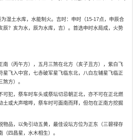
但辰为湿土水库，水能制火。吉时：申时（15-17点，申辰合
（亥辰？亥为水，辰为水库，吉）。首选申时水局成，火势
正南（丙午方），五月三煞在北方（亥子丑方），紫白飞
符星飞入中宫，七赤破军星飞临东北，八白左辅星飞临正
三煞方）。
不可犯，祭车时车头或祭坛切忌朝正北，亦不可在正北燃
动土或大声喧哗，祭车时可面南而拜，但勿在正南方挖掘
锐物品，以免引动五黄，最佳设坛方位为正东（三碧禄存
南（四昌星，水木相生）。