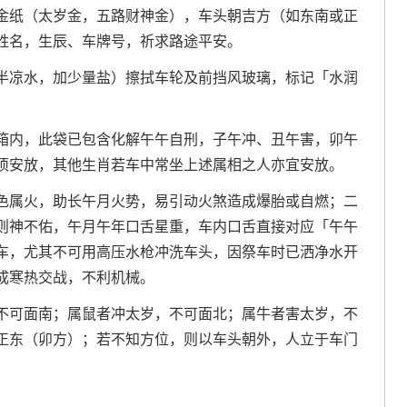
金纸（太岁金，五路财神金），车头朝吉方（如东南或正
姓名，生辰、车牌号，祈求路途平安。
半凉水，加少量盐）擦拭车轮及前挡风玻璃，标记「水润
箱内，此袋已包含化解午午自刑，子午冲、丑午害，卯午
须安放，其他生肖若车中常坐上述属相之人亦宜安放。
色属火，助长午月火势，易引动火煞造成爆胎或自燃；二
则神不佑，午月午年口舌星重，车内口舌直接对应「午午
车，尤其不可用高压水枪冲洗车头，因祭车时已洒净水开
成寒热交战，不利机械。
不可面南；属鼠者冲太岁，不可面北；属牛者害太岁，不
正东（卯方）；若不知方位，则以车头朝外，人立于车门