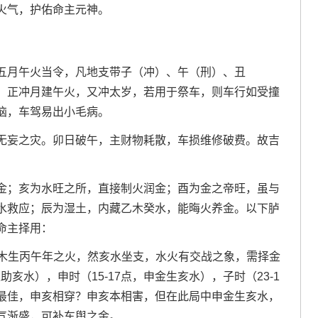
火气，护佑命主元神。
五月午火当令，凡地支带子（冲）、午（刑）、丑
，正冲月建午火，又冲太岁，若用于祭车，则车行如受撞
恼，车驾易出小毛病。
无妄之灾。卯日破午，主财物耗散，车损维修破费。故吉
金；亥为水旺之所，直接制火润金；酉为金之帝旺，虽与
水救应；辰为湿土，内藏乙木癸水，能晦火养金。以下胪
命主择用：
日乙木生丙午年之火，然亥水坐支，水火有交战之象，需择金
亥水），申时（15-17点，申金生亥水），子时（23-1
最佳，申亥相穿？申亥本相害，但在此局中申金生亥水，
气渐盛，可补车舆之金。