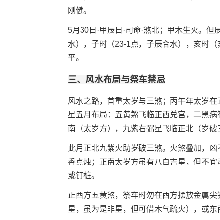
刚健。
5月30日·甲辰日·司命·煞北；甲木生火。
水），子时（23-1点，子辰合水），亥时
平。
三、风水布局与祭车禁忌
风水之路，首重太岁与三煞；丙午年太岁在
星五月布局：五黄煞飞临正西兑宫，二黑病
南（太岁方），九紫右弼星飞临正北（岁破
此月正北九紫火助岁破三煞。火煞叠加，凶
香点烛；正南太岁方虽有八白吉星，但不宜
或钉桩。
正西方五黄煞，祭车时勿在西方摆放金属尖
星，虽为是非星，但可借木气疏火），或东