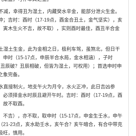
火势不减，幸得丑为湿土，内藏癸水辛金，能部分泄火生金。
；吉时：酉时（17-19点，酉金合丑土，金气坚实），亥
5点，寅木生火不吉，故不取），实则酉时最佳，酉丑半合金
坐辰土湿土生金，此为金相之日，极利车驾，虽煞北，但日干
申时（15-17点，申辰半合水局，金水相涵），子时
3点，丑辰破？丑辰相破，但皆为湿土，可权用）；首选申时申
之象完备。
干壬水直接制火，地支午火为月令，水火正冲，此日吉凶参
必须择金水时辰且避开午时。吉时：酉时（17-19点，酉
，故不取酉。
，不吉），亦不取，取申时（15-17点，申金生壬水，申午
21-23点，亥水助壬水，亥午合？亥午暗合，有合中带克
极旺，慎用。