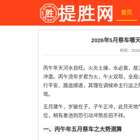
首页
2026年5月祭车哪
时间：2026-
丙午年天河水自旺。火炎土燥，水必衰，故
冲激。丙午流年岁君为火，午火双现，全局
行平安、路途顺遂，其理在调候命主行运之
驾。
五月建午，岁破在子，子午正冲，此月天地
位，稍有差池则恐引动冲煞反招不祥。
一、丙午年五月祭车之大势测算