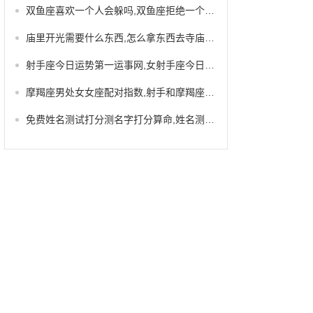
双鱼座喜欢一个人会躲吗,双鱼座拒绝一个人的表现
庙里开光需要什么东西,怎么拿东西去寺庙开光
射手座今日运势第一运事网,女射手座今日运势
摩羯座男处女女座配对指数,射手和摩羯座配对指数
免费姓名测试打分测名字打分算命,姓名测试打分了解