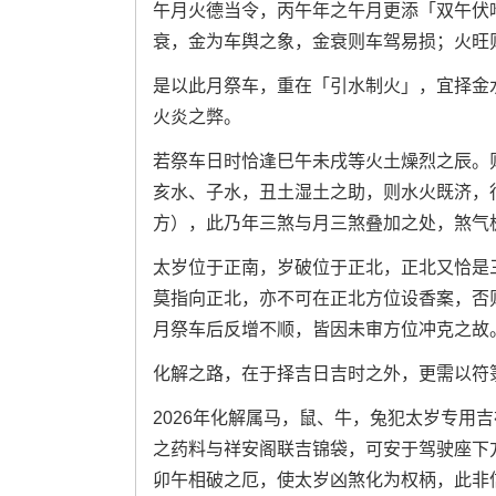
午月火德当令，丙午年之午月更添「双午伏
衰，金为车舆之象，金衰则车驾易损；火旺
是以此月祭车，重在「引水制火」，宜择金
火炎之弊。
若祭车日时恰逢巳午未戌等火土燥烈之辰。
亥水、子水，丑土湿土之助，则水火既济，
方），此乃年三煞与月三煞叠加之处，煞气
太岁位于正南，岁破位于正北，正北又恰是
莫指向正北，亦不可在正北方位设香案，否
月祭车后反增不顺，皆因未审方位冲克之故
化解之路，在于择吉日吉时之外，更需以符
2026年化解属马，鼠、牛，兔犯太岁专用
之药料与祥安阁联吉锦袋，可安于驾驶座下
卯午相破之厄，使太岁凶煞化为权柄，此非