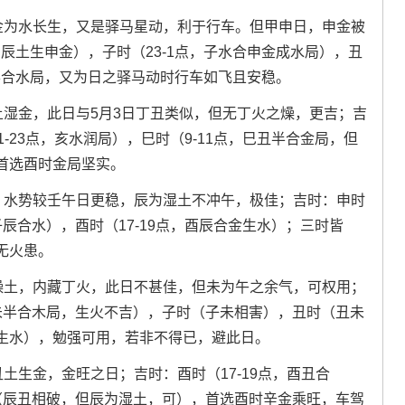
。申金为水长生，又是驿马星动，利于行车。但甲申日，申金被
，辰土生申金），子时（23-1点，子水合申金成水局），丑
半合水局，又为日之驿马动时行车如飞且安稳。
丑土湿金，此日与5月3日丁丑类似，但无丁火之燥，更吉；吉
1-23点，亥水润局），巳时（9-11点，巳丑半合金局，但
首选酉时金局坚实。
水库。水势较壬午日更稳，辰为湿土不冲午，极佳；吉时：申时
，子辰合水），酉时（17-19点，酉辰合金生水）；三时皆
无火患。
未为燥土，内藏丁火，此日不甚佳，但未为午之余气，可权用；
亥未半合木局，生火不吉），子时（子未相害），丑时（丑未
生水），勉强可用，若非不得已，避此日。
丑土生金，金旺之日；吉时：酉时（17-19点，酉丑合
时（辰丑相破，但辰为湿土，可），首选酉时辛金乘旺，车驾