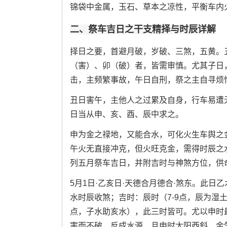
锦袋中金属，玉石、草本之凉性，平衡车内
二、祭车吉日之干支精择与时辰详解
择日之要，首避月破，岁破、三煞，五黄。
（害）、卯（破）者，皆需审慎。尤其子日
击，主频繁事故，午日自刑，祭之主自寻烦
丑日害午，主他人之过累及自身，行车易遭
日当从申、亥、酉、辰中求之。
申为金之禄地，又能合水，可化火生车舆之
午火无直接冲克，但火旺克金，需得时辰之
列五月祭车吉日，并附吉时与神煞方位，供
5月1日·乙亥日·天德合月德合·煞东。此
水时辰收煞；吉时：辰时（7-9点，辰为湿土助
点，子水助亥水），此三时皆可。尤以申时
害而不破，反成水源，且申时太阳西斜，金