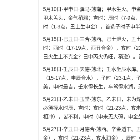
5月10日·甲申日·驿马·煞南；甲木生火
甲木盖头，金气稍弱；吉时：辰时（7-9点
时（1-3点，丑土生申金），首选子时子申
5月15日·己丑日·三合·煞西。己土泄火，
时：酉时（17-19点，酉丑合金），亥时（2
巳火生土不克金？巳中丙火仍旺，稍逊）。
5月18日·壬辰日·天德·煞北；壬水坐辰
（15-17点，申辰合水），子时（23-1点
美，申时最吉，壬水得长生，车驾得水润，
5月21日·乙未日·玉堂·煞东。乙未日，
必须择水时辰，吉时：亥时（21-23点，
相冲），皆不利，申时（申未无大碍，申金
5月27日·辛丑日·月德合·煞西。辛金透干。
金），亥时（21-23点，亥水润金），辰