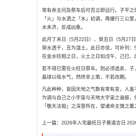
常有命主问及祭车后可否立即远行。子平之
「火」与水洒之「水」初调，再缓行三公里
水未济，反成凶象。
此月丁未日（5月22日）、癸丑日（5月27
癸水透干，丑为湿土，此日亦佳，可补列：5
在金水旺相之日，火土之日如戊午、己巳、
若不得已需在火旺日祭车。则必须选亥、子
晶球以吸水气，然终非上策，不若改期。
凡此种种，皆因天地之气数有常有变，人虽
为调与自己之小宇宙与天地大宇宙之谐振，
「敬天法祖」之深意所在，望诸命主慎之重
上一篇：
2026年入宅最旺日子黄道吉日 2026年入宅最旺日