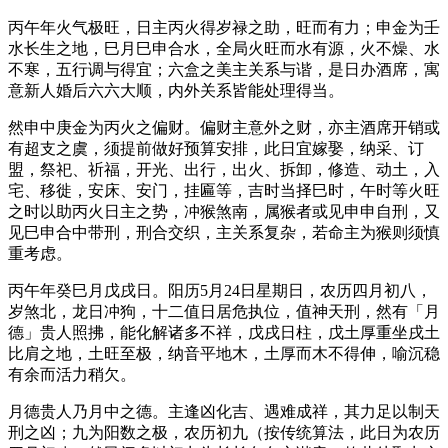
丙午年火气极旺，日主丙火得岁禄之助，旺而有力；申金为壬
水长生之地，巳月巳申合水，全局火旺而水有源，火不燥、水
不寒，五行调与得宜；六盒之美主关系与谐，是日办酒席，寓
意新人婚后六六大顺，内外关系皆能处理得当。
然申中庚金为丙火之偏财。偏财主意外之财，亦主酒席开销或
有超支之虞，须提前做好预算安排，此日宜嫁娶，纳采、订
盟，祭祀、祈福，开光、出行，出火、拆卸，修造、动土，入
宅、移徙，安床、安门，挂匾等，吉时当择巳时，午时等火旺
之时以助丙火日主之势，冲猴煞南，属猴者或见申申自刑，又
见巳申合中带刑，刑合交织，主关系复杂，若命主为猴则须慎
重考虑。
丙午年癸巳月戊戌日。阳历5月24日星期日，农历四月初八，
岁煞北，龙日冲狗，十二值日居危执位，值神天刑，然有「月
德」贵人照拂，能化解诸多不祥，戊戌日柱，戊土厚重坐戌土
比肩之地，土旺至极，纳音平地木，土厚而木不得伸，喻沉稳
有余而活力稍欠。
月德贵人乃月中之德。主逢凶化吉、遇难成祥，其力足以制天
刑之凶；九为阳数之极，农历初九（按传统算法，此日为农历