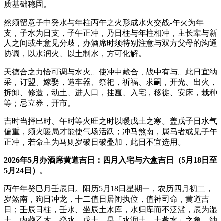
质基础稳固。
然须留意子中癸水与年柱丙午之火形成水火交战-午火为年
支，子水为日支，子午正冲，乃日柱与年柱相冲，主长辈与新
人之间或生意见分歧，办酒席时须特别注意与双方父母的沟通
协调，以水润火、以土制水，方可化解。
天德合之力恰可调与水火。使冲中藏合，战中有与。此日宜纳
采，订盟、嫁娶，造车器、祭祀，祈福、求嗣，开光、出火，
拆卸、修造，动土、进人口，挂匾、入宅，移徙、安床，栽种
等；忌立券，开市。
吉时当择巳时、午时等火旺之时以暖戊土之寒。盖戊子日水气
偏重，须火暖局才能使气场活跃；冲马煞南，属马者或见子午
正冲，若命主为马则岁破日破叠加，此日不宜选用。
2026年5月办酒席黄道吉日：四月入宅与六盒吉日（5月18日至
5月24日）
。
丙午年癸巳月壬辰日。阳历5月18日星期一，农历四月初二，
岁煞南，狗日冲龙，十二值日居闭执位，值神司命，黄道吉
日；壬辰日柱，壬水、坐辰土水库，水归库而不泛滥，辰为湿
土，内藏乙木，癸水、戊土，是「水润土，土蓄水」之象，纳