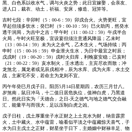
黑、白色系以收水气，调与火炎之势；此日宜嫁娶，会亲友、
进人口，裁衣、动土，祈福、安床，修造、冠笄等。
吉时七段：辛卯时（5：00-6：59）卯戌合火。火势更旺，宜
早起但须多饮水；癸巳时（9：00-10：59）巳火助丙，然癸水
透干润局，为吉中之吉；甲午时（11：00-12：59）午戌半合
火局，午时火旺至极，宜设宴但须注意通风降温；乙未时
（13：00-14：59）未为火之余气，乙木生火，气场持续；丙
申时（15：00-16：59）申金泄火生水，为日中最宜之时辰；
戊戌时（19：00-20：59）戌时火归库，利晚宴安稳；己亥时
（21：00-22：59）亥水制火，壬水透出，主宾尽欢而散；冲
龙煞北，属龙者或见辰戌相冲，辰为水库、戌为火库，水土交
战，主家宅不安，若命主为龙则不宜。
丙午年癸巳月戊子日。阳历5月14日星期四，农历三月廿八。
岁煞南，鼠日冲马，十二值日居危执位，值神白虎，乃黑道
日。然此日实为「天德合」之日-天之德气与地之德气交合融
汇，能量平与而强大，足以压制白虎之凶。
戊子日柱，戊土厚重坐子水正财之上土克水为财，纳音霹雳
火，土中藏火、水中蕴雷，喻看似平淡之中蕴藏惊天喜气，子
水为日主戊土之正财，财星坐于日下，主婚姻中财禄丰足、物