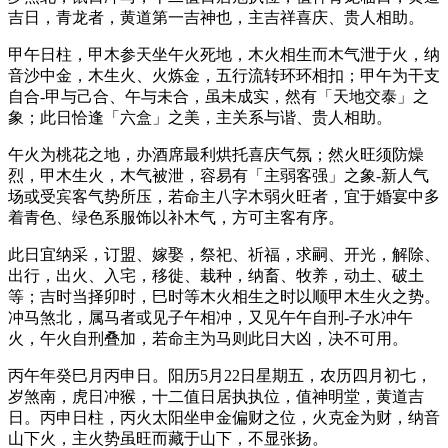
吉日，青龙者，黄道第一吉神也，主吉祥喜庆、贵人相助。
甲午日柱，甲木参天坐午火死地，木火相生而木气泄于火，纳
音沙中金，木生火、火炼金，五行流转环环相扣；甲午为干支
自合-甲与己合、午与未合，虽未成实，然有「天地交泰」之
象；此日恰逢「六盒」之美，主关系与谐、贵人相助。
午火为桃花之地，办酒席最利烘托喜庆气氛；然火旺须防燥
烈，甲木生火，木气被泄，容易有「主弱客强」之象-新人气
场或受宾客气势所压，若命主八字木弱火旺者，宜于婚宴中多
着青色、绿色系服饰以补木气，方可主客有序。
此日宜纳采，订盟、嫁娶，祭祀、祈福，求嗣、开光，解除、
出行，出火、入宅，移徙、栽种，纳畜、牧养，动土、破土
等；吉时当择卯时，巳时等木火相生之时以顺甲木生火之势。
冲马煞北，属马者或见子午相冲，又见午午自刑-子水冲午
火，午火自刑叠加，若命主为马则此日大凶，决不可用。
丙午年癸巳月丙申日。阳历5月22日星期五，农历四月初七，
岁煞南，虎日冲猴，十二值日居执执位，值神明堂，黄道吉
日。丙申日柱，丙火太阳坐申金偏财之位，火克金为财，纳音
山下火，主火势虽旺而藏于山下，不显张扬。