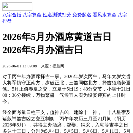
八字合婚
八字算命
姓名测试打分
免费起名
看风水算命
八字
排盘
2026年5月办酒席黄道吉日
2026年5月办酒吉日
2026-06-01 13:09:09 来源：提胜网
对于丙午年办酒席择吉一事。2026年岁次丙午，马年太岁文哲
大将军镇守正南方，岁破正北，三煞同临北方，择吉须顺势避
煞。5月正值春夏之交，立夏于5日19：48分交节，小满于21日
08：36分接续，万物繁盛，气候宜人实为设宴迎宾的上佳时
令。
经全面考量日柱干支，值神吉凶、建除十二神，二十八星宿及
诸般神煞吉凶之交互制衡，丙午年农历三月至四月间（阳历
2026年5月），共得宜办酒席，嫁娶、纳采，入宅等吉事之日
多达十三日，分别为5月4日、5月5日、5月6日、5月11日、5月