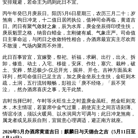
安排规避，若命主为鸡则此日不宜。
丙午年癸巳月庚辰日。阳历5月6日星期三，农历三月二十；岁
煞南，狗日冲龙，十二值日居闭执位，值神司命再临，黄道吉
日。闭日有聚气敛财之象，辰为水库，庚金坐辰得印绶生扶，
庚辰魁罡之格，纳音白蜡金，主刚健有威、气象庄严。司命值
日主掌命运，与闭日之收敛特性相合，办酒席最宜宾主尽欢而
不散漫，气场内聚而不外泄。
此日百事皆宜，宜嫁娶，祭祀、祈福，求嗣、出行，出火、拆
卸，修造、动土，入宅、移徙，安床、作灶，塞穴、栽种，破
土、安葬，禁忌极少-仅忌开光，掘井、开仓。吉神方面虽未
详列，然司命值日已足主吉，加之庚金坐辰土生扶，金旺则木
疏，土润，五行流转顺畅，彭祖云「庚不经络」「辰不哭
泣」，然办酒席喜庆之事，无干此禁。
吉时当择巳时、午时等火旺生土之时盖庚金虽旺。然金旺则克
木，木主情谊，若宴席中金气过重，易使宾主之间言语刻薄、
情谊冷淡，须以火暖局、以水润局方可调与；此日冲龙煞南，
属龙者或见辰辰自刑，宜留意心理调适，避正南方就座。
2026年5月办酒席黄道吉日：麒麟日与天德合之吉（5月11日至