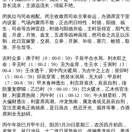
音长流水，主源远流长，绵延不绝。
闭执位与司命相配。闭主收敛而司命主掌命运，办酒席宜于室
内设宴，气场内聚而不散，正合闭日特性，时德，阳德、福
生，司命等吉神宜趋，时德与阳德并临，主时辰得宜，阳气充
盈，月虚，月煞、血支，五虚等凶神虽现，然司命之吉足以压
制，此日宜嫁娶，交易、立券，开厕、补垣，塞穴、畋猎，取
渔、开生坟等。
吉时众多：庚子时（0：00-0：59）子辰半合水局。利水旺之
命；辛丑时（1：00-2：59）丑为金库，生壬水；壬寅时（3：
00-4：59）壬水透干，寅中丙火暖局，为吉中之上吉；癸卯时
（5：00-6：59）卯辰穿害，然癸水润局，无大碍；甲辰时
（7：00-8：59）甲木食神透出，利言辞喜庆，辰辰自刑，须
防重复啰嗦；乙巳时（9：00-10：59）巳火暖水，乙木伤官生
财，利宴席热闹；丙午时（11：00-12：59）午火财星旺，丙
火偏财透出，利宴席高潮。冲龙煞南，属龙者或见辰辰自刑，
宜注意避免正南就座，是日虽吉，然忌开光、掘井等事，办酒
席则全无妨碍。
丙午年癸巳月甲午日。阳历5月20日星期三，农历四月初四，
岁煞北，鼠日冲马，十二值日居危执位，值神青龙临日，黄道