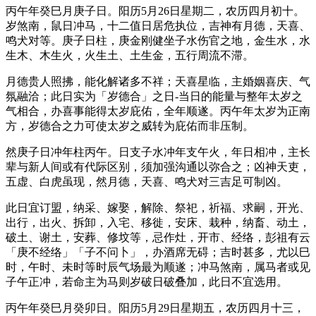
丙午年癸巳月庚子日。阳历5月26日星期二，农历四月初十。
岁煞南，鼠日冲马，十二值日居危执位，吉神有月德，天喜、
鸣犬对等。庚子日柱，庚金刚健坐子水伤官之地，金生水，水
生木、木生火，火生土、土生金，五行周流不滞。
月德贵人照拂，能化解诸多不祥；天喜星临，主婚姻喜庆、气
氛融洽；此日实为「岁德合」之日-当日的能量与整年太岁之
气相合，办喜事能得太岁庇佑，全年顺遂。丙午年太岁为正南
方，岁德合之力可使太岁之威转为庇佑而非压制。
然庚子日冲年柱丙午。日支子水冲年支午火，年日相冲，主长
辈与新人间或有代际区别，须加强沟通以弥合之；凶神天吏，
五虚、白虎虽现，然月德，天喜、鸣犬对三吉足可制凶。
此日宜订盟，纳采、嫁娶，解除、祭祀，祈福、求嗣，开光、
出行，出火、拆卸，入宅、移徙，安床、栽种，纳畜、动土，
破土、谢土，安葬、修坟等，忌作灶，开市、经络，彭祖有云
「庚不经络」「子不问卜」，办酒席无碍；吉时甚多，尤以巳
时，午时、未时等时辰气场最为顺遂；冲马煞南，属马者或见
子午正冲，若命主为马则岁破日破叠加，此日不宜选用。
丙午年癸巳月癸卯日。阳历5月29日星期五，农历四月十三，