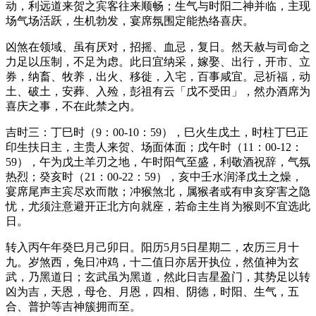
动，利远道来贺之宾客往来顺畅；生气与时阳二神并临，主现
场气场活跃，生机勃发，宴席氛围定能热络喜庆。
凶煞在领域、虽有厌对，招摇、血忌，复日。然天赦与司命之
力足以压制，不足为虑。此日宜纳采，嫁娶、出行，开市、立
券，纳畜、牧养，出火、移徙，入宅，百事咸宜。忌祈福，动
土、破土，安葬、入殓，彭祖有云「戊不受田」，然办酒席为
喜庆之事，不在此禁之内。
吉时三：丁巳时（9：00-10：59），巳火生戊土，时柱丁巳正
印生扶日主，主贵人来贺、场面体面；戊午时（11：00-12：
59），午为戊土羊刃之地，午时阳气至盛，利敬酒祝辞，气氛
热烈；癸亥时（21：00-22：59），亥中壬水润泽戊土之燥，
宴席尾声主宾尽欢而散；冲猴煞北，属猴者或有申亥穿害之隐
忧，尤须注意避开正北方向就座，若命主生肖为猴则不宜选此
日。
转入丙午年癸巳月己卯日。阳历5月5日星期二，农历三月十
九。岁煞西，兔日冲鸡，十二值日亦居开执位，然值神为玄
武，乃黑道日；玄武虽为黑道，然此日吉星盈门，其势足以转
凶为吉，天恩，母仓、月恩，四相、阴德，时阳、生气，五
合、普护等吉神簇拥而至。