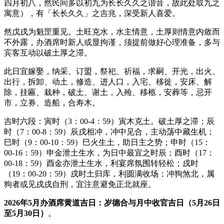
四月初八，然民间多以初九为长长久久之谐音，故此处取九之
寓意），有「长长久久」之吉兆，深受新人喜爱。
然戊戌为魁罡重见。土旺克水，水主情意，土厚则情意内敛而
不外露，办酒席时新人或显拘谨，须提前做好心理准备，多与
宾客互动以破土厚之滞。
此日宜嫁娶，纳采、订盟，祭祀、祈福，求嗣、开光，出火、
出行，拆卸、动土，修造、进人口，入宅、移徙，安床、解
除，挂匾、栽种，破土、谢土，入殓、移柩，安葬等，忌开
市，立券、造船，合寿木。
吉时六段：寅时（3：00-4：59）寅木克土。破土厚之滞；辰
时（7：00-8：59）辰戌相冲，冲中见合，主动荡中藏生机；
巳时（9：00-10：59）巳火生土，助日主之势；申时（15：
00-16：59）申金泄土生水，为日中最宜之时辰；酉时（17：
00-18：59）酉金亦泄土生水，利宴席氛围转轻松；戌时
（19：00-20：59）戌时土归库，利圆满收场；冲狗煞北，属
狗者或见戌戌自刑，宜注意避免正北就座。
2026年5月办酒席黄道吉日：岁德合与月中收官吉日（5月26日
至5月30日）
。