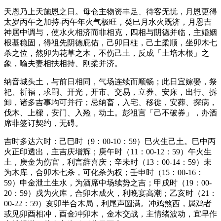
天恩乃上天施恩之日。母仓主物资丰足、待客无忧，月恩更得
太岁丙午之加持-丙午年火气极旺，癸巳月水火既济，月恩吉
神居中调与，使水火相济而非相克，四相与阴德并临，主婚姻
根基稳固，得祖先阴德庇佑，己卯日柱，己土柔顺，坐卯木七
杀之位，然卯为花草之木，不伤己土，反成「土培木根」之
象，喻夫妻相扶相持、刚柔并济。
纳音城头土，与前日相同，气场连续而顺畅；此日宜嫁娶，祭
祀、祈福，求嗣、开光，开市、交易，立券、安床，出行、拆
卸，诸多吉事均可并行；忌纳畜，入宅、移徙，安葬、探病，
伐木、上樑，安门、入殓，动土。彭祖言「己不破券」，办酒
席非签订契约，无碍。
吉时多达六时：己巳时（9：00-10：59）巳火生己土。巳中丙
火正印透出，主吉庆增辉；庚午时（11：00-12：59）午火生
土，庚金为伤官，利言辞喜庆；辛未时（13：00-14：59）未
为木库，合卯木七杀，可化杀为权；壬申时（15：00-16：
59）申金泄土生水，为酒席中场续势之吉；甲戌时（19：00-
20：59）戌为火库，合卯木成火，利晚宴高潮；乙亥时（21：
00-22：59）亥卯半合木局，利尾声圆满。冲鸡煞西，属鸡者
或见卯酉相冲，酉金冲卯木，金木交战，主情绪波动，宜早作