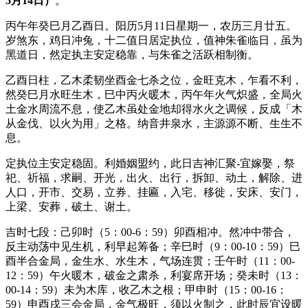
5月14日）
。
丙午年癸巳月乙酉日。阳历5月11日星期一，农历三月廿五。
岁煞东，鸡日冲兔，十二值日居定执位，值神朱雀临日，虽为
黑道日，然定执主安定稳靠，与朱雀之活跃相制衡。
乙酉日柱，乙木柔韧坐酉金七杀之位，金旺克木，乍看不利，
然癸巳月水旺生木，巳中丙火暖木，丙午年火气炽盛，全局火
土金水周流不息，使乙木虽处金地却得水火之调候，反成「木
从金伐、以火为用」之格。纳音井泉水，主源源不断、生生不
息。
定执位主安定稳固。利婚姻盟约，此日吉神汇聚-宜嫁娶，祭
祀、祈福，求嗣、开光，出火、出行，拆卸、动土，解除、进
人口，开市、交易，立券、挂匾，入宅、移徙，安床、安门，
上梁、安葬，破土、谢土。
吉时七段：己卯时（5：00-6：59）卯酉相冲。然冲中带合，
反主动荡中见生机，利早起筹备；辛巳时（9：00-10：59）巳
酉半合金局，金生水、水生木，气场连贯；壬午时（11：00-
12：59）午火暖木，破金之肃杀，利宴席开场；癸未时（13：
00-14：59）未为木库，收乙木之根；甲申时（15：00-16：
59）申酉戌三会金局，金气极旺，须以火制之，此时辰宜设暖