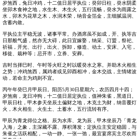
岁煞西，兔日冲鸡，十二值日居平执位；癸卯日柱，癸水阴柔
坐卯木食神之地，水生木、木生火，五行流畅，癸水为雨露之
水，卯木为花草之木，水润木荣，纳音金箔金，主细腻温润、
含蓄内敛。
平执位主平稳无波，诸事平常。办酒席虽不如成，开、执等吉
日那般气盛，然亦无大碍，此日宜嫁娶，纳采、订盟，祭祀、
祈福，开光、出行，出火、拆卸，修造、动土，安床、入宅，
移徙、栽种等；忌开市，立券、安葬。
吉时当择巳时、午时等火旺之时以暖癸水之寒。并助木火相生
之势；冲鸡煞西，属鸡者或见卯酉相冲，金木交战，主情绪波
动，若命主为鸡则不宜。
丙午年癸巳月甲辰日。阳历5月30日星期六，农历四月十四；
岁煞南，龙日冲狗，十二值日居定执位，值神朱雀，黑道日。
甲辰日柱，甲木参天坐辰土偏财之地，木克土为财，纳音覆灯
火，木火相生、火生土、土蓄水，五行流转有序。
甲辰为青龙得位之格。辰为水库、龙为辰，甲木坐辰乃「青龙
入海」之象，主深藏不露、厚积薄发；定执位主安定稳固，与
朱雀之活跃相配，一动一静、一张一弛，最宜宴席宾主尽欢而