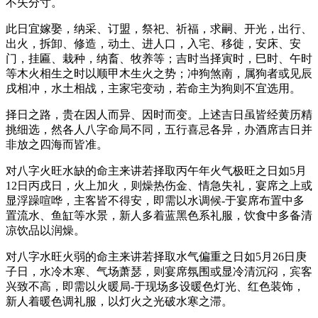
不失分寸。
此日宜嫁娶，纳采、订盟，祭祀、祈福，求嗣、开光，出行、
出火，拆卸、修造，动土、进人口，入宅、移徙，安床、安
门，挂匾、栽种，纳畜、牧养等；吉时当择寅时，巳时、午时
等木火相生之时以顺甲木生火之势；冲狗煞南，属狗者或见辰
戌相冲，水土相战，主家宅变动，若命主为狗则不宜选用。
择日之路，贵在因人而异、因时而变。上述吉日虽皆经黄历精
挑细选，然各人八字命局不同，五行喜忌各异，办酒席吉日并
非放之四海而皆准。
对八字火旺水缺的命主来讲若择取丙午年火气极旺之日如5月
12日丙戌日，火上加火，则燥热伤金、情急失礼，宴席之上或
显浮躁喧哗，主客皆不得安，即需以水调候-于宴席布置中多
置流水、鱼缸等水景，新人多着蓝黑色系礼服，饮食中多备清
凉饮品以润燥。
对八字水旺火弱的命主来讲若择取水气偏重之日如5月26日庚
子日，水冷木寒、气场萧瑟，则宴席氛围或显冷清沉闷，宾客
兴致不高，即需以火暖局-于现场多设暖色灯光、红色装饰，
新人着暖色调礼服，以灯火之光破水寒之滞。