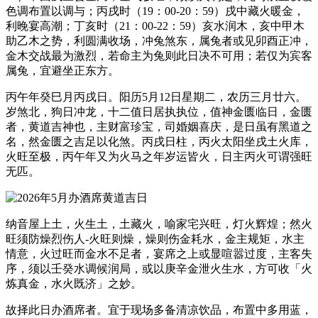
色调布置以调与；丙戌时（19：00-20：59）戌中藏火暖金，
利晚宴高潮；丁亥时（21：00-22：59）亥水润木，亥中甲木
助乙木之势，利圆满收场，冲兔煞东，属兔者或见卯酉正冲，
金木交战最为激烈，若命主为兔则此日决不可用；若仅为宾客
属兔，宜避坐正东方。
丙午年癸巳月丙戌日。阳历5月12日星期二，农历三月廿六。
岁煞北，狗日冲龙，十二值日居执执位，值神金匮临日，金匮
者，黄道吉神也，主财富珍宝，司婚姻喜庆，是日虽有黑道之
名，然金匮之吉足以化煞。丙戌日柱，丙火太阳坐戌土火库，
火旺至极，丙午年又为火马之年岁运皆火，日主丙火可谓强旺
无匹。
纳音屋上土，火生土，土藏火，喻家宅兴旺，灯火辉煌；然火
旺须防燥烈伤人-火旺则燥，燥则伤金耗水，金主规矩，水主
情意，火过旺而金水不足者，宴席之上或显喧嚣过度，主客失
序，须以壬癸水调候润局，或以庚辛金泄火生水，方可收「火
炼真金，水火既济」之妙。
故择此日办酒席者。宜于现场多备清凉饮品，布置中多用蓝，