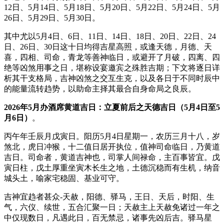
12日、5月14日、5月18日、5月20日、5月22日、5月24日、5月
26日、5月29日、5月30日。
其中尤以5月4日、6日、11日、14日、18日、20日、22日、24
日、26日、30日这十日均得吉星高照，或逢天德，月德、天
喜，四相、司命，青龙等善神临日，或避开了月破，四离、四
绝等凶煞用事之日，堪称设宴邀宾之殊胜吉期；下文将逐日详
析其干支格局，吉神凶煞之交互生克，以及各日于不同时辰中
的能量流转趋势，以助命主择其最合自身命局之良辰。
2026年5月办酒席黄道吉日：立夏前后之天德吉日（5月4日至5
月6日）
。
丙午年壬辰月戊寅日。阳历5月4日星期一，农历三月十八，岁
煞北，虎日冲猴，十二值日居开执位，值神司命临日，乃黄道
吉日。司命者，黄道吉神也，司掌人间禄命，主百事皆宜。戊
寅日柱，戊土厚重坐寅木长生之地，土德沉稳而有生机，纳音
城头土，喻家宅稳固、基业可守。
吉神宜趋者甚众-天赦，阳德、驿马，王日、天后，时阳、生
气，六仪、续世，五合汇聚一日；天赦主上天赦免诸过一年之
中仅现数日，凡遇此日，百无禁忌，诸事先凶后吉。驿马星