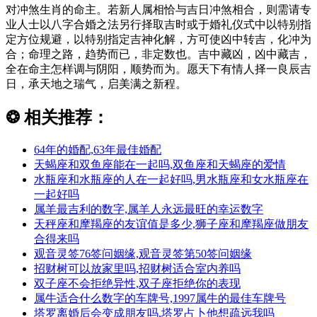
对冲煞生肖的命主。若新人属相恰与吉日冲煞相合，则需请专
业人士以八字合婚之法另行择取吉时或于婚礼仪式中以特别指
定方位规避，以特别指定吉神化解，方可使凶中转吉，化冲为
合；命理之路，趋势而已，非定数也。吉中藏凶，凶中藏吉，
全在命主怎样调与阴阳，顺势而为。愿天下有情人择一良辰吉
日，承天地之瑞气，启美满之新程。
❂
相关推荐：
64年的婚配,63年最佳婚配
天蝎座和双鱼座能在一起吗,双鱼座和天蝎座的爱情
水瓶座和水瓶座的人在一起好吗,男水瓶座和女水瓶座在
一起好吗
属羊最吉利的数字,属羊人永远最旺的幸运数字
天秤座和摩羯座的友谊值是多少,狮子座和摩羯座做朋友
合得来吗
观音灵签76签问姻缘,观音灵签第50签问姻缘
招财树可以放家里吗,招财树适合室内养吗
双子座不会拒绝异性,双子座拒绝你的表现
属牛适合什么数字的车牌号,1997属牛的最佳车牌号
塔罗离婚后会变成朋友吗,塔罗占卜他想疏远我吗