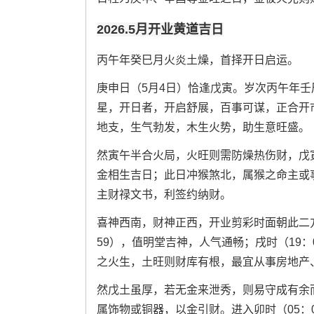
2026.5月开业黄道吉日
丙午年癸巳月火炎土燥，首择开日启运。
庚申日（5月4日）恰逢戊寅。岁次丙午年
星，开日者，开启舒展，百事可谋，正合开
地支，生气勃发，木生火势，助生意旺盛。
然寅午半合火局，火旺则需防燥热伤财，戊
金相生吉日；此日冲猴煞北，属猴之命主或
主财禄文书，利签约纳财。
喜神西南，财神正西，开业剪彩时面朝此二方
59），值明堂吉神，人气通畅；戌时（19：
之火生，土旺则财库有根，最宜从事房地产
然戊土虽厚，若无金来泄秀，则易守成有余
属饰物或铜器，以金引财。进入卯时（05：0