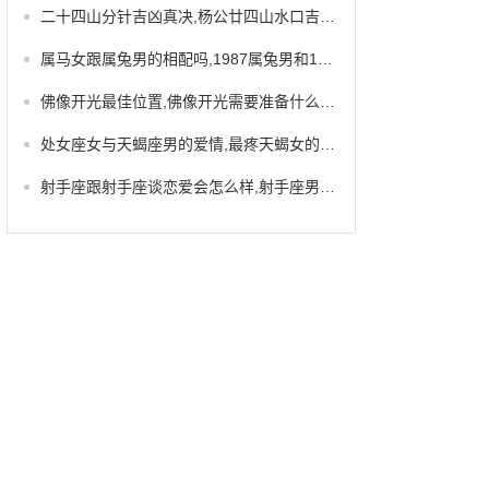
二十四山分针吉凶真决,杨公廿四山水口吉凶断
属马女跟属兔男的相配吗,1987属兔男和1991年女婚姻
佛像开光最佳位置,佛像开光需要准备什么东西
处女座女与天蝎座男的爱情,最疼天蝎女的星座男
射手座跟射手座谈恋爱会怎么样,射手座男喜欢你的暗示