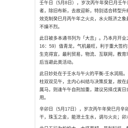
壬午日（5月8日），岁次丙午年癸巳月壬
者，除旧布新，去故迎新，特别适合转型升
效克制癸巳月丙午年之火炎，水火既济之象
不燥不烈。
此日被多本通书列为「大吉」。乃本月开业之
16：59）值青龙，气机最旺，利于重大签
生克得宜，最利贸易，物流、互联网，教育
后当避此类活动。
此日妙处在于壬水与午火的平衡-壬水润局
柱双双见午，主内心纠结与决策反复，故在
属马，则逢午午自刑加重，建议另择戊寅日或辛
用。
辛卯日（5月17日），岁次丙午年癸巳月
干，珠玉之金，能泄土生水，调与火炎；卯