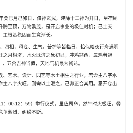
午年癸巳月己卯日，值神玄武，建除十二神为开日，星宿尾
升腾至顶，万物繁茂，是开启事业的极佳时机；己土天
，主根基稳固而生意渐长。
恩、四相，母仓、生气，普护等皆临日，恰似暗夜行舟遇明
旺之月相济，水火既济之象初显，冲鸡煞西，属鸡者避
59），五合吉神当值，天地气机最为畅达。
教、艺术、设计、园艺等木土相生之行业，若命主八字水
命主八字火旺，则需以土泄之，己卯正合其用。忌开仓出
：00-12：59）举行仪式，虽值司命，然午时火极旺，叠
竞争激烈、纠纷不断。
。