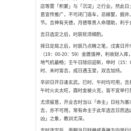
店等需「积累」与「沉淀」之行业。然此日
意宣传推广，不可闭门造车，忌嫁娶，掘井
节。吉神有天德，月德等贵人命理助，利于
吉日选定之后，时辰犹须细酌。
择日定局之后，时辰乃点睛之笔，戊寅日开市，
（19：00-20：59）金匮值神，利收财入库
地气机最畅；壬午日除旧迎新，申时（15：0
时、未时皆吉，成日遇玉堂，双吉加持。
辛卯日开日逢玄武。巳时、午时均可用，吉
午时火炎太旺，酉时金被火克，皆不宜举行
尤须留意，开业吉时当以「命主」日柱为基
吉，亦不可用，常有命主于此年选吉日而选
凶」之象，教训尤深。
吉时选定后，面朝当日财神或喜神方向举行