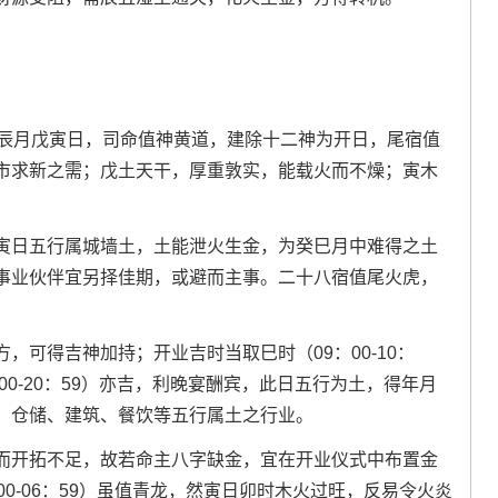
壬辰月戊寅日，司命值神黄道，建除十二神为开日，尾宿值
市求新之需；戊土天干，厚重敦实，能载火而不燥；寅木
寅日五行属城墙土，土能泄火生金，为癸巳月中难得之土
事业伙伴宜另择佳期，或避而主事。二十八宿值尾火虎，
，可得吉神加持；开业吉时当取巳时（09：00-10：
00-20：59）亦吉，利晚宴酬宾，此日五行为土，得年月
、仓储、建筑、餐饮等五行属土之行业。
而开拓不足，故若命主八字缺金，宜在开业仪式中布置金
0-06：59）虽值青龙，然寅日卯时木火过旺，反易令火炎