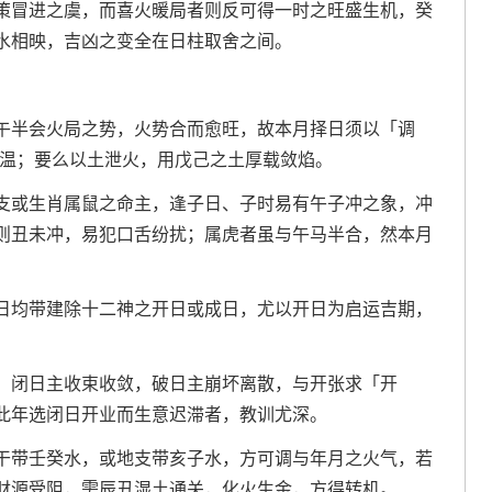
策冒进之虞，而喜火暖局者则反可得一时之旺盛生机，癸
水相映，吉凶之变全在日柱取舍之间。
午半会火局之势，火势合而愈旺，故本月择日须以「调
降温；要么以土泄火，用戊己之土厚载敛焰。
支或生肖属鼠之命主，逢子日、子时易有午子冲之象，冲
则丑未冲，易犯口舌纷扰；属虎者虽与午马半合，然本月
日均带建除十二神之开日或成日，尤以开日为启运吉期，
，闭日主收束收敛，破日主崩坏离散，与开张求「开
此年选闭日开业而生意迟滞者，教训尤深。
干带壬癸水，或地支带亥子水，方可调与年月之火气，若
财源受阻，需辰丑湿土通关，化火生金，方得转机。