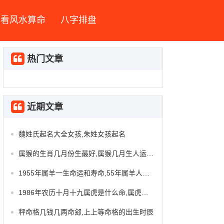
看风水算命
八字排盘
热门文章
近期文章
魏姓氏起名大全女孩,朱姓女孩起名
属猴的生肖几月份生最好,属猴几月生人运势最好
1955年属羊一生命运和寿命,55年属羊人终身寿命
1986年农历十月十九属虎是什么命,属虎几月命苦
秤命格几钱几两命郐,上上等命格的出生时辰