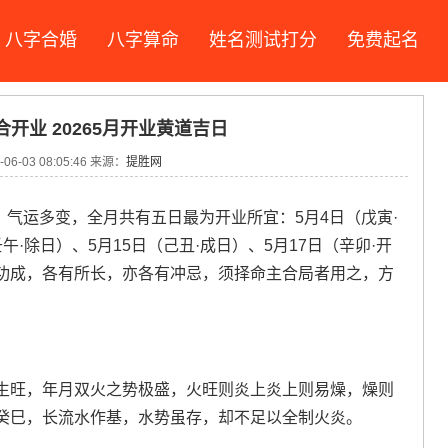
八字合婚
八字算命
姓名测试打分
免费起名
合开业 20265月开业黄道吉日
06-03 08:05:46 来源：
提胜网
，气运多变，全月共有五日最为开业所宜：5月4日（戊寅·
午·除日）、5月15日（己丑·成日）、5月17日（辛卯·开
功成，各有所长，亦各有冲忌，须择命主合局者用之，方
生旺，年月双火之势极盛，火旺则炎上炎上则易燥，燥则
癸巳，长流水作基，水势虽存，却不足以全制火炎。