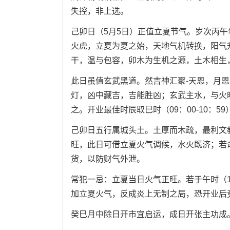
失控，非上选。
己卯日（5月5日）正值立夏节气。岁次丙
火虎，立夏为夏之始，天地气机转换，阳气
干，温与包容，卯木为生机之源，土木相生
此日虽值玄武黑道。然吉神汇聚-天恩，月
灯，凶中藏吉，吉能胜凶；玄武主水，与火
之。开业最佳时辰取巳时（09：00-10：
己卯日五行属城头土。土厚而木疏，最利文
旺，此日可借立夏火气调候，水火既济；若
货，以防财气外泄。
常犯一忌：立夏当日火气正旺。若于午时（11
加立夏火气，反成炎上无制之局，恐开业后
癸巳月中除日开市宜启运，成日开张主功成