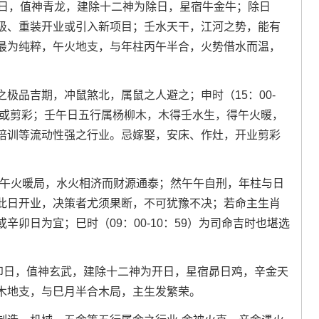
午日，值神青龙，建除十二神为除日，星宿牛金牛；除日
级、重装开业或引入新项目；壬水天干，江河之势，能有
最为纯粹，午火地支，与年柱丙午半合，火势借水而温，
极品吉期，冲鼠煞北，属鼠之人避之；申时（15：00-
约或剪彩；壬午日五行属杨柳木，木得壬水生，得午火暖，
培训等流动性强之行业。忌嫁娶，安床、作灶，开业剪彩
。午火暖局，水火相济而财源通泰；然午午自刑，年柱与日
此日开业，决策者尤须果断，不可犹豫不决；若命主生肖
卯日为宜；巳时（09：00-10：59）为司命吉时也堪选
辛卯日，值神玄武，建除十二神为开日，星宿昴日鸡，辛金天
木地支，与巳月半合木局，主生发繁荣。