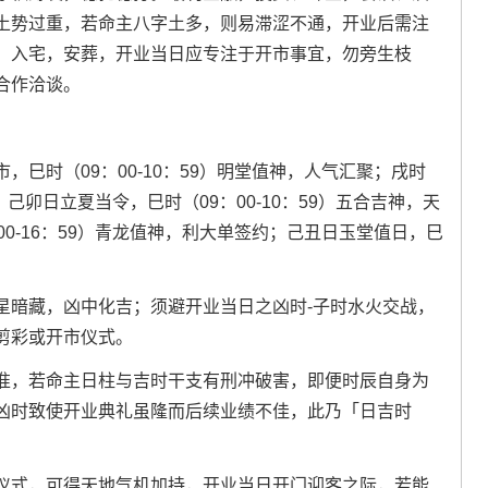
土势过重，若命主八字土多，则易滞涩不通，开业后需注
、入宅，安葬，开业当日应专注于开市事宜，勿旁生枝
合作洽谈。
巳时（09：00-10：59）明堂值神，人气汇聚；戌时
，己卯日立夏当令，巳时（09：00-10：59）五合吉神，天
0-16：59）青龙值神，利大单签约；己丑日玉堂值日，巳
星暗藏，凶中化吉；须避开业当日之凶时-子时水火交战，
剪彩或开市仪式。
准，若命主日柱与吉时干支有刑冲破害，即便时辰自身为
凶时致使开业典礼虽隆而后续业绩不佳，此乃「日吉时
仪式，可得天地气机加持，开业当日开门迎客之际，若能