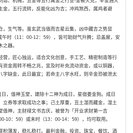
制造、机械，五金等五行属金之行业-金被火克，辛金遇火
生金，五行流转，反能化凶为吉；冲鸡煞西，属鸡者避
仓，生气等。虽玄武当值而吉星云集，凶中藏吉之势显
或午时（11：00-12：59），皆可助财气升腾；忌盖屋，安
木之器。
经营，匠心独运，适合文化创意，手工艺、精密制造等行
有资金周转不畅之兆，宜及时补充流动资金，或以铜器，
八字缺金，此日最宜；若命主八字水旺，则辛金恐被泄太
己丑日，值神玉堂，建除十二神为成日，星宿娄金狗。成日
、立券等求取成功之事；己土厚重，丑土湿而藏金，湿土
堂值神，主财禄文书吉庆，被誉为「开业求财第一吉
10：59）或未时（13：00-14：59），均可取用。
厚积薄发，稳扎稳打。最利金融，投资、珠宝，餐饮、酒