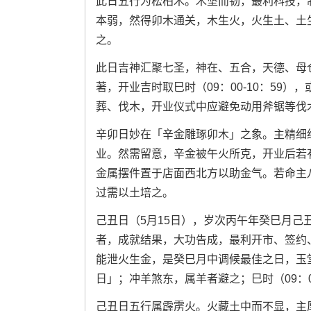
此日五行为松柏木。木坚而韧，最利科技，
本弱，然得卯木通关，木生火，火生土、土
之。
此日吉神汇聚七圣，神在、五合，天德、母
著，开业吉时取巳时（09：00-10：59），
葬、伐木，开业仪式中应避免动用斧锯等伐
辛卯日妙在「辛金雕琢卯木」之象。主精细
业。然需留意，辛金被午火所克，开业后若
金属摆件置于店面西北方以助金气。若命主
过需以土培之。
己丑日（5月15日），岁次丙午年癸巳月
者，成就结果，大功告成，最利开市、签约
能泄火生金，是癸巳月中调候最佳之日，玉
日」；冲羊煞东，属羊者避之；巳时（09：00-
己丑日五行属霹雳火。火藏土中而不显，主