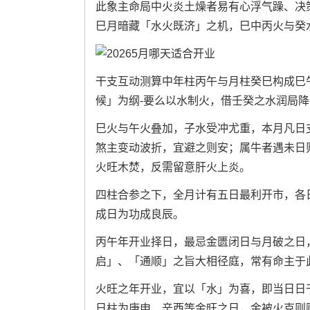
此象主命局中火炎土燥者易有心浮气躁、决
巳月暗藏「水火既济」之机，巳中丙火与癸
干支互动测算中年柱丙午与月柱癸巳构成巳
候」为纲-要么以水制火，借壬癸之水润局
巳火与午火叠加，子水受冲尤重，本月凡日
煞主变动波折，宜避之则安；属牛者遇未日
火旺木焚，反需留意肝火上炎。
四柱合参之下，全月计有五日最利开市，各
成日为功成良辰。
丙午年开业择日，最忌金匮闭日与月破之日
启」、「通顺」之旨大相径庭，常有命主于
火旺之年开业，宜以「水」为喜，即当日日
日柱为庚申、辛酉等金旺之日，金被火克则