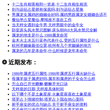
十二生肖相害相刑一览表,十二生肖相生相克
剑与远征占星师有保底吗,剑与远征占星换
男属龙女属鸡的婚姻会好吗,属鸡男跟属龙女婚姻合适不
魔仙堡占星魔仙,摩羯座不喜欢工作
当天秤女遇到金牛男,天秤男眼中的金牛女
卧室床头风水禁忌图解,床头朝向8大风水禁忌全解
属龙的地支是什么,1988属龙命苦
金木火土水五行蓝色代表什么,雯的五行属性是什么
杭州求姻缘最佳位置,杭州有几个求姻缘的地方
属龙的几年是本命年,什么时候是龙年本命年
❂
近期发布：
1986年属虎五行属性,1986年属虎五行属火缺什么
母属羊孩子属虎好吗,属羊和属虎的子女会怎么样
怎么自己开光貔貅,貔貅开光口诀
天秤座的日期,天秤座具体时间
以下哪个不是土象星座,火象星座喜欢土象星座
塔罗占卜情绪控制,塔罗占卜我在他心里吗
射手座女的优点与缺点,关于射手座女的资料
双子座可以谈恋爱吗,双子座女生真实性格