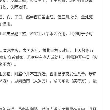
便秘、皮肤过敏；火炎生土，土主脾胃，过旺则胃热反
酸软，失眠盗汗。
酉、亥、子日，然申酉日虽金旺，但五月火令，金处死
须慎用。
上地支虽犯三煞，若宅主八字水为喜用，且择时于子时
地支寅木生火，表面火旺，然此日为天赦日，上天赦免万
久病初愈者搬家，若家中有老人或幼儿，则需避开午日（火
化不良）。
主属猪，则整个月不宜乔迁，否则易患突发性头晕。厨房
煞方），忌向西南（太岁方），忌向东北（病符方），最
流年参详，虽各有利弊，然趋吉避凶之机尽在其中。凡择