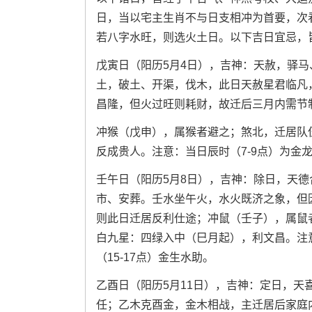
日，当以宅主生肖不与日支相冲为首要，次
若八字水旺，则选火土日。以下吉日宜忌，
戊寅日（阳历5月4日），吉神：天赦，驿
土，破土、开渠，伐木，此日天赦星君临凡
昌隆，但火过旺则耗财，故迁后三月内需节
冲猴（戊申），属猴者避之；煞北，迁居队
反成贵人。注意：当日辰时（7-9点）为金
壬午日（阳历5月8日），吉神：除日，天
市、安葬。壬水坐午火，水火既济之象，但
则此日迁居反利仕途；冲鼠（壬子），属鼠
白九星：四绿入中（巳月起），利文昌。注意
（15-17点）金生水助。
乙酉日（阳历5月11日），吉神：定日，
任；乙木克酉金，金木相战，主迁居后家庭