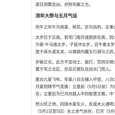
逐日测算吉凶，并附化解之方。
流年大势与五月气运
丙午之年午为将星、桃花，亦为自刑，主事
太岁位于正南，若宅门南开或厨房在南，则
为甚-午马值太岁，子鼠冲太岁，丑牛害太
放于床头或玄关，以锦袋内藏五行调与之药
岁破正北，此方不宜动土、敲打，否则灾祸
置于宅之北区，亦忌迁居队伍自北门而入。
紫白九星飞布，年星八白左辅入中宫，八白
月星则随节气变换：立夏前（5月5日前）
舌；立夏后为巳月四昌入中四智慧文雅，中
然火旺之地，四绿木星生火，反成木火通明
（5月1日至5日）水土余气尚存，巳月（5