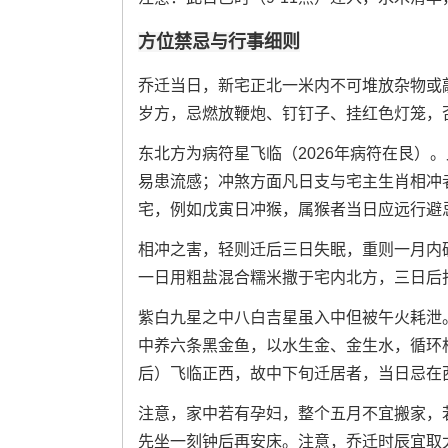
方位禁忌与行事细则
乔迁当日，新宅正北一米内不可堆放杂物或
岁方，忌燃放鞭炮、钉钉子、挂红色灯笼，
东北方为病符星飞临（2026年病符在艮）
易患流感；冲煞方面凡日支与宅主生肖相冲
宅，例如戊寅日冲猴，属猴者当日应远行避
相冲之害，轻则迁后三日失眠，重则一月内
一日用粗盐混合糯米撒于宅内北方，三日后
紫白九星之中八白吉星虽入中但被午火耗泄
中养六条黑金鱼，以水生金、金生水，循环
后）飞临正西，故中下旬迁居者，当日忌在
注意，家中若有孕妇，整个五月不宜搬家，
先坐一刻钟后再安床。注意，乔迁时辰宜取