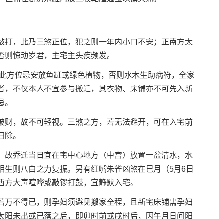
敲打，此乃三煞正位，犯之则一年内小口不安；正南方太
否则惊动岁君，主宅主头疾频发。
。此方位忌安放鱼缸或绿色植物，否则水木生助病符，全家
者，不仅本人不宜参与搬迁，其衣物、床铺亦不可先入新
忌。
破财，故不可轻视。三煞之方，若无法避开，可在入宅前
扫除。
。故乔迁当日宜在宅中心地方（中宫）放置一盆清水，水
相生则八白之力复振。另有红嘴朱雀凶煞在巳月（5月6日
西方大声喧哗或敲锣打鼓，宜静默入宅。
若万不得已，则孕妇须避见搬家全程，且新宅床铺需孕妇
太阳未出或已落之后，即卯时前或戌时后，因午月日间阳