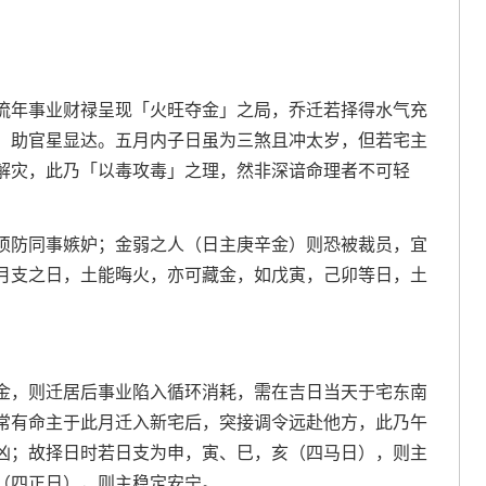
流年事业财禄呈现「火旺夺金」之局，乔迁若择得水气充
，助官星显达。五月内子日虽为三煞且冲太岁，但若宅主
解灾，此乃「以毒攻毒」之理，然非深谙命理者不可轻
须防同事嫉妒；金弱之人（日主庚辛金）则恐被裁员，宜
月支之日，土能晦火，亦可藏金，如戊寅，己卯等日，土
金，则迁居后事业陷入循环消耗，需在吉日当天于宅东南
常有命主于此月迁入新宅后，突接调令远赴他方，此乃午
凶；故择日时若日支为申，寅、巳，亥（四马日），则主
（四正日），则主稳定安宁。