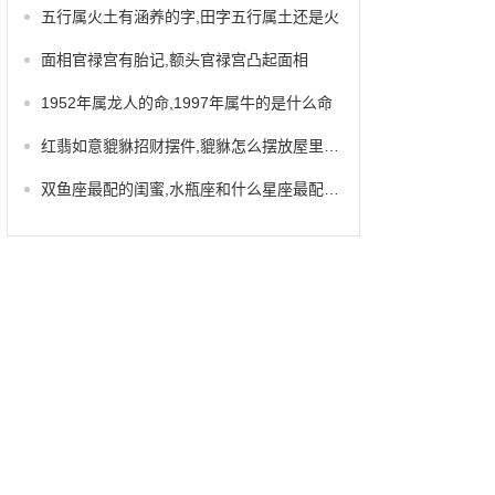
五行属火土有涵养的字,田字五行属土还是火
面相官禄宫有胎记,额头官禄宫凸起面相
1952年属龙人的命,1997年属牛的是什么命
红翡如意貔貅招财摆件,貔貅怎么摆放屋里能招财
双鱼座最配的闺蜜,水瓶座和什么星座最配做闺蜜