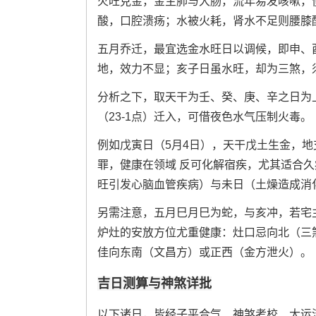
火旺克金，金主肺与大肠，流年易发咳嗽，
酸，口腔溃疡；水被火耗，肾水不足则腰膝
五月乔迁，最宜选金水旺日以调候，即申、
地，效力不显；亥子日虽水旺，却为三煞，
分析之下，取天干为壬、癸、庚、辛之日为
（23-1点）迁入，可借夜色水气压制火毒。
例如戊寅日（5月4日），天干戊土生金，
罪，健康在领域 反可化解宿疾，尤其适合
旺引发心脑血管疾病）与未日（土燥造成消
另需注意，五月巳月巳为蛇，与亥冲，若宅
炉灶的安放方位尤重健康：灶口忌向北（三
佳向东南（文昌方）或正西（金方泄火）。
吉日测算与神煞详批
以下诸日，皆经子平合气、神煞考校、大运