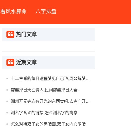
看风水算命
八字排盘
热门文章
近期文章
十二生肖的每日运程梦见自己飞,周公解梦十二生肖运势
嫁娶择日天乙贵人,民间嫁娶择日大全
潮州开元寺庙有开光的东西卖吗,去寺庙开光要准备什么
测名字含义的链接,怎么测名字的寓意
怎么对待双子女的黑暗面,双子女内心阴暗