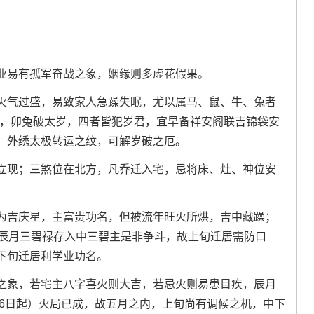
业易有孤军奋战之象，姻缘则多虚花假果。
火气过盛，易致家人急躁失眠，尤以属马、鼠、牛、兔者
岁，卯兔破太岁，四者皆犯岁君，宜早备祥安阁联吉锦袋安
，外绣太极转运之纹，可解岁破之厄。
立现；三煞位在北方，凡乔迁入宅，忌将床、灶、神位安
为吉庆星，主富贵功名，但被流年旺火所烘，吉中藏躁；
为辰月三碧禄存入中三碧主是非争斗，故上旬迁居需防口
下旬迁居利学业功名。
之象，若宅主八字喜火则大吉，若忌火则易患目疾，辰月
月6日起）火局已成，故五月之内，上旬尚有调候之机，中下