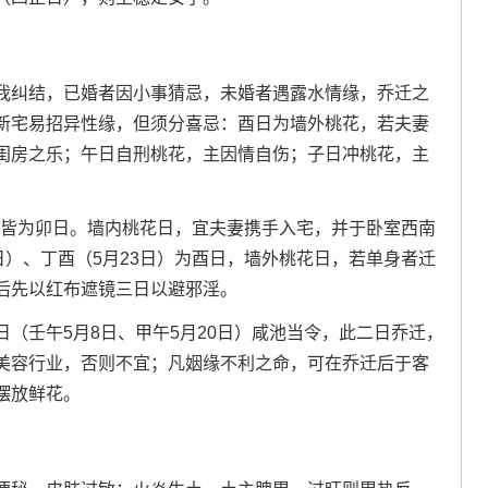
我纠结，已婚者因小事猜忌，未婚者遇露水情缘，乔迁之
新宅易招异性缘，但须分喜忌：酉日为墙外桃花，若夫妻
闺房之乐；午日自刑桃花，主因情自伤；子日冲桃花，主
日）皆为卯日。墙内桃花日，宜夫妻携手入宅，并于卧室西南
日）、丁酉（5月23日）为酉日，墙外桃花日，若单身者迁
后先以红布遮镜三日以避邪淫。
（壬午5月8日、甲午5月20日）咸池当令，此二日乔迁，
美容行业，否则不宜；凡姻缘不利之命，可在乔迁后于客
摆放鲜花。