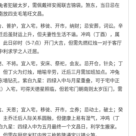
兔者犯破太岁，需佩戴祥安阁联吉锦袋。煞东，当日忌在
南放四支毛笔旺文昌。
三合、普护，宜入宅，移徙、开市，纳财；忌安葬，词讼。辛
迁后虽财运上升，但夫妻性生活不谐。冲鸡（丁酉），属
此日卯时（5-7点）开门大吉，但需先燃红烛一对于客厅
中利求学之人迁居。
天德、不将。宜入宅，安床、祭祀，会友。忌开仓，针灸；丁
，但丁火为灯烛，暗喻辛劳，迁后三月需加班加点。冲兔
东墙钻孔，紫白九星：四绿入中与月星重叠，可于宅中正
9点）入宅，可得天德星照临，但若宅门朝南则太岁压门，需
六盒、天恩；宜入宅，移徙、开市，立券；忌动土，破土；癸
，主乔迁后人际关系圆融，但健康上易有湿气，冲鸡（丁
白九星：四绿入中为五月最终一个文昌日，利学生搬家。
华，但需在厨房米缸内放三枚乾隆通宝以镇火煞。