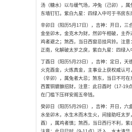
汤（糖水）以与缓气场，冲兔（己卯），属
东墙钉钉。紫白九星：四绿入中可于书房东
辛卯日（阳历5月17日），吉神：开日，
金坐卯木，金克木为财，然卯午相破，主乔
鸡者避之；煞西，当日西窗忌挂风铃。注意：
正南，化解破太岁之戾，紫白九星：四绿入
丁酉日（阳历5月23日），吉神：定日，
火克酉金，火炼真金，主事业上获权威认可
（辛卯），属兔者大忌；煞东，当日不可在
西置铜貔貅招财，注意：此日酉时（17-1
在门槛下压祥安阁五帝钱。
癸卯日（阳历5月29日），吉神：开日，
水坐卯木，水生木而木生火，间接助旺太岁
酉），属鸡者慎；煞西，当日西行不利，紫
注意：此日巳时（9-11点）迁入，水木清