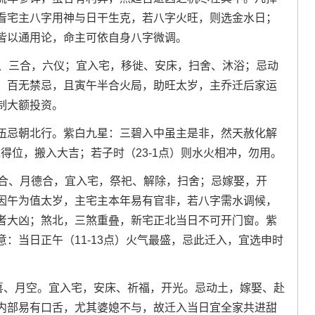
看宅主八字用神与日干生克，若八字火旺，则选金水日；
皆以通用论，命主可依自身八字微调。
马、三合，六仪；宜入宅，移徙、安床，扫舍、沐浴；忌动
，百无禁忌，且寅午半合火局，助旺太岁，主乔迁后家运
制大额投资。
伍忌朝北行。紫白九星：三碧入中虽主是非，然天赦化解
龙得位，搬入大吉；若子时（23-1点）则水火相冲，勿用。
德合、月德合，宜入宅，祭祀、解除，扫舍；忌嫁娶，开
因午为值太岁，主宅主本年易有官非，若八字需水调候，
者大凶；煞北，三煞重叠，新宅正北当日不可开门窗。紫
：当日正午（11-13点）火气最盛，忌此迁入，宜选申时
天喜、月空。宜入宅，安床、祈福，开光。忌动土，嫁娶、赴
内部易有口舌，尤其婆媳不与，故迁入当日宜全家共进甜