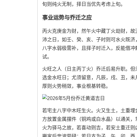
旬则纯火无制，择日当优先考虑上旬。
事业运势与乔迁之应
丙火克庚金为财，然午火中藏丁火劫财，故
沛之日，如壬、癸、亥、子时则可水火既济
八字水弱极需补，且择子时迁入，反能借冲
试。
火旺之人（日主丙丁火）乔迁后易升职。但
选金水旺日；尤须留意，凡辰，戌、丑，未
厚则火势稍敛，事业根基转稳。
若宅主八字中木旺生火。火又生土，土重埋
方放置金属摆件（铜鸡或白水晶）以通关，
火为驿马之故，若喜动则吉，若安土重迁则
搬家后奔波劳碌；若日支为子，午、卯，酉