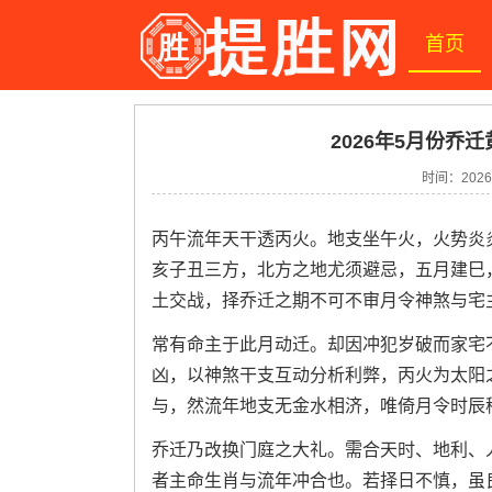
首页
2026年5月份乔迁
时间：2026-
丙午流年天干透丙火。地支坐午火，火势炎
亥子丑三方，北方之地尤须避忌，五月建巳
土交战，择乔迁之期不可不审月令神煞与宅
常有命主于此月动迁。却因冲犯岁破而家宅
凶，以神煞干支互动分析利弊，丙火为太阳
与，然流年地支无金水相济，唯倚月令时辰
乔迁乃改换门庭之大礼。需合天时、地利、
者主命生肖与流年冲合也。若择日不慎，虽