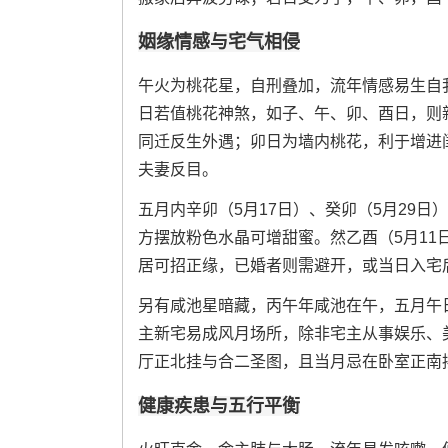
姻缘情感与宅气相侵
午火为桃花星，自刑叠加，流年情感易生自
日若值桃花神煞，如子、午、卯、酉日，则
同迁反生外遇；卯日为墙内桃花，利于增进
夫妻反目。
五月内辛卯（5月17日）、癸卯（5月29
方摆放粉色水晶可增甜蜜。然乙酉（5月11
居可招正缘，已婚者则需避开，或当日入宅
另有咸池星暗藏，丙午年咸池在午，五月午日
主新宅易成风月场所，除非宅主从事娱乐、
厅正北挂与合二圣图，且当月忌在卧室正南
健康疾患与五行平衡