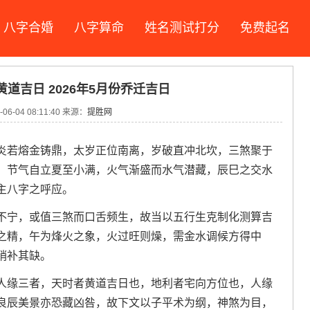
八字合婚
八字算命
姓名测试打分
免费起名
黄道吉日 2026年5月份乔迁吉日
06-04 08:11:40 来源：
提胜网
炎若熔金铸鼎，太岁正位南离，岁破直冲北坎，三煞聚于
，节气自立夏至小满，火气渐盛而水气潜藏，辰巳之交水
主八字之呼应。
不宁，或值三煞而口舌频生，故当以五行生克制化测算吉
之精，午为烽火之象，火过旺则燥，需金水调候方得中
稍补其缺。
人缘三者，天时者黄道吉日也，地利者宅向方位也，人缘
良辰美景亦恐藏凶咎，故下文以子平术为纲，神煞为目，