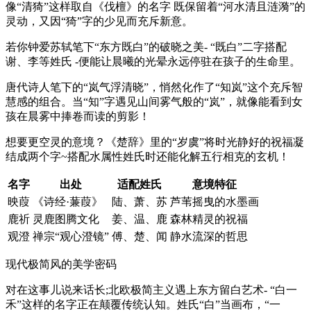
像“清猗”这样取自《伐檀》的名字 既保留着“河水清且涟漪”的
灵动，又因“猗”字的少见而充斥新意。
若你钟爱苏轼笔下“东方既白”的破晓之美- “既白”二字搭配
谢、李等姓氏 -便能让晨曦的光晕永远停驻在孩子的生命里。
唐代诗人笔下的“岚气浮清晓”，悄然化作了“知岚”这个充斥智
慧感的组合。当“知”字遇见山间雾气般的“岚”，就像能看到女
孩在晨雾中捧卷而读的剪影！
想要更空灵的意境？《楚辞》里的“岁虞”将时光静好的祝福凝
结成两个字~搭配水属性姓氏时还能化解五行相克的玄机！
名字
出处
适配姓氏
意境特征
映葭
《诗经·蒹葭》
陆、萧、苏
芦苇摇曳的水墨画
鹿祈
灵鹿图腾文化
姜、温、鹿
森林精灵的祝福
观澄
禅宗“观心澄镜”
傅、楚、闻
静水流深的哲思
现代极简风的美学密码
对在这事儿说来话长;北欧极简主义遇上东方留白艺术- “白一
禾”这样的名字正在颠覆传统认知。姓氏“白”当画布，“一