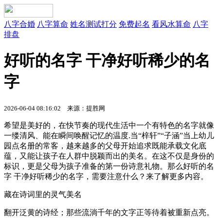
八字合婚
八字算命
姓名测试打分
免费起名
看风水算命
八字
排盘
好听的名字 干净好听稀少的名
字
2026-06-04 08:16:02 来源：提胜网
希望是美好的，在快节奏的现代生活中一个有特色的名字就像
一缕清风、能在瞬间唤醒记忆的温度.当“梓轩”“子涵”当上幼儿
园点名册的常客，越来越多的父母开始追求既能承载文化底
蕴，又能让孩子在人群中脱颖而出的美名。在这不仅是身份的
标识，更是父母为孩子准备的第一份诗意礼物。那么好听的名
字 干净好听稀少的名字，需要注意什么？来了解更多内容。
藏在诗词里的灵气美名
翻开泛黄的诗经；那些流淌千年的文字正等待着被重新点亮。