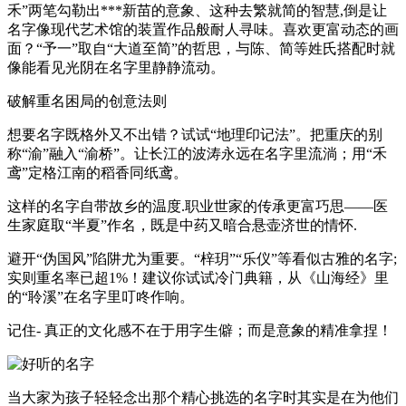
禾”两笔勾勒出***新苗的意象、这种去繁就简的智慧,倒是让
名字像现代艺术馆的装置作品般耐人寻味。喜欢更富动态的画
面？“予一”取自“大道至简”的哲思，与陈、简等姓氏搭配时就
像能看见光阴在名字里静静流动。
破解重名困局的创意法则
想要名字既格外又不出错？试试“地理印记法”。把重庆的别
称“渝”融入“渝桥”。让长江的波涛永远在名字里流淌；用“禾
鸢”定格江南的稻香同纸鸢。
这样的名字自带故乡的温度.职业世家的传承更富巧思——医
生家庭取“半夏”作名，既是中药又暗合悬壶济世的情怀.
避开“伪国风”陷阱尤为重要。“梓玥”“乐仪”等看似古雅的名字;
实则重名率已超1%！建议你试试冷门典籍，从《山海经》里
的“聆溪”在名字里叮咚作响。
记住- 真正的文化感不在于用字生僻；而是意象的精准拿捏！
当大家为孩子轻轻念出那个精心挑选的名字时其实是在为他们