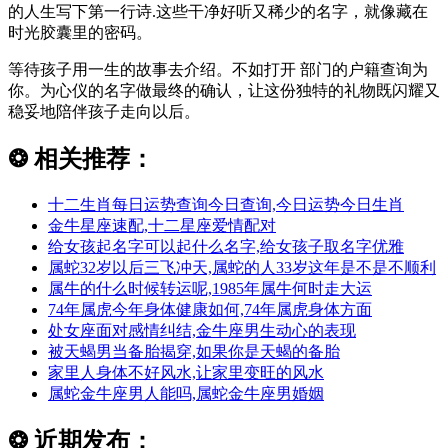
的人生写下第一行诗.这些干净好听又稀少的名字，就像藏在
时光胶囊里的密码。
等待孩子用一生的故事去介绍。不如打开 部门的户籍查询为
你。为心仪的名字做最终的确认，让这份独特的礼物既闪耀又
稳妥地陪伴孩子走向以后。
❂
相关推荐：
十二生肖每日运势查询今日查询,今日运势今日生肖
金牛星座速配,十二星座爱情配对
给女孩起名字可以起什么名字,给女孩子取名字优雅
属蛇32岁以后三飞冲天,属蛇的人33岁这年是不是不顺利
属牛的什么时候转运呢,1985年属牛何时走大运
74年属虎今年身体健康如何,74年属虎身体方面
处女座面对感情纠结,金牛座男生动心的表现
被天蝎男当备胎揭穿,如果你是天蝎的备胎
家里人身体不好风水,让家里变旺的风水
属蛇金牛座男人能吗,属蛇金牛座男婚姻
❂
近期发布：