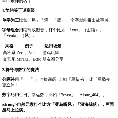
1.简约等于说高级
单字为王
比如「烬」「溯」「凛」,一个字就能带出故事感。
字母组合
用缩写或谐音，打个比方「Lynx」（山猫）、
「Vento」（风）。
风格
例子
适用场景
高冷系
Zero、Void
游戏玩家
文艺系
Mirage、Echo
朋友圈分享
2.符号与数字的魔法
分隔符
用「·」「_」连接词语- 比如「星坠·夜」比「星坠夜」
更立体！
数字巧用
生日、幸运数，比如「7even」「Alone_404」。
/strong>
自然元素
打个比方「雾岛听风」「深海鲸落」，画面
感马上拉满。