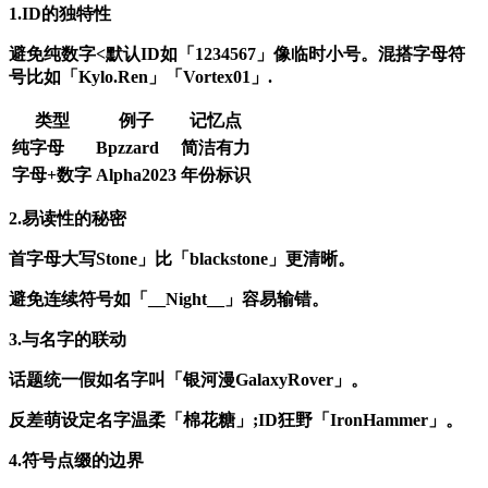
1.ID的独特性
避免纯数字<默认ID如「1234567」像临时小号。
混搭字母符
号
比如「Kylo.Ren」「Vortex01」.
类型
例子
记忆点
纯字母
Bpzzard
简洁有力
字母+数字
Alpha2023
年份标识
2.易读性的秘密
首字母大写
Stone」比「blackstone」更清晰。
避免连续符号
如「__Night__」容易输错。
3.与名字的联动
话题统一
假如名字叫「银河漫GalaxyRover」。
反差萌设定
名字温柔「棉花糖」;ID狂野「IronHammer」。
4.符号点缀的边界