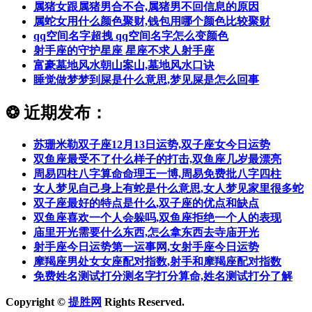
属猪女跟属猪男合不合,属猪男不回信息的原因
属蛇女用什么颜色聚财,钱包用哪个颜色比较聚财
qq空间名字超拽 qq空间名字怎么变颜色
射手座的守护星座 星座不求人射手座
富豪墓地风水朝山案山,墓地风水口诀
睡觉做梦梦到屎是什么意思,梦见屎是怎么回事
❂
近期发布：
苏珊米勒双子座12月13日运势,双子座女今日运势
双鱼座最受不了什么样子的打击,双鱼座几岁最漂亮
周易四柱八字算命命理王一博,周易免费批八字四柱
女人梦见自己身上有蛇是什么意思,女人梦见家里很多蛇
双子座最好的特点是什么,双子座的优点和缺点
双鱼座喜欢一个人会躲吗,双鱼座拒绝一个人的表现
庙里开光需要什么东西,怎么拿东西去寺庙开光
射手座今日运势第一运事网,女射手座今日运势
摩羯座男处女女座配对指数,射手和摩羯座配对指数
免费姓名测试打分测名字打分算命,姓名测试打分了解
Copyright ©
提胜网
Rights Reserved.