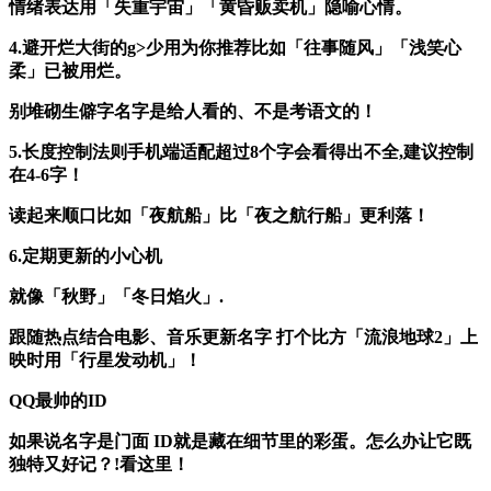
情绪表达
用「失重宇宙」「黄昏贩卖机」隐喻心情。
4.避开烂大街的g>
少用为你推荐
比如「往事随风」「浅笑心
柔」已被用烂。
别堆砌生僻字
名字是给人看的、不是考语文的！
5.长度控制法则手机端适配
超过8个字会看得出不全,建议控制
在4-6字！
读起来顺口
比如「夜航船」比「夜之航行船」更利落！
6.定期更新的小心机
就像「秋野」「冬日焰火」.
跟随热点
结合电影、音乐更新名字 打个比方「流浪地球2」上
映时用「行星发动机」！
QQ最帅的ID
如果说名字是门面 ID就是藏在细节里的彩蛋。怎么办让它既
独特又好记？!看这里！