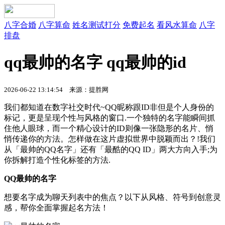
八字合婚
八字算命
姓名测试打分
免费起名
看风水算命
八字
排盘
qq最帅的名字 qq最帅的id
2026-06-22 13:14:54 来源：提胜网
我们都知道在数字社交时代~QQ昵称跟ID非但是个人身份的
标记，更是呈现个性与风格的窗口.一个独特的名字能瞬间抓
住他人眼球，而一个精心设计的ID则像一张隐形的名片、悄
悄传递你的方法。怎样做在这片虚拟世界中脱颖而出？!我们
从「最帅的QQ名字」还有「最酷的QQ ID」两大方向入手;为
你拆解打造个性化标签的方法.
QQ最帅的名字
想要名字成为聊天列表中的焦点？以下从风格、符号到创意灵
感，帮你全面掌握起名方法！