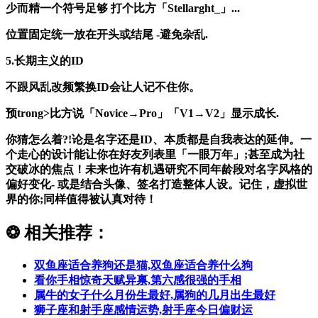
少而精
一个符号足够 打个比方「Stellarght_」...
位置固定
统一放在开头或结尾 -避免杂乱.
5.长期主义的ID
不跟风乱改
频繁换ID会让人记不住你。
预trong>比方说「Novice→Pro」「V1→V2」显示成长.
你猜怎么着?!论是名字还是ID、本质都是自我表达的延伸。一
个走心的设计能让你在好友列表里「一眼万年」;甚至成为社
交破冰的焦点！未来也许有机遇研究不同年龄段对名字风格的
偏好变化- 或是结合头像、签名打造整体人设。记住，虚拟世
界的你;同样值得被认真对待！
❂
相关推荐：
双鱼座适合养狗还是猫,双鱼座适合养什么狗
看你手相惊奇天赋异禀,第六感很强的手相
属牛的女子什么月份生最好,属狗的几月出生最好
狮子座和射手座感情运势,射手座今日偏财运