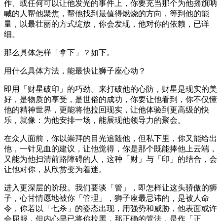
作、或任何可以让他发光的事件上，你要充当那个为他摇旗呐
喊的人帮他聚焦，帮他找到最值得燃烧的方向，等到他的能
量，以最壮丽的方式绽放，你会发现，他对你的依赖，已详
细。
那么具体怎样「拿下」？如下。
用什么具体方法，能最快让狮子座心动？
即用「财星破印」的巧劲。来打破他的心防，财星是现实的美
好，是物质的享受，是世俗的成功，你要让他看到，你不仅懂
他的精神世界，更能将他拉回现实，让他体验到更高级的快
乐，就像：为他安排一场，能展现他领导力的聚会。
在众人面前，你以崇拜的目光追随他，但私下里，你又能给出
他，一针见血的建议，让他觉得，你是那个既能捧他上云端，
又能为他扫清前路障碍的人，这种「财」与「印」的结合，会
让他对你，从欣赏变为着迷。
进入更深层的阶段。我们要谈「管」，即怎样让这头骄傲的狮
子，心甘情愿地被你「管理」，狮子座最忌讳的，是被人命
令，你若以「七杀」的姿态出现，用强势和威胁，他表面或许
会屈服，但内心早已将你拉黑，那正确的管法，是作「正