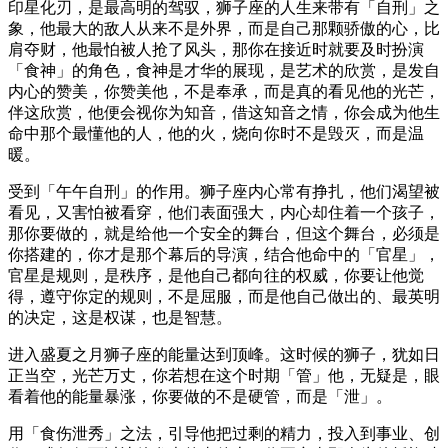
印星化刃，是最高明的驾驭，狮子座的人生来带有「自刑」之
象，他最大的敌人从来不是外界，而是自己那颗骄傲的心，比
肩夺财，他最怕被人抢了风头，那你在接近时就要及时扮演
「食神」的角色，食神是才华的展现，是艺术的欣赏，是发自
内心的赞美，你赞美他，不是奉承，而是真的看见他的光芒，
伴这欣赏，他便会视你为知音，借这知音之情，你会成为他生
命中那个最懂他的人，他的火，烧向你时不是毁灭，而是温
暖。
受到「午午自刑」的作用。狮子座内心常有挣扎，他们渴望被
看见，又害怕被看穿，他们表面强大，内心却住着一个孩子，
那你要做的，就是给他一个安全的舞台，但这个舞台，必须是
你搭建的，你才是那个幕后的导演，结合他命中的「官星」，
官星是规则，是秩序，是他自己都向往的权威，你要让他觉
得，遵守你定的规则，不是屈服，而是他自己做出的、最英明
的决定，这是权谋，也是智慧。
进入盛夏之月狮子座的能量达到顶峰。这时候的狮子，犹如日
正当空，光芒万丈，你若想在这个时期「管」他，无疑是，眼
看着他的能量暴涨，你要做的不是硬管，而是「泄」。
用「食伤泄秀」之法，引导他把过剩的精力，投入到事业、创