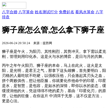
八字合婚
八字算命
姓名测试打分
免费起名
看风水算命
八字
排盘
狮子座怎么管,怎么拿下狮子座
2026-06-24 20:50:24 来源：提胜网
狮子座是午火，为阳刃。其性刚烈，其势冲天。拿下需以柔克
刚，管理则用印化杀。这是火与水的博弈，是日与月的共舞。
丙午之年午火阳刃。狮子座的本命，马上在此火，这火是太
阳，是光明，是君王之气，那拿下这头雄狮，首先要明白，阳
刃格的人最吃软不吃硬，以强权压他，只会激起其刃头之血，
拼个两败俱伤，想让他臣服，你就要化作他命中的印星，印星
是水，是智慧，是包容，是如水的深情，即你以水的姿态，缓
缓浸润他的火，凭这绵绵不绝的柔力，基由「印星化刃」的原
理，让他的狂傲，在你这片 中消弭于无形，这不仅是方法，
更是心法。