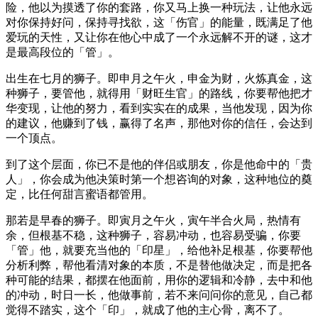
险，他以为摸透了你的套路，你又马上换一种玩法，让他永远
对你保持好问，保持寻找欲，这「伤官」的能量，既满足了他
爱玩的天性，又让你在他心中成了一个永远解不开的谜，这才
是最高段位的「管」。
出生在七月的狮子。即申月之午火，申金为财，火炼真金，这
种狮子，要管他，就得用「财旺生官」的路线，你要帮他把才
华变现，让他的努力，看到实实在的成果，当他发现，因为你
的建议，他赚到了钱，赢得了名声，那他对你的信任，会达到
一个顶点。
到了这个层面，你已不是他的伴侣或朋友，你是他命中的「贵
人」，你会成为他决策时第一个想咨询的对象，这种地位的奠
定，比任何甜言蜜语都管用。
那若是早春的狮子。即寅月之午火，寅午半合火局，热情有
余，但根基不稳，这种狮子，容易冲动，也容易受骗，你要
「管」他，就要充当他的「印星」，给他补足根基，你要帮他
分析利弊，帮他看清对象的本质，不是替他做决定，而是把各
种可能的结果，都摆在他面前，用你的逻辑和冷静，去中和他
的冲动，时日一长，他做事前，若不来问问你的意见，自己都
觉得不踏实，这个「印」，就成了他的主心骨，离不了。