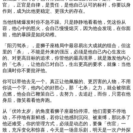
官」，正官是自律，是责任，是他自己认可的标杆，你要以身
作则，成为比他更稳定、更强大的存在。
当他情绪爆发时你不急不躁。只是静静地看着他，凭这份从
容，他心中的怒火，会自己慢慢熄灭，因为他会发现，在你面
前，他的暴躁是如此幼稚。
「阳刃驾杀」，是狮子座格局中最容易出大成就的组合，但这
里的「杀」，不能是外来的强压，必须是他自己内心生发出
的、对更高目标的追求，你管他的最高境界，就是激发他内心
的「七杀」，让他自己对自己，生出更高的要求，就像：当他
自满时你不要批评他。
你可以带他去见一个。真正让他佩服的、更厉害的人物，不用
你说一个字，他内心的好胜心，那「七杀」之力，就会被彻底
点燃，他会自己鞭策自己，去努力，去追赶，而你，只需在他
身后，微笑着看他奔跑。
从「伏吟太岁」的角度看狮子座最怕停滞。他们需要不停地
动，不停地有新鲜感，若你让他感到沉闷、被束缚，那比杀了
他还难受，你的管理方式，必须是动态的，要像「伤官」一
致，充斥变化和惊喜，今天是一场音乐剧，明天是一次户外探