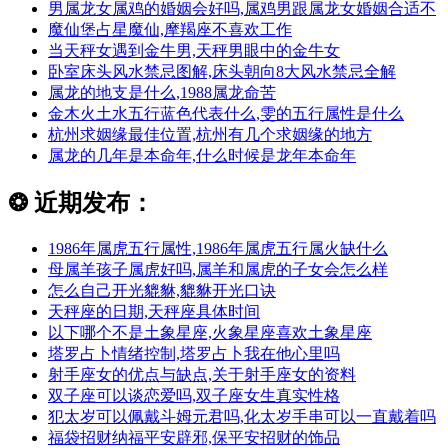
男属龙女属鸡的婚姻会好吗,属鸡男跟属龙女婚姻合适不
魔仙堡占星魔仙,摩羯座不喜欢工作
当天秤女遇到金牛男,天秤男眼中的金牛女
卧室床头风水禁忌图解,床头朝向8大风水禁忌全解
属龙的地支是什么,1988属龙命苦
金木火土水五行蓝色代表什么,雯的五行属性是什么
杭州求姻缘最佳位置,杭州有几个求姻缘的地方
属龙的几年是本命年,什么时候是龙年本命年
❂
近期发布：
1986年属虎五行属性,1986年属虎五行属火缺什么
母属羊孩子属虎好吗,属羊和属虎的子女会怎么样
怎么自己开光貔貅,貔貅开光口诀
天秤座的日期,天秤座具体时间
以下哪个不是土象星座,火象星座喜欢土象星座
塔罗占卜情绪控制,塔罗占卜我在他心里吗
射手座女的优点与缺点,关于射手座女的资料
双子座可以谈恋爱吗,双子座女生真实性格
犯太岁可以佩戴斗姆元君吗,化太岁手串可以一直戴着吗
福袋招财纳福平安辟邪,保平安招财的饰品