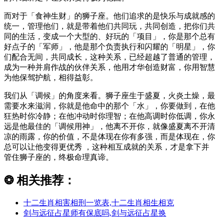
而对于「食神生财」的狮子座。他们追求的是快乐与成就感的
统一，管理他们，就是带着他们共同玩，共同创造，把你们共
同的生活，变成一个大型的、好玩的「项目」，你是那个总有
好点子的「军师」，他是那个负责执行和闪耀的「明星」，你
们配合无间，共同成长，这种关系，已经超越了普通的管理，
成为一种并肩作战的伙伴关系，他用才华创造财富，你用智慧
为他保驾护航，相得益彰。
我们从「调候」的角度来看。狮子座生于盛夏，火炎土燥，最
需要水来滋润，你就是他命中的那个「水」，你要做到，在他
狂热时你冷静；在他冲动时你理智；在他高调时你低调，你永
远是他最佳的「调候用神」，他离不开你，就像盛夏离不开清
凉的雨露，你的价值，不是体现在你有多强，而是体现在，你
总可以让他变得更优秀 ，这种相互成就的关系，才是拿下并
管住狮子座的，终极命理真谛。
❂
相关推荐：
十二生肖相害相刑一览表,十二生肖相生相克
剑与远征占星师有保底吗,剑与远征占星换