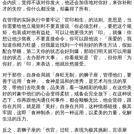
会内疚，觉得不该对你发火，他还会加倍地对你好，来弥补刚
才的失控，你什么都没做，却赢得了所有。
在管理的实际执行中要牢记「官印相生」的法则。意思是，当
你需要给他立规矩时不要直接说「你必须怎样」，要把这个规
矩，包装成对他有益处、可以让他更强大的「印」，就像：你
想让他少熬夜，不要直接命令，你可以跟他说：「亲爱的，我
知道你精力旺盛，但我最近找到一个特别好的养生方法，假如
配合早睡，第二天你的状态会好到爆，那咱们明天就可以用最
佳的状态，去办那件大事」，你看规矩是「官」，但你用「为
你好」的「印」来表达，他就欣然接受。
对于那些，自身命局就「身旺无制」的狮子座，管理他们，要
善于运用「食神」，食神是温和的泄秀，是艺术与生活的享
受，带他们去吃美食，品美酒，看一场精彩的电影，在这些美
好的对象中他们的心会变得柔软，戒备会完全放下，在这种状
态下，你再跟他沟通任何事件，都会顺畅无比，他会觉得，跟
你在共同，就是跟「美好」自身在共同，这种情感链接，极其
牢固，这即「食神制杀」的另一种运用，以柔美的力量，化解
生活的压力。
反之，若狮子座的「伤官」过旺，表现为极其挑剔，言语犀