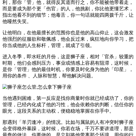
利，那你「管」他，就得反其道而行之，你不能被他带着走，
而是要成为那个更「伤官」的人，他挑剔，你比他更懂艺术，
指出他看不到的细节；他毒舌，你一句话就能四两拨千斤，让
他哑然失笑。
让他明白，在他最擅长的范围你也是他的高山仰止，这会激发
他强烈的征服欲和敬佩感，他会反过来，疯狂地向你学习，把
你当成他的人生标杆，管理，就成了引领。
进入冬季，即水旺的月份，这是狮子座，相对「官杀」较重的
时期，他们会感到压力，事业或情感上容易有阻滞，这时候，
是你「管理」他的最佳时机，你要及时化身为他的「印星」，
用你的条件 、人脉和智慧，帮他解决问题。
当他遇到困难，第一反应是找你商量时你就已经成功了，你的
管理，已经内化成了他的习性，他会依赖你的判断，信任你的
眼光，这段关系的主动权，便稳稳地掌握在你手中。
那遇到「羊刃逢冲」的情况。比如与属鼠的人有冲突时狮子座
会变得格外暴躁，这时候，你若在场，千万不要讲道理，那是
最蠢的做法，你要做的，是立刻将他带离那个环境，用你的行