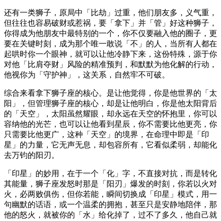
还有一类狮子，原局中「比劫」过重，他们朋友多，义气重，
但往往也容易破财或惹祸，要「拿下」并「管」好这种狮子，
你得成为他朋友中最特别的一个，你不仅要融入他的圈子，更
要在关键时刻，成为那个唯一敢说「不」的人，当所有人都在
起哄时你一个眼神，就可以让他冷静下来，这份特殊，源于你
对他「比肩夺财」风险的精准预判，和默默为他化解的行动，
他视你为「守护神」，这关系，自然牢不可破。
综合来看拿下狮子座的核心。是让他觉得，你是他世界的「太
阳」，但管理狮子座的核心，却是让他明白，你是他太阳背后
的「天空」，太阳虽然耀眼，却永远在天空的怀抱里，你可以
容纳他的光芒，也可以让他看到星辰，你不需要比他更亮，你
只需要比他更广，这种「天空」的境界，在命理中即是「印
星」的力量，它无声无息，却包容所有，它看似柔弱，却能化
去万钧的阳刃。
「印星」的妙用，在于一个「化」字，不直接对抗，而是转化
其能量，狮子座发怒时那是「阳刃」爆发的时刻，你若以火对
火，必两败俱伤，但你若能，瞬间切换成「印星」模式，用一
句幽默的话语，或一个温柔的拥抱，甚至只是安静地陪伴，那
他的怒火，就被你的「水」给化掉了，过不了多久，他自己就