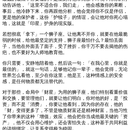
动告诉他，「这里不适合你，我们走」，他会感激你的果断，
事后，他冷静下来，你再跟他分析，他会觉得你不仅是伴侣，
更是他的保护者，这份「护犊子」的情谊，会让他对你死心塌
地，这就是「印星」护身的现实版。
若想彻底「拿下」一个狮子座。让他离不开你，就要在他最脆
弱的时候，给他最坚定的支持，狮子座最怕什么？最怕丢面
子，当他在外面丢了面子，受了挫折，你千万不要去揭他的伤
疤，也不要好为人师地教育他。
你只需要，安静地陪着他，然后说一句：「在我心里，你就是
最佳的」，就这一句话，足够他记你一辈子，他会觉得，无论
世界怎么看他，至少在你这里，他是王，这种情感上的安全
感，是任何物质都无法替代的。
对于那些，命局中「财星」为用的狮子座，他们特别看重价值
和交换，要管理他们，就要让他们明白，你对他的好，是「投
资」而不是「消费」，你要让他看到，因为你的存在，他的
「财」变得更多了，不管是物质财富还是精神财富，当他习性
了你带来的这种「增值」效应，他会把你当成他最关键的「资
产」，他不仅会用心维护，还会害怕失去，这种基于共同利益
的详细绑定，让关系变得极为稳固。