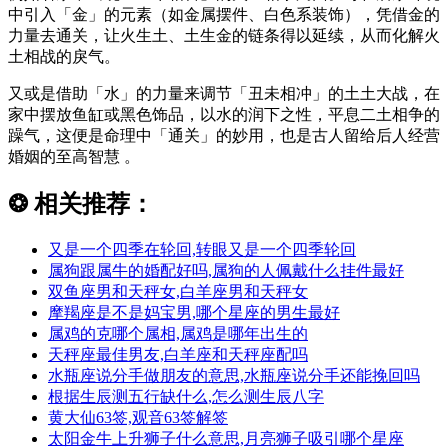
中引入「金」的元素（如金属摆件、白色系装饰），凭借金的
力量去通关，让火生土、土生金的链条得以延续，从而化解火
土相战的戾气。
又或是借助「水」的力量来调节「丑未相冲」的土土大战，在
家中摆放鱼缸或黑色饰品，以水的润下之性，平息二土相争的
躁气，这便是命理中「通关」的妙用，也是古人留给后人经营
婚姻的至高智慧 。
❂
相关推荐：
又是一个四季在轮回,转眼又是一个四季轮回
属狗跟属牛的婚配好吗,属狗的人佩戴什么挂件最好
双鱼座男和天秤女,白羊座男和天秤女
摩羯座是不是妈宝男,哪个星座的男生最好
属鸡的克哪个属相,属鸡是哪年出生的
天秤座最佳男友,白羊座和天秤座配吗
水瓶座说分手做朋友的意思,水瓶座说分手还能挽回吗
根据生辰测五行缺什么,怎么测生辰八字
黄大仙63签,观音63签解签
太阳金牛上升狮子什么意思,月亮狮子吸引哪个星座