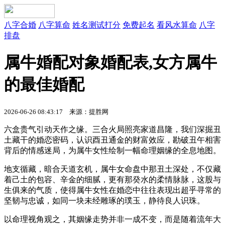
八字合婚
八字算命
姓名测试打分
免费起名
看风水算命
八字
排盘
属牛婚配对象婚配表,女方属牛
的最佳婚配
2026-06-26 08:43:17 来源：提胜网
六盒贵气引动天作之缘。三合火局照亮家道昌隆，我们深掘丑
土藏干的婚恋密码，认识酉丑通金的财富效应，勘破丑午相害
背后的情感迷局，为属牛女性绘制一幅命理姻缘的全息地图。
地支循藏，暗合天道玄机，属牛女命盘中那丑土深处，不仅藏
着己土的包容、辛金的细腻，更有那癸水的柔情脉脉，这股与
生俱来的气质，使得属牛女性在婚恋中往往表现出超乎寻常的
坚韧与忠诚，如同一块未经雕琢的璞玉，静待良人识珠。
以命理视角观之，其姻缘走势并非一成不变，而是随着流年大