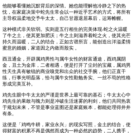
他能够看懂她沉默背后的深情。她也能理解他冷静之下的热
忱，在家庭决策中蛇先生常会以一种近乎艺术的方式，将所有
主导权温柔地交予牛太太，自己甘愿退居幕后，运筹帷幄。
这种模式非关软弱。实则是五行相生的完美体现-蛇之火温暖
了牛之土，使其更加肥沃；牛之土则滋养着蛇之火，使其光芒
持久而温暖，二人的结合，正如古谱所言，能创造出洋溢柔情
蜜意的婚姻，家道因之内敛而殷实 。
酉丑通金，开辟属鸡男性与属牛女性的财富通途，酉鸡属阴
金，丑土为金库，二者相遇，便是打开了尘封的宝藏，属鸡男
性天生具有敏锐的商业嗅觉和出众的社交手腕，他们正直干
练，行事光明磊落，恰与属牛女性勤勉务实、一丝不苟的性格
形成完美互补。
鸡先生眼中牛太太的严谨是世界上最可靠的基石；牛太太心中
鸡先生的果敢与魄力则是冲破生活迷雾的利剑，他们共同热衷
于规划未来，不管是事业蓝图还是家庭账本，都能处理得井井
有条。
这便是「鸡鸣牛耕，家业永兴」的现实写照，金土的结合，使
得财富的积累不再是偶然而成为一种必然的趋势，二人携手，