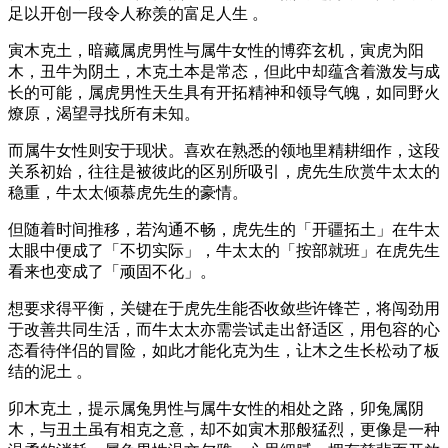
足以开创一段令人称羡的富足人生 。
寅木克土，暗藏属虎男性与属牛女性的博弈玄机，寅虎为阳
木，丑牛为阴土，木克土本是常态，但此中却蕴含着激发与成
长的可能，属虎男性天生具有开拓精神和领导气魄，如同野火
燎原，渴望寻找所有未知。
而属牛女性则安于现状。喜欢在熟悉的领地里精耕细作，这段
关系初始，往往是被彼此的区别所吸引，虎先生欣赏牛太太的
稳重，牛太太倾慕虎先生的豪情。
但随着时间推移，若沟通不畅，虎先生的「开疆拓土」在牛太
太眼中便成了「不切实际」，牛太太的「按部就班」在虎先生
看来也变成了「顽固不化」。
想要求得平衡，关键在于虎先生能否收敛些许锋芒，将闯劲用
于改善共同生活，而牛太太亦需尝试走出舒适区，用包容的心
态看待伴侣的冒险，如此才能化克为生，让木之生长松动了板
结的泥土 。
卯木克土，提示属兔男性与属牛女性的相处之路，卯兔属阴
木，与丑土虽有相克之意，却不如寅木那般猛烈，更像是一种