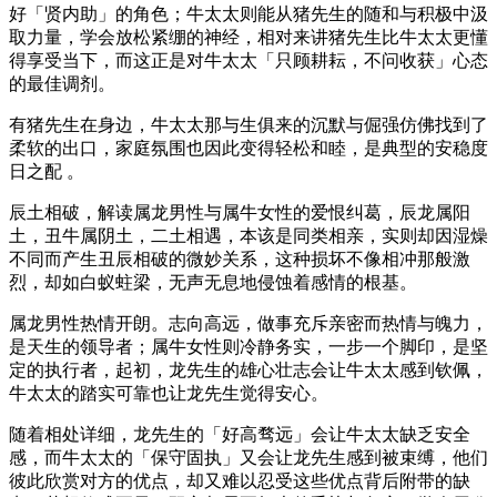
好「贤内助」的角色；牛太太则能从猪先生的随和与积极中汲
取力量，学会放松紧绷的神经，相对来讲猪先生比牛太太更懂
得享受当下，而这正是对牛太太「只顾耕耘，不问收获」心态
的最佳调剂。
有猪先生在身边，牛太太那与生俱来的沉默与倔强仿佛找到了
柔软的出口，家庭氛围也因此变得轻松和睦，是典型的安稳度
日之配 。
辰土相破，解读属龙男性与属牛女性的爱恨纠葛，辰龙属阳
土，丑牛属阴土，二土相遇，本该是同类相亲，实则却因湿燥
不同而产生丑辰相破的微妙关系，这种损坏不像相冲那般激
烈，却如白蚁蛀梁，无声无息地侵蚀着感情的根基。
属龙男性热情开朗。志向高远，做事充斥亲密而热情与魄力，
是天生的领导者；属牛女性则冷静务实，一步一个脚印，是坚
定的执行者，起初，龙先生的雄心壮志会让牛太太感到钦佩，
牛太太的踏实可靠也让龙先生觉得安心。
随着相处详细，龙先生的「好高骛远」会让牛太太缺乏安全
感，而牛太太的「保守固执」又会让龙先生感到被束缚，他们
彼此欣赏对方的优点，却又难以忍受这些优点背后附带的缺