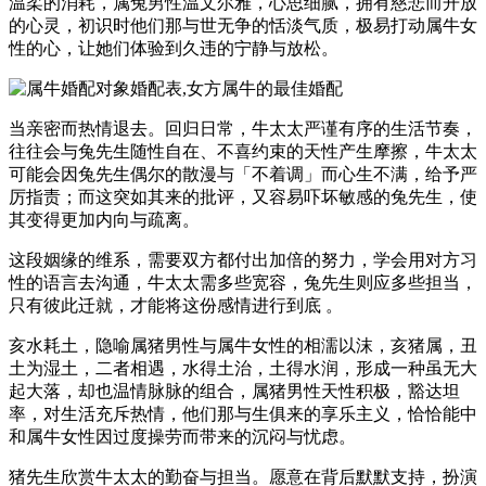
温柔的消耗，属兔男性温文尔雅，心思细腻，拥有慈悲而开放
的心灵，初识时他们那与世无争的恬淡气质，极易打动属牛女
性的心，让她们体验到久违的宁静与放松。
当亲密而热情退去。回归日常，牛太太严谨有序的生活节奏，
往往会与兔先生随性自在、不喜约束的天性产生摩擦，牛太太
可能会因兔先生偶尔的散漫与「不着调」而心生不满，给予严
厉指责；而这突如其来的批评，又容易吓坏敏感的兔先生，使
其变得更加内向与疏离。
这段姻缘的维系，需要双方都付出加倍的努力，学会用对方习
性的语言去沟通，牛太太需多些宽容，兔先生则应多些担当，
只有彼此迁就，才能将这份感情进行到底 。
亥水耗土，隐喻属猪男性与属牛女性的相濡以沫，亥猪属，丑
土为湿土，二者相遇，水得土治，土得水润，形成一种虽无大
起大落，却也温情脉脉的组合，属猪男性天性积极，豁达坦
率，对生活充斥热情，他们那与生俱来的享乐主义，恰恰能中
和属牛女性因过度操劳而带来的沉闷与忧虑。
猪先生欣赏牛太太的勤奋与担当。愿意在背后默默支持，扮演