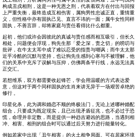
构成丑戌相刑，这是一种无恩之刑，代表着双方在付出与回报
上严重失衡，最终造成互相伤害，属狗男性忠诚正直，重情重
义，但性格中亦有固执己见、直言不讳的一面；属牛女性同样
固执，不善言辞，却将家庭与责任看得比什么都重。
起初，他们或许会因彼此的真诚与责任感而相互吸引，但长久
相处，问题便会浮现，狗先生那「爱之深，责之切」的唠叨与
批评，在牛太太耳中成了难以忍受的指责与嘲讽；而牛太太那
近乎冷酷的沉默与坚持，也让狗先生感到心寒与不被理解，他
们的关系中充斥了误解与压抑，仿佛两条平行线，永远无法真
正交汇。
若想维系，双方都需要收起锋芒，学会用温暖的方式表达爱
意，但这对于两个同样固执的生肖来讲无异于一场艰苦卓绝的
修行 。
印星化杀，此为调和婚恋不顺的终极法门，无论上述哪种婚配
组合，只要成为既定现实，且已出现矛盾征兆，也不必过于恐
慌，命理并非定数，而是提供一种趋吉避凶的思路，当遇到相
冲、相害、相刑的组合时可以通过后天努力进行能量转化。
例如若家中出现「丑午相害」的火土相争局面。可在居家环境