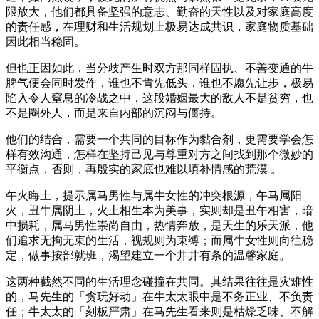
限放大，他们都具备坚强的意志、勤奋的天性以及对家庭高度
的责任感，在理财和生活规划上极易达成共识，家庭物质基础
因此相当稳固。
但也正因如此，当分歧产生时双方那同样固执、不善变通的牛
脾气便会同时发作，谁也不肯先低头，谁也不愿先让步，极易
陷入令人窒息的冷战之中，这段婚姻最大的敌人不是贫穷，也
不是圈外人，而是来自内部的沉闷与僵持。
他们的结合，需要一个共同的目标作为黏合剂，更需要学会怎
样有效沟通，怎样在坚持己见与尊重对方之间找到那个微妙的
平衡点，否则，再殷实的家底也难以填补情感的荒漠 。
午火晦土，提示属马男性与属牛女性的冲突根源，午马属阳
火，丑牛属阴土，火土相生本为美事，实则却是丑午相害，暗
中损耗，属马男性崇尚自由，热情奔放，是天生的乐天派，他
们追求无拘无束的生活，视规则为束缚；而属牛女性则向往稳
定，做事按部就班，渴望建立一个井井有条的温馨家庭。
这两种截然不同的生活理念碰撞在共同。其结果往往是灾难性
的，马先生的「贪玩好动」在牛太太眼中是不务正业、不负责
任；牛太太的「刻板严肃」在马先生看来则是枯燥乏味、不解