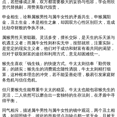
点，若想修成正果，双方都需要极大的妥协与包容，学会用欣
赏代替挑剔，用赞美取代指责 。
申金相生，诠释属猴男性与属牛女性的矛盾共生，申猴属阳
金，丑土生金，本是相生之象，却因双方心性区别巨大，造成
比劫夺财般的争执不休。
属猴男性天资聪颖。灵活多变，擅长交际，是天生的乐天派与
机遇主义者；而属牛女性则朴实无华，按部就班，注重实际，
是坚定的现实主义者，他们对于成功和财富有着共同的渴望，
但对于获取财富的途径和利用方式，意见却困难统一。
猴先生喜欢「钱生钱」的快捷方式。牛太太则信奉「勤劳致
富」的踏实；猴先生的消费观念随性洒脱，牛太太则精打细
算，这种根本理念的冲突，若不能妥善处理，极易引发家庭财
务危机与信任危机。
但只要猴先生能尊重牛太太的稳妥。牛太太也能包容猴先生的
灵活，二人依然可以磨合出一套独特的生存法则，在矛盾中寻
得平衡 。
同气相斥，描述属牛男性与属牛女性的镜中观花，两个丑土相
遇，如同照镜子，彼此的所有优点与缺点都一览无余，且被无