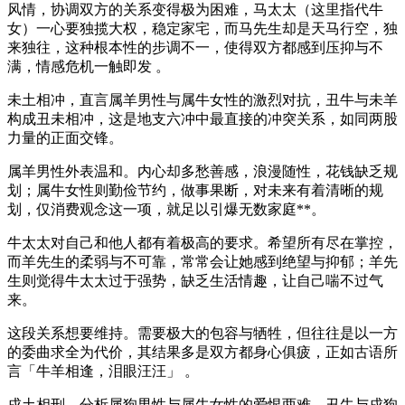
风情，协调双方的关系变得极为困难，马太太（这里指代牛
女）一心要独揽大权，稳定家宅，而马先生却是天马行空，独
来独往，这种根本性的步调不一，使得双方都感到压抑与不
满，情感危机一触即发 。
未土相冲，直言属羊男性与属牛女性的激烈对抗，丑牛与未羊
构成丑未相冲，这是地支六冲中最直接的冲突关系，如同两股
力量的正面交锋。
属羊男性外表温和。内心却多愁善感，浪漫随性，花钱缺乏规
划；属牛女性则勤俭节约，做事果断，对未来有着清晰的规
划，仅消费观念这一项，就足以引爆无数家庭**。
牛太太对自己和他人都有着极高的要求。希望所有尽在掌控，
而羊先生的柔弱与不可靠，常常会让她感到绝望与抑郁；羊先
生则觉得牛太太过于强势，缺乏生活情趣，让自己喘不过气
来。
这段关系想要维持。需要极大的包容与牺牲，但往往是以一方
的委曲求全为代价，其结果多是双方都身心俱疲，正如古语所
言「牛羊相逢，泪眼汪汪」 。
戌土相刑，分析属狗男性与属牛女性的爱恨两难，丑牛与戌狗