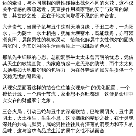
运的牵引，与不同属相的男性碰撞出截然不同的火花，这不仅
关乎情感的亲疏远近，更直接作用着家宅的安宁与财富的聚
散，其玄妙之处，正在于地支间那看不见的刑冲合害。
六盒贵气，当属子鼠与丑牛这对天地良缘，子丑二者，一为阳
水，一为阴土，水土相抱，犹如大坝蓄水，既能载舟，亦可灌
溉良田，属鼠男性的机敏灵动，恰能化解属牛女性偶尔的固执
与沉闷，为其沉闷的生活画卷添上一抹跳跃的色彩。
那鼠先生细腻的心思。总能洞察牛太太未曾言明的忧虑，凭借
其天生的敏锐直觉，为家庭筑起一道无形的防线，而牛太太则
以她那如大地般沉稳的包容力，为在外奔波的鼠先生提供一个
安稳无忧的避风港。
从现实层面看这样的结合往往能实现条件 的优化配置，一个
擅长开源，一个精于节流，家业想不兴旺都难，这便是命理中
实实在的财盛家宁之象 。
三合火局，引动巳蛇与丑牛的深邃联结，巳蛇属阴火，丑牛属
阴土，火土相生，生生不息，这段姻缘的精妙之处，在于灵魂
深处的共鸣与默契，属蛇男性往往具有深邃的洞察力和不凡的
品味，这与追求高品质生活的属牛女性不谋而合。