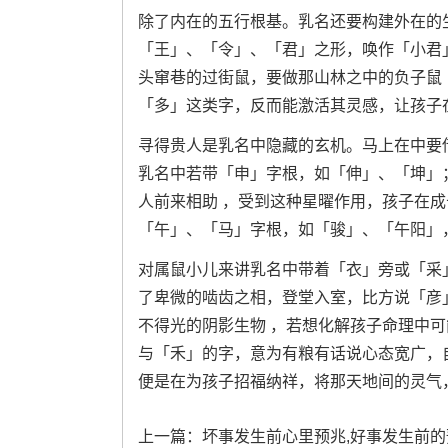
除了内在的五行根基。乳名还要构建外在的
「王」、「令」、「君」之形，唤作「小君
头窜巷的过街鼠，要做那山林之中的负子鼠
「多」这类字，反而能激活其灵感，让孩子
寻得贵人是乳名中隐藏的玄机。马上在中要
乳名中若带「申」字根，如「伸」、「坤」
人前来相助 ，受到这种星曜作用，孩子在
「午」、「马」字根，如「骏」、「午阳」
对属鼠小儿来讲乳名中带着「衣」旁或「采
了卑微的啮齿之相，登堂入室，比方说「彦
不得光的阴影生物 ，若想化解孩子命理中
与「禾」的字，意为有粮有话说心态宽广，
便是在为孩子招福纳祥，将那天地间的灵气
上一篇：
坏事发生前心里预兆,好事发生前的