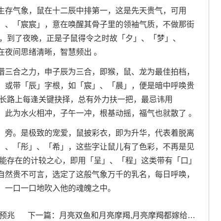
生存气象，鼠在十二辰中排第一，这是先天贵气，可用
」、「宸宸」，意在唤醒其骨子里的领袖气质，不做那街
 ，到了夜晚，正是子鼠得令之时故「夕」、「梦」、
在夜间思绪清晰，智慧频出 。
借三合之力，申子辰为三合，即猴，鼠、龙为最佳拍档，
；或带「辰」字根，如「宸」、「晨」，便是暗中呼唤贵
成长路上每逢关键抉择，总有外力扶一把，最忌讳用
，此为水火相冲，子午一冲，根基动摇，福气也就散了 。
」旁。是极致的宠爱，鼠披彩衣，即为升华，代表着脱离
」、「彤」、「希」，这些字让鼠儿有了色彩，不再是见
可能存在的计较之心，即用「呈」、「程」这类带有「口」
自然贵不可言，选定了这般气象万千的乳名，每日呼唤，
，一口一口地吹入他的魂魄之中。
预兆
下一篇：
月亮双鱼和月亮摩羯,月亮摩羯都嫁给了什么星座