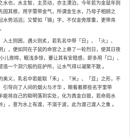
之水也，水主智，主灵动，亦主漂泊，今年若为金鼠年则
先固其根，用字需带金气，所谓金生水，乃母子相顾之
起水势滔滔；又譬如「锦」字，不仅金旁厚重，更带帛
。
，入土则困，遇火则炙，若乳名中带「日」、「火」、
明」，便如同在子鼠的命宫之上悬了一轮烈日，使其日夜
主小儿夜啼，眠浅多惊，要让其有安稳感，即多用「口」、
营造一个洞穴般的庇护所，让水气得以凝聚不散 。
的奥义，乳名中若能取「禾」、「米」、「豆」之形，不
，引导向了人间的烟火与才华 ，眼看着那些名字里带
半能将自己的聪明落到实处，化为真金白银，若命局水
舲」，意为水上有渡，不溺于波，此为渡己渡人之象 。