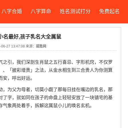
八字合婚
八字算命
姓名测试打分
免费起名
小名最好,孩子乳名大全属鼠
06-27 13:47:08 来源：
提胜网
气之引，我们深剖生肖鼠之五行喜忌、字形机窍，不仅罗
」、「披彩增贵」之法，从金水相生到三合贵人为你测算
而安，呼出好运。
动，为父为母者，切莫小觑了那每日挂在嘴边的乳名，那
对了字，就如同在孩子的命盘上轻轻安放了一块镇宅的基
存气象两处着手，拆解这属鼠小儿的唤名玄机。