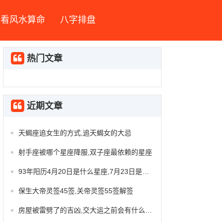
看风水算命
八字排盘
热门文章
近期文章
天蝎座追女生的方式,追天蝎女的大忌
射手座被哪个星座降服,双子座最依赖的星座
93年阳历4月20日是什么星座,7月23日是什么星座
保生大帝灵签45签,关帝灵签55签解签
房屋被雷劈了的吉凶,交大运之前会有什么征兆