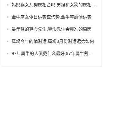
妈妈猴女儿狗属相合吗,男猴和女狗的属相合不合
金牛座女今日运势查询势,金牛座感情运势
最年轻的算命先生,算命先生会算准的原因
属鸡今年的偏财运,属鸡8月份财运运势如何
97年属牛的人佩戴什么最好,97年属牛戴什么首饰好