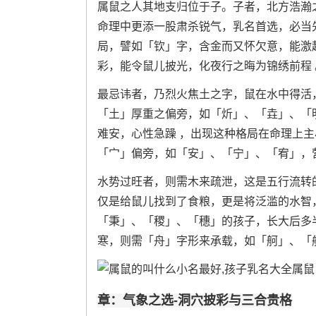
属鼠之人其地支归位于子。子者，北方浩瀚
命理中更添一股肃杀锐气，乳名首选，必当
局，譬如「钦」字，含金而又怀欠意，能激
彩，能令鼠儿披光，化夜行之晦为锦绣前程 
最忌讳者，乃烈火焦土之字，鼠在水中得活
「土」厚重之偏旁，如「炘」、「垚」、「
难安，心性急躁 ，出现这种格局在命理上
「宀」偏旁，如「安」、「宁」、「宥」，
水势过旺者，则需木来疏泄，这是五行流转
仅是给鼠儿找到了食粮，更是将泛滥的水智
「秉」、「稷」、「穗」的孩子，长大后多
寒，则需「舟」字形来承载，如「舸」、「
章：气象之选-洞穴披彩与三合贵格