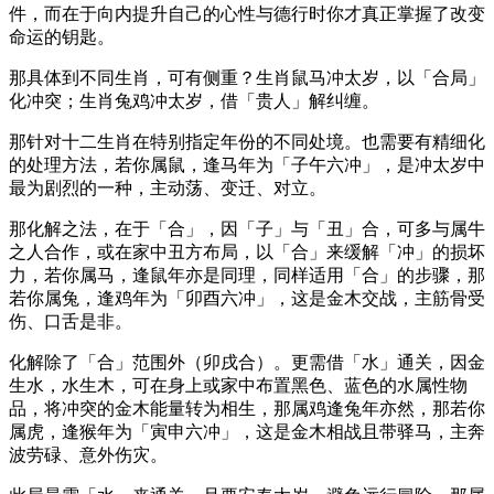
件，而在于向内提升自己的心性与德行时你才真正掌握了改变
命运的钥匙。
那具体到不同生肖，可有侧重？生肖鼠马冲太岁，以「合局」
化冲突；生肖兔鸡冲太岁，借「贵人」解纠缠。
那针对十二生肖在特别指定年份的不同处境。也需要有精细化
的处理方法，若你属鼠，逢马年为「子午六冲」，是冲太岁中
最为剧烈的一种，主动荡、变迁、对立。
那化解之法，在于「合」，因「子」与「丑」合，可多与属牛
之人合作，或在家中丑方布局，以「合」来缓解「冲」的损坏
力，若你属马，逢鼠年亦是同理，同样适用「合」的步骤，那
若你属兔，逢鸡年为「卯酉六冲」，这是金木交战，主筋骨受
伤、口舌是非。
化解除了「合」范围外（卯戌合）。更需借「水」通关，因金
生水，水生木，可在身上或家中布置黑色、蓝色的水属性物
品，将冲突的金木能量转为相生，那属鸡逢兔年亦然，那若你
属虎，逢猴年为「寅申六冲」，这是金木相战且带驿马，主奔
波劳碌、意外伤灾。