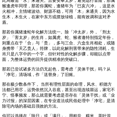
此局最需「水」来通关。且要安奉太岁，避免远行冒险，那属
猴逢虎年同理，那若你属蛇，逢猪年为「巳亥六冲」，这是水
火相冲，主情绪波动、财源不稳，可用「木」来通关，因为水
生木，木生火，在家中东方或摆放绿植，能有效调和这对矛
盾。
那若你属猪逢蛇年化解方法统一。除「冲太岁」外，「刑太
岁」「害太岁」的生肖，如属虎、蛇、猴者逢特别指定年份，
则重点在于「合」与「贵」，多与三合、六盒生肖相处，或随
身携带「天乙贵人」符牌，以此化解刑害带来的隐性消耗，生
肖只是八字中的一个字，但针对性的化解步骤，却能以点带
面，为整体运势的回升提供精准的突破口。
那若已尝试诸多方法仍无起色，需考虑「灵体干扰」吗？从
「净宅」清场域，作「送替身」了旧账。
那在极少数条件下 。当所有理性层面的命理，风水、积德方
法都已用尽，运势依然沉入谷底，甚至出现连续噩运，家宅不
宁、怪事频发，那么就需要考虑是否存在「灵体干扰」或「业
力讨报」的深层因素，在专业道法或民俗处理中「净宅」是清
除宅内场的基础且强效的方法。
你可以选择在「除日」或「满日」。用粗盐、糯米、茶叶混