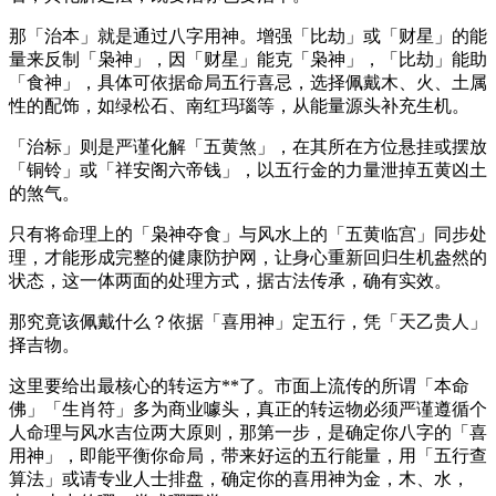
那「治本」就是通过八字用神。增强「比劫」或「财星」的能
量来反制「枭神」，因「财星」能克「枭神」，「比劫」能助
「食神」，具体可依据命局五行喜忌，选择佩戴木、火、土属
性的配饰，如绿松石、南红玛瑙等，从能量源头补充生机。
「治标」则是严谨化解「五黄煞」，在其所在方位悬挂或摆放
「铜铃」或「祥安阁六帝钱」，以五行金的力量泄掉五黄凶土
的煞气。
只有将命理上的「枭神夺食」与风水上的「五黄临宫」同步处
理，才能形成完整的健康防护网，让身心重新回归生机盎然的
状态，这一体两面的处理方式，据古法传承，确有实效。
那究竟该佩戴什么？依据「喜用神」定五行，凭「天乙贵人」
择吉物。
这里要给出最核心的转运方**了。市面上流传的所谓「本命
佛」「生肖符」多为商业噱头，真正的转运物必须严谨遵循个
人命理与风水吉位两大原则，那第一步，是确定你八字的「喜
用神」，即能平衡你命局，带来好运的五行能量，用「五行查
算法」或请专业人士排盘，确定你的喜用神为金，木、水，