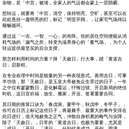
杂物，若「中宫」被堵，全家人的气运都会蒙上一层阴霾。
想转运，就要将「中宫」清空，保持明亮、空旷，甚至可以在
此处悬挂一盏明亮的灯，标记「明堂开阔」，让家宅气场得以
顺畅循环。
通过这「一吉、一智、一心」的布阵。你的居住空间便能从消
耗气场的「漏气之所」转变为滋养身心的「蓄气场」，为个人
转运提供最坚实的后台支撑。
那怎样利用时间的力量？择「天赦日」行大事，踏「黄道吉
日」启新程。
在专业命理中时间是能量的另一种表现形式。善用吉日，可事
半功倍，那「天赦日」是玉皇大帝赦免众生罪过的日子，一年
之中仅有寥寥数日，是化解霉运，忏悔过错、开启新局的绝佳
时机，这日宜祈福，放生、搬家，开业、签署重要合同。
其日期的推算口诀为「春戊寅。夏甲午，秋戊申，冬甲子」，
你可在日历上标记这些日子，将最棘手、最重大的事件安排在
此日进行，借天地赦免之正气，冲散自身积累的晦气与业障，
除了「天赦日」，日常的「黄道吉日」也极为重要，尤其是
「成日」「开日」「满日」，分别代表成功、开创、圆满。