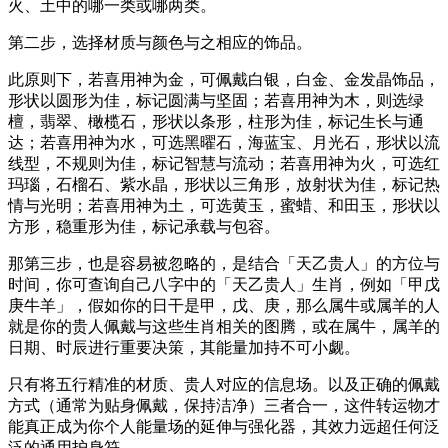
火、土中的哪一类或哪两类。
第二步，选择材质与颜色与之相应的饰品。
此原则下，若喜用神为金，可佩戴白银，白金、金发晶饰品，
形状以圆形为佳，标记圆满与坚固；若喜用神为木，则选绿
檀，翡翠、橄榄石，形状以条形，柱形为佳，标记生长与通
达；若喜用神为水，可选黑曜石，海蓝宝、月光石，形状以流
线型，不规则为佳，标记智慧与流动；若喜用神为火，可选红
玛瑙，石榴石、紫水晶，形状以三角形，放射状为佳，标记热
情与光明；若喜用神为土，可选黄玉，蜜蜡、和田玉，形状以
方形，稳重形为佳，标记承载与包容。
那第三步，也是容易被忽略的，是结合「天乙贵人」的方位与
时间，你可查询自己八字中的「天乙贵人」生肖，例如「甲戊
庚牛羊」，假如你的日干是甲，戊、庚，那么属牛或属羊的人
就是你的贵人佩戴与这些生肖相关的图腾，或在属牛，属羊的
日期、时辰进行重要决策，其能量加持不可小觑。
只有将五行精准的材质、贵人对应的信息场。以及正确的佩戴
方式（通常为贴身佩戴，保持洁净）三者合一，这件转运物才
能真正成为你个人能量场的延伸与强化器，其效力远超任何泛
泛的通用护身符。