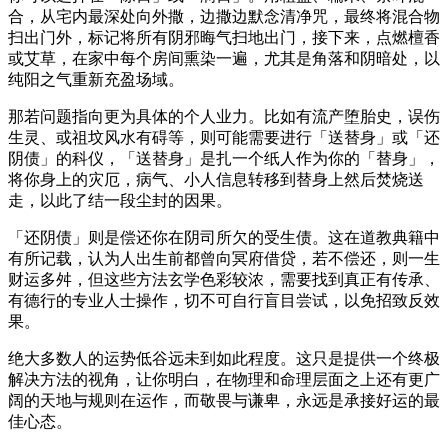
合，从宅内最深处向外撒，边撒边默念清净咒，最终将混合物
扫出门外，标记将所有阴邪晦气扫地出门，接下来，点燃檀香
或艾草，在家中每个房间熏染一遍，尤其是角落和阴暗处，以
纯阳之气重新充盈场域。
那若问题指向更为具体的个人业力。比如有流产堕胎史，误伤
生灵、或祖坟风水有碍等，则可能需要进行「送替身」或「还
阴债」的科仪，「送替身」是扎一个纸人作为你的「替身」，
将你身上的灾厄，病气、小人信息转移到替身上然后焚烧送
走，以此了结一段尘封的因果。
「还阴债」则是偿还你在阴司所欠的受生债。这在道教典籍中
有所记载，认为人出生前都曾向冥府借贷，若不偿还，则一生
财运多舛，但这些方法玄学色彩较浓，需要找到真正有传承、
有德行的专业人士操作，切不可自行盲目尝试，以免招致反效
果。
绝大多数人的运势低谷远未到如此程度。这只是提供一个终极
解决方法的视角，让你明白，在物理和命理层面之上还有更广
阔的天地与规则在运作，而敬畏与谦卑，永远是承接好运的最
佳心态。