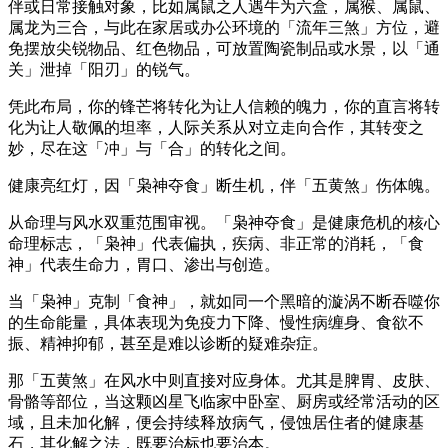
伴或日常接触对象，比如属鼠之人遇牛为六盒，属猴、属鼠、
属龙为三合，与此在家居或办公环境的「流年三煞」方位，避
免摆放尖锐物品、红色物品，可放置陶瓷制品或水景，以「通
关」泄掉「阳刃」的锐气。
凭此布局，你的锋芒将转化为让人信赖的魄力，你的直言将转
化为让人敬佩的坦率，人际关系从对立走向合作，其转变之
妙，尽在这「冲」与「合」的转化之间。
健康亮红灯，因「枭神夺食」断生机，伴「五黄煞」伤体魄。
从命理与风水双重范围审视。「枭神夺食」是健康危机的核心
命理标志，「枭神」代表偏执，疾病、非正常的消耗，「食
神」代表生命力，胃口、渗出与创造。
当「枭神」克制「食神」，就如同一个黑暗的漩涡不断吞噬你
的生命能量，具体表现为免疫力下降、慢性病缠身、食欲不
振、精神抑郁，甚至是难以诊断的疑难杂症。
那「五黄煞」在风水中则直接对应身体。尤其是脾胃、皮肤、
骨骼等部位，当这颗凶星飞临家中卧室、厨房或经常活动的区
域，且未加化解，便会持续释放病气，侵蚀居住者的健康基
石，其化解之法，既要治标也要治本。