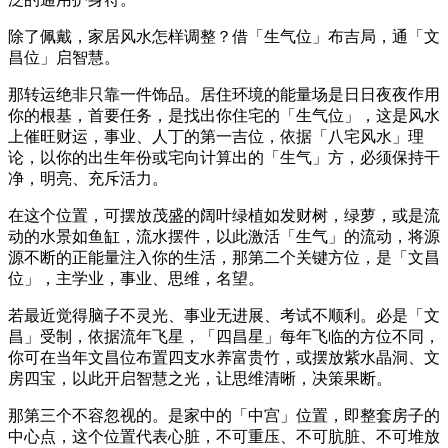
除了佩戴，家居风水怎样调整？借「生气位」布吉局，通「文
昌位」启智慧。
那转运绝非只靠一件饰品。居住环境的能量场是日日夜夜作用
你的根基，首要任务，是找出你住宅的「生气位」，这是风水
上催旺财运，事业、人丁的第一吉位，依据「八宅风水」理
论，以你的出生年份或宅向计算出的「生气」方，必须保持干
净，明亮、充斥活力。
在这个位置，可摆放茂盛的阔叶绿植如发财树，绿萝，或是流
动的水景如鱼缸，流水摆件，以此激活「生气」的流动，将源
源不断的正能量注入你的生活，那第二个关键方位，是「文昌
位」，主学业，事业、思维，名望。
若最近觉得脑子不灵光、事业无进展、考试不顺利。必是「文
昌」受制，依据流年飞星，「四昌星」每年飞临的方位不同，
你可在当年文昌位布置四支水养富贵竹，或摆放紫水晶洞、文
房四宝，以此开启智慧之光，让思维清晰，决策果断。
那第三个不容忽视的。是家中的「中宫」位置，即整套房子的
中心点，这个位置代表心脏，不可重压、不可肮脏、不可堆放