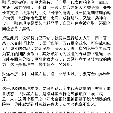
那「劫财破印」则更为隐蔽。「印星」代表你的名誉，靠山、
文凭，思维逻辑，「劫财」一破，便容易陷入名誉受损，失去
长辈支持、决策混乱，文书出错的窘境，以一位近期咨询的客
户为例，其流年命盘正是「比肩」成群结队，又逢「枭神夺
食」，那表现便是团队内耗严重，自己的创意被窃取，还因合
同疏忽背了黑锅。
想破此局，仅凭努力已不够，就要从五行通关入手，用「官
杀」来克制「比劫」，因「官杀」五行属金或水，可穿戴相应
五行属性的饰品，如金发晶、海蓝宝，将比肩的竞争之力疏导
为有序的团队协作力，其效果如同为脱缰的野马套上缰绳，不
仅能夺回主导权，更可化敌为友，让曾经的竞争者转为你的助
力，这正是命理中「贪生忘克」的妙用。
财运不济，因「财星入墓」逢「比劫围城」，纵有金山亦难出
库。
这一现象的命理本质。要追溯到八字中代表财富的「财星」能
量状态，「财星入墓」是指财星五行之气被锁在「辰、戌、
丑、未」这四个墓库之中好比金银财宝被锁进了没有钥匙的保
险柜，你能感觉到财富就在身边，却怎么也拿不出来。