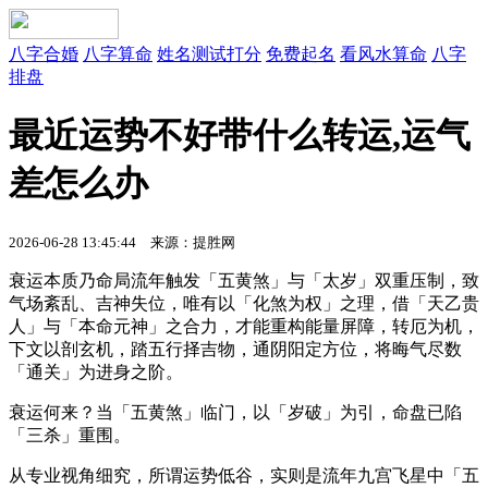
八字合婚
八字算命
姓名测试打分
免费起名
看风水算命
八字
排盘
最近运势不好带什么转运,运气
差怎么办
2026-06-28 13:45:44 来源：提胜网
衰运本质乃命局流年触发「五黄煞」与「太岁」双重压制，致
气场紊乱、吉神失位，唯有以「化煞为权」之理，借「天乙贵
人」与「本命元神」之合力，才能重构能量屏障，转厄为机，
下文以剖玄机，踏五行择吉物，通阴阳定方位，将晦气尽数
「通关」为进身之阶。
衰运何来？当「五黄煞」临门，以「岁破」为引，命盘已陷
「三杀」重围。
从专业视角细究，所谓运势低谷，实则是流年九宫飞星中「五