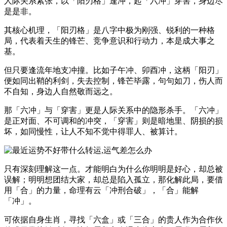
人际关系紧张，以「阳刃格」逢冲，起「六冲」穿害，身边尽
是是非。
其核心机理，「阳刃格」是八字中极为刚强、锐利的一种格
局，代表着天生的锋芒、竞争意识和行动力，本是成大事之
基。
但只要逢流年地支冲撞。比如子午冲、卯酉冲，这柄「阳刃」
便如同出鞘的利剑，失去控制，锋芒毕露，句句如刀，伤人而
不自知，身边人自然敬而远之。
那「六冲」与「穿害」更是人际关系中的隐形杀手。「六冲」
是正对面、不可调和的冲突，「穿害」则是暗地里、阴损的损
坏，如同慢性，让人不知不觉中得罪人、被算计。
只有深刻理解这一点。才能明白为什么你明明是好心，却总被
误解；明明想团结大家，却总是陷入孤立，那化解此局，要借
用「合」的力量，命理有云「冲刑合破」，「合」能解
「冲」。
可依据自身生肖，寻找「六盒」或「三合」的贵人作为合作伙