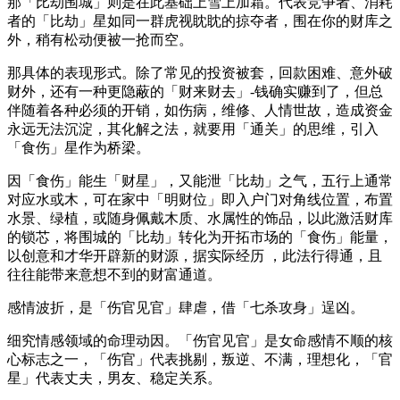
那「比劫围城」则是在此基础上雪上加霜。代表竞争者、消耗
者的「比劫」星如同一群虎视眈眈的掠夺者，围在你的财库之
外，稍有松动便被一抢而空。
那具体的表现形式。除了常见的投资被套，回款困难、意外破
财外，还有一种更隐蔽的「财来财去」-钱确实赚到了，但总
伴随着各种必须的开销，如伤病，维修、人情世故，造成资金
永远无法沉淀，其化解之法，就要用「通关」的思维，引入
「食伤」星作为桥梁。
因「食伤」能生「财星」，又能泄「比劫」之气，五行上通常
对应水或木，可在家中「明财位」即入户门对角线位置，布置
水景、绿植，或随身佩戴木质、水属性的饰品，以此激活财库
的锁芯，将围城的「比劫」转化为开拓市场的「食伤」能量，
以创意和才华开辟新的财源，据实际经历 ，此法行得通，且
往往能带来意想不到的财富通道。
感情波折，是「伤官见官」肆虐，借「七杀攻身」逞凶。
细究情感领域的命理动因。「伤官见官」是女命感情不顺的核
心标志之一，「伤官」代表挑剔，叛逆、不满，理想化，「官
星」代表丈夫，男友、稳定关系。