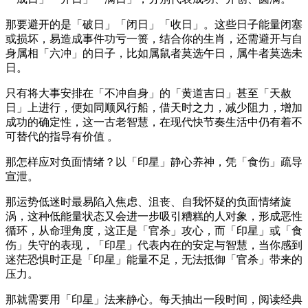
那要避开的是「破日」「闭日」「收日」。这些日子能量闭塞
或损坏，易造成事件功亏一篑，结合你的生肖，还需避开与自
身属相「六冲」的日子，比如属鼠者莫选午日，属牛者莫选未
日。
只有将大事安排在「不冲自身」的「黄道吉日」甚至「天赦
日」上进行，便如同顺风行船，借天时之力，减少阻力，增加
成功的确定性，这一古老智慧，在现代快节奏生活中仍有着不
可替代的指导有价值 。
那怎样应对负面情绪？以「印星」静心养神，凭「食伤」疏导
宣泄。
那运势低迷时最易陷入焦虑、沮丧、自我怀疑的负面情绪旋
涡，这种低能量状态又会进一步吸引糟糕的人对象，形成恶性
循环，从命理角度，这正是「官杀」攻心，而「印星」或「食
伤」失守的表现，「印星」代表内在的安定与智慧，当你感到
迷茫恐惧时正是「印星」能量不足，无法抵御「官杀」带来的
压力。
那就需要用「印星」法来静心。每天抽出一段时间，阅读经典