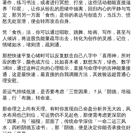
著作，练习书法，或者进行冥想、打坐，这些活动都能直接滋
养「印星」，让你从纷乱的思绪中抽离，回归内心的平静与笃
定，那另另一方面「食伤」是你的表达与创造力，当压力、愤
怒无处宣泄，便会转而攻击自身。
凭「食伤」法，你可以通过唱歌、跳舞、绘画、写作，甚至与
人倾诉，将这股负能量疏导出去，转化为创作的灵感，记住，
情绪如水，堵则溃，疏则通。
那想快速平复心绪时可以反复默念自己八字中「喜用神」所对
应的数字，颜色或方位，比如喜木者，默想东方，绿色、数字
3和8，通过这种正向的心理暗示，直接与命理中的吉神能量接
通，这是最快速，最直接的自我调频方法，其效验远超普通心
理安慰。
若运气持续低迷，是否要考虑「三世因果」？从「阴德」培福
基，行「布施」转命途。
那命理之上尚有天理。有时你发现自己命盘分析并无大凶，风
水布局也已到位，可运势仍不见起色，那便需考虑更深层的
「因果」与「福报」层面了，传统命学深信「一命二运三风
水，四积阴德五读书」，那「阴德」便是决定你能否承接住好