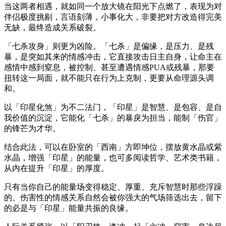
当这两者相遇，就如同一个放大镜在阳光下点燃了，表现为对
伴侣极度挑剔，言语刻薄，小事化大，非要把对方改造得完美
无缺，最终造成关系破裂。
「七杀攻身」则更为凶险。「七杀」是偏缘，是压力、是残
暴，是突如其来的情感冲击，它直接攻击日主自身，让命主在
感情中感到窒息，被控制、甚至遭遇情感PUA或残暴，那要
扭转这一局面，就不能只在行为上克制，更要从命理源头调
和。
以「印星化煞」为不二法门，「印星」是智慧、是包容、是自
我价值的沉淀，它能化「七杀」的暴戾为担当，能制「伤官」
的锋芒为才华。
结合此法，可以在卧室的「西南」方即坤位，摆放黄水晶或紫
水晶，增强「印星」的能量，也可多阅读哲学、艺术类书籍，
从内在提升「印星」的厚度。
只有当你自己的能量场变得稳定、厚重、充斥智慧时那些浮躁
的、伤害性的情感关系自然会被你强大的气场筛选出去，留下
的必是与「印星」能量共振的良缘。