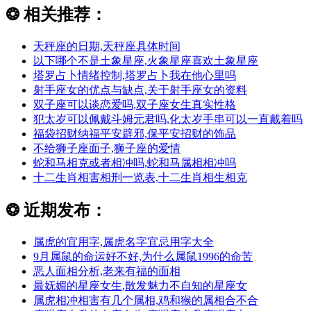
❂
相关推荐：
天秤座的日期,天秤座具体时间
以下哪个不是土象星座,火象星座喜欢土象星座
塔罗占卜情绪控制,塔罗占卜我在他心里吗
射手座女的优点与缺点,关于射手座女的资料
双子座可以谈恋爱吗,双子座女生真实性格
犯太岁可以佩戴斗姆元君吗,化太岁手串可以一直戴着吗
福袋招财纳福平安辟邪,保平安招财的饰品
不给狮子座面子,狮子座的爱情
蛇和马相克或者相冲吗,蛇和马属相相冲吗
十二生肖相害相刑一览表,十二生肖相生相克
❂
近期发布：
属虎的宜用字,属虎名字宜忌用字大全
9月属鼠的命运好不好,为什么属鼠1996的命苦
恶人面相分析,老来有福的面相
最妩媚的星座女生,散发魅力不自知的星座女
属虎相冲相害有几个属相,鸡和猴的属相合不合