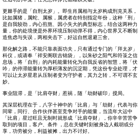
更棘手的是「自刑太岁」。即生肖属相与太岁构成刑克关系，
比如属猪，属蛇、属猴，属虎者在特别指定年份，这种「刑」
是自我较劲，内心煎熬、因小失大的典型标志，结合这两种力
量，你的处境便是外界环境压制动弹不得，内心世界又不断制
造焦虑与失误，两相夹击下，好运自然退避三舍。
那化解之路，不能只靠表面功夫，只有通过专门的「拜太岁」
科仪，或请奉「祥安阁联吉锦袋」，以朱砂之阳气和符箓之信
息场，将「自刑」的内耗能量转化为自我反省的智慧，将「伏
吟」的停滞能量转为厚积薄发的沉淀期，凭这份专业处理，才
可以让太岁星君从压制者变为守护者，其力之转，不可谓不玄
妙。
事业阻滞，是「比肩夺财」惹祸，随「劫财破印」搅局。
其深层机理在于，八字十神中的「比肩」与「劫财」代表与你
同辈，同行、合作伙伴甚至竞争对手的能量，当流年大运中
「比肩」星过旺且无制时就形成「比肩夺财」，你辛辛苦苦争
取到的项目，客户、条件 ，总在关键时刻被身边人截胡或分
享，功劳被分，利益被摊，出力不讨好。