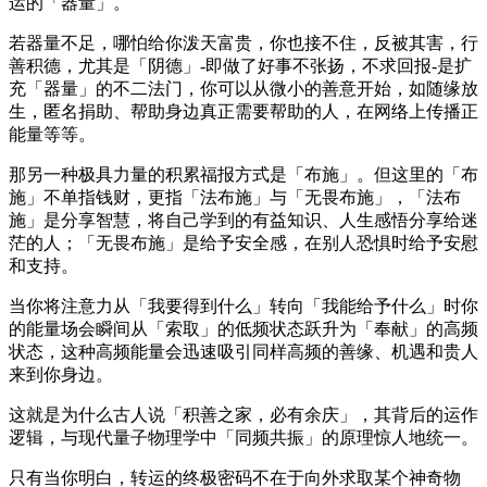
运的「器量」。
若器量不足，哪怕给你泼天富贵，你也接不住，反被其害，行
善积德，尤其是「阴德」-即做了好事不张扬，不求回报-是扩
充「器量」的不二法门，你可以从微小的善意开始，如随缘放
生，匿名捐助、帮助身边真正需要帮助的人，在网络上传播正
能量等等。
那另一种极具力量的积累福报方式是「布施」。但这里的「布
施」不单指钱财，更指「法布施」与「无畏布施」，「法布
施」是分享智慧，将自己学到的有益知识、人生感悟分享给迷
茫的人；「无畏布施」是给予安全感，在别人恐惧时给予安慰
和支持。
当你将注意力从「我要得到什么」转向「我能给予什么」时你
的能量场会瞬间从「索取」的低频状态跃升为「奉献」的高频
状态，这种高频能量会迅速吸引同样高频的善缘、机遇和贵人
来到你身边。
这就是为什么古人说「积善之家，必有余庆」，其背后的运作
逻辑，与现代量子物理学中「同频共振」的原理惊人地统一。
只有当你明白，转运的终极密码不在于向外求取某个神奇物