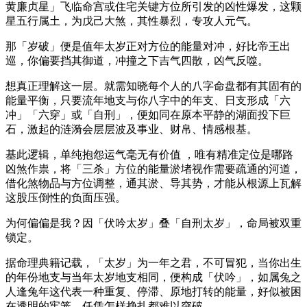
黄廉贞星」飞临命宫或住宅关键方位所引发的凶性爆发，这颗
星五行属土，为戊己大煞，其性暴烈，专攻人元气。
那「岁破」便是值年太岁正对方位的能量对冲，好比帝王出
巡，你偏要挡其御道，冲撞之下吉气四散，凶气反噬。
想真正理解这一层。就需知晓每个人的八字命盘都有其固有的
能量平衡，只要流年地支与你八字中的年支、日支形成「六
冲」「六穿」或「自刑」，便如同在原本平静的湖面投下巨
石，激起的涟漪会层层波及事业、财帛、情感根基。
基此逻辑，单纯抱怨运气毫无有价值 ，唯有精准定位是哪路
凶煞作祟，将「三杀」方位的能量淤堵视作需要疏通的河道，
借化煞物品与方位调整，通其淤、导其势，才能从根源上瓦解
这股压倒性的负面压强。
为何偏偏是我？因「伏吟太岁」叠「自刑太岁」，命局被双重
锁定。
据命理典籍记载，「太岁」为一年之君，不可冒犯，当你出生
的年份地支与当年太岁地支相同，便构成「伏吟」，如属兔之
人逢兔年这代表一种重复、停滞、原地打转的能量，好似被困
在透明的牢笼，任凭怎样挣扎都难以突破。