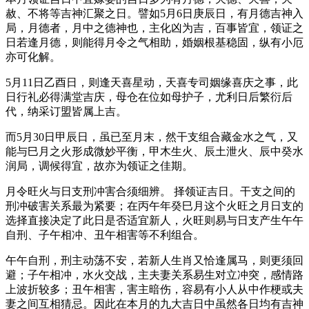
赦、不将等吉神汇聚之日。譬如5月6日庚辰日，有月德吉神入
局，月德者，月中之德神也，主化凶为吉，百事皆宜，领证之
日若逢月德，则能得月令之气相助，婚姻根基稳固，纵有小厄
亦可化解。
5月11日乙酉日，则逢天喜星动，天喜专司姻缘喜庆之事，此
日行礼必得满堂吉庆，母仓在位如母护子，尤利日后繁衍后
代，纳采订盟皆属上吉。
而5月30日甲辰日，虽已至月末，然干支组合藏金水之气，又
能与巳月之火形成微妙平衡，甲木生火、辰土泄火、辰中癸水
润局，调候得宜，故亦为领证之佳期。
月令旺火与日支刑冲害合须细辨。 择领证吉日。干支之间的
刑冲破害关系最为紧要；在丙午年癸巳月这个火旺之月日支的
选择直接决定了此日是否适宜新人，火旺则易与日支产生午午
自刑、子午相冲、丑午相害等不利组合。
午午自刑，刑主动荡不安，若新人生肖又恰逢属马，则更须回
避；子午相冲，水火交战，主夫妻关系易生对立冲突，感情路
上波折较多；丑午相害，害主暗伤，容易有小人从中作梗或夫
妻之间互相猜忌。因此在本月的九大吉日中虽然各日均有吉神