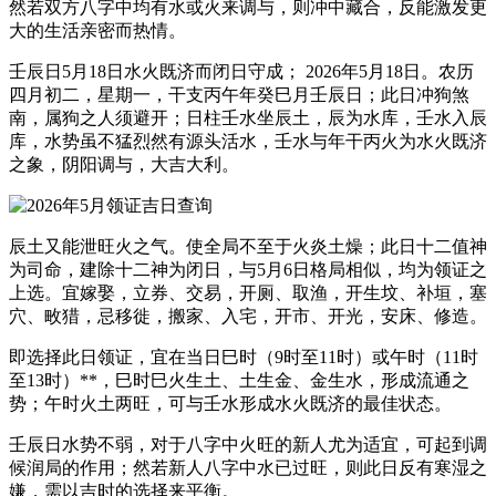
然若双方八字中均有水或火来调与，则冲中藏合，反能激发更
大的生活亲密而热情。
壬辰日5月18日水火既济而闭日守成； 2026年5月18日。农历
四月初二，星期一，干支丙午年癸巳月壬辰日；此日冲狗煞
南，属狗之人须避开；日柱壬水坐辰土，辰为水库，壬水入辰
库，水势虽不猛烈然有源头活水，壬水与年干丙火为水火既济
之象，阴阳调与，大吉大利。
辰土又能泄旺火之气。使全局不至于火炎土燥；此日十二值神
为司命，建除十二神为闭日，与5月6日格局相似，均为领证之
上选。宜嫁娶，立券、交易，开厕、取渔，开生坟、补垣，塞
穴、畋猎，忌移徙，搬家、入宅，开市、开光，安床、修造。
即选择此日领证，宜在当日巳时（9时至11时）或午时（11时
至13时）**，巳时巳火生土、土生金、金生水，形成流通之
势；午时火土两旺，可与壬水形成水火既济的最佳状态。
壬辰日水势不弱，对于八字中火旺的新人尤为适宜，可起到调
候润局的作用；然若新人八字中水已过旺，则此日反有寒湿之
嫌，需以吉时的选择来平衡。