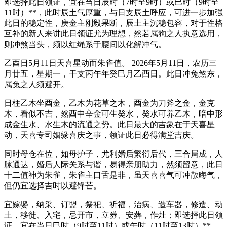
即选择此日领证，宜在当日辰时（7时至9时）或巳时（9时至
11时）**，此时辰土气厚重，与日支辰土呼应，可进一步加强
此日的稳定性，庚金主刚毅果断，辰土主沉稳包容，对于性格
互补的新人来讲此日领证尤为理想，然若属狗之人执意选用，
则冲煞当头，须以红绳系于腰间以化解冲气。
乙酉日5月11日天喜星动而朱雀值。 2026年5月11日，农历三
月廿五，星期一，干支丙午年癸巳月乙酉日。此日冲兔煞东，
属兔之人须避开。
日柱乙木坐酉金，乙木为花草之木，酉金为刀斧之金，金克
木，看似不吉，然酉中辛金可生癸水，癸水可养乙木，暗中形
成金生水、水生木的流通之势。此日最大的吉象在于天喜星
动，天喜专司姻缘喜庆之事，领证此日必得满堂吉庆。
同时母仓在位，如母护子，尤利婚后繁衍后代，三合局成，人
脉通达，婚后人际关系与谐，易得亲朋助力，然须留意，此日
十二值神为朱雀，朱雀主口舌是非，虽天喜喜气可冲散晦气，
但仍宜选择吉时以避锋芒。
宜嫁娶，纳采、订盟，祭祀、祈福，治病、造车器，修造、动
土，移徙、入宅，忌开市，立券、安葬，作灶；即选择此日领
证，宜在当日巳时（9时至11时）或午时（11时至13时）**，