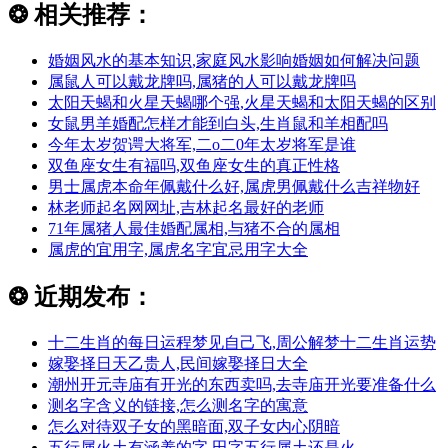
❂
相关推荐：
婚姻风水的基本知识,家庭风水影响婚姻如何解决问题
属鼠人可以戴龙牌吗,属猪的人可以戴龙牌吗
太阳天蝎和火星天蝎哪个强,火星天蝎和太阳天蝎的区别
女鼠男羊婚配怎样才能到白头,生肖鼠和羊相配吗
今年太岁贺谔大将军,二o二0年太岁将军是谁
双鱼座女生有福吗,双鱼座女生的真正性格
男士属虎本命年佩戴什么好,属虎男佩戴什么吉祥物好
林老师起名网网址,吉林起名最好的老师
71年属猪人最佳婚配属相,与猪不合的属相
属虎的宜用字,属虎名字宜忌用字大全
❂
近期发布：
十二生肖的每日运程梦见自己飞,周公解梦十二生肖运势
嫁娶择日天乙贵人,民间嫁娶择日大全
潮州开元寺庙有开光的东西卖吗,去寺庙开光要准备什么
测名字含义的链接,怎么测名字的寓意
怎么对待双子女的黑暗面,双子女内心阴暗
五行属火土有涵养的字,田字五行属土还是火