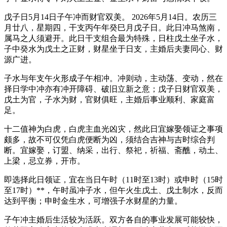
戊子日5月14日子午冲而财官双美。 2026年5月14日。农历三
月廿八，星期四，干支丙午年癸巳月戊子日。此日冲马煞南，
属马之人须避开。此日干支组合最为特殊，日柱戊土坐子水，
子中癸水为戊土之正财，财星坐于日支，主婚后夫妻同心、财
源广进。
子水与年支午火形成子午相冲。冲则动，主动荡、变动，然在
择日学中冲亦有冲开障碍、破旧立新之意；戊子日财官双美，
戊土为官，子水为财，官财俱旺，主婚后事业顺利、家庭富
足。
十二值神为白虎，白虎主血光凶灾，然此日宜嫁娶领证之事项
颇多，故不可仅凭白虎便断为凶，须结合吉神与吉时综合判
断。宜嫁娶，订盟、纳采，出行、祭祀，祈福、斋醮，动土、
上梁，忌立券，开市。
即选择此日领证，宜在当日午时（11时至13时）或申时（15时
至17时）**，午时虽冲子水，但午火生戊土、戊土制水，反而
达到平衡；申时金生水，可增强子水财星的力量。
子午冲主婚后生活较为活跃。双方各自的事业发展可能较快，