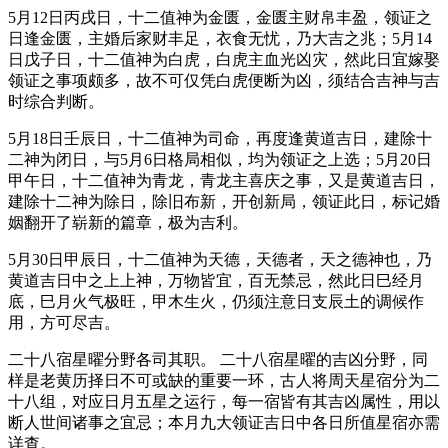
5月12日丙戌日，十二值神为金匮，金匮主财帛丰盈，领证之
日逢金匮，主婚后家财丰足，衣食无忧，乃大吉之兆；5月14
日戊子日，十二值神为白虎，白虎主血光凶灾，然此日宜嫁娶
领证之事项颇多，故不可仅凭白虎便断为凶，须结合吉神与吉
时综合判断。
5月18日壬辰日，十二值神为司命，再度逢黄道吉日，建除十
二神为闭日，与5月6日格局相似，均为领证之上选；5月20日
甲午日，十二值神为青龙，青龙主喜庆之事，又是黄道吉日，
建除十二神为除日，除旧布新，开创新局，领证此日，标记婚
姻翻开了崭新的篇章，极为吉利。
5月30日甲辰日，十二值神为天德，天德者，天之德神也，乃
黄道吉日中之上上神，万物皆宜，百无禁忌，然此日巳经月
底，巳月火气极旺，甲木生火，仍须注意日支辰土的调候作
用，方可尽吉。
二十八宿星曜分野各司其职。 二十八宿星曜的吉凶分野，同
样是老黄历择日不可或缺的重要一环，古人将周天星宿分为二
十八组，对应日月五星之运行，每一宿皆有其吉凶属性，用以
断人世间诸事之宜忌；本月九大领证吉日中各日所值星宿亦需
详查。