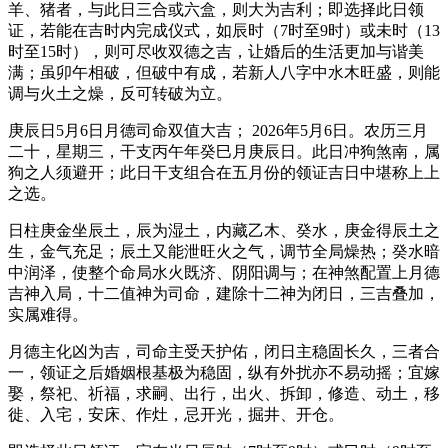
羊、猪者，与此日三合或六盒，则大为吉利；即选择此日领
证，若能在吉时内完成仪式，如辰时（7时至9时）或未时（13
时至15时），则可尽收双德之吉，让婚后的生活更加与谐美
满；虽卯午相破，但破中有成，若新人八字中水木旺盛，则能
调与火土之燥，反可转破为立。
庚辰日5月6日月德司命双值大吉； 2026年5月6日。农历三月
二十，星期三，干支丙午年癸巳月庚辰日。此日冲狗煞南，属
狗之人须避开；此日干支组合在五月份的领证吉日中堪称上上
之选。
日柱庚金坐辰土，辰为湿土，内藏乙木、癸水，庚金得辰土之
生，金气充足；辰土又能泄旺火之气，调节全局燥热；癸水暗
中润泽，使整个命局水火既济、阴阳调与；在神煞配置上月德
吉神入局，十二值神为司命，建除十二神为闭日，三吉叠加，
实属难得。
月德主化凶为吉，司命主受天护佑，闭日主稳固长久，三者合
一，领证之后婚姻根基极为稳固，纵有外扰亦不易动摇；宜嫁
娶，祭祀、祈福，求嗣、出行，出火、拆卸，修造、动土，移
徙、入宅，安床、作灶，忌开光，掘井、开仓。