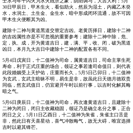
壬水与年干丙火为水火既济之象，阴阳调与，大吉大利；5月
30日甲辰日，甲木生火，看似助火，然辰为湿土，内藏乙木癸
水，水润土、土生金、金生水，暗中形成闭环流通，故不可因
甲木生火便断其为凶。
建除十二神与黄道黑道交替定吉凶。老黄历择日，建除十二神
的吉凶属性亦是不可忽视的重要参考；建除十二神中除，危、
定，执、成，开为黄道吉日，建，满、平，收、闭，破为黑道
凶日，本月九大吉日中建除十二神的配置各有不同。
5月4日戊寅日，十二值神为司命，属黄道吉日，司命主掌生死
寿命，利于正式庄重的场合，领证之事若逢司命值日，则代表
此段婚姻受上天护佑，庄重而长久，5月5日己卯日，十二值神
为玄武，玄武主暗昧不明，易生是非，故虽此日天德月德双贵
同临，然玄武值日，仍宜避开午时以前行事，以吉时化解其晦
暗之气。
5月6日庚辰日，十二值神为司命，再次逢黄道吉日，且建除十
二神为闭日，闭日主收藏稳固，领证乃是确立名分之事，正合
闭日之义，5月11日乙酉日，十二值神为朱雀，朱雀主口舌是
非，然此日有天喜星动，喜气冲散晦气，故无大碍，唯宜选择
吉时以避其锋芒。