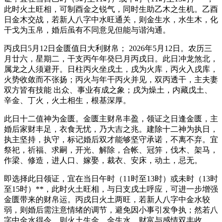
此时火土旺相，可制酉金之锐气，同时生助乙木之生机。乙酉
日金木交战，若新人八字中水旺通关，则金生水，水生木，化
干戈为玉帛，婚后虽有不同意见但能与谐沟通。
丙戌日5月12日金匮值日大利财帛； 2026年5月12日。农历三
月廿六，星期二，干支丙午年癸巳月丙戌日。此日冲龙煞北，
属龙之人须避开。日柱丙火坐戌土，戌为火库，丙火入戌库，
火势收敛而不张扬；丙火与年干丙火并见，双丙透干，主夫妻
双方皆有技能 出众、事业有成之象；戌为燥土，内藏戊土、
辛金、丁火，火土相生，根基深厚。
此日十二值神为金匮。金匮主财帛丰盈，领证之日逢金匮，主
婚后家财丰足，衣食无忧，乃大吉之兆。建除十二神为执日，
执主坚持，执守，标记婚后双才能够坚守承诺，不离不弃。宜
祭祀，祈福、求嗣，开光、解除，合帐、冠笄，伐木、架马，
作梁、修造，进人口、嫁娶，裁衣、安床，动土，忌无。
即选择此日领证，宜在当日午时（11时至13时）或未时（13时
至15时）**，此时火土旺相，与日支戌土呼应，可进一步增强
金匮带来的财帛运。丙戌日火土两旺，若新人八字中金水较
弱，则婚后需注意情绪的调节，避免因小事引发争执；然若八
字中金水得令，则火土生金、金生水，财富与感情双丰收。