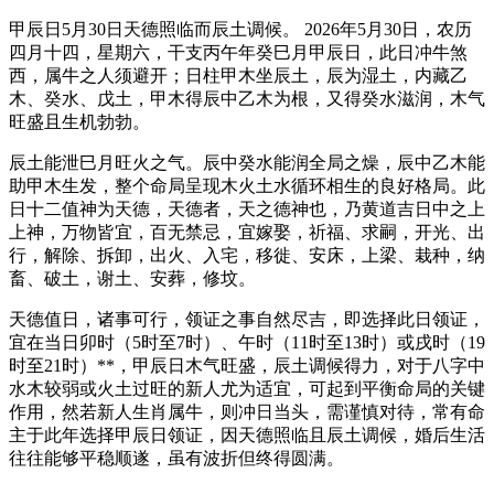
甲辰日5月30日天德照临而辰土调候。 2026年5月30日，农历
四月十四，星期六，干支丙午年癸巳月甲辰日，此日冲牛煞
西，属牛之人须避开；日柱甲木坐辰土，辰为湿土，内藏乙
木、癸水、戊土，甲木得辰中乙木为根，又得癸水滋润，木气
旺盛且生机勃勃。
辰土能泄巳月旺火之气。辰中癸水能润全局之燥，辰中乙木能
助甲木生发，整个命局呈现木火土水循环相生的良好格局。此
日十二值神为天德，天德者，天之德神也，乃黄道吉日中之上
上神，万物皆宜，百无禁忌，宜嫁娶，祈福、求嗣，开光、出
行，解除、拆卸，出火、入宅，移徙、安床，上梁、栽种，纳
畜、破土，谢土、安葬，修坟。
天德值日，诸事可行，领证之事自然尽吉，即选择此日领证，
宜在当日卯时（5时至7时）、午时（11时至13时）或戌时（19
时至21时）**，甲辰日木气旺盛，辰土调候得力，对于八字中
水木较弱或火土过旺的新人尤为适宜，可起到平衡命局的关键
作用，然若新人生肖属牛，则冲日当头，需谨慎对待，常有命
主于此年选择甲辰日领证，因天德照临且辰土调候，婚后生活
往往能够平稳顺遂，虽有波折但终得圆满。