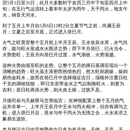
历5月1日至31日，此月大多数时于农历三月中下旬至四月上中
旬；在五行气运流转上看本年太岁为丙午，天干丙火，地支午
火，纳音天河水。
到了五月上半月自5月6日11时2分立夏节气之前，尚属壬辰
月；立夏之后至月底，正式进入癸巳月。
火气之旺贯穿整个五月然上半月壬辰。壬水坐辰水库，水气尚
存，能与旺火形成水火既济之势；而下半月癸巳，巳火当令，
火势愈旺，壬辰月向癸巳月过渡，水气渐收，火势渐盛。
这种火势由渐至旺的走势。让整个五月的择日基调呈现出一个
清晰的趋势：旺火虽主亲密而热情热烈，然大旺则易燥，燥则
易伤金耗水，故而在癸巳月中选择领证吉日，须格外注重日柱
干支的调候技能 ，即日支若带金水之气以制衡旺火，则更为
吉利；若日柱再添火势，则火炎土燥，过犹不及。
月德司命与天赦驿马交替临宫； 在神煞配置上整个五月的气
运并非单一。上半月壬辰月中壬水与丙火相冲，但亦有调与之
机；进入癸巳月后，癸水与年干丙火为无情之合，火水未济之
象易生波折。
本月领证吉日中宜嫁娶的吉日多为有月德，天德、天喜，天