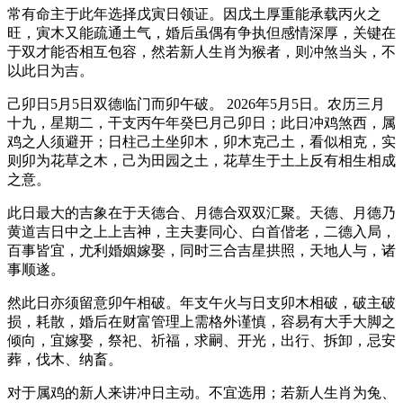
常有命主于此年选择戊寅日领证。因戊土厚重能承载丙火之
旺，寅木又能疏通土气，婚后虽偶有争执但感情深厚，关键在
于双才能否相互包容，然若新人生肖为猴者，则冲煞当头，不
以此日为吉。
己卯日5月5日双德临门而卯午破。 2026年5月5日。农历三月
十九，星期二，干支丙午年癸巳月己卯日；此日冲鸡煞西，属
鸡之人须避开；日柱己土坐卯木，卯木克己土，看似相克，实
则卯为花草之木，己为田园之土，花草生于土上反有相生相成
之意。
此日最大的吉象在于天德合、月德合双双汇聚。天德、月德乃
黄道吉日中之上上吉神，主夫妻同心、白首偕老，二德入局，
百事皆宜，尤利婚姻嫁娶，同时三合吉星拱照，天地人与，诸
事顺遂。
然此日亦须留意卯午相破。年支午火与日支卯木相破，破主破
损，耗散，婚后在财富管理上需格外谨慎，容易有大手大脚之
倾向，宜嫁娶，祭祀、祈福，求嗣、开光，出行、拆卸，忌安
葬，伐木、纳畜。
对于属鸡的新人来讲冲日主动。不宜选用；若新人生肖为兔、