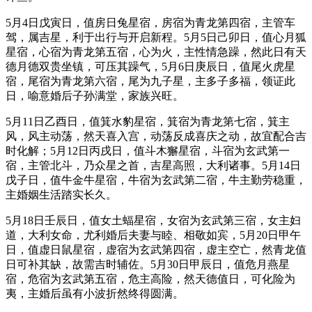
5月4日戊寅日，值房日兔星宿，房宿为青龙第四宿，主管车
驾，属吉星，利于出行与开启新程。5月5日己卯日，值心月狐
星宿，心宿为青龙第五宿，心为火，主性情急躁，然此日有天
德月德双贵坐镇，可压其躁气，5月6日庚辰日，值尾火虎星
宿，尾宿为青龙第六宿，尾为九子星，主多子多福，领证此
日，喻意婚后子孙满堂，家族兴旺。
5月11日乙酉日，值箕水豹星宿，箕宿为青龙第七宿，箕主
风，风主动荡，然天喜入宫，动荡反成喜庆之动，故宜配合吉
时化解；5月12日丙戌日，值斗木獬星宿，斗宿为玄武第一
宿，主管北斗，乃众星之首，吉星高照，大利诸事。5月14日
戊子日，值牛金牛星宿，牛宿为玄武第二宿，牛主勤劳稳重，
主婚姻生活踏实长久。
5月18日壬辰日，值女土蝠星宿，女宿为玄武第三宿，女主妇
道，大利女命，尤利婚后夫妻与睦、相敬如宾，5月20日甲午
日，值虚日鼠星宿，虚宿为玄武第四宿，虚主空亡，然青龙值
日可补其缺，故需吉时辅佐。5月30日甲辰日，值危月燕星
宿，危宿为玄武第五宿，危主高险，然天德值日，可化险为
夷，主婚后虽有小波折然终得圆满。