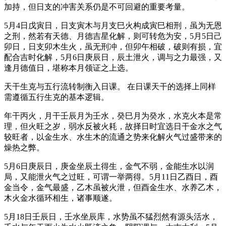
加持，但日支的冲害关系仍是不可回避的重要考量。
5月4日戊寅日，日支寅木与月支巳火构成寅巳相刑，虽为无恩
之刑，然若有天德、月德吉星化解，则可转危为安，5月5日己
卯日，日支卯木生火，虽无刑冲，但卯午相破，破则有损，宜
配合吉时化解，5月6日庚辰日，辰土泄火，调与之力最强，又
逢月德值日，堪称本月领证之上选。
天干生克与五行流转制衡入日课。 在日课天干的选择上同样
需遵循五行生克的基本逻辑。
年干丙火，月干壬辰月为壬水，癸巳月为癸水，水克火本是常
理，但火旺之岁，弱水反被火耗，故择日时宜选日干金水之气
较旺者，以金生水、水生木的流通之势来化解火气过盛带来的
燥热之弊。
5月6日庚辰日，庚金坐辰土得生，金气不弱，金能生水以润
局，又能泄火气之过旺，可谓一举两得。5月11日乙酉日，酉
金当令，金气最盛，乙木虽被火泄，但酉金生水、水养乙木，
木火金水循环相生，诸事顺遂。
5月18日壬辰日，壬水坐辰库，水势虽不猛烈然有源头活水，