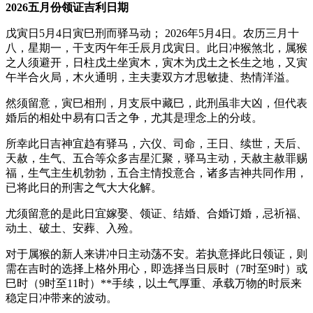
2026五月份领证吉利日期
戊寅日5月4日寅巳刑而驿马动； 2026年5月4日。农历三月十
八，星期一，干支丙午年壬辰月戊寅日。此日冲猴煞北，属猴
之人须避开，日柱戊土坐寅木，寅木为戊土之长生之地，又寅
午半合火局，木火通明，主夫妻双方才思敏捷、热情洋溢。
然须留意，寅巳相刑，月支辰中藏巳，此刑虽非大凶，但代表
婚后的相处中易有口舌之争，尤其是理念上的分歧。
所幸此日吉神宜趋有驿马，六仪、司命，王日、续世，天后、
天赦，生气、五合等众多吉星汇聚，驿马主动，天赦主赦罪赐
福，生气主生机勃勃，五合主情投意合，诸多吉神共同作用，
已将此日的刑害之气大大化解。
尤须留意的是此日宜嫁娶、领证、结婚、合婚订婚，忌祈福、
动土、破土、安葬、入殓。
对于属猴的新人来讲冲日主动荡不安。若执意择此日领证，则
需在吉时的选择上格外用心，即选择当日辰时（7时至9时）或
巳时（9时至11时）**手续，以土气厚重、承载万物的时辰来
稳定日冲带来的波动。