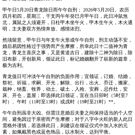
甲午日5月20日青龙除日而午午自刑； 2026年5月20日。农历
四月初四，星期三，干支丙午年癸巳月甲午日，此日冲鼠煞
北，属鼠之人须避开，日柱甲木坐午火，甲木生午火，木火通
明，主夫妻双方热情奔放、感情浓烈。
然须留意，甲午日与年支午火形成午午自刑，刑主动荡不安，
婚后易因性格过于强势而产生摩擦，所幸此日十二值神为青
龙，青龙主喜庆之事，又是黄道吉日，建除十二神为除日，除
旧布新，开创新局，领证此日，标记婚姻翻开了崭新的篇章，
极为吉利。
青龙值日可冲淡午午自刑的负面作用；宜领证，订婚、结婚，
祭祀、祈福，求嗣、开光，解除、出行，出火、乔迁，搬家、
栽种，纳畜、牧养，动土、破土，入殓、安葬，忌作灶，安
床、开仓，盖屋；即选择此日领证，宜在当日卯时（5时至7
时）、午时（11时至13时）或戌时（19时至21时）**。
午午自刑虽非大凶。但需注意婚后夫妻之间保持适当的个人空
间，避免因过于亲密而产生摩擦；对于八字中火旺的新人此日
需格外谨慎，若选择此日，则建议在领证仪式中加入水的元
素，如佩戴黑色或蓝色饰品，以水制火，达到平衡。