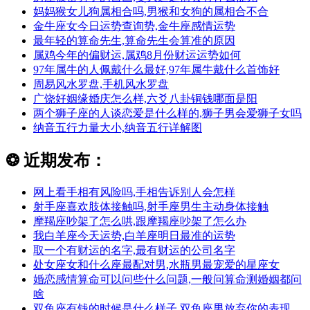
妈妈猴女儿狗属相合吗,男猴和女狗的属相合不合
金牛座女今日运势查询势,金牛座感情运势
最年轻的算命先生,算命先生会算准的原因
属鸡今年的偏财运,属鸡8月份财运运势如何
97年属牛的人佩戴什么最好,97年属牛戴什么首饰好
周易风水罗盘,手机风水罗盘
广饶好姻缘婚庆怎么样,六爻八卦铜钱哪面是阳
两个狮子座的人谈恋爱是什么样的,狮子男会爱狮子女吗
纳音五行力量大小,纳音五行详解图
❂
近期发布：
网上看手相有风险吗,手相告诉别人会怎样
射手座喜欢肢体接触吗,射手座男生主动身体接触
摩羯座吵架了怎么哄,跟摩羯座吵架了怎么办
我白羊座今天运势,白羊座明日最准的运势
取一个有财运的名字,最有财运的公司名字
处女座女和什么座最配对男,水瓶男最宠爱的星座女
婚恋感情算命可以问些什么问题,一般问算命测婚姻都问
啥
双鱼座有钱的时候是什么样子,双鱼座男放弃你的表现