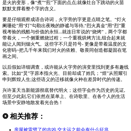
是火的变形，像“煮”“煎”下面的点点;就像灶台下跳动的火苗
默默支撑着整个字的含义。
要是仔细观察成语合诗词，火字旁的字更是点睛之笔。“灯火
阑珊处”用“灯”勾勒出夜晚的静谧与等待,“烈火真金”用“烈”重
视考验的残酷与价值的永恒...就连日常说的“烧烤”，两个字都
带着火，一个侧重燃烧过程；一个重视烘烤方法,组合起来就
能让人闻到烟火气。这些字不只是符号- 更像是带着温度的文
化密码~把几千年来我们对火的依赖、敬畏同创造都凝固在笔
画之间。
以后假如详细调查，或许能从火字旁的演变里找到更多有趣线
索。比如“炅”字原本指火光、目前却成了姓氏；“煜”从照耀引
申到辉煌人生;这些语义的迁移就像火种在差异时代的传递。
兴许某天当新能源彻底替代明火；这些字会作为历史的见证,
但至少此刻,它们依然在菜单上、在诗歌里、在各个人的生活
场景中安静地散发着光合热！
❂
相关推荐：
房屋被雷劈了的吉凶,交大运之前会有什么征兆