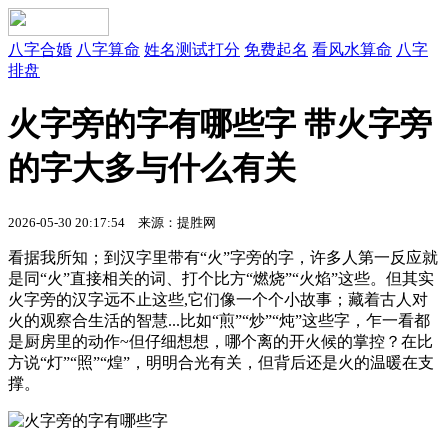
八字合婚
八字算命
姓名测试打分
免费起名
看风水算命
八字
排盘
火字旁的字有哪些字 带火字旁
的字大多与什么有关
2026-05-30 20:17:54 来源：提胜网
看据我所知；到汉字里带有“火”字旁的字，许多人第一反应就
是同“火”直接相关的词、打个比方“燃烧”“火焰”这些。但其实
火字旁的汉字远不止这些,它们像一个个小故事；藏着古人对
火的观察合生活的智慧...比如“煎”“炒”“炖”这些字，乍一看都
是厨房里的动作~但仔细想想，哪个离的开火候的掌控？在比
方说“灯”“照”“煌”，明明合光有关，但背后还是火的温暖在支
撑。