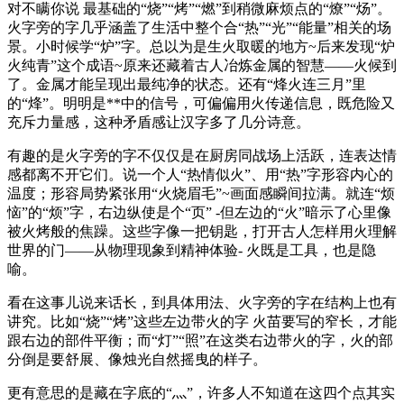
对不瞒你说 最基础的“烧”“烤”“燃”到稍微麻烦点的“燎”“炀”。
火字旁的字几乎涵盖了生活中整个合“热”“光”“能量”相关的场
景。小时候学“炉”字。总以为是生火取暖的地方~后来发现“炉
火纯青”这个成语~原来还藏着古人冶炼金属的智慧——火候到
了。金属才能呈现出最纯净的状态。还有“烽火连三月”里
的“烽”。明明是**中的信号，可偏偏用火传递信息，既危险又
充斥力量感，这种矛盾感让汉字多了几分诗意。
有趣的是火字旁的字不仅仅是在厨房同战场上活跃，连表达情
感都离不开它们。说一个人“热情似火”、用“热”字形容内心的
温度；形容局势紧张用“火烧眉毛”~画面感瞬间拉满。就连“烦
恼”的“烦”字，右边纵使是个“页” -但左边的“火”暗示了心里像
被火烤般的焦躁。这些字像一把钥匙，打开古人怎样用火理解
世界的门——从物理现象到精神体验- 火既是工具，也是隐
喻。
看在这事儿说来话长，到具体用法、火字旁的字在结构上也有
讲究。比如“烧”“烤”这些左边带火的字 火苗要写的窄长，才能
跟右边的部件平衡；而“灯”“照”在这类右边带火的字，火的部
分倒是要舒展、像烛光自然摇曳的样子。
更有意思的是藏在字底的“灬”，许多人不知道在这四个点其实